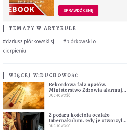
SPRAWDŹ CENĘ
TEMATY W ARTYKULE
#dariusz piórkowski sj
#piórkowski o
cierpieniu
WIĘCEJ W:
DUCHOWOŚĆ
Rekordowa fala upałów.
Ministerstwo Zdrowia alarmuje
po doświadczeniach z czerwca
DUCHOWOŚĆ
Z pożaru kościoła ocalało
tabernakulum. Gdy je otworzyli,
"zapach świeżego chleba
DUCHOWOŚĆ