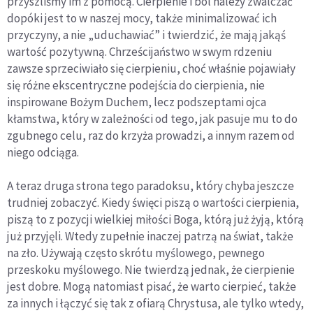
przyszliśmy im z pomocą. Cierpienie i ból należy zwalczać
dopóki jest to w naszej mocy, także minimalizować ich
przyczyny, a nie „uduchawiać” i twierdzić, że mają jakąś
wartość pozytywną. Chrześcijaństwo w swym rdzeniu
zawsze sprzeciwiało się cierpieniu, choć właśnie pojawiały
się różne ekscentryczne podejścia do cierpienia, nie
inspirowane Bożym Duchem, lecz podszeptami ojca
kłamstwa, który w zależności od tego, jak pasuje mu to do
zgubnego celu, raz do krzyża prowadzi, a innym razem od
niego odciąga.
A teraz druga strona tego paradoksu, który chyba jeszcze
trudniej zobaczyć. Kiedy święci piszą o wartości cierpienia,
piszą to z pozycji wielkiej miłości Boga, którą już żyją, którą
już przyjęli. Wtedy zupełnie inaczej patrzą na świat, także
na zło. Używają często skrótu myślowego, pewnego
przeskoku myślowego. Nie twierdzą jednak, że cierpienie
jest dobre. Mogą natomiast pisać, że warto cierpieć, także
za innych i łączyć się tak z ofiarą Chrystusa, ale tylko wtedy,