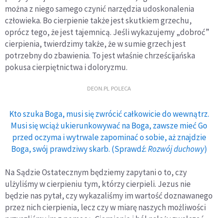
można z niego samego czynić narzędzia udoskonalenia
człowieka. Bo cierpienie także jest skutkiem grzechu,
oprócz tego, że jest tajemnicą. Jeśli wykazujemy „dobroć”
cierpienia, twierdzimy także, że w sumie grzech jest
potrzebny do zbawienia. To jest właśnie chrześcijańska
pokusa cierpiętnictwa i doloryzmu.
DEON.PL POLECA
Kto szuka Boga, musi się zwrócić całkowicie do wewnątrz.
Musi się wciąż ukierunkowywać na Boga, zawsze mieć Go
przed oczyma i wytrwale zapominać o sobie, aż znajdzie
Boga, swój prawdziwy skarb. (Sprawdź:
Rozwój duchowy
)
Na Sądzie Ostatecznym będziemy zapytani o to, czy
ulżyliśmy w cierpieniu tym, którzy cierpieli. Jezus nie
będzie nas pytał, czy wykazaliśmy im wartość doznawanego
przez nich cierpienia, lecz czy w miarę naszych możliwości