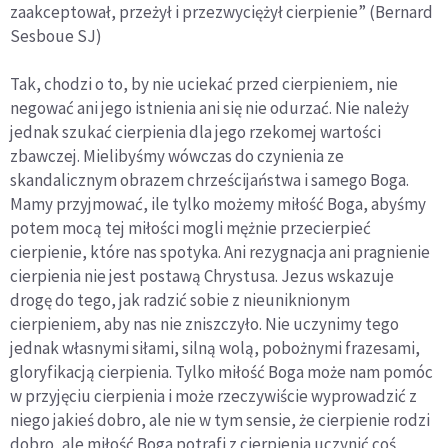
zaakceptował, przeżył i przezwyciężył cierpienie” (Bernard
Sesboue SJ)
Tak, chodzi o to, by nie uciekać przed cierpieniem, nie
negować ani jego istnienia ani się nie odurzać. Nie należy
jednak szukać cierpienia dla jego rzekomej wartości
zbawczej. Mielibyśmy wówczas do czynienia ze
skandalicznym obrazem chrześcijaństwa i samego Boga.
Mamy przyjmować, ile tylko możemy miłość Boga, abyśmy
potem mocą tej miłości mogli mężnie przecierpieć
cierpienie, które nas spotyka. Ani rezygnacja ani pragnienie
cierpienia nie jest postawą Chrystusa. Jezus wskazuje
drogę do tego, jak radzić sobie z nieuniknionym
cierpieniem, aby nas nie zniszczyło. Nie uczynimy tego
jednak własnymi siłami, silną wolą, pobożnymi frazesami,
gloryfikacją cierpienia. Tylko miłość Boga może nam pomóc
w przyjęciu cierpienia i może rzeczywiście wyprowadzić z
niego jakieś dobro, ale nie w tym sensie, że cierpienie rodzi
dobro, ale miłość Boga potrafi z cierpienia uczynić coś