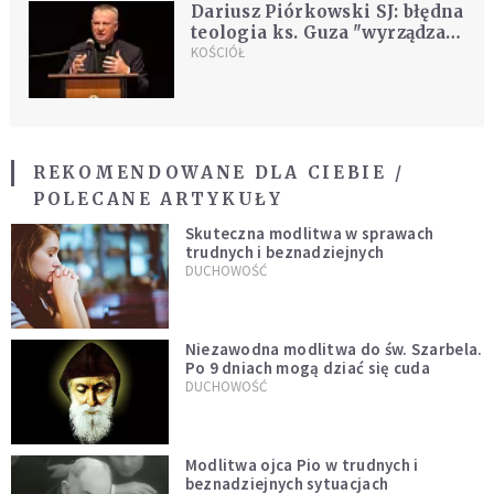
Dariusz Piórkowski SJ: błędna
teologia ks. Guza "wyrządza
wielką szkodę wiernym"
KOŚCIÓŁ
REKOMENDOWANE DLA CIEBIE /
POLECANE ARTYKUŁY
Skuteczna modlitwa w sprawach
trudnych i beznadziejnych
DUCHOWOŚĆ
Niezawodna modlitwa do św. Szarbela.
Po 9 dniach mogą dziać się cuda
DUCHOWOŚĆ
Modlitwa ojca Pio w trudnych i
beznadziejnych sytuacjach