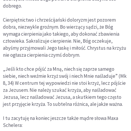
dobrego.
Cierpiętnictwo i chrześcijański doloryzm jest pozorem
dobra, niezwykle groźnym. Bo wierzący sądzi, że Bóg
wymaga cierpienia jako takiego, aby dokonać zbawienia
człowieka. Sakralizuje cierpienie. Nie, Bóg oczekuje,
abyśmy przyjmowali Jego łaskę i miłość. Chrystus na krzyżu
nie ogłasza cierpienia czymś dobrym.
„Jeśli kto chce pójść za Mną, niech się zaprze samego
siebie, niech weźmie krzyż swój i niech Mnie naśladuje” (Mk
8, 34) W centrum tej wypowiedzi nie stoi krzyż, lecz pójście
za Jezusem. Nie należy szukać krzyża, aby naśladować
Jezusa, lecz naśladować Jezusa, a skutkiem tego często
jest przyjęcie krzyża. To subtelna różnica, ale jakże ważna.
I tu zacytuję na koniec jeszcze także mądre słowa Maxa
Schelera: