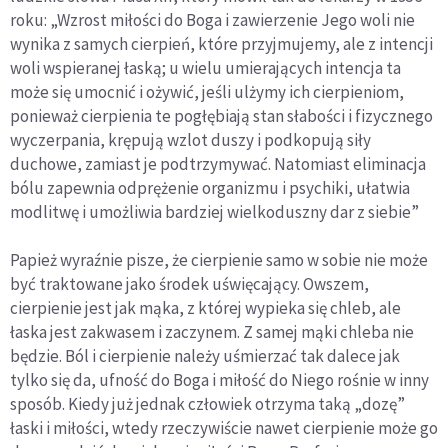
roku: „Wzrost miłości do Boga i zawierzenie Jego woli nie
wynika z samych cierpień, które przyjmujemy, ale z intencji
woli wspieranej łaską; u wielu umierających intencja ta
może się umocnić i ożywić, jeśli ulżymy ich cierpieniom,
ponieważ cierpienia te pogłębiają stan słabości i fizycznego
wyczerpania, krępują wzlot duszy i podkopują siły
duchowe, zamiast je podtrzymywać. Natomiast eliminacja
bólu zapewnia odprężenie organizmu i psychiki, ułatwia
modlitwę i umożliwia bardziej wielkoduszny dar z siebie”
Papież wyraźnie pisze, że cierpienie samo w sobie nie może
być traktowane jako środek uświęcający. Owszem,
cierpienie jest jak mąka, z której wypieka się chleb, ale
łaska jest zakwasem i zaczynem. Z samej mąki chleba nie
będzie. Ból i cierpienie należy uśmierzać tak dalece jak
tylko się da, ufność do Boga i miłość do Niego rośnie w inny
sposób. Kiedy już jednak człowiek otrzyma taką „dozę”
łaski i miłości, wtedy rzeczywiście nawet cierpienie może go