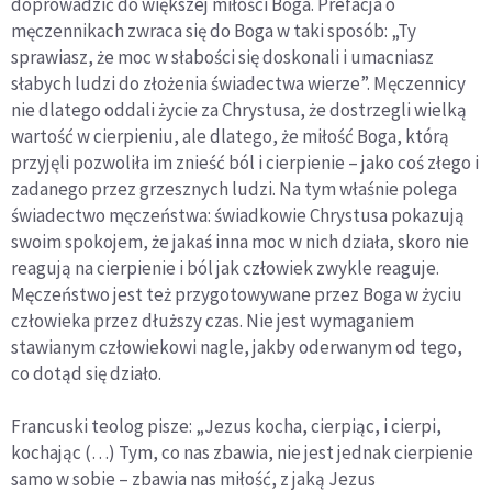
doprowadzić do większej miłości Boga. Prefacja o
męczennikach zwraca się do Boga w taki sposób: „Ty
sprawiasz, że moc w słabości się doskonali i umacniasz
słabych ludzi do złożenia świadectwa wierze”. Męczennicy
nie dlatego oddali życie za Chrystusa, że dostrzegli wielką
wartość w cierpieniu, ale dlatego, że miłość Boga, którą
przyjęli pozwoliła im znieść ból i cierpienie – jako coś złego i
zadanego przez grzesznych ludzi. Na tym właśnie polega
świadectwo męczeństwa: świadkowie Chrystusa pokazują
swoim spokojem, że jakaś inna moc w nich działa, skoro nie
reagują na cierpienie i ból jak człowiek zwykle reaguje.
Męczeństwo jest też przygotowywane przez Boga w życiu
człowieka przez dłuższy czas. Nie jest wymaganiem
stawianym człowiekowi nagle, jakby oderwanym od tego,
co dotąd się działo.
Francuski teolog pisze: „Jezus kocha, cierpiąc, i cierpi,
kochając (…) Tym, co nas zbawia, nie jest jednak cierpienie
samo w sobie – zbawia nas miłość, z jaką Jezus