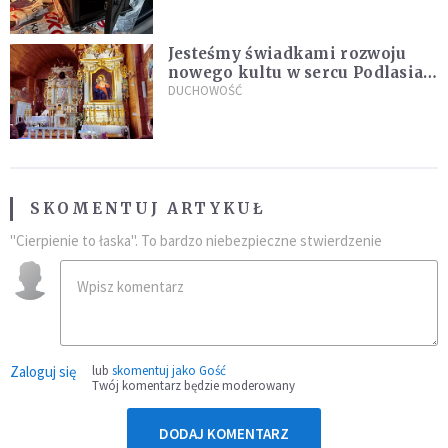
zdominował smród spalenizny"
Jesteśmy świadkami rozwoju
nowego kultu w sercu Podlasia.
"Ruszyła prawdziwa lawina
DUCHOWOŚĆ
świadectw"
SKOMENTUJ ARTYKUŁ
"Cierpienie to łaska". To bardzo niebezpieczne stwierdzenie
Zaloguj się
lub
skomentuj jako Gość
Twój komentarz będzie moderowany
DODAJ KOMENTARZ