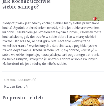
Jak kochać uczciwie
siebie samego?
Kiedy człowiek jest zdolny kochać siebie? Kiedy siebie prawdziwie
kocha? Zgodnie z określeniem miłości, która jest ukierunkowaniem
ku dobru, szukaniem go i dzieleniem się nim z innymi, człowiek może
kochać siebie, gdy dostrzeże w sobie dobro i to w miarę wielkie i
trwałe. Oznacza to, że nastąpi w nim uleczenie wewnętrzne
wszelkich zranień wyniesionych z dzieciństwa, a pogłębianych w
trakcie dojrzewania. Trzeba samemu czuć się dobrze, wyciszyć w
sobie wszelkie niepokoje, nauczyć się sztuki pogodnego patrzenia
na siebie i innych, umiejętności widzenia dobra w sobie i w innych.
Malkontent nie jest zdolny do miłości siebie.
14 lat temu
DUCHOWOŚĆ
Ks. Jan Sochoń
Po prostu... chleb