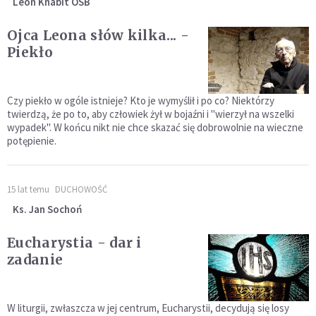
Leon Knabit OSB
Ojca Leona słów kilka... -
Piekło
Czy piekło w ogóle istnieje? Kto je wymyślił i po co? Niektórzy
twierdzą, że po to, aby człowiek żył w bojaźni i "wierzył na wszelki
wypadek". W końcu nikt nie chce skazać się dobrowolnie na wieczne
potępienie.
15 lat temu
DUCHOWOŚĆ
Ks. Jan Sochoń
Eucharystia - dar i
zadanie
W liturgii, zwłaszcza w jej centrum, Eucharystii, decydują się losy