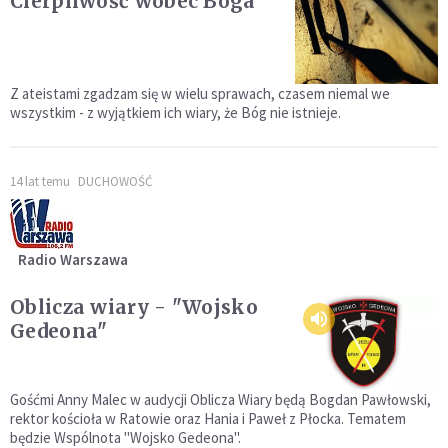
Cierpliwość wobec Boga
Z ateistami zgadzam się w wielu sprawach, czasem niemal we
wszystkim - z wyjątkiem ich wiary, że Bóg nie istnieje.
14 lat temu
DUCHOWOŚĆ
Radio Warszawa
Oblicza wiary - "Wojsko
Gedeona"
Gośćmi Anny Malec w audycji Oblicza Wiary będą Bogdan Pawłowski,
rektor kościoła w Ratowie oraz Hania i Paweł z Płocka. Tematem
będzie Wspólnota "Wojsko Gedeona".