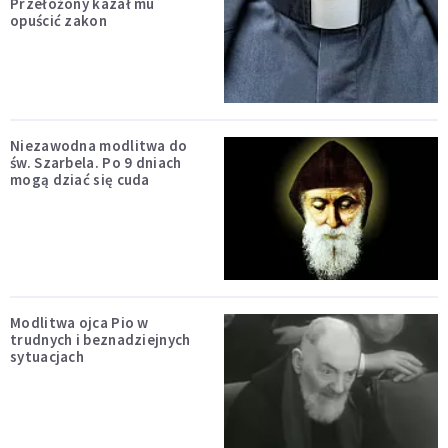
Przełożony kazał mu
opuścić zakon
Niezawodna modlitwa do
św. Szarbela. Po 9 dniach
mogą dziać się cuda
Modlitwa ojca Pio w
trudnych i beznadziejnych
sytuacjach