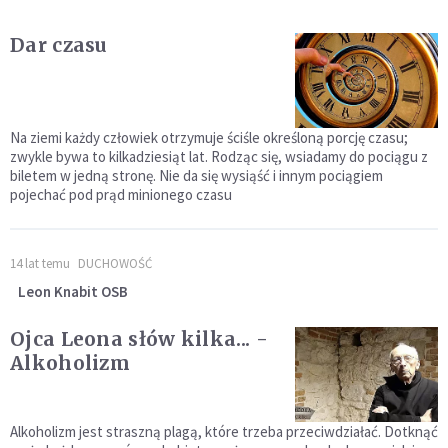
Dar czasu
Na ziemi każdy człowiek otrzymuje ściśle określoną porcję czasu;
zwykle bywa to kilkadziesiąt lat. Rodząc się, wsiadamy do pociągu z
biletem w jedną stronę. Nie da się wysiąść i innym pociągiem
pojechać pod prąd minionego czasu
14 lat temu
DUCHOWOŚĆ
Leon Knabit OSB
Ojca Leona słów kilka... -
Alkoholizm
Alkoholizm jest straszną plagą, które trzeba przeciwdziałać. Dotknąć