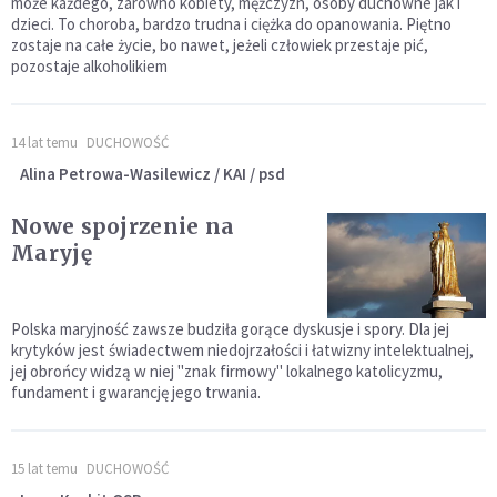
może każdego, zarówno kobiety, mężczyzn, osoby duchowne jak i
dzieci. To choroba, bardzo trudna i ciężka do opanowania. Piętno
zostaje na całe życie, bo nawet, jeżeli człowiek przestaje pić,
pozostaje alkoholikiem
14 lat temu
DUCHOWOŚĆ
Alina Petrowa-Wasilewicz / KAI / psd
Nowe spojrzenie na
Maryję
Polska maryjność zawsze budziła gorące dyskusje i spory. Dla jej
krytyków jest świadectwem niedojrzałości i łatwizny intelektualnej,
jej obrońcy widzą w niej "znak firmowy" lokalnego katolicyzmu,
fundament i gwarancję jego trwania.
15 lat temu
DUCHOWOŚĆ