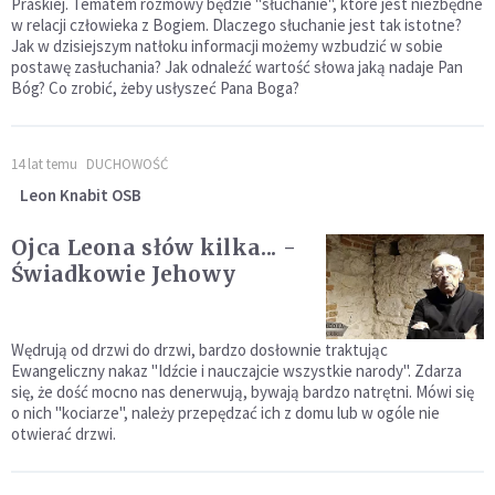
Praskiej. Tematem rozmowy będzie "słuchanie", które jest niezbędne
w relacji człowieka z Bogiem. Dlaczego słuchanie jest tak istotne?
Jak w dzisiejszym natłoku informacji możemy wzbudzić w sobie
postawę zasłuchania? Jak odnaleźć wartość słowa jaką nadaje Pan
Bóg? Co zrobić, żeby usłyszeć Pana Boga?
14 lat temu
DUCHOWOŚĆ
Leon Knabit OSB
Ojca Leona słów kilka... -
Świadkowie Jehowy
Wędrują od drzwi do drzwi, bardzo dosłownie traktując
Ewangeliczny nakaz "Idźcie i nauczajcie wszystkie narody". Zdarza
się, że dość mocno nas denerwują, bywają bardzo natrętni. Mówi się
o nich "kociarze", należy przepędzać ich z domu lub w ogóle nie
otwierać drzwi.