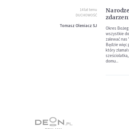
Narodze
14 lat temu
DUCHOWOŚĆ
zdarzen
Tomasz Oleniacz SJ
Okres Bożego
wszystkie do
zalewać nas 
Będzie więc 
który złamał
sześciolatka,
domu...