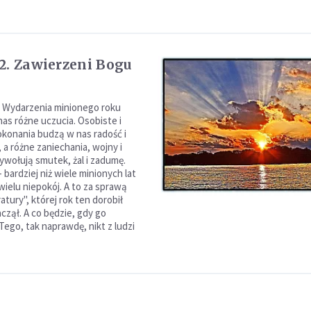
2. Zawierzeni Bogu
1. Wydarzenia minionego roku
as różne uczucia. Osobiste i
konania budzą w nas radość i
 a różne zaniechania, wojny i
ywołują smutek, żal i zadumę.
- bardziej niż wiele minionych lat
wielu niepokój. A to za sprawą
ratury", której rok ten dorobił
zaczął. A co będzie, gdy go
Tego, tak naprawdę, nikt z ludzi