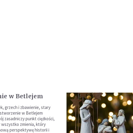
ie w Betlejem
k, grzech i zbawienie, stary
 stworzenie w Betlejem
ój zasadniczy punkt ciężkości,
y wszystko zmienia, który
wą perspektywę historii i