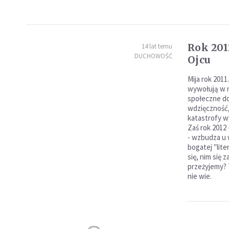
Rok 201
14 lat temu
DUCHOWOŚĆ
Ojcu
Mija rok 201
wywołują w n
społeczne do
wdzięczność,
katastrofy w
Zaś rok 2012 
- wzbudza u 
bogatej "lite
się, nim się 
przeżyjemy? 
nie wie.