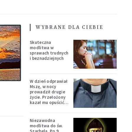
WYBRANE DLA CIEBIE
Skuteczna
modlitwa w
sprawach trudnych
i beznadziejnych
W dzień odprawiał
Mszę, w nocy
prowadził drugie
życie. Przełożony
kazał mu opuścić
zakon
Niezawodna
modlitwa do św.
Szarbela. Po 9