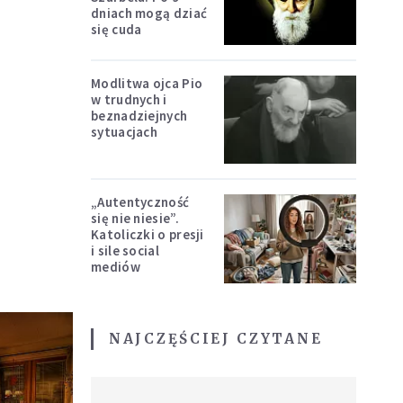
dniach mogą dziać
się cuda
Modlitwa ojca Pio
w trudnych i
beznadziejnych
sytuacjach
„Autentyczność
się nie niesie”.
Katoliczki o presji
i sile social
mediów
NAJCZĘŚCIEJ CZYTANE