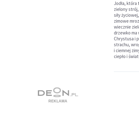
Jodła, która
zielony strój
siły życiowej
zimowe mrozy.
wiecznie zie
drzewko ma
Chrystusa i 
strachu, wrog
i ciemnej zi
ciepło i świat