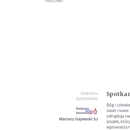
Spotkan
14 lat temu
DUCHOWOŚĆ
Bóg i człowie
świat i nowe
odnajdują sw
Mariusz Gajewski SJ
środek, któr
wprowadza no