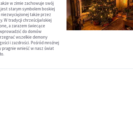
 także w zimie zachowuje swój
, jest starym symbolem boskiej
, niezwyciężonej także przez
 W tradycji chrześcijańskiej
lone, a zarazem świecące
 wprowadzić do domów
przegnać wszelkie demony
ości i zazdrości. Pośród mroźnej
my pragnie wnieść w nasz świat
ło.