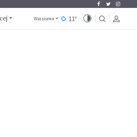
11
°
cej
Warszawa