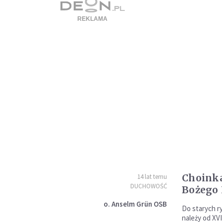
Choinka
14 lat temu
DUCHOWOŚĆ
Bożego 
o. Anselm Grün OSB
Do starych 
należy od XVI