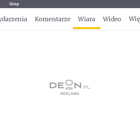
g
Sklep
Wię
darzenia
Komentarze
Wiara
Wideo