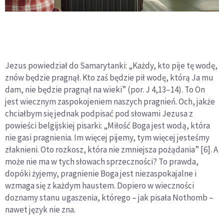
Jezus powiedział do Samarytanki: „Każdy, kto pije tę wodę,
znów będzie pragnął. Kto zaś będzie pił wodę, którą Ja mu
dam, nie będzie pragnął na wieki” (por. J 4,13–14). To On
jest wiecznym zaspokojeniem naszych pragnień. Och, jakże
chciałbym się jednak podpisać pod słowami Jezusa z
powieści belgijskiej pisarki: „Miłość Boga jest wodą, która
nie gasi pragnienia. Im więcej pijemy, tym więcej jesteśmy
złaknieni. Oto rozkosz, która nie zmniejsza pożądania” [6]. A
może nie ma w tych słowach sprzeczności? To prawda,
dopóki żyjemy, pragnienie Boga jest niezaspokajalne i
wzmaga się z każdym haustem. Dopiero w wieczności
doznamy stanu ugaszenia, którego – jak pisała Nothomb –
nawet język nie zna.