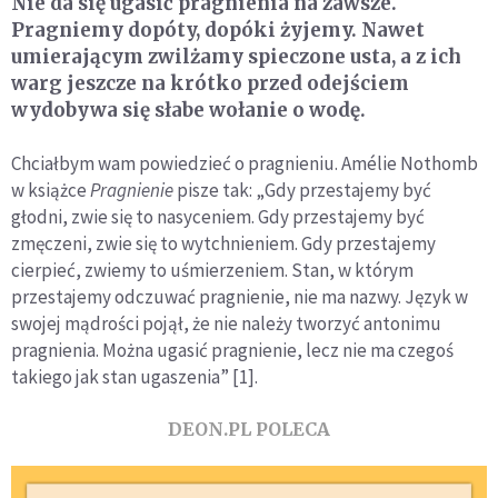
Nie da się ugasić pragnienia na zawsze.
Pragniemy dopóty, dopóki żyjemy. Nawet
umierającym zwilżamy spieczone usta, a z ich
warg jeszcze na krótko przed odejściem
wydobywa się słabe wołanie o wodę.
Chciałbym wam powiedzieć o pragnieniu. Amélie Nothomb
w książce
Pragnienie
pisze tak: „Gdy przestajemy być
głodni, zwie się to nasyceniem. Gdy przestajemy być
zmęczeni, zwie się to wytchnieniem. Gdy przestajemy
cierpieć, zwiemy to uśmierzeniem. Stan, w którym
przestajemy odczuwać pragnienie, nie ma nazwy. Język w
swojej mądrości pojął, że nie należy tworzyć antonimu
pragnienia. Można ugasić pragnienie, lecz nie ma czegoś
takiego jak stan ugaszenia” [1].
DEON.PL POLECA