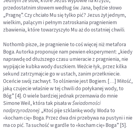
Jednym ze słów, które Jezus wypowie na krzyżu,
przedostatnim słowem według św. Jana, będzie słowo
„Pragnę”. Czy chciało Mu się tylko pić? Jezus żył jednym,
wielkim, palącym i pełnym zatroskania pragnieniem
zbawienia, które towarzyszyło Mu aż do ostatniej chwili.
Nothomb pisze, że pragnienie to coś więcej niż metafora
Boga. Autorka proponuje nam pewien eksperyment: „kiedy
naprawdę od dłuższego czasu umieracie z pragnienia, nie
wypijajcie kubka wody duszkiem. Weźcie łyk, przez kilka
sekund zatrzymajcie go w ustach, zanim przełkniecie.
Oceńcie swój zachwyt. To olśnienie jest Bogiem. […] Miłość,
jaką czujecie właśnie w tej chwili do połykanej wody, to
Bóg” [4]. O wiele bardziej jednak przemawia do mnie
Simone Weil, która tak pisała w
Świadomości
nadprzyrodzonej
: „Ktoś pije szklankę wody. Woda to
«kocham cię» Boga. Przez dwa dni przebywa na pustyni i nie
ma co pić. Ta suchość w gardle to «kocham cię» Boga” [5].