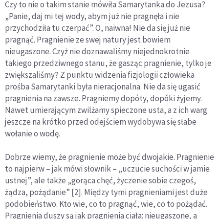
Czy to nie o takim stanie mówiła Samarytanka do Jezusa?
„Panie, daj mi tej wody, abym już nie pragnęła i nie
przychodziła tu czerpać”. O, naiwna! Nie da się już nie
pragnąć. Pragnienie ze swej natury jest bowiem
nieugaszone. Czyż nie doznawaliśmy niejednokrotnie
takiego przedziwnego stanu, że gasząc pragnienie, tylko je
zwiększaliśmy? Z punktu widzenia fizjologii człowieka
prośba Samarytanki była nieracjonalna. Nie da się ugasić
pragnienia na zawsze. Pragniemy dopóty, dopóki żyjemy.
Nawet umierającym zwilżamy spieczone usta, a z ich warg
jeszcze na krótko przed odejściem wydobywa się słabe
wołanie o wodę.
Dobrze wiemy, że pragnienie może być dwojakie. Pragnienie
to najpierw – jak mówi słownik – „uczucie suchości w jamie
ustnej”, ale także „gorąca chęć, życzenie sobie czegoś,
żądza, pożądanie” [2]. Między tymi pragnieniami jest duże
podobieństwo. Kto wie, co to pragnąć, wie, co to pożądać.
Pragnienia duszy są jak pragnienia ciała: nieugaszone, a