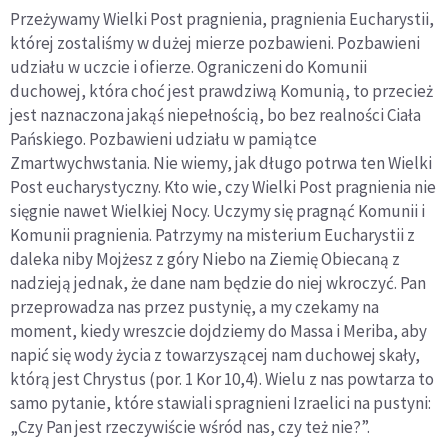
Przeżywamy Wielki Post pragnienia, pragnienia Eucharystii,
której zostaliśmy w dużej mierze pozbawieni. Pozbawieni
udziału w uczcie i ofierze. Ograniczeni do Komunii
duchowej, która choć jest prawdziwą Komunią, to przecież
jest naznaczona jakąś niepełnością, bo bez realności Ciała
Pańskiego. Pozbawieni udziału w pamiątce
Zmartwychwstania. Nie wiemy, jak długo potrwa ten Wielki
Post eucharystyczny. Kto wie, czy Wielki Post pragnienia nie
sięgnie nawet Wielkiej Nocy. Uczymy się pragnąć Komunii i
Komunii pragnienia. Patrzymy na misterium Eucharystii z
daleka niby Mojżesz z góry Niebo na Ziemię Obiecaną z
nadzieją jednak, że dane nam będzie do niej wkroczyć. Pan
przeprowadza nas przez pustynię, a my czekamy na
moment, kiedy wreszcie dojdziemy do Massa i Meriba, aby
napić się wody życia z towarzyszącej nam duchowej skały,
którą jest Chrystus (por. 1 Kor 10,4). Wielu z nas powtarza to
samo pytanie, które stawiali spragnieni Izraelici na pustyni:
„Czy Pan jest rzeczywiście wśród nas, czy też nie?”.