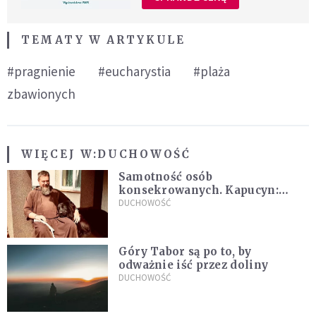
TEMATY W ARTYKULE
#pragnienie
#eucharystia
#plaża
zbawionych
WIĘCEJ W:
DUCHOWOŚĆ
Samotność osób
konsekrowanych. Kapucyn:
Życie w pojedynkę rzadko jest
DUCHOWOŚĆ
sielanką
Góry Tabor są po to, by
odważnie iść przez doliny
DUCHOWOŚĆ