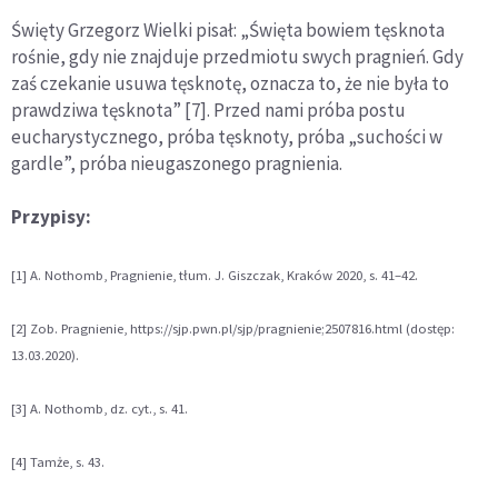
Święty Grzegorz Wielki pisał: „Święta bowiem tęsknota
rośnie, gdy nie znajduje przedmiotu swych pragnień. Gdy
zaś czekanie usuwa tęsknotę, oznacza to, że nie była to
prawdziwa tęsknota” [7]. Przed nami próba postu
eucharystycznego, próba tęsknoty, próba „suchości w
gardle”, próba nieugaszonego pragnienia.
Przypisy:
[1] A. Nothomb, Pragnienie, tłum. J. Giszczak, Kraków 2020, s. 41–42.
[2] Zob. Pragnienie, https://sjp.pwn.pl/sjp/pragnienie;2507816.html (dostęp:
13.03.2020).
[3] A. Nothomb, dz. cyt., s. 41.
[4] Tamże, s. 43.