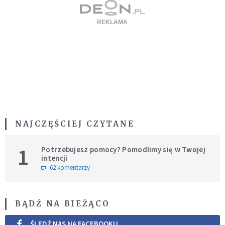
NAJCZĘŚCIEJ CZYTANE
1
Potrzebujesz pomocy? Pomodlimy się w Twojej
intencji
62 komentarzy
BĄDŹ NA BIEŻĄCO
ŚLEDŹ NAS NA FACEBOOKU