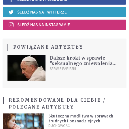
ŚLEDŹ NAS NA TWITTERZE
ŚLEDŹ NAS NA INSTAGRAMIE
POWIĄZANE ARTYKUŁY
Dalsze kroki w sprawie
"seksualnego zniewolenia
sióstr zakonnych". Jest
SERWIS PAPIESKI
oświadczenie Watykanu
REKOMENDOWANE DLA CIEBIE /
POLECANE ARTYKUŁY
Skuteczna modlitwa w sprawach
trudnych i beznadziejnych
DUCHOWOŚĆ