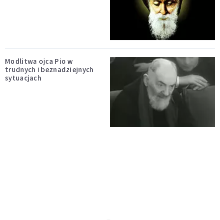
Modlitwa ojca Pio w
trudnych i beznadziejnych
sytuacjach