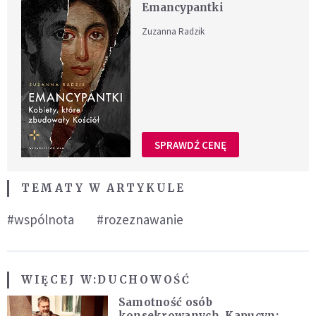
Emancypantki
Zuzanna Radzik
SPRAWDŹ CENĘ
TEMATY W ARTYKULE
#wspólnota
#rozeznawanie
WIĘCEJ W:
DUCHOWOŚĆ
Samotność osób
konsekrowanych. Kapucyn: