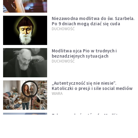
Niezawodna modlitwa do św. Szarbela.
Po 9 dniach mogą dziać się cuda
DUCHOWOŚĆ
Modlitwa ojca Pio w trudnych i
beznadziejnych sytuacjach
DUCHOWOŚĆ
„Autentyczność się nie niesie”.
Katoliczki o presji i sile social mediów
WIARA
Telegram do św. Józefa. Modlitwa z
prośbą o szybki ratunek
DUCHOWOŚĆ