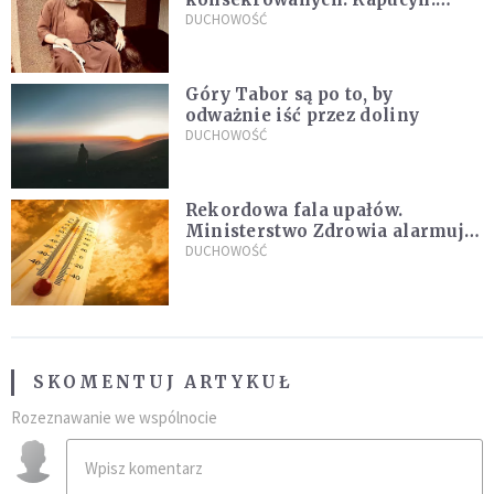
Życie w pojedynkę rzadko jest
DUCHOWOŚĆ
sielanką
Góry Tabor są po to, by
odważnie iść przez doliny
DUCHOWOŚĆ
Rekordowa fala upałów.
Ministerstwo Zdrowia alarmuje
po doświadczeniach z czerwca
DUCHOWOŚĆ
SKOMENTUJ ARTYKUŁ
Rozeznawanie we wspólnocie