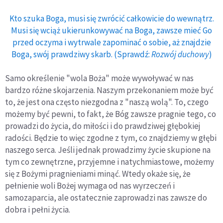
Kto szuka Boga, musi się zwrócić całkowicie do wewnątrz.
Musi się wciąż ukierunkowywać na Boga, zawsze mieć Go
przed oczyma i wytrwale zapominać o sobie, aż znajdzie
Boga, swój prawdziwy skarb. (Sprawdź:
Rozwój duchowy
)
Samo określenie "wola Boża" może wywoływać w nas
bardzo różne skojarzenia. Naszym przekonaniem może być
to, że jest ona często niezgodna z "naszą wolą". To, czego
możemy być pewni, to fakt, że Bóg zawsze pragnie tego, co
prowadzi do życia, do miłości i do prawdziwej głębokiej
radości. Będzie to więc zgodne z tym, co znajdziemy w głębi
naszego serca. Jeśli jednak prowadzimy życie skupione na
tym co zewnętrzne, przyjemne i natychmiastowe, możemy
się z Bożymi pragnieniami minąć. Wtedy okaże się, że
pełnienie woli Bożej wymaga od nas wyrzeczeń i
samozaparcia, ale ostatecznie zaprowadzi nas zawsze do
dobra i pełni życia.