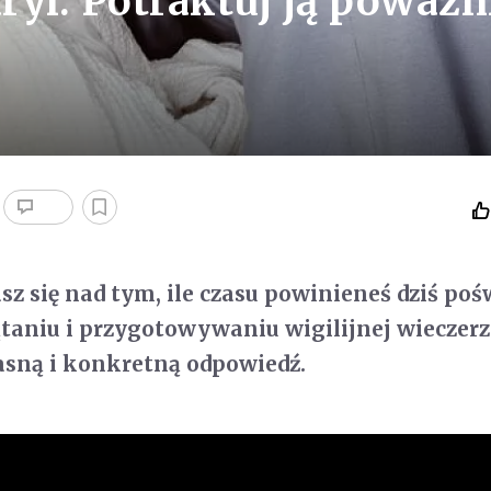
ryi. Potraktuj ją poważn
sz się nad tym, ile czasu powinieneś dziś poś
zątaniu i przygotowywaniu wigilijnej wieczerz
jasną i konkretną odpowiedź.