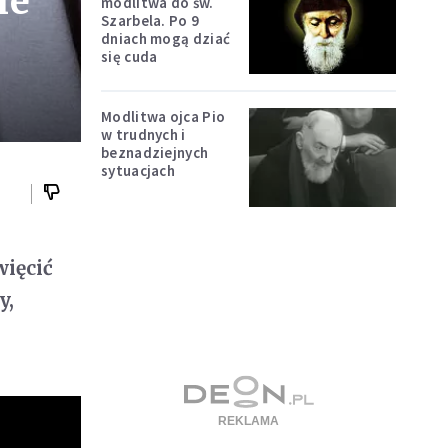
ie
modlitwa do św.
Szarbela. Po 9
dniach mogą dziać
się cuda
Modlitwa ojca Pio
w trudnych i
beznadziejnych
sytuacjach
więcić
y,