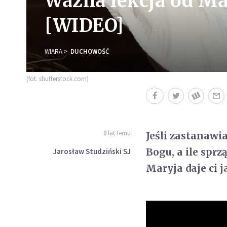
Ważna lekcja od Ma
[WIDEO]
WIARA
DUCHOWOŚĆ
(fot. shutterstock.com)
8 lat temu
Jeśli zastanawia
Bogu, a ile spr
Jarosław Studziński SJ
Maryja daje ci 