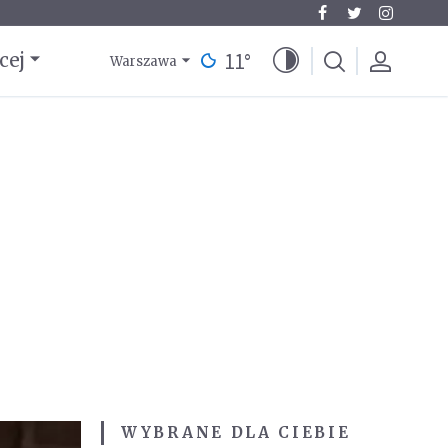
11
°
cej
Warszawa
WYBRANE DLA CIEBIE