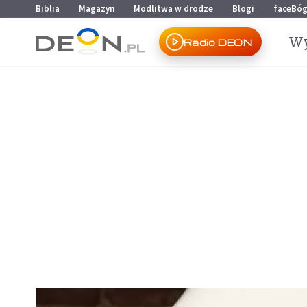
Przejdź do menu głównego
Przejdź do treści
Biblia
Magazyn
Modlitwa w drodze
Blogi
faceBó
Wy
Radio DEON