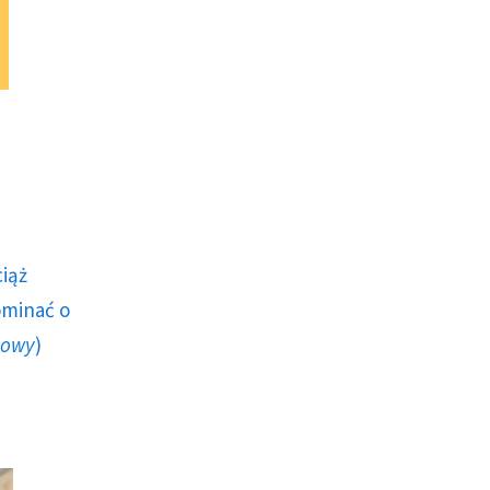
ciąż
ominać o
howy
)