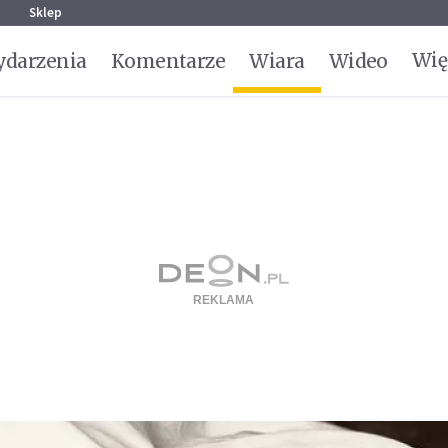
g
Sklep
Wię
darzenia
Komentarze
Wiara
Wideo