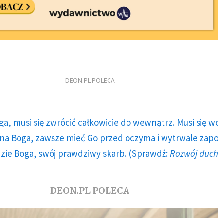
DEON.PL POLECA
ga, musi się zwrócić całkowicie do wewnątrz. Musi się w
a Boga, zawsze mieć Go przed oczyma i wytrwale zap
dzie Boga, swój prawdziwy skarb. (Sprawdź:
Rozwój duc
DEON.PL POLECA