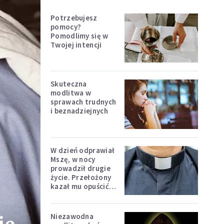
Potrzebujesz
pomocy?
Pomodlimy się w
Twojej intencji
Skuteczna
modlitwa w
sprawach trudnych
i beznadziejnych
W dzień odprawiał
Mszę, w nocy
prowadził drugie
życie. Przełożony
kazał mu opuścić
zakon
Niezawodna