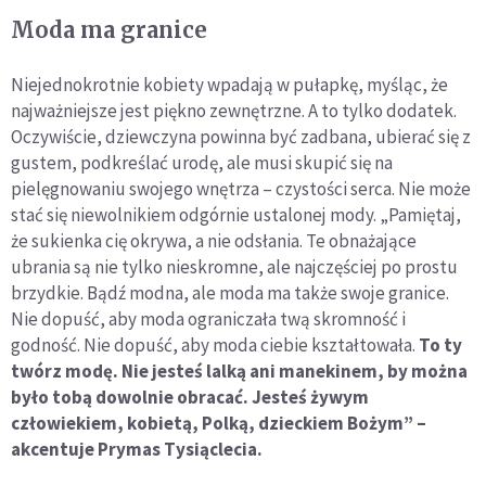
Moda ma granice
Niejednokrotnie kobiety wpadają w pułapkę, myśląc, że
najważniejsze jest piękno zewnętrzne. A to tylko dodatek.
Oczywiście, dziewczyna powinna być zadbana, ubierać się z
gustem, podkreślać urodę, ale musi skupić się na
pielęgnowaniu swojego wnętrza – czystości serca. Nie może
stać się niewolnikiem odgórnie ustalonej mody. „Pamiętaj,
że sukienka cię okrywa, a nie odsłania. Te obnażające
ubrania są nie tylko nieskromne, ale najczęściej po prostu
brzydkie. Bądź modna, ale moda ma także swoje granice.
Nie dopuść, aby moda ograniczała twą skromność i
godność. Nie dopuść, aby moda ciebie kształtowała.
To ty
twórz modę. Nie jesteś lalką ani manekinem, by można
było tobą dowolnie obracać. Jesteś żywym
człowiekiem, kobietą, Polką, dzieckiem Bożym” –
akcentuje Prymas Tysiąclecia.