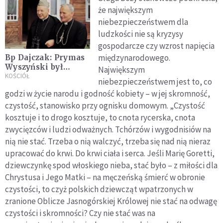
że największym
niebezpieczeństwem dla
ludzkości nie są kryzysy
gospodarcze czy wzrost napięcia
międzynarodowego.
Bp Dajczak: Prymas
Wyszyński był
Największym
człowiekiem
KOŚCIÓŁ
niebezpieczeństwem jest to, co
wolnym nawet w
godzi w życie narodu i godność kobiety – w jej skromność,
świecie komunizmu
czystość, stanowisko przy ognisku domowym. „Czystość
kosztuje i to drogo kosztuje, to cnota rycerska, cnota
zwycięzców i ludzi odważnych. Tchórzów i wygodnisiów na
nią nie stać. Trzeba o nią walczyć, trzeba się nad nią nieraz
upracować do krwi. Do krwi ciała i serca. Jeśli Marię Goretti,
dziewczynkę spod włoskiego nieba, stać było – z miłości dla
Chrystusa i Jego Matki – na męczeńską śmierć w obronie
czystości, to czyż polskich dziewcząt wpatrzonych w
zranione Oblicze Jasnogórskiej Królowej nie stać na odwagę
czystości i skromności? Czy nie stać was na