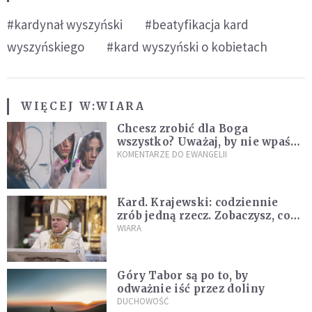
#kardynał wyszyński
#beatyfikacja kard
wyszyńskiego
#kard wyszyński o kobietach
WIĘCEJ W:
WIARA
Chcesz zrobić dla Boga
wszystko? Uważaj, by nie wpaść
w groźną pułapkę
KOMENTARZE DO EWANGELII
Kard. Krajewski: codziennie
zrób jedną rzecz. Zobaczysz, co
stanie się z twoim życiem
WIARA
Góry Tabor są po to, by
odważnie iść przez doliny
DUCHOWOŚĆ