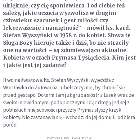
uklęknie, czy cię sponiewiera. I od ciebie też
zależy, jakie uczucia wyzwolisz w drugim
człowieku: szacunek i gest miłości czy
lekceważenie i namiętność” - mówił ks. kard.
Stefan Wyszyński w 1958 r. do kobiet. Słowa te
Sługa Boży kieruje także i dziś, bo nie straciły
one na wartości – są zdumiewająco aktualne.
Kobieta w oczach Prymasa Tysiąclecia. Kim jest
i jakie jest jej zadanie?
II wojna światowa. Ks. Stefan Wyszyński wyjeżdża z
Włocławka do Żułowa na Lubelszczyźnie, by chronić się
przed gestapo. Dotarła tam już grupa sióstr z Lasek wraz ze
swoimi niewidomymi podopiecznymi. Idąc drogą jednej z
pobliskich miejscowości przyszły Prymas słyszy krzyk
kobiety. Nie zastanawia się - wchodzi do jej domu i... odbiera
poród.