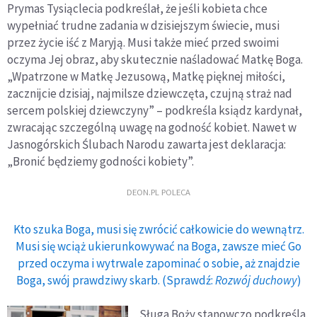
Prymas Tysiąclecia podkreślał, że jeśli kobieta chce
wypełniać trudne zadania w dzisiejszym świecie, musi
przez życie iść z Maryją. Musi także mieć przed swoimi
oczyma Jej obraz, aby skutecznie naśladować Matkę Boga.
„Wpatrzone w Matkę Jezusową, Matkę pięknej miłości,
zacznijcie dzisiaj, najmilsze dziewczęta, czujną straż nad
sercem polskiej dziewczyny” – podkreśla ksiądz kardynał,
zwracając szczególną uwagę na godność kobiet. Nawet w
Jasnogórskich Ślubach Narodu zawarta jest deklaracja:
„Bronić będziemy godności kobiety”.
DEON.PL POLECA
Kto szuka Boga, musi się zwrócić całkowicie do wewnątrz.
Musi się wciąż ukierunkowywać na Boga, zawsze mieć Go
przed oczyma i wytrwale zapominać o sobie, aż znajdzie
Boga, swój prawdziwy skarb. (Sprawdź:
Rozwój duchowy
)
Sługa Boży stanowczo podkreśla,