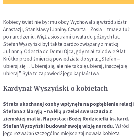
Kobiecy świat nie był mu obcy. Wychował się wśród sióstr:
Anastazji, Stanisławy i Janiny. Czwarta – Zosia – zmarła tuż
po narodzeniu. Więź z siostrami trwała do późnych lat.
Stefan Wyszyński był także bardzo związany z matką
Julianną. Odeszła do Domu Ojca, gdy miał zaledwie 9 lat.
Krótko przed śmiercią powiedziała do syna: „Stefan –
ubieraj się… Ubieraj się, ale nie tak się ubieraj, inaczej się
ubieraj”. Była to zapowiedź jego kapłaństwa.
Kardynał Wyszyński o kobietach
Strata ukochanej osoby wpłynęła na pogłębienie relacji
Stefana z Maryją – na Nią przelał swe uczucia z
ziemskiej matki. Na postaci Bożej Rodzicielki ks. kard.
Stefan Wyszyński budował swoją wizję narodu.
Wśród
jego rozważań szczególne miejsce zajmowała kobieta.