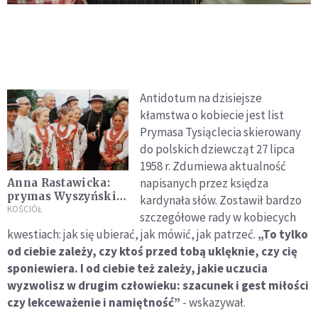
Antidotum na dzisiejsze
kłamstwa o kobiecie jest list
Prymasa Tysiąclecia skierowany
do polskich dziewcząt 27 lipca
1958 r. Zdumiewa aktualność
napisanych przez księdza
Anna Rastawicka:
prymas Wyszyński
kardynała słów. Zostawił bardzo
uważał, że nikt nie
KOŚCIÓŁ
szczegółowe rady w kobiecych
ma prawa odbierać
kwestiach: jak się ubierać, jak mówić, jak patrzeć.
„To tylko
życia
od ciebie zależy, czy ktoś przed tobą uklęknie, czy cię
nienarodzonemu
dziecku
sponiewiera. I od ciebie też zależy, jakie uczucia
wyzwolisz w drugim człowieku: szacunek i gest miłości
czy lekceważenie i namiętność”
- wskazywał.