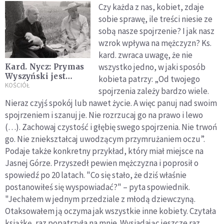
Czy każda z nas, kobiet, zdaje
sobie sprawę, ile treści niesie ze
sobą nasze spojrzenie? I jak nasz
wzrok wpływa na mężczyzn? Ks.
kard. zwraca uwagę, że nie
wszystko jedno, w jaki sposób
Kard. Nycz: Prymas
Wyszyński jest
kobieta patrzy: „Od twojego
godny
KOŚCIÓŁ
spojrzenia zależy bardzo wiele.
naśladowania, nie
Nieraz czyjś spokój lub nawet życie. A więc panuj nad swoim
kopiowania
spojrzeniem i szanuj je. Nie rozrzucaj go na prawo i lewo
(…). Zachowaj czystość i głębię swego spojrzenia. Nie trwoń
go. Nie zniekształcaj uwodzącym przymrużaniem oczu”.
Podaje także konkretny przykład, który miał miejsce na
Jasnej Górze. Przyszedł pewien mężczyzna i poprosił o
spowiedź po 20 latach. "Co się stało, że dziś właśnie
postanowiłeś się wyspowiadać?" – pyta spowiednik.
"Jechałem w jednym przedziale z młodą dziewczyną.
Otaksowałem ją oczyma jak wszystkie inne kobiety. Czytała
książkę, raz popatrzyła na mnie. Wysiadając jeszcze raz