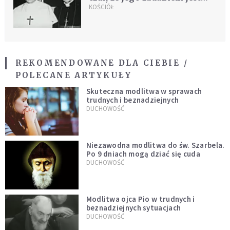
prowadzenie i ratowanie
KOŚCIÓŁ
Kościoła
REKOMENDOWANE DLA CIEBIE /
POLECANE ARTYKUŁY
Skuteczna modlitwa w sprawach
trudnych i beznadziejnych
DUCHOWOŚĆ
Niezawodna modlitwa do św. Szarbela.
Po 9 dniach mogą dziać się cuda
DUCHOWOŚĆ
Modlitwa ojca Pio w trudnych i
beznadziejnych sytuacjach
DUCHOWOŚĆ