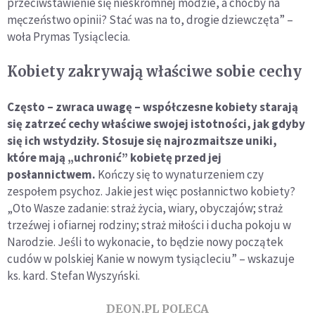
przeciwstawienie się nieskromnej modzie, a choćby na
męczeństwo opinii? Stać was na to, drogie dziewczęta” –
woła Prymas Tysiąclecia.
Kobiety zakrywają właściwe sobie cechy
Często – zwraca uwagę – współczesne kobiety starają
się zatrzeć cechy właściwe swojej istotności, jak gdyby
się ich wstydziły. Stosuje się najrozmaitsze uniki,
które mają „uchronić” kobietę przed jej
posłannictwem.
Kończy się to wynaturzeniem czy
zespołem psychoz. Jakie jest więc posłannictwo kobiety?
„Oto Wasze zadanie: straż życia, wiary, obyczajów; straż
trzeźwej i ofiarnej rodziny; straż miłości i ducha pokoju w
Narodzie. Jeśli to wykonacie, to będzie nowy początek
cudów w polskiej Kanie w nowym tysiącleciu” – wskazuje
ks. kard. Stefan Wyszyński.
DEON.PL POLECA