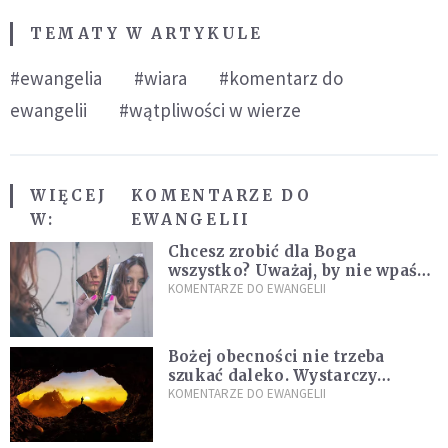
TEMATY W ARTYKULE
#ewangelia
#wiara
#komentarz do
ewangelii
#wątpliwości w wierze
WIĘCEJ
KOMENTARZE DO
W:
EWANGELII
Chcesz zrobić dla Boga
wszystko? Uważaj, by nie wpaść
w groźną pułapkę
KOMENTARZE DO EWANGELII
Bożej obecności nie trzeba
szukać daleko. Wystarczy
nauczyć się słuchać
KOMENTARZE DO EWANGELII