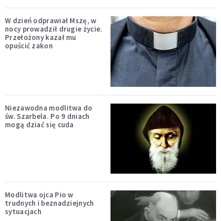
W dzień odprawiał Mszę, w
nocy prowadził drugie życie.
Przełożony kazał mu
opuścić zakon
Niezawodna modlitwa do
św. Szarbela. Po 9 dniach
mogą dziać się cuda
Modlitwa ojca Pio w
trudnych i beznadziejnych
sytuacjach