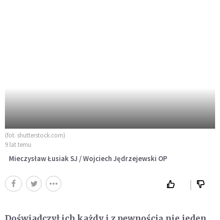
(fot. shutterstock.com)
9 lat temu
Mieczysław Łusiak SJ / Wojciech Jędrzejewski OP
Doświadczył ich każdy i z pewnością nie jeden