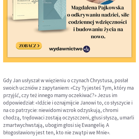
Gdy Jan usłyszał w więzieniu o czynach Chrystusa, posłał
swoich uczniów z zapytaniem: «Czy Ty jesteś Tym, który ma
przyjść, czy też innego mamy oczekiwać?» Jezus im
odpowiedział: «Idźcie i oznajmijcie Janowi to, co słyszycie i
na co patrzycie: niewidomi wzrok odzyskują, chromi
chodzą, trędowaci zostają oczyszczeni, głusi słyszą, umarli
zmartwychwstają, ubogim głosi się Ewangelię. A
błogosławiony jest ten, kto nie zwątpi we Mnie».