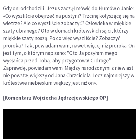
Gdy oni odchodzili, Jezus zaczął mówić do tłumów o Janie:
«Co wyszliście obejrzeć na pustyni? Trzcinę kołyszącą się na
wietrze? Ale co wyszliście zobaczyć? Człowieka w miękkie
szaty ubranego? Oto w domach królewskich są ci, którzy
miękkie szaty noszą. Po co więc wyszliście? Zobaczyć
proroka? Tak, powiadam wam, nawet więcej niż proroka. On
jest tym, o którym napisano: "Oto Ja posyłam mego
wysłańca przed Tobą, aby przygotował Ci drogę".
Zaprawdę, powiadam wam: Między narodzonymi z niewiast
nie powstał większy od Jana Chrzciciela. Lecz najmniejszy w
królestwie niebieskim większy jest niż on».
[Komentarz Wojciecha Jędrzejewskiego OP]