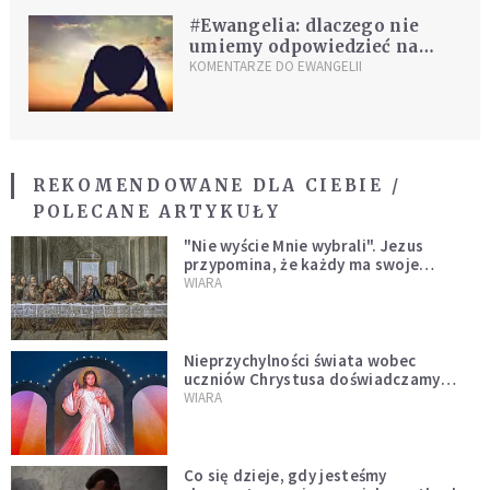
#Ewangelia: dlaczego nie
umiemy odpowiedzieć na
Miłość Jezusa?
KOMENTARZE DO EWANGELII
REKOMENDOWANE DLA CIEBIE /
POLECANE ARTYKUŁY
"Nie wyście Mnie wybrali". Jezus
przypomina, że każdy ma swoje
miejsce i swoją misję
WIARA
Nieprzychylności świata wobec
uczniów Chrystusa doświadczamy
wszyscy, również dzisiaj
WIARA
Co się dzieje, gdy jesteśmy