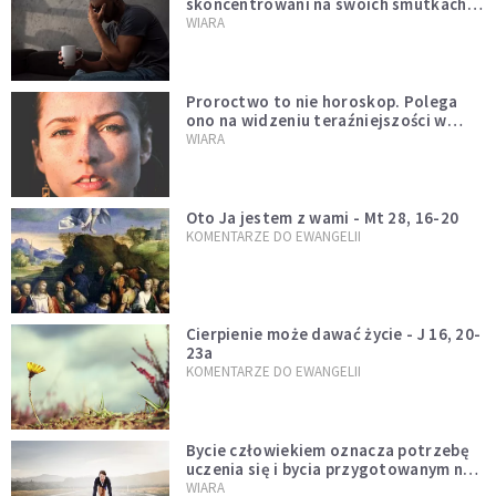
skoncentrowani na swoich smutkach?
Mówi o tym św. Jan
WIARA
Proroctwo to nie horoskop. Polega
ono na widzeniu teraźniejszości w
świetle przeszłości Jezusa
WIARA
Oto Ja jestem z wami - Mt 28, 16-20
KOMENTARZE DO EWANGELII
Cierpienie może dawać życie - J 16, 20-
23a
KOMENTARZE DO EWANGELII
Bycie człowiekiem oznacza potrzebę
uczenia się i bycia przygotowanym na
nowość każdej sytuacji
WIARA