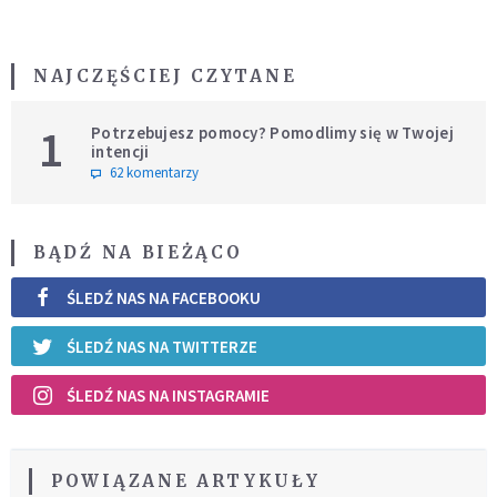
NAJCZĘŚCIEJ CZYTANE
1
Potrzebujesz pomocy? Pomodlimy się w Twojej
intencji
62 komentarzy
BĄDŹ NA BIEŻĄCO
ŚLEDŹ NAS NA FACEBOOKU
ŚLEDŹ NAS NA TWITTERZE
ŚLEDŹ NAS NA INSTAGRAMIE
POWIĄZANE ARTYKUŁY