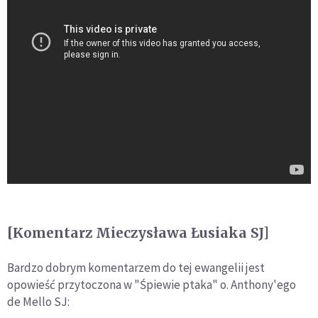
[Komentarz Mieczysława Łusiaka SJ]
Bardzo dobrym komentarzem do tej ewangelii jest
opowieść przytoczona w "Śpiewie ptaka" o. Anthony'ego
de Mello SJ: