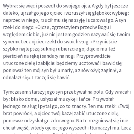
Wybrał się więc i poszedł do swojego ojca. A gdy był jeszcze
daleko, ujrzał go jego ojciec i wzruszył się głęboko; wybiegł
naprzeciw niego, rzucił mu się na szyję i ucałował go. A syn
rzekł do niego: «Ojcze, zgrzeszyłem przeciw Bogu i
względem ciebie, już nie jestem godzien nazywać się twoim
synem». Lecz ojciec rzekł do swoich sług: «Przynieście
szybko najlepszą suknię i ubierzcie go; dajcie mu też
pierścień na rękę i sandały na nogi. Przyprowadźcie
utuczone cielę i zabijcie: będziemy ucztować i bawić się;
ponieważ ten mój syn był umarły, a znów ożył; zaginął, a
odnalazł się». I zaczęli się bawić.
Tymczasem starszy jego syn przebywał na polu. Gdy wracał i
był blisko domu, usłyszał muzykę i tańce. Przywołał
jednego ze sług i pytał go, co to znaczy. Ten mu rzekł: «Twój
brat powrócił, a ojciec twój kazał zabić utuczone cielę,
ponieważ odzyskał go zdrowego». Na to rozgniewał się i nie
chciał wejść; wtedy ojciec jego wyszedł i tłumaczył mu. Lecz