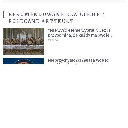
REKOMENDOWANE DLA CIEBIE /
POLECANE ARTYKUŁY
"Nie wyście Mnie wybrali". Jezus
przypomina, że każdy ma swoje
miejsce i swoją misję
WIARA
Nieprzychylności świata wobec
uczniów Chrystusa doświadczamy
wszyscy, również dzisiaj
WIARA
Co się dzieje, gdy jesteśmy
skoncentrowani na swoich smutkach?
Mówi o tym św. Jan
WIARA
Proroctwo to nie horoskop. Polega
ono na widzeniu teraźniejszości w