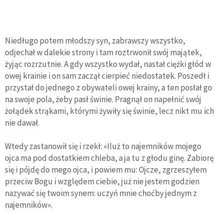
Niedługo potem młodszy syn, zabrawszy wszystko,
odjechał w dalekie strony i tam roztrwonił swój majątek,
żyjąc rozrzutnie. A gdy wszystko wydał, nastał ciężki głód w
owej krainie i on sam zaczął cierpieć niedostatek. Poszedł i
przystał do jednego z obywateli owej krainy, a ten posłał go
na swoje pola, żeby pasł świnie. Pragnął on napełnić swój
żołądek strąkami, którymi żywiły się świnie, lecz nikt mu ich
nie dawał.
Wtedy zastanowił się i rzekł: «Iluż to najemników mojego
ojca ma pod dostatkiem chleba, a ja tu z głodu ginę. Zabiorę
się i pójdę do mego ojca, i powiem mu: Ojcze, zgrzeszyłem
przeciw Bogu i względem ciebie, już nie jestem godzien
nazywać się twoim synem: uczyń mnie choćby jednym z
najemników».