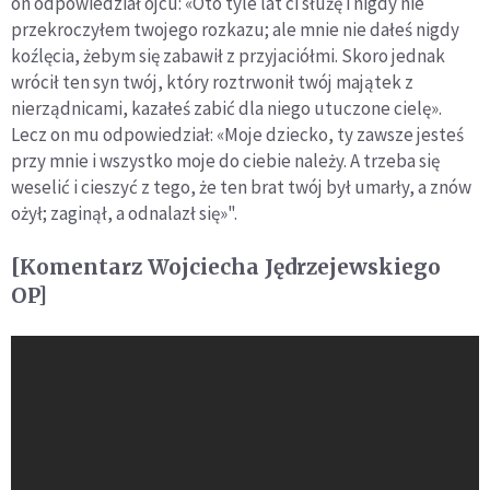
on odpowiedział ojcu: «Oto tyle lat ci służę i nigdy nie
przekroczyłem twojego rozkazu; ale mnie nie dałeś nigdy
koźlęcia, żebym się zabawił z przyjaciółmi. Skoro jednak
wrócił ten syn twój, który roztrwonił twój majątek z
nierządnicami, kazałeś zabić dla niego utuczone cielę».
Lecz on mu odpowiedział: «Moje dziecko, ty zawsze jesteś
przy mnie i wszystko moje do ciebie należy. A trzeba się
weselić i cieszyć z tego, że ten brat twój był umarły, a znów
ożył; zaginął, a odnalazł się»".
[Komentarz Wojciecha Jędrzejewskiego
OP]