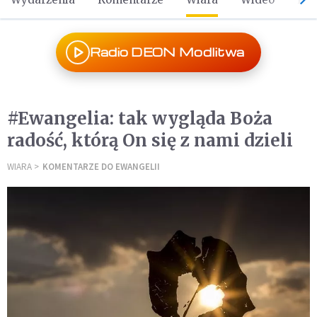
Radio DEON Modlitwa
#Ewangelia: tak wygląda Boża
radość, którą On się z nami dzieli
WIARA
KOMENTARZE DO EWANGELII