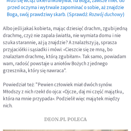
Musi się wciąż ukierunkowywać na Boga, zawsze mieć Go
przed oczyma i wytrwale zapominać o sobie, aż znajdzie
Boga, swój prawdziwy skarb. (Sprawdź:
Rozwój duchowy
)
Albo jeśli jakaś kobieta, mając dziesięć drachm, zgubi jedną
drachmę, czyż nie zapala światła, nie wymiata domu i nie
szuka starannie, aż ją znajdzie? A znalazłszy ją, sprasza
przyjaciółki i sąsiadki i mówi: «Cieszcie się ze mną, bo
znalazłam drachmę, którą zgubiłam». Tak samo, powiadam
wam, radość powstaje u aniołów Bożych z jednego
grzesznika, który się nawraca".
Powiedział też: "Pewien człowiek miał dwóch synów.
Młodszy z nich rzekł do ojca: «Ojcze, daj mi część majątku,
która na mnie przypada». Podzielił więc majątek między
nich.
DEON.PL POLECA