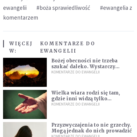
ewangelii
#boża sprawiedliwość
#ewangelia z
komentarzem
WIĘCEJ
KOMENTARZE DO
W:
EWANGELII
Bożej obecności nie trzeba
szukać daleko. Wystarczy
nauczyć się słuchać
KOMENTARZE DO EWANGELII
Wielka wiara rodzi się tam,
gdzie inni widzą tylko
przeszkody
KOMENTARZE DO EWANGELII
Przyzwyczajenia to nie grzechy.
Mogą jednak do nich prowadzić
KOMENTARZE DO EWANGELII