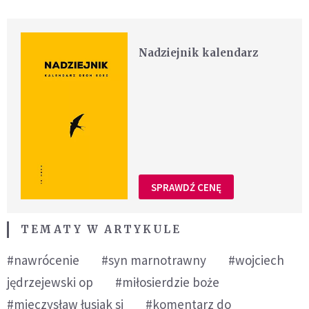
Nadziejnik kalendarz
SPRAWDŹ CENĘ
TEMATY W ARTYKULE
#nawrócenie
#syn marnotrawny
#wojciech
jędrzejewski op
#miłosierdzie boże
#mieczysław łusiak sj
#komentarz do