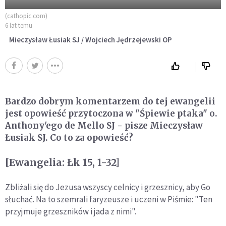
(cathopic.com)
6 lat temu
Mieczysław Łusiak SJ / Wojciech Jędrzejewski OP
Bardzo dobrym komentarzem do tej ewangelii
jest opowieść przytoczona w "Śpiewie ptaka" o.
Anthony'ego de Mello SJ - pisze Mieczysław
Łusiak SJ. Co to za opowieść?
[Ewangelia: Łk 15, 1-32]
Zbliżali się do Jezusa wszyscy celnicy i grzesznicy, aby Go
słuchać. Na to szemrali faryzeusze i uczeni w Piśmie: "Ten
przyjmuje grzeszników i jada z nimi".