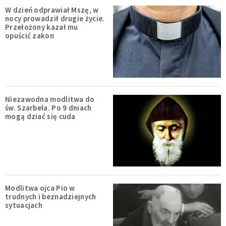
W dzień odprawiał Mszę, w
nocy prowadził drugie życie.
Przełożony kazał mu
opuścić zakon
Niezawodna modlitwa do
św. Szarbela. Po 9 dniach
mogą dziać się cuda
Modlitwa ojca Pio w
trudnych i beznadziejnych
sytuacjach