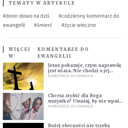
TEMATY W ARTYKULE
#deon słowo na dziś
#codzienny komentarz do
ewangelii
#śmierć
#życie wieczne
WIĘCEJ
KOMENTARZE DO
W:
EWANGELII
Jezus pokazuje, czym naprawdę
jest wiara. Nie chodzi o jej
wielkość
KOMENTARZE DO EWANGELII
Chcesz zrobić dla Boga
wszystko? Uważaj, by nie wpaść
w groźną pułapkę
KOMENTARZE DO EWANGELII
Bożej obecności nie trzeba