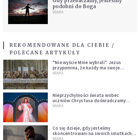
Gdy przebaczamy, jesteśmy
podobni do Boga
WIARA
REKOMENDOWANE DLA CIEBIE /
POLECANE ARTYKUŁY
"Nie wyście Mnie wybrali". Jezus
przypomina, że każdy ma swoje
miejsce i swoją misję
WIARA
Nieprzychylności świata wobec
uczniów Chrystusa doświadczamy
wszyscy, również dzisiaj
WIARA
Co się dzieje, gdy jesteśmy
skoncentrowani na swoich smutkach?
Mówi o tym św. Jan
WIARA