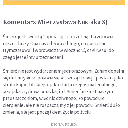
Komentarz Mieczysława Łusiaka SJ
Śmierć jest swoistą "operacją" potrzebną dla zdrowia
naszej duszy. Ona nas odrywa od tego, co doczesne
(tymczasowe) i wprowadza w wieczność, czyli w to, do
czego jesteśmy przeznaczeni.
Śmierć nie jest wydarzeniem jednorazowym. Zanim dopełni
się definitywnie, pojawia się w "szczątkowej" postaci - jako
strata kogoś bliskiego, jako starta czegoś materialnego,
jako jakaś życiowa porażka, itd. Śmierć nie jest naszym
przeznaczeniem, więc nic dziwnego, że powoduje
cierpienie, ale nie rozpaczajmy z jej powodu. Śmierć dużo
zmienia, ale jest początkiem Życia po życiu.
DEON.PL POLECA