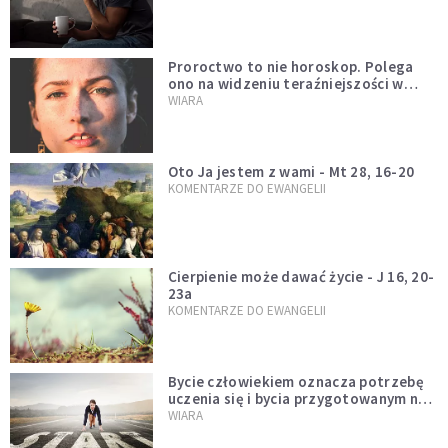
Proroctwo to nie horoskop. Polega
ono na widzeniu teraźniejszości w
świetle przeszłości Jezusa
WIARA
Oto Ja jestem z wami - Mt 28, 16-20
KOMENTARZE DO EWANGELII
Cierpienie może dawać życie - J 16, 20-
23a
KOMENTARZE DO EWANGELII
Bycie człowiekiem oznacza potrzebę
uczenia się i bycia przygotowanym na
nowość każdej sytuacji
WIARA