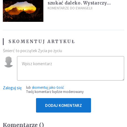
szukać daleko. Wystarczy
nauczyć się słuchać
KOMENTARZE DO EWANGELII
SKOMENTUJ ARTYKUŁ
Śmierć to początek Życia po życiu
Zaloguj się
lub
skomentuj jako Gość
Twój komentarz będzie moderowany
DODAJ KOMENTARZ
Komentarze (
)