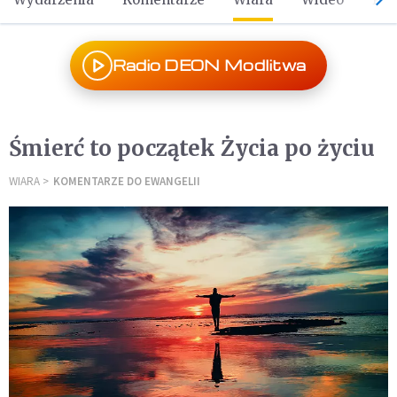
Radio DEON Modlitwa
Śmierć to początek Życia po życiu
WIARA
KOMENTARZE DO EWANGELII