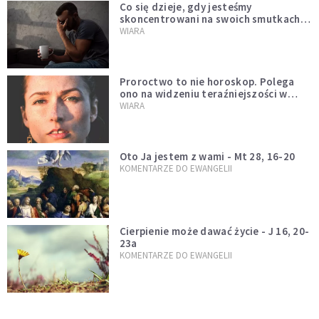
Co się dzieje, gdy jesteśmy
skoncentrowani na swoich smutkach?
Mówi o tym św. Jan
WIARA
Proroctwo to nie horoskop. Polega
ono na widzeniu teraźniejszości w
świetle przeszłości Jezusa
WIARA
Oto Ja jestem z wami - Mt 28, 16-20
KOMENTARZE DO EWANGELII
Cierpienie może dawać życie - J 16, 20-
23a
KOMENTARZE DO EWANGELII
Bycie człowiekiem oznacza potrzebę
uczenia się i bycia przygotowanym na