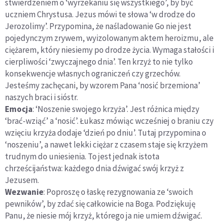
stwierdzeniem o ‘wyrzekaniu się wszystkiego’, by być
uczniem Chrystusa. Jezus mówi te słowa ‘w drodze do
Jerozolimy’. Przypomina, że naśladowanie Go nie jest
pojedynczym zrywem, wyizolowanym aktem heroizmu, ale
ciężarem, który niesiemy po drodze życia. Wymaga stałości i
cierpliwości ‘zwyczajnego dnia’. Ten krzyż to nie tylko
konsekwencje własnych ograniczeń czy grzechów.
Jesteśmy zachęcani, by wzorem Pana ‘nosić brzemiona’
naszych braci i sióstr.
Emocja
: ‘Noszenie swojego krzyża’. Jest różnica między
‘brać-wziąć’ a ‘nosić’. Łukasz mówiąc wcześniej o braniu czy
wzięciu krzyża dodaje ‘dzień po dniu’. Tutaj przypomina o
‘noszeniu’, a nawet lekki ciężar z czasem staje się krzyżem
trudnym do uniesienia. To jest jednak istota
chrześcijaństwa: każdego dnia dźwigać swój krzyż z
Jezusem.
Wezwanie
: Poproszę o łaskę rezygnowania ze ‘swoich
pewników’, by zdać się całkowicie na Boga. Podziękuję
Panu, że niesie mój krzyż, którego ja nie umiem dźwigać.