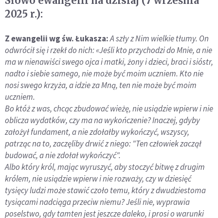
Słowo ewangelii na dzisiaj (7 września
2025 r.):
Z ewangelii wg św. Łukasza:
A szły z Nim wielkie tłumy. On
odwrócił się i rzekł do nich: «Jeśli kto przychodzi do Mnie, a nie
ma w nienawiści swego ojca i matki, żony i dzieci, braci i sióstr,
nadto i siebie samego, nie może być moim uczniem. Kto nie
nosi swego krzyża, a idzie za Mną, ten nie może być moim
uczniem.
Bo któż z was, chcąc zbudować wieżę, nie usiądzie wpierw i nie
oblicza wydatków, czy ma na wykończenie? Inaczej, gdyby
założył fundament, a nie zdołałby wykończyć, wszyscy,
patrząc na to, zaczęliby drwić z niego: "Ten człowiek zaczął
budować, a nie zdołał wykończyć".
Albo który król, mając wyruszyć, aby stoczyć bitwę z drugim
królem, nie usiądzie wpierw i nie rozważy, czy w dziesięć
tysięcy ludzi może stawić czoło temu, który z dwudziestoma
tysiącami nadciąga przeciw niemu? Jeśli nie, wyprawia
poselstwo, gdy tamten jest jeszcze daleko, i prosi o warunki