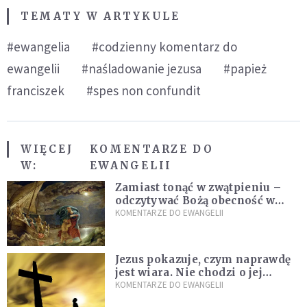
TEMATY W ARTYKULE
#ewangelia
#codzienny komentarz do
ewangelii
#naśladowanie jezusa
#papież
franciszek
#spes non confundit
WIĘCEJ
KOMENTARZE DO
W:
EWANGELII
Zamiast tonąć w zwątpieniu –
odczytywać Bożą obecność w
burzach codziennego życia
KOMENTARZE DO EWANGELII
Jezus pokazuje, czym naprawdę
jest wiara. Nie chodzi o jej
wielkość
KOMENTARZE DO EWANGELII