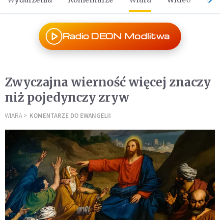
Radio DEON Modlitwa
Zwyczajna wierność więcej znaczy
niż pojedynczy zryw
WIARA
KOMENTARZE DO EWANGELII