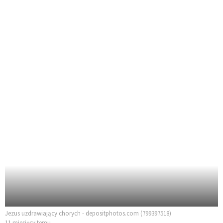
Jezus uzdrawiający chorych - depositphotos.com (799397518)
11 miesięcy temu