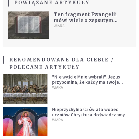
POWIĄZANE ARTYKUŁY
Ten fragment Ewangelii
mówi wiele o zepsutym
sumieniu, dwuznacznościach,
WIARA
intrygach i nadwrażliwości
na proroków
REKOMENDOWANE DLA CIEBIE /
POLECANE ARTYKUŁY
"Nie wyście Mnie wybrali". Jezus
przypomina, że każdy ma swoje
miejsce i swoją misję
WIARA
Nieprzychylności świata wobec
uczniów Chrystusa doświadczamy
wszyscy, również dzisiaj
WIARA