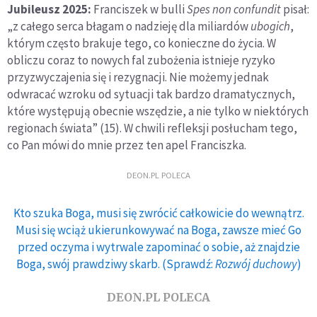
Jubileusz 2025:
Franciszek w bulli
Spes non confundit
pisał:
„z całego serca błagam o nadzieję dla miliardów
ubogich
,
którym często brakuje tego, co konieczne do życia. W
obliczu coraz to nowych fal zubożenia istnieje ryzyko
przyzwyczajenia się i rezygnacji. Nie możemy jednak
odwracać wzroku od sytuacji tak bardzo dramatycznych,
które występują obecnie wszędzie, a nie tylko w niektórych
regionach świata” (15). W chwili refleksji posłucham tego,
co Pan mówi do mnie przez ten apel Franciszka.
DEON.PL POLECA
Kto szuka Boga, musi się zwrócić całkowicie do wewnątrz.
Musi się wciąż ukierunkowywać na Boga, zawsze mieć Go
przed oczyma i wytrwale zapominać o sobie, aż znajdzie
Boga, swój prawdziwy skarb. (Sprawdź:
Rozwój duchowy
)
DEON.PL POLECA