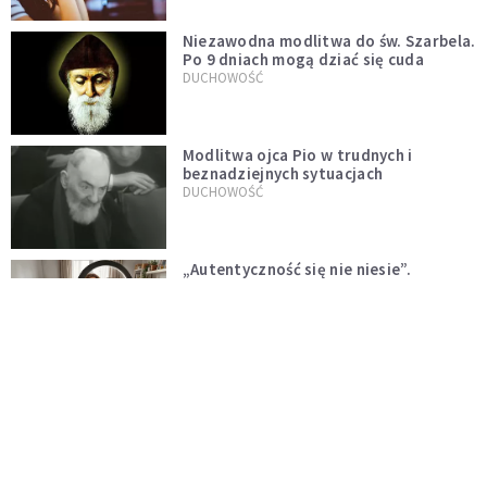
Niezawodna modlitwa do św. Szarbela.
Po 9 dniach mogą dziać się cuda
DUCHOWOŚĆ
Modlitwa ojca Pio w trudnych i
beznadziejnych sytuacjach
DUCHOWOŚĆ
„Autentyczność się nie niesie”.
Katoliczki o presji i sile social mediów
WIARA
Telegram do św. Józefa. Modlitwa z
prośbą o szybki ratunek
DUCHOWOŚĆ