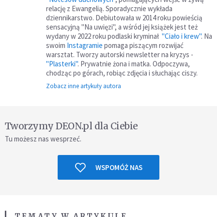
relację z Ewangelią. Sporadycznie wykłada
dziennikarstwo. Debiutowała w 2014 roku powieścią
sensacyjną "Na uwięzi", a wśród jej książek jest też
wydany w 2022 roku podlaski kryminał
"Ciało i krew"
. Na
swoim
Instagramie
pomaga piszącym rozwijać
warsztat. Tworzy autorski newsletter na kryzys -
"Plasterki"
. Prywatnie żona i matka. Odpoczywa,
chodząc po górach, robiąc zdjęcia i słuchając ciszy.
Zobacz inne artykuły autora
Tworzymy DEON.pl dla Ciebie
Tu możesz nas wesprzeć.
WSPOMÓŻ NAS
TEMATY W ARTYKULE