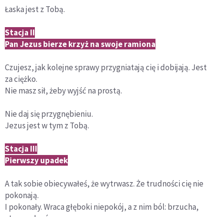
Łaska jest z Tobą.
Stacja II
Pan Jezus bierze krzyż na swoje ramiona
Czujesz, jak kolejne sprawy przygniatają cię i dobijają. Jest
za ciężko.
Nie masz sił, żeby wyjść na prostą.
Nie daj się przygnębieniu.
Jezus jest w tym z Tobą.
Stacja III
Pierwszy upadek
A tak sobie obiecywałeś, że wytrwasz. Że trudności cię nie
pokonają.
I pokonały. Wraca głęboki niepokój, a z nim ból: brzucha,