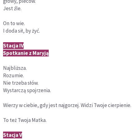
głowy, pleców.
Jest źle.
On to wie.
I doda sił, by żyć.
Stacja IV
Spotkanie z Maryją
Najbliższa.
Rozumie.
Nie trzeba słów.
Wystarczą spojrzenia.
Wierzy w ciebie, gdy jest najgorzej. Widzi Twoje cierpienie.
To też Twoja Matka.
Stacja V