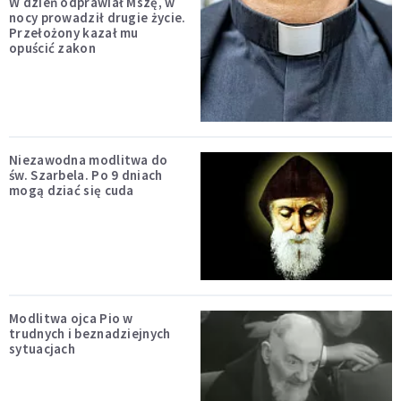
W dzień odprawiał Mszę, w
nocy prowadził drugie życie.
Przełożony kazał mu
opuścić zakon
Niezawodna modlitwa do
św. Szarbela. Po 9 dniach
mogą dziać się cuda
Modlitwa ojca Pio w
trudnych i beznadziejnych
sytuacjach