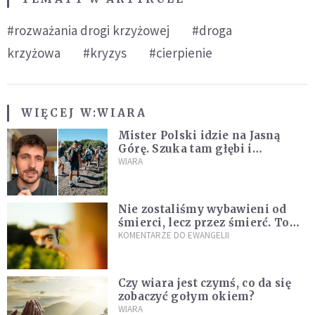
#rozważania drogi krzyżowej
#droga
krzyżowa
#kryzys
#cierpienie
WIĘCEJ W:
WIARA
Mister Polski idzie na Jasną
Górę. Szuka tam głębi i
spotkania
WIARA
Nie zostaliśmy wybawieni od
śmierci, lecz przez śmierć. To
jedna z największych tajemnic
KOMENTARZE DO EWANGELII
chrześcijaństwa
Czy wiara jest czymś, co da się
zobaczyć gołym okiem?
WIARA