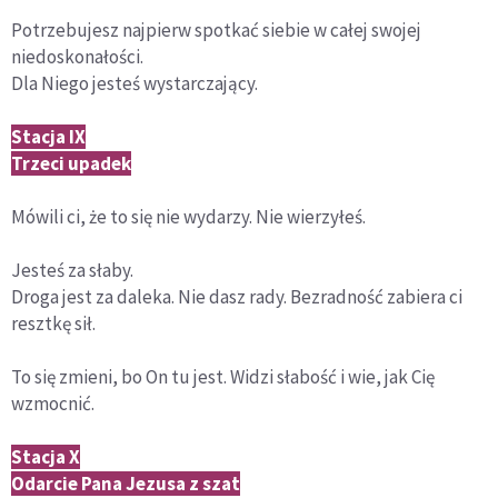
Potrzebujesz najpierw spotkać siebie w całej swojej
niedoskonałości.
Dla Niego jesteś wystarczający.
Stacja IX
Trzeci upadek
Mówili ci, że to się nie wydarzy. Nie wierzyłeś.
Jesteś za słaby.
Droga jest za daleka. Nie dasz rady. Bezradność zabiera ci
resztkę sił.
To się zmieni, bo On tu jest. Widzi słabość i wie, jak Cię
wzmocnić.
Stacja X
Odarcie Pana Jezusa z szat