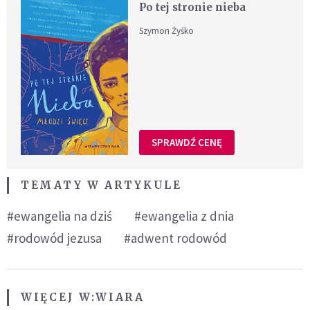
Po tej stronie nieba
Szymon Żyśko
SPRAWDŹ CENĘ
TEMATY W ARTYKULE
#ewangelia na dziś
#ewangelia z dnia
#rodowód jezusa
#adwent rodowód
WIĘCEJ W:
WIARA