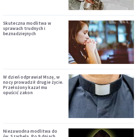
Skuteczna modlitwa w
sprawach trudnych i
beznadziejnych
W dzień odprawiał Mszę, w
nocy prowadził drugie życie.
Przełożony kazał mu
opuścić zakon
Niezawodna modlitwa do
św. Szarbela. Po 9 dniach