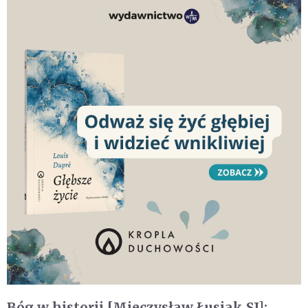
Bóg w historii [Mieczysław Łusiak SJ]: