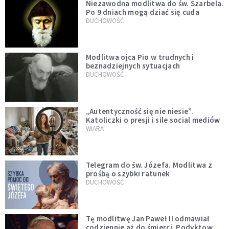
Niezawodna modlitwa do św. Szarbela.
Po 9 dniach mogą dziać się cuda
DUCHOWOŚĆ
Modlitwa ojca Pio w trudnych i
beznadziejnych sytuacjach
DUCHOWOŚĆ
„Autentyczność się nie niesie”.
Katoliczki o presji i sile social mediów
WIARA
Telegram do św. Józefa. Modlitwa z
prośbą o szybki ratunek
DUCHOWOŚĆ
Tę modlitwę Jan Paweł II odmawiał
codziennie aż do śmierci. Podyktował