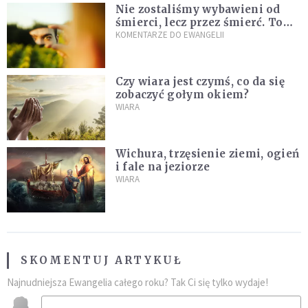
Nie zostaliśmy wybawieni od
śmierci, lecz przez śmierć. To
jedna z największych tajemnic
KOMENTARZE DO EWANGELII
chrześcijaństwa
Czy wiara jest czymś, co da się
zobaczyć gołym okiem?
WIARA
Wichura, trzęsienie ziemi, ogień
i fale na jeziorze
WIARA
SKOMENTUJ ARTYKUŁ
Najnudniejsza Ewangelia całego roku? Tak Ci się tylko wydaje!