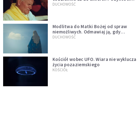
mu ją ojciec
DUCHOWOŚĆ
Modlitwa do Matki Bożej od spraw
niemożliwych. Odmawiaj ją, gdy
wszystko idzie źle
DUCHOWOŚĆ
Kościół wobec UFO. Wiara nie wyklucza
życia pozaziemskiego
KOŚCIÓŁ