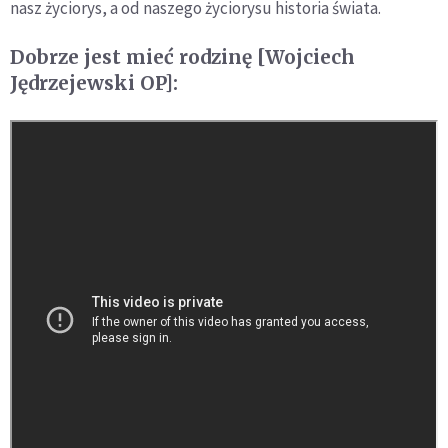
nasz życiorys, a od naszego życiorysu historia świata.
Dobrze jest mieć rodzinę [Wojciech
Jędrzejewski OP]: