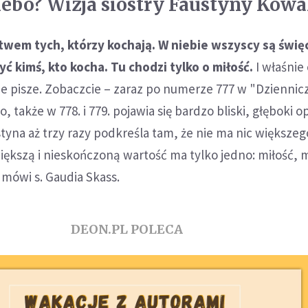
iebo? Wizja siostry Faustyny Kowa
stwem tych, którzy kochają. W niebie wszyscy są święc
ć kimś, kto kocha. Tu chodzi tylko o miłość.
I właśnie
e pisze. Zobaczcie – zaraz po numerze 777 w "Dziennic
, także w 778. i 779. pojawia się bardzo bliski, głęboki op
styna aż trzy razy podkreśla tam, że nie ma nic większeg
ększą i nieskończoną wartość ma tylko jedno: miłość, mi
 mówi s. Gaudia Skass.
DEON.PL POLECA