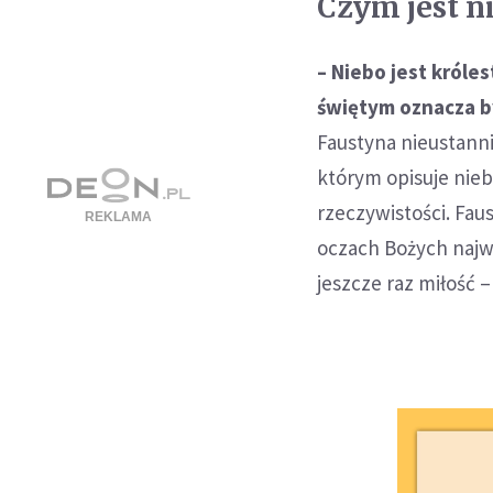
Czym jest n
– Niebo jest króle
świętym oznacza by
Faustyna nieustanni
którym opisuje niebo
rzeczywistości. Fau
oczach Bożych najwi
jeszcze raz miłość –