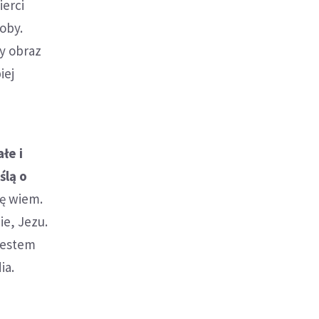
ierci
oby.
ły obraz
iej
łe i
ślą o
ę wiem.
ie, Jezu.
jestem
ia.