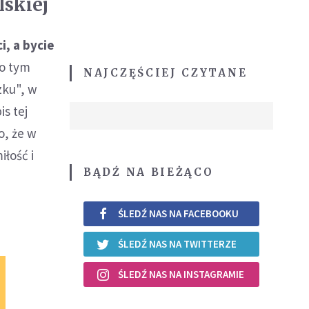
lskiej
i, a bycie
 o tym
NAJCZĘŚCIEJ CZYTANE
zku", w
is tej
o, że w
łość i
BĄDŹ NA BIEŻĄCO
ŚLEDŹ NAS NA FACEBOOKU
ŚLEDŹ NAS NA TWITTERZE
ŚLEDŹ NAS NA INSTAGRAMIE