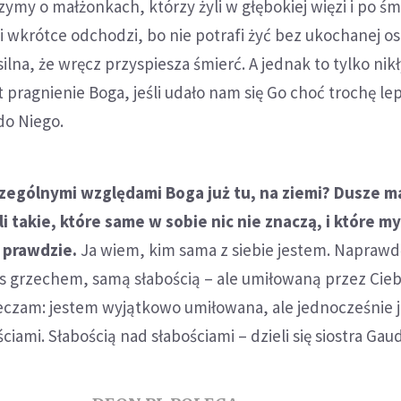
zymy o małżonkach, którzy żyli w głębokiej więzi i po śm
i wkrótce odchodzi, bo nie potrafi żyć bez ukochanej os
ilna, że wręcz przyspiesza śmierć. A jednak to tylko nik
st pragnienie Boga, jeśli udało nam się Go choć trochę lep
 do Niego.
zczególnymi względami Boga już tu, na ziemi? Dusze ma
i takie, które same w sobie nic nie znaczą, i które my
 prawdzie.
Ja wiem, kim sama z siebie jestem. Naprawd
s grzechem, samą słabością – ale umiłowaną przez Cieb
rzeczam: jestem wyjątkowo umiłowana, ale jednocześnie 
ciami. Słabością nad słabościami – dzieli się siostra Gaud