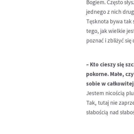
Bogiem. Często słys
jednego z nich drug
Tęsknota bywa tak s
tego, jak wielkie je
poznać i zbliżyć się
– Kto cieszy się s
pokorne. Małe, czyl
sobie w całkowitej
Jestem nicością plu
Tak, tutaj nie zap
słabością nad słaboś