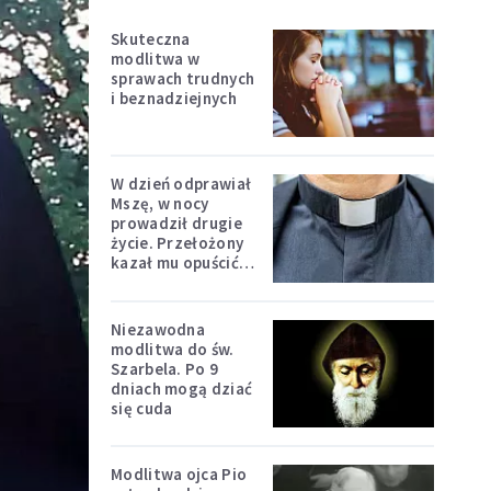
Skuteczna
modlitwa w
sprawach trudnych
i beznadziejnych
W dzień odprawiał
Mszę, w nocy
prowadził drugie
życie. Przełożony
kazał mu opuścić
zakon
Niezawodna
modlitwa do św.
Szarbela. Po 9
dniach mogą dziać
się cuda
Modlitwa ojca Pio