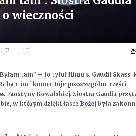
łam tam". Siostra Gaudia
 o wieczności
 Byłam tam" – to tytuł filmu s. Gaudii Skass, 
 Rahamim" komentuje poszczególne części
w. Faustyny Kowalskiej. Siostra Gaudia przyt
bie, w którym dzięki łasce Bożej była zakonn