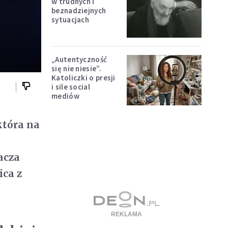
w trudnych i
beznadziejnych
sytuacjach
„Autentyczność
się nie niesie”.
Katoliczki o presji
i sile social
mediów
która na
acza
ica z