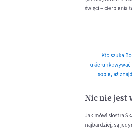
święci – cierpienia 
Kto szuka Bo
ukierunkowywać n
sobie, aż znaj
Nic nie jes
Jak mówi siostra Sk
najbardziej, są jed