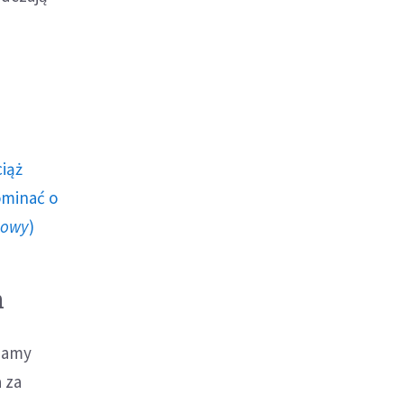
ciąż
ominać o
howy
)
m
chamy
 za