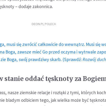
tęsknoty – dodaje zakonnica.
DEON.PL POLECA
ga, musi się zwrócić całkowicie do wewnątrz. Musi się w
a Boga, zawsze mieć Go przed oczyma i wytrwale zap
dzie Boga, swój prawdziwy skarb. (Sprawdź:
Rozwój duc
t w stanie oddać tęsknoty za Bogie
ass, nasze ziemskie relacje i rozłąki z tymi, których ko
ynie bladym odbiciem tego, jak wielka może być tęsknota