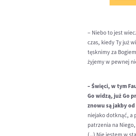
– Niebo to jest wie
czas, kiedy Ty już w
tęsknimy za Bogiem
żyjemy w pewnej ni
– Święci, w tym Fa
Go widzą, już Go p
znowu są jakby od 
niejako dotknąć, a
patrzenia na Niego, 
(...) Nie jestem w s