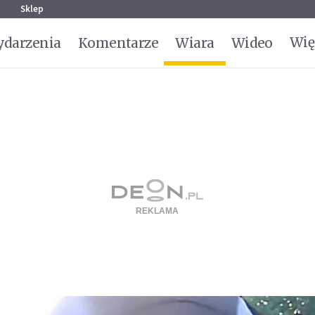
g
Sklep
Wię
darzenia
Komentarze
Wiara
Wideo