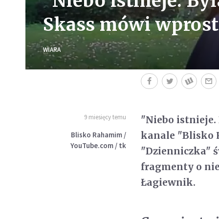
"Niebo istnieje. By
Skass mówi wprost
WIARA
9 miesięcy temu
"Niebo istnieje.
kanale "Blisko
Blisko Rahamim /
YouTube.com / tk
"Dzienniczka" ś
fragmenty o nie
Łagiewnik.