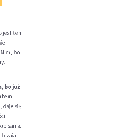
 jest ten
nie
 Nim, bo
y.
, bo już
potem
, daje się
ci
 opisania.
adczają