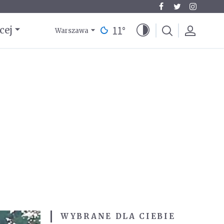
11
°
cej
Warszawa
WYBRANE DLA CIEBIE