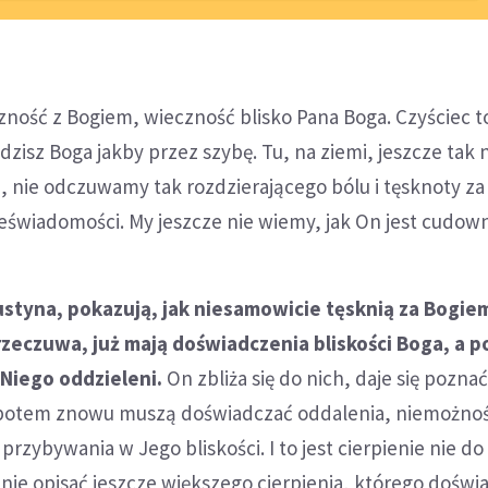
czność z Bogiem, wieczność blisko Pana Boga. Czyściec to
idzisz Boga jakby przez szybę. Tu, na ziemi, jeszcze tak 
, nie odczuwamy tak rozdzierającego bólu i tęsknoty za
eświadomości. My jeszcze nie wiemy, jak On jest cudown
ustyna, pokazują, jak niesamowicie tęsknią za Bogiem
rzeczuwa, już mają doświadczenia bliskości Boga, a 
Niego oddzieleni.
On zbliża się do nich, daje się poznać
 potem znowu muszą doświadczać oddalenia, niemożnoś
przybywania w Jego bliskości. I to jest cierpienie nie do
tanie opisać jeszcze większego cierpienia, którego doświ