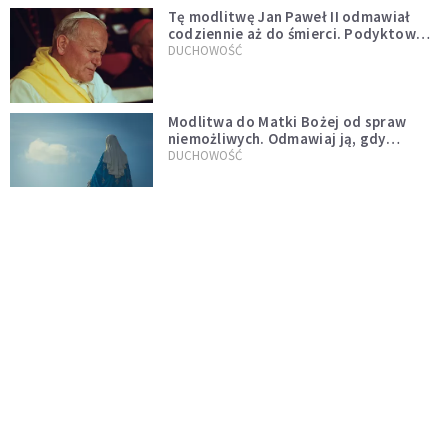
Tę modlitwę Jan Paweł II odmawiał
codziennie aż do śmierci. Podyktował
mu ją ojciec
DUCHOWOŚĆ
Modlitwa do Matki Bożej od spraw
niemożliwych. Odmawiaj ją, gdy
wszystko idzie źle
DUCHOWOŚĆ
Kościół wobec UFO. Wiara nie wyklucza
życia pozaziemskiego
KOŚCIÓŁ