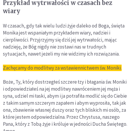
Przykład wytrwałości w czasach bez
wiary
W czasach, gdy tak wielu ludzi żyje daleko od Boga, święta
Monika jest wspaniałym przykładem wiary, nadziei i
cierpliwości. Przyjrzyjmy się dziś jej wytrwałości, mając
nadzieję, że Bóg nigdy nie zostawi nas w trudnych
sytuacjach, nawet jeżeli my nie widzimy ich rozwiązania.
Zachęcamy do modlitwy za wstawiennictwem św. Moniki.
Boże, Ty, który dostrzegłeś szczere łzy i błagania św. Moniki
i odpowiedziałeś na jej modlitwy nawróceniem jej męża i
syna, udziel mi łaski, abym i ja potrafiła modlić się do Ciebie
z takim samym szczerym zapałem i abym wyprosiła, tak jak
ona, zbawienie własnej duszy oraz tych bliskich mi osób, za
które jestem odpowiedzialna. Przez Chrystusa, naszego
Pana, który z Tobą żyje i króluje w jedności Ducha Świętego.
Amen.