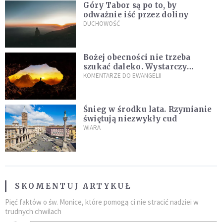
Góry Tabor są po to, by
odważnie iść przez doliny
DUCHOWOŚĆ
Bożej obecności nie trzeba
szukać daleko. Wystarczy
nauczyć się słuchać
KOMENTARZE DO EWANGELII
Śnieg w środku lata. Rzymianie
świętują niezwykły cud
WIARA
SKOMENTUJ ARTYKUŁ
Pięć faktów o św. Monice, które pomogą ci nie stracić nadziei w
trudnych chwilach