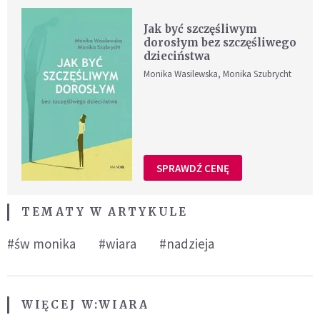
Jak być szczęśliwym
dorosłym bez szczęśliwego
dzieciństwa
Monika Wasilewska, Monika Szubrycht
SPRAWDŹ CENĘ
TEMATY W ARTYKULE
#św monika
#wiara
#nadzieja
WIĘCEJ W:
WIARA