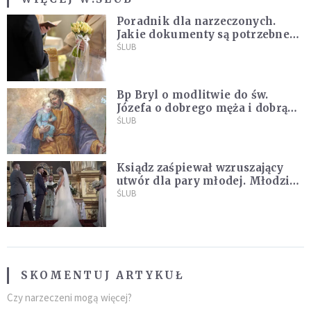
Poradnik dla narzeczonych.
Jakie dokumenty są potrzebne
do ślubu konkordatowego?
ŚLUB
Bp Bryl o modlitwie do św.
Józefa o dobrego męża i dobrą
żonę: Nie bójmy się wołać do
ŚLUB
Boga tak, jak potrafimy
Ksiądz zaśpiewał wzruszający
utwór dla pary młodej. Młodzi
nie kryli wzruszenia [MUZYKA]
ŚLUB
SKOMENTUJ ARTYKUŁ
Czy narzeczeni mogą więcej?