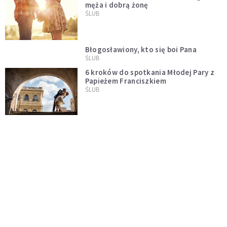
męża i dobrą żonę
ŚLUB
Błogosławiony, kto się boi Pana
ŚLUB
6 kroków do spotkania Młodej Pary z
Papieżem Franciszkiem
ŚLUB
Nowenna o dobrego męża, o dobrą
żonę
ŚLUB