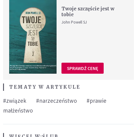
Twoje szczęście jest w
tobie
John Powell SJ
SPRAWDŹ CENĘ
TEMATY W ARTYKULE
#związek
#narzeczeństwo
#prawie
małżeństwo
WIĘCEJ W:
ŚLUB