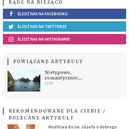
BĄDŹ NA BIEŻĄCO
ŚLEDŹ NAS NA FACEBOOKU
ŚLEDŹ NAS NA TWITTERZE
ŚLEDŹ NAS NA INSTAGRAMIE
POWIĄZANE ARTYKUŁY
Nietypowo,
romantycznie,
wietnamsko!
ŚLUB
REKOMENDOWANE DLA CIEBIE /
POLECANE ARTYKUŁY
Modlitwa do św. Józefa o dobrego