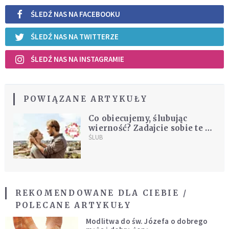
ŚLEDŹ NAS NA FACEBOOKU
ŚLEDŹ NAS NA TWITTERZE
ŚLEDŹ NAS NA INSTAGRAMIE
POWIĄZANE ARTYKUŁY
Co obiecujemy, ślubując
wierność? Zadajcie sobie te 3
pytania
ŚLUB
REKOMENDOWANE DLA CIEBIE /
POLECANE ARTYKUŁY
Modlitwa do św. Józefa o dobrego