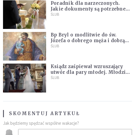
Poradnik dla narzeczonych.
Jakie dokumenty są potrzebne
do ślubu konkordatowego?
ŚLUB
Bp Bryl o modlitwie do św.
Józefa o dobrego męża i dobrą
żonę: Nie bójmy się wołać do
ŚLUB
Boga tak, jak potrafimy
Ksiądz zaśpiewał wzruszający
utwór dla pary młodej. Młodzi
nie kryli wzruszenia [MUZYKA]
ŚLUB
SKOMENTUJ ARTYKUŁ
Jak będziemy spędzać wspólne wakacje?