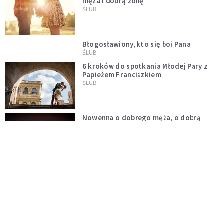
męża i dobrą żonę
ŚLUB
Błogosławiony, kto się boi Pana
ŚLUB
6 kroków do spotkania Młodej Pary z
Papieżem Franciszkiem
ŚLUB
Nowenna o dobrego męża, o dobrą
żonę
ŚLUB