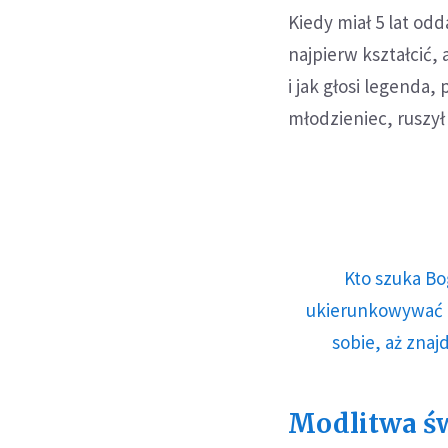
Kiedy miał 5 lat od
najpierw kształcić,
i jak głosi legenda
młodzieniec, ruszył
Kto szuka Bo
ukierunkowywać n
sobie, aż znaj
Modlitwa św