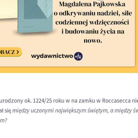
 że urodzony ok. 1224/25 roku w na zamku w Roccasecca n
ał się
między uczonymi największym świętym, a między ś
ym?