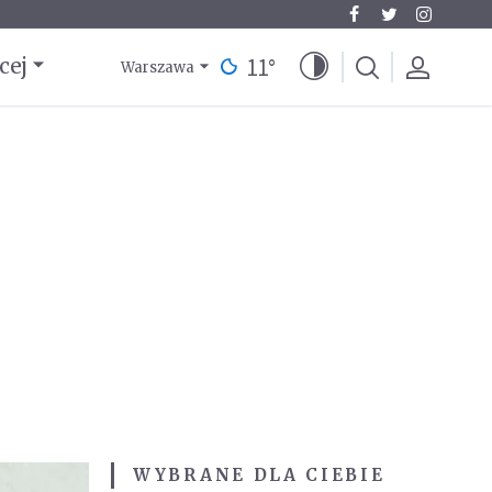
11
°
cej
Warszawa
WYBRANE DLA CIEBIE