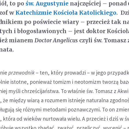
ół, to po
św. Augustynie
najczęściej – ponad 
ozof w
Katechizmie Kościoła Katolickiego
. Dz
nikiem po poświecie wiary – przecież tak n
tych i błogosławionych – jest doktor Kościoł
nież mianem
Doctor Angelicus
czyli św. Tomasz 
nata.
enie
przewodnik
– ten, który prowadzi – w jego przypadk
lnie istotne, ponieważ tomizm i neotomizm tworzą baz
iej myśli chrześcijaństwa. To właśnie św. Tomasz z Akw
, że między wiarą a rozumem istnieje naturalna zgodno
osługują się różnymi metodami poznawczymi. To on zmierz
, która od wieków nurtowała wielu. A przecież i dziś w ś
róbuje wszystko zbadać, zważyć, przeliczyć, wycenić – 