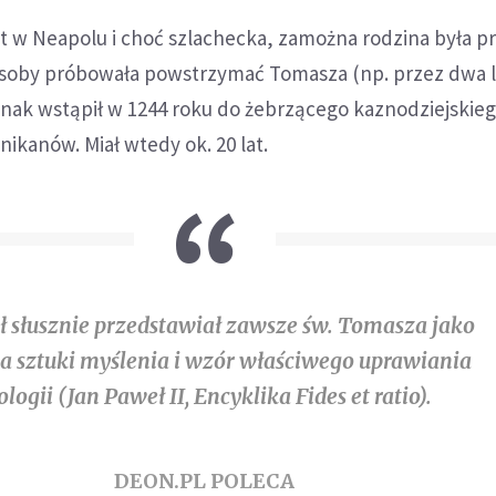
et w Neapolu i choć szlachecka, zamożna rodzina była p
soby próbowała powstrzymać Tomasza (np. przez dwa la
ednak wstąpił w 1244 roku do żebrzącego kaznodziejskie
kanów. Miał wtedy ok. 20 lat.
ł słusznie przedstawiał zawsze św. Tomasza jako
a sztuki myślenia i wzór właściwego uprawiania
ologii (Jan Paweł II, Encyklika Fides et ratio).
DEON.PL POLECA