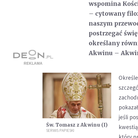
wspomina Kości
– cytowany fil
naszym przewod
postrzegać świę
określany rów
Akwinu – Akwi
Określ
szczegó
zachodn
pokazał
jeśli p
Św. Tomasz z Akwinu (I)
kwestią
SERWIS PAPIESKI
który p