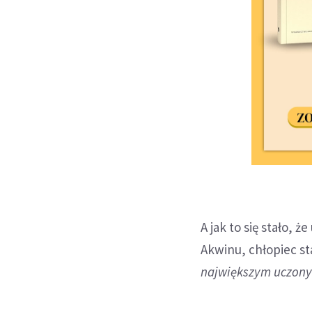
A jak to się stało,
Akwinu, chłopiec st
największym uczon