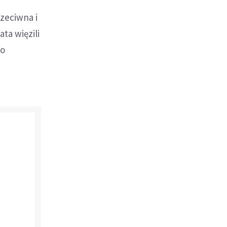
rzeciwna i
ta więzili
go