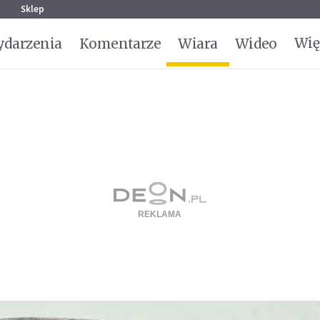
g
Sklep
Wię
darzenia
Komentarze
Wiara
Wideo