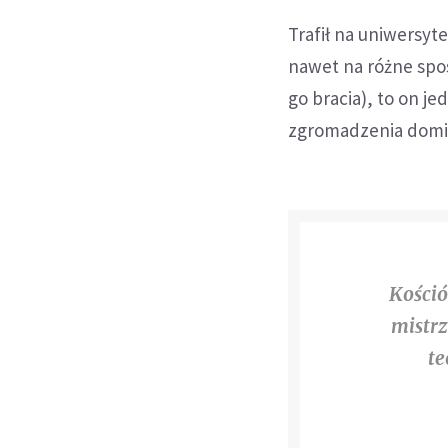
Trafił na uniwersyt
nawet na różne spo
go bracia), to on j
zgromadzenia domini
Kośció
mistrz
te