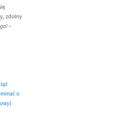
się
y, zdolny
ga! –
ciąż
ominać o
howy
)