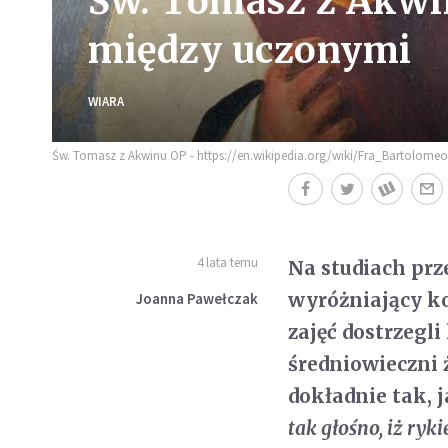
Św. Tomasz z Akwi
między uczonym
WIARA
Św. Tomasz z Akwinu OP - https://en.wikipedia.org/wiki/Fra_Bartolom
4 lata temu
Na studiach prz
wyróżniający kol
Joanna Pawełczak
zajęć dostrzegli
średniowieczni 
dokładnie tak, 
tak głośno, iż ryk