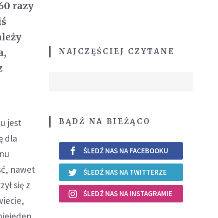
60 razy
iś
ależy
NAJCZĘŚCIEJ CZYTANE
a,
z
BĄDŹ NA BIEŻĄCO
u jest
ę dla
ŚLEDŹ NAS NA FACEBOOKU
inu
ść, nawet
ŚLEDŹ NAS NA TWITTERZE
ył się z
ŚLEDŹ NAS NA INSTAGRAMIE
wiecie,
niejeden