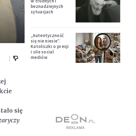
w trudnych i
beznadziejnych
sytuacjach
„Autentyczność
się nie niesie”.
Katoliczki o presji
i sile social
mediów
zej
kcie
stało się
zaryczy