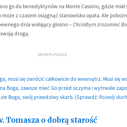
dano go do benedyktynów na Monte Cassino, gdzie miał 
 a może z czasem osiągnąć stanowisko opata. Ale pobożn
, pewnego dnia wołający głośno –
Chciałbym zrozumieć Bo
 swoją drogą.
DEON.PL POLECA
ga, musi się zwrócić całkowicie do wewnątrz. Musi się w
a Boga, zawsze mieć Go przed oczyma i wytrwale zap
dzie Boga, swój prawdziwy skarb. (Sprawdź:
Rozwój duc
. Tomasza o dobrą starość