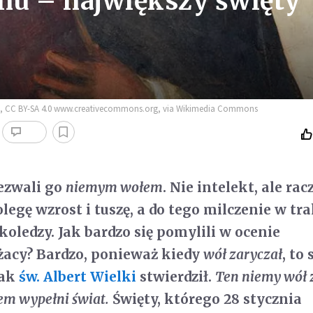
nu – największy święty
i
eo, CC BY-SA 4.0 www.creativecommons.org, via Wikimedia Commons
ezwali go
niemym wołem
. Nie intelekt, ale rac
egę wzrost i tuszę, a do tego milczenie w tra
 koledzy. Jak bardzo się pomylili w ocenie
żacy? Bardzo, ponieważ kiedy
wół zaryczał
, to 
jak
św. Albert Wielki
stwierdził.
Ten niemy wół 
iem wypełni świat.
Święty, którego 28 stycznia