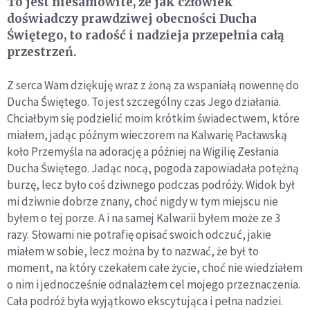
To jest niesamowite, że jak człowiek
doświadczy prawdziwej obecności Ducha
Świętego, to radość i nadzieja przepełnia całą
przestrzeń.
Z serca Wam dziękuję wraz z żoną za wspaniałą nowennę do
Ducha Świętego. To jest szczególny czas Jego działania.
Chciałbym się podzielić moim krótkim świadectwem, które
miałem, jadąc późnym wieczorem na Kalwarię Pacławską
koło Przemyśla na adorację a później na Wigilię Zesłania
Ducha Świętego. Jadąc nocą, pogoda zapowiadała potężną
burzę, lecz było coś dziwnego podczas podróży. Widok był
mi dziwnie dobrze znany, choć nigdy w tym miejscu nie
byłem o tej porze. A i na samej Kalwarii byłem może ze 3
razy. Słowami nie potrafię opisać swoich odczuć, jakie
miałem w sobie, lecz można by to nazwać, że był to
moment, na który czekałem całe życie, choć nie wiedziałem
o nim i jednocześnie odnalazłem cel mojego przeznaczenia.
Cała podróż była wyjątkowo ekscytująca i pełna nadziei.