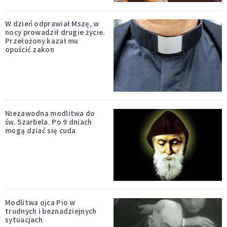
W dzień odprawiał Mszę, w
nocy prowadził drugie życie.
Przełożony kazał mu
opuścić zakon
Niezawodna modlitwa do
św. Szarbela. Po 9 dniach
mogą dziać się cuda
Modlitwa ojca Pio w
trudnych i beznadziejnych
sytuacjach