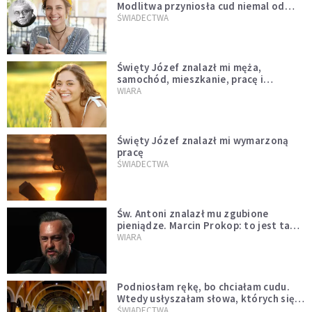
Modlitwa przyniosła cud niemal od
razu
ŚWIADECTWA
Święty Józef znalazł mi męża,
samochód, mieszkanie, pracę i
uratował z bardzo trudnej sytuacji
WIARA
Święty Józef znalazł mi wymarzoną
pracę
ŚWIADECTWA
Św. Antoni znalazł mu zgubione
pieniądze. Marcin Prokop: to jest ta
wielka tajemnica wiary
WIARA
Podniosłam rękę, bo chciałam cudu.
Wtedy usłyszałam słowa, których się
nie spodziewałam
ŚWIADECTWA