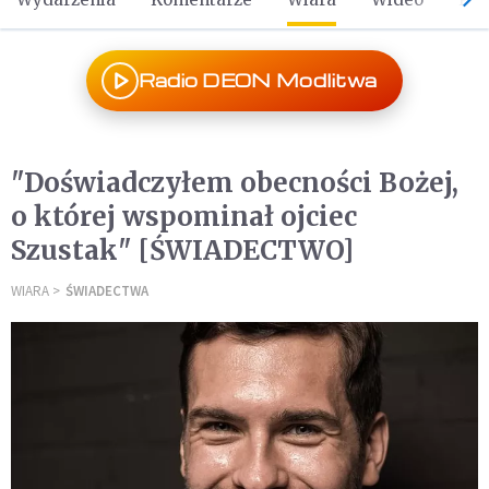
Radio DEON Modlitwa
"Doświadczyłem obecności Bożej,
o której wspominał ojciec
Szustak" [ŚWIADECTWO]
WIARA
ŚWIADECTWA