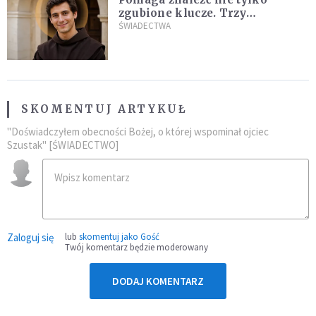
zgubione klucze. Trzy
niezwykłe świadectwa o
ŚWIADECTWA
wstawiennictwie świętego
Antoniego
SKOMENTUJ ARTYKUŁ
"Doświadczyłem obecności Bożej, o której wspominał ojciec
Szustak" [ŚWIADECTWO]
Zaloguj się
lub
skomentuj jako Gość
Twój komentarz będzie moderowany
DODAJ KOMENTARZ