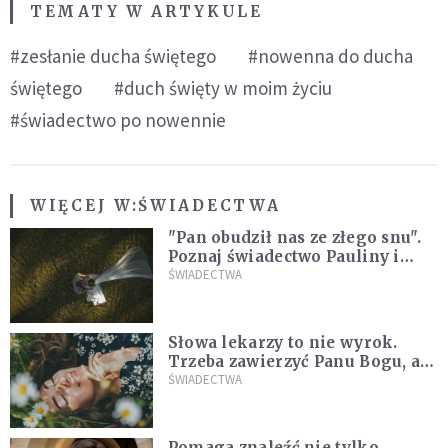
TEMATY W ARTYKULE
#zesłanie ducha świętego
#nowenna do ducha
świętego
#duch święty w moim życiu
#świadectwo po nowennie
WIĘCEJ W:
ŚWIADECTWA
"Pan obudził nas ze złego snu".
Poznaj świadectwo Pauliny i
Marcina, którzy są razem dzięki
ŚWIADECTWA
łasce Jezusa
Słowa lekarzy to nie wyrok.
Trzeba zawierzyć Panu Bogu, a
On wszystkim się zajmie
ŚWIADECTWA
[ŚWIADECTWO]
Pomaga znaleźć nie tylko