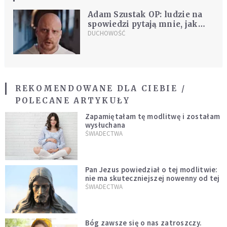
Adam Szustak OP: ludzie na
spowiedzi pytają mnie, jak
odkryć, kim są i co mają robić
DUCHOWOŚĆ
w życiu
REKOMENDOWANE DLA CIEBIE /
POLECANE ARTYKUŁY
Zapamiętałam tę modlitwę i zostałam
wysłuchana
ŚWIADECTWA
Pan Jezus powiedział o tej modlitwie:
nie ma skuteczniejszej nowenny od tej
ŚWIADECTWA
Bóg zawsze się o nas zatroszczy.