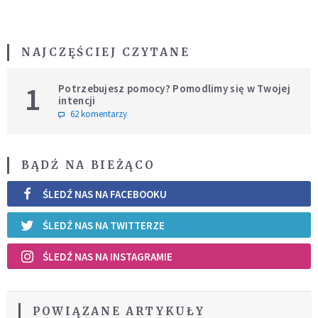
NAJCZĘŚCIEJ CZYTANE
1
Potrzebujesz pomocy? Pomodlimy się w Twojej
intencji
62 komentarzy
BĄDŹ NA BIEŻĄCO
ŚLEDŹ NAS NA FACEBOOKU
ŚLEDŹ NAS NA TWITTERZE
ŚLEDŹ NAS NA INSTAGRAMIE
POWIĄZANE ARTYKUŁY