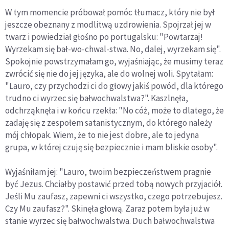
W tym momencie próbował pomóc tłumacz, który nie był
jeszcze obeznany z modlitwą uzdrowienia. Spojrzał jej w
twarz i powiedział głośno po portugalsku: "Powtarzaj!
Wyrzekam się bał-wo-chwal-stwa. No, dalej, wyrzekam się".
Spokojnie powstrzymałam go, wyjaśniając, że musimy teraz
zwrócić się nie do jej języka, ale do wolnej woli. Spytałam:
"Lauro, czy przychodzi ci do głowy jakiś powód, dla którego
trudno ci wyrzec się bałwochwalstwa?". Kaszlnęła,
odchrząknęła i w końcu rzekła: "No cóż, może to dlatego, że
zadaję się z zespołem satanistycznym, do którego należy
mój chłopak. Wiem, że to nie jest dobre, ale to jedyna
grupa, w której czuję się bezpiecznie i mam bliskie osoby".
Wyjaśniłam jej: "Lauro, twoim bezpieczeństwem pragnie
być Jezus. Chciałby postawić przed tobą nowych przyjaciół.
Jeśli Mu zaufasz, zapewni ci wszystko, czego potrzebujesz.
Czy Mu zaufasz?". Skinęła głową. Zaraz potem była już w
stanie wyrzec się bałwochwalstwa. Duch bałwochwalstwa