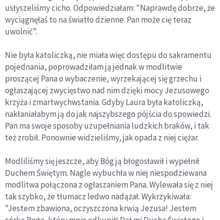
usłyszeliśmy cicho. Odpowiedziałam: "Naprawdę dobrze, że
wyciągnęłaś to na światło dzienne. Pan może cię teraz
uwolnić".
Nie była katoliczką, nie miała więc dostępu do sakramentu
pojednania, poprowadziłam ją jednak w modlitwie
proszącej Pana o wybaczenie, wyrzekającej się grzechu i
ogłaszającej zwycięstwo nad nim dzięki mocy Jezusowego
krzyża i zmartwychwstania. Gdyby Laura była katoliczką,
nakłaniałabym ją do jak najszybszego pójścia do spowiedzi.
Pan ma swoje sposoby uzupełniania ludzkich braków, i tak
też zrobił. Ponownie widzieliśmy, jak opada z niej ciężar.
Modliliśmy się jeszcze, aby Bóg ją błogosławił i wypełnił
Duchem Świętym. Nagle wybuchła w niej niespodziewana
modlitwa połączona z ogłaszaniem Pana. Wylewała się z niej
tak szybko, że tłumacz ledwo nadążał. Wykrzykiwała:
"Jestem zbawiona, oczyszczona krwią Jezusa! Jestem