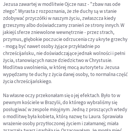
Jezusa zawartej w modlitwie Ojcze nasz - "zbaw nas ode
złego". Wyrasta z rozpoznania, że złe duchy są w stanie
zdobywać przyczółki w naszym życiu, zwłaszcza kiedy
grzeszymy albo doświadczamy zranień ze strony innych. W
jakiejś sferze zniewolone wewnętrznie - przez strach,
przymus, głębokie poczucie odrzucenia czy ukryte grzechy
- mogą być nawet osoby żyjące przykładnie po
chrześcijańsku, nie doświadczające jednak wolności i pełni
życia, stanowiących nasze dziedzictwo w Chrystusie.
Modlitwa uwolnienia, w której mocą autorytetu Jezusa
wypędzamy te duchy z życia danej osoby, to normalna część
życia chrześcijańskiego.
Na własne oczy przekonałam się o jej efektach. Było to w
pewnym kościele w Brazylii, do którego wybraliśmy się
posługiwać w zespole misyjnym. Jedną z proszących wtedy
o modlitwę była kobieta, którą nazwę tu Laura. Sprawiała
wrażenie osoby przytłoczonej życiem i załamanej; miała
zszarzałą twarz i garbiła się. Oszacowałam, że mogła mieć