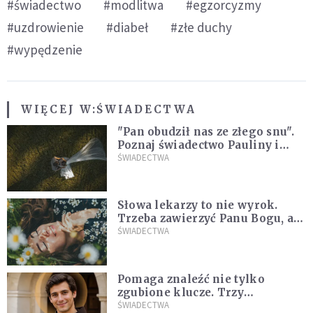
#świadectwo
#modlitwa
#egzorcyzmy
#uzdrowienie
#diabeł
#złe duchy
#wypędzenie
WIĘCEJ W:
ŚWIADECTWA
"Pan obudził nas ze złego snu".
Poznaj świadectwo Pauliny i
Marcina, którzy są razem dzięki
ŚWIADECTWA
łasce Jezusa
Słowa lekarzy to nie wyrok.
Trzeba zawierzyć Panu Bogu, a
On wszystkim się zajmie
ŚWIADECTWA
[ŚWIADECTWO]
Pomaga znaleźć nie tylko
zgubione klucze. Trzy
niezwykłe świadectwa o
ŚWIADECTWA