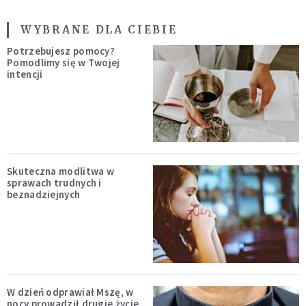
WYBRANE DLA CIEBIE
Potrzebujesz pomocy?
Pomodlimy się w Twojej
intencji
Skuteczna modlitwa w
sprawach trudnych i
beznadziejnych
W dzień odprawiał Mszę, w
nocy prowadził drugie życie.