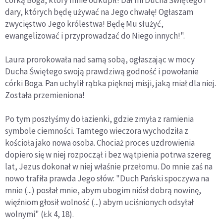
córką Boga, który mnie odkupił! Dał mi Ducha Świętego i
dary, których będę używać na Jego chwałę! Ogłaszam
zwycięstwo Jego królestwa! Będę Mu służyć,
ewangelizować i przyprowadzać do Niego innych!".
Laura prorokowała nad samą sobą, ogłaszając w mocy
Ducha Świętego swoją prawdziwą godność i powołanie
córki Boga. Pan uchylił rąbka pięknej misji, jaką miał dla niej.
Została przemieniona!
Po tym poszłyśmy do łazienki, gdzie zmyła z ramienia
symbole ciemności. Tamtego wieczora wychodziła z
kościoła jako nowa osoba. Chociaż proces uzdrowienia
dopiero się w niej rozpoczął i bez wątpienia potrwa szereg
lat, Jezus dokonał w niej właśnie przełomu. Do mnie zaś na
nowo trafiła prawda Jego słów: "Duch Pański spoczywa na
mnie (...) posłał mnie, abym ubogim niósł dobrą nowinę,
więźniom głosił wolność (...) abym uciśnionych odsyłał
wolnymi" (Łk 4, 18).