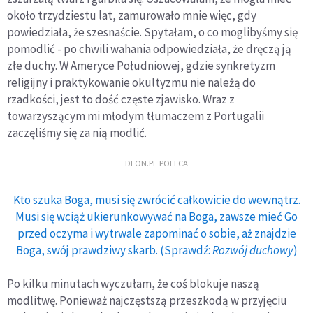
około trzydziestu lat, zamurowało mnie więc, gdy
powiedziała, że szesnaście. Spytałam, o co moglibyśmy się
pomodlić - po chwili wahania odpowiedziała, że dręczą ją
złe duchy. W Ameryce Południowej, gdzie synkretyzm
religijny i praktykowanie okultyzmu nie należą do
rzadkości, jest to dość częste zjawisko. Wraz z
towarzyszącym mi młodym tłumaczem z Portugalii
zaczęliśmy się za nią modlić.
DEON.PL POLECA
Kto szuka Boga, musi się zwrócić całkowicie do wewnątrz.
Musi się wciąż ukierunkowywać na Boga, zawsze mieć Go
przed oczyma i wytrwale zapominać o sobie, aż znajdzie
Boga, swój prawdziwy skarb. (Sprawdź:
Rozwój duchowy
)
Po kilku minutach wyczułam, że coś blokuje naszą
modlitwę. Ponieważ najczęstszą przeszkodą w przyjęciu