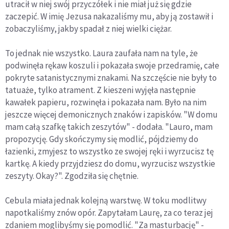
utracił w niej swój przyczółek i nie miał już się gdzie
zaczepić. W imię Jezusa nakazaliśmy mu, aby ją zostawił i
zobaczyliśmy, jakby spadał z niej wielki ciężar.
To jednak nie wszystko. Laura zaufała nam na tyle, że
podwinęła rękaw koszuli i pokazała swoje przedramię, całe
pokryte satanistycznymi znakami. Na szczęście nie były to
tatuaże, tylko atrament. Z kieszeni wyjęła następnie
kawałek papieru, rozwinęła i pokazała nam. Było na nim
jeszcze więcej demonicznych znaków i zapisków. "W domu
mam całą szafkę takich zeszytów" - dodała. "Lauro, mam
propozycję. Gdy skończymy się modlić, pójdziemy do
łazienki, zmyjesz to wszystko ze swojej ręki i wyrzucisz tę
kartkę. A kiedy przyjdziesz do domu, wyrzucisz wszystkie
zeszyty. Okay?". Zgodziła się chętnie.
Cebula miała jednak kolejną warstwę. W toku modlitwy
napotkaliśmy znów opór. Zapytałam Laurę, za co teraz jej
zdaniem moglibyśmy się pomodlić. "Za masturbację" -