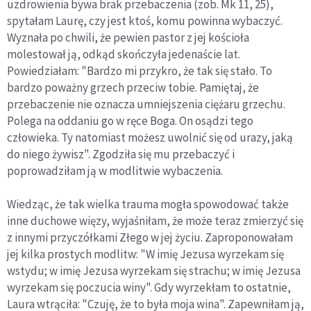
uzdrowienia bywa brak przebaczenia (zob. Mk 11, 25),
spytałam Laurę, czy jest ktoś, komu powinna wybaczyć.
Wyznała po chwili, że pewien pastor z jej kościoła
molestował ją, odkąd skończyła jedenaście lat.
Powiedziałam: "Bardzo mi przykro, że tak się stało. To
bardzo poważny grzech przeciw tobie. Pamiętaj, że
przebaczenie nie oznacza umniejszenia ciężaru grzechu.
Polega na oddaniu go w ręce Boga. On osądzi tego
człowieka. Ty natomiast możesz uwolnić się od urazy, jaką
do niego żywisz". Zgodziła się mu przebaczyć i
poprowadziłam ją w modlitwie wybaczenia.
Wiedząc, że tak wielka trauma mogła spowodować także
inne duchowe więzy, wyjaśniłam, że może teraz zmierzyć się
z innymi przyczółkami Złego w jej życiu. Zaproponowałam
jej kilka prostych modlitw: "W imię Jezusa wyrzekam się
wstydu; w imię Jezusa wyrzekam się strachu; w imię Jezusa
wyrzekam się poczucia winy". Gdy wyrzekłam to ostatnie,
Laura wtrąciła: "Czuję, że to była moja wina". Zapewniłam ją,