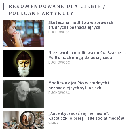
REKOMENDOWANE DLA CIEBIE /
POLECANE ARTYKUŁY
Skuteczna modlitwa w sprawach
trudnych i beznadziejnych
DUCHOWOŚĆ
Niezawodna modlitwa do św. Szarbela.
Po 9 dniach mogą dziać się cuda
DUCHOWOŚĆ
Modlitwa ojca Pio w trudnych i
beznadziejnych sytuacjach
DUCHOWOŚĆ
„Autentyczność się nie niesie”.
Katoliczki o presji i sile social mediów
WIARA