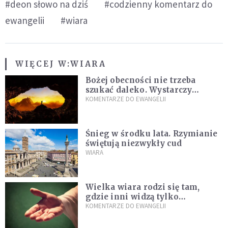
#deon słowo na dziś
#codzienny komentarz do
ewangelii
#wiara
WIĘCEJ W:
WIARA
Bożej obecności nie trzeba
szukać daleko. Wystarczy
nauczyć się słuchać
KOMENTARZE DO EWANGELII
Śnieg w środku lata. Rzymianie
świętują niezwykły cud
WIARA
Wielka wiara rodzi się tam,
gdzie inni widzą tylko
przeszkody
KOMENTARZE DO EWANGELII