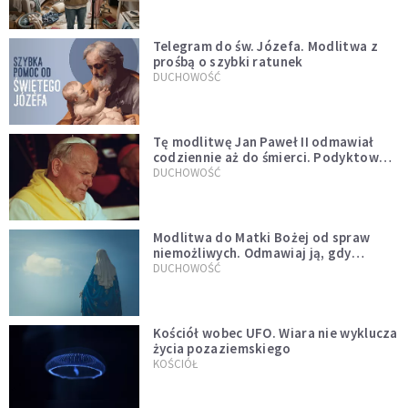
Telegram do św. Józefa. Modlitwa z
prośbą o szybki ratunek
DUCHOWOŚĆ
Tę modlitwę Jan Paweł II odmawiał
codziennie aż do śmierci. Podyktował
mu ją ojciec
DUCHOWOŚĆ
Modlitwa do Matki Bożej od spraw
niemożliwych. Odmawiaj ją, gdy
wszystko idzie źle
DUCHOWOŚĆ
Kościół wobec UFO. Wiara nie wyklucza
życia pozaziemskiego
KOŚCIÓŁ