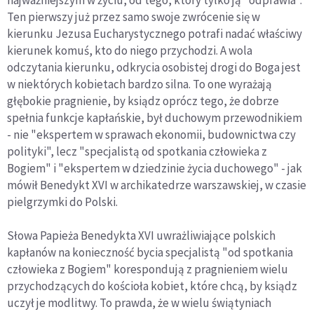
najważniejszym w życiu, od tego, który tylko ją "odprawia".
Ten pierwszy już przez samo swoje zwrócenie się w
kierunku Jezusa Eucharystycznego potrafi nadać właściwy
kierunek komuś, kto do niego przychodzi. A wola
odczytania kierunku, odkrycia osobistej drogi do Boga jest
w niektórych kobietach bardzo silna. To one wyrażają
głębokie pragnienie, by ksiądz oprócz tego, że dobrze
spełnia funkcje kapłańskie, był duchowym przewodnikiem
- nie "ekspertem w sprawach ekonomii, budownictwa czy
polityki", lecz "specjalistą od spotkania człowieka z
Bogiem" i "ekspertem w dziedzinie życia duchowego" - jak
mówił Benedykt XVI w archikatedrze warszawskiej, w czasie
pielgrzymki do Polski.
Słowa Papieża Benedykta XVI uwrażliwiające polskich
kapłanów na konieczność bycia specjalistą "od spotkania
człowieka z Bogiem" korespondują z pragnieniem wielu
przychodzących do kościoła kobiet, które chcą, by ksiądz
uczył je modlitwy. To prawda, że w wielu świątyniach