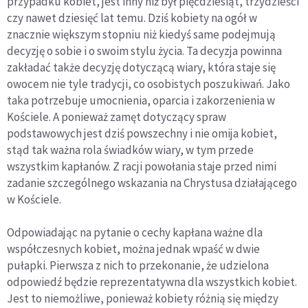
przypadku kobiet, jest inny niż był pięćdziesiąt, trzydzieści
czy nawet dziesięć lat temu. Dziś kobiety na ogół w
znacznie większym stopniu niż kiedyś same podejmują
decyzję o sobie i o swoim stylu życia. Ta decyzja powinna
zakładać także decyzję dotyczącą wiary, która staje się
owocem nie tyle tradycji, co osobistych poszukiwań. Jako
taka potrzebuje umocnienia, oparcia i zakorzenienia w
Kościele. A ponieważ zamęt dotyczący spraw
podstawowych jest dziś powszechny i nie omija kobiet,
stąd tak ważna rola świadków wiary, w tym przede
wszystkim kapłanów. Z racji powołania staje przed nimi
zadanie szczególnego wskazania na Chrystusa działającego
w Kościele.
Odpowiadając na pytanie o cechy kapłana ważne dla
współczesnych kobiet, można jednak wpaść w dwie
pułapki. Pierwsza z nich to przekonanie, że udzielona
odpowiedź będzie reprezentatywna dla wszystkich kobiet.
Jest to niemożliwe, ponieważ kobiety różnią się między