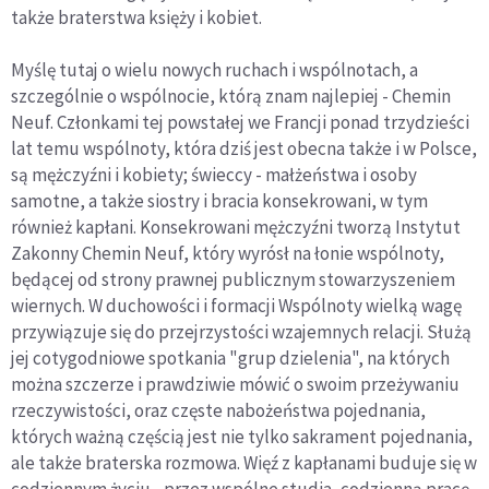
także braterstwa księży i kobiet.
Myślę tutaj o wielu nowych ruchach i wspólnotach, a
szczególnie o wspólnocie, którą znam najlepiej - Chemin
Neuf. Członkami tej powstałej we Francji ponad trzydzieści
lat temu wspólnoty, która dziś jest obecna także i w Polsce,
są mężczyźni i kobiety; świeccy - małżeństwa i osoby
samotne, a także siostry i bracia konsekrowani, w tym
również kapłani. Konsekrowani mężczyźni tworzą Instytut
Zakonny Chemin Neuf, który wyrósł na łonie wspólnoty,
będącej od strony prawnej publicznym stowarzyszeniem
wiernych. W duchowości i formacji Wspólnoty wielką wagę
przywiązuje się do przejrzystości wzajemnych relacji. Służą
jej cotygodniowe spotkania "grup dzielenia", na których
można szczerze i prawdziwie mówić o swoim przeżywaniu
rzeczywistości, oraz częste nabożeństwa pojednania,
których ważną częścią jest nie tylko sakrament pojednania,
ale także braterska rozmowa. Więź z kapłanami buduje się w