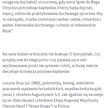
osiąga się dojrzałość uczuciową, gdy serce lgnie do Boga.
Chrystus potrzebuje kapłanów, którzy będą dojrzali,
męscy, zdolni do praktykowania duchowego ojcostwa. Aby
to nastąpiło, trzeba rzetelności wobec siebie, otwartości
wobec kierownika duchowego i ufności w miłosierdzie
Boże".
Na razie kobiet w Kościele nie brakuje. O tym jednak, czy
przyjdą one do niego jutro i czy pojawią się w nim
wychowywane przez nie synowie i córki, w dużej mierze
decyduje dzisiejsza postawa kapłanów.
Lucyna Słup (ur. 1960), polonistka, teolog, wieloletni
pracownik wydawnictw katolickich, współautorka książki
(wraz z Józefem Augustynem SJ) Jak zgadzać się na swoje
życie. Obecnie jest członkiem Ekipy Krajowej Wspólnoty
Chemin Neuf ("Nowa Droga") w Polsce.