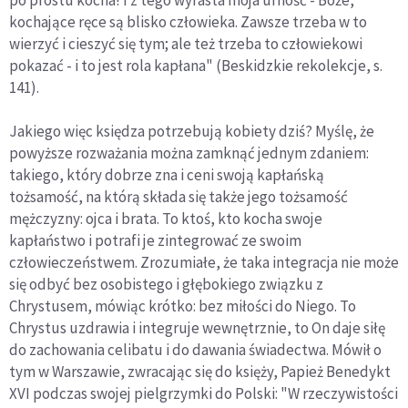
po prostu kocha! I z tego wyrasta moja ufność - Boże,
kochające ręce są blisko człowieka. Zawsze trzeba w to
wierzyć i cieszyć się tym; ale też trzeba to człowiekowi
pokazać - i to jest rola kapłana" (Beskidzkie rekolekcje, s.
141).
Jakiego więc księdza potrzebują kobiety dziś? Myślę, że
powyższe rozważania można zamknąć jednym zdaniem:
takiego, który dobrze zna i ceni swoją kapłańską
tożsamość, na którą składa się także jego tożsamość
mężczyzny: ojca i brata. To ktoś, kto kocha swoje
kapłaństwo i potrafi je zintegrować ze swoim
człowieczeństwem. Zrozumiałe, że taka integracja nie może
się odbyć bez osobistego i głębokiego związku z
Chrystusem, mówiąc krótko: bez miłości do Niego. To
Chrystus uzdrawia i integruje wewnętrznie, to On daje siłę
do zachowania celibatu i do dawania świadectwa. Mówił o
tym w Warszawie, zwracając się do księży, Papież Benedykt
XVI podczas swojej pielgrzymki do Polski: "W rzeczywistości