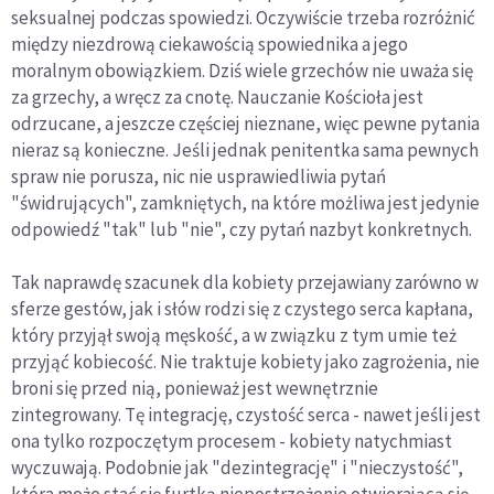
seksualnej podczas spowiedzi. Oczywiście trzeba rozróżnić
między niezdrową ciekawością spowiednika a jego
moralnym obowiązkiem. Dziś wiele grzechów nie uważa się
za grzechy, a wręcz za cnotę. Nauczanie Kościoła jest
odrzucane, a jeszcze częściej nieznane, więc pewne pytania
nieraz są konieczne. Jeśli jednak penitentka sama pewnych
spraw nie porusza, nic nie usprawiedliwia pytań
"świdrujących", zamkniętych, na które możliwa jest jedynie
odpowiedź "tak" lub "nie", czy pytań nazbyt konkretnych.
Tak naprawdę szacunek dla kobiety przejawiany zarówno w
sferze gestów, jak i słów rodzi się z czystego serca kapłana,
który przyjął swoją męskość, a w związku z tym umie też
przyjąć kobiecość. Nie traktuje kobiety jako zagrożenia, nie
broni się przed nią, ponieważ jest wewnętrznie
zintegrowany. Tę integrację, czystość serca - nawet jeśli jest
ona tylko rozpoczętym procesem - kobiety natychmiast
wyczuwają. Podobnie jak "dezintegrację" i "nieczystość",