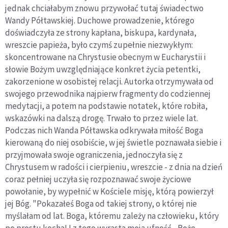
jednak chciałabym znowu przywołać tutaj świadectwo
Wandy Półtawskiej. Duchowe prowadzenie, którego
doświadczyła ze strony kapłana, biskupa, kardynała,
wreszcie papieża, było czymś zupełnie niezwykłym:
skoncentrowane na Chrystusie obecnym w Eucharystii i
słowie Bożym uwzględniające konkret życia petentki,
zakorzenione w osobistej relacji. Autorka otrzymywała od
swojego przewodnika najpierw fragmenty do codziennej
medytacji, a potem na podstawie notatek, które robiła,
wskazówki na dalszą drogę. Trwało to przez wiele lat.
Podczas nich Wanda Półtawska odkrywała miłość Boga
kierowaną do niej osobiście, w jej świetle poznawała siebie i
przyjmowała swoje ograniczenia, jednoczyła się z
Chrystusem w radości i cierpieniu, wreszcie - z dnia na dzień
coraz pełniej uczyła się rozpoznawać swoje życiowe
powołanie, by wypełnić w Kościele misję, którą powierzył
jej Bóg. "Pokazałeś Boga od takiej strony, o której nie
myślałam od lat. Boga, któremu zależy na człowieku, który