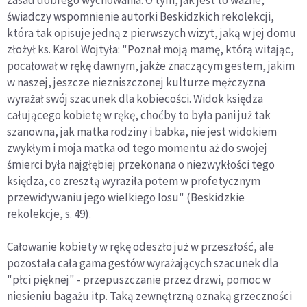
zasad dobrego wychowania. O tym, jak jest to ważne,
świadczy wspomnienie autorki Beskidzkich rekolekcji,
która tak opisuje jedną z pierwszych wizyt, jaką w jej domu
złożył ks. Karol Wojtyła: "Poznał moją mamę, którą witając,
pocałował w rękę dawnym, jakże znaczącym gestem, jakim
w naszej, jeszcze niezniszczonej kulturze mężczyzna
wyrażał swój szacunek dla kobiecości. Widok księdza
całującego kobietę w rękę, choćby to była pani już tak
szanowna, jak matka rodziny i babka, nie jest widokiem
zwykłym i moja matka od tego momentu aż do swojej
śmierci była najgłębiej przekonana o niezwykłości tego
księdza, co zresztą wyraziła potem w profetycznym
przewidywaniu jego wielkiego losu" (Beskidzkie
rekolekcje, s. 49).
Całowanie kobiety w rękę odeszło już w przeszłość, ale
pozostała cała gama gestów wyrażających szacunek dla
"płci pięknej" - przepuszczanie przez drzwi, pomoc w
niesieniu bagażu itp. Taką zewnętrzną oznaką grzeczności