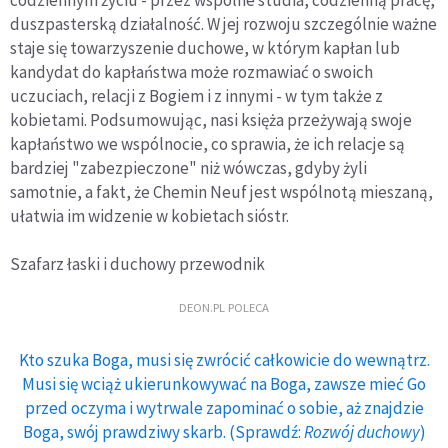
codziennym życiu - przez wspólne studia, codzienną pracę,
duszpasterską działalność. W jej rozwoju szczególnie ważne
staje się towarzyszenie duchowe, w którym kapłan lub
kandydat do kapłaństwa może rozmawiać o swoich
uczuciach, relacji z Bogiem i z innymi - w tym także z
kobietami. Podsumowując, nasi księża przeżywają swoje
kapłaństwo we wspólnocie, co sprawia, że ich relacje są
bardziej "zabezpieczone" niż wówczas, gdyby żyli
samotnie, a fakt, że Chemin Neuf jest wspólnotą mieszaną,
ułatwia im widzenie w kobietach sióstr.
Szafarz łaski i duchowy przewodnik
DEON.PL POLECA
Kto szuka Boga, musi się zwrócić całkowicie do wewnątrz.
Musi się wciąż ukierunkowywać na Boga, zawsze mieć Go
przed oczyma i wytrwale zapominać o sobie, aż znajdzie
Boga, swój prawdziwy skarb. (Sprawdź:
Rozwój duchowy
)