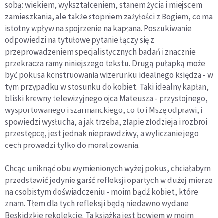
sobą: wiekiem, wykształceniem, stanem życia i miejscem
zamieszkania, ale także stopniem zażyłości z Bogiem, co ma
istotny wpływ na spojrzenie na kapłana. Poszukiwanie
odpowiedzi na tytułowe pytanie łączy się z
przeprowadzeniem specjalistycznych badań i znacznie
przekracza ramy niniejszego tekstu. Drugą pułapką może
być pokusa konstruowania wizerunku idealnego księdza - w
tym przypadku w stosunku do kobiet. Taki idealny kapłan,
bliski krewny telewizyjnego ojca Mateusza - przystojnego,
wysportowanego i szarmanckiego, co to i Mszę odprawi, i
spowiedzi wysłucha, a jak trzeba, złapie złodzieja i rozbroi
przestępcę, jest jednak nieprawdziwy, a wyliczanie jego
cech prowadzi tylko do moralizowania.
Chcąc uniknąć obu wymienionych wyżej pokus, chciałabym
przedstawić jedynie garść refleksji opartych w dużej mierze
na osobistym doświadczeniu - moim bądź kobiet, które
znam. Tłem dla tych refleksji będą niedawno wydane
Beskidzkie rekolekcje. Ta książka jest bowiem w moim