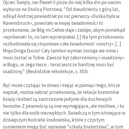
Ojciec Święty Jan Paweł II pisze do niej kilka dni po swoim
wyborze na Stolicę Piotrową: "Od dwudziestu z górą lat,
odkąd Andrzej powiedział po raz pierwszy «Duśka była w
Ravensbruck», powstało w mojej świadomości to
przekonanie, że Bóg mi Ciebie daje i zadaje, abym poniekąd
«wyrównał» to, co tam wycierpiałaś. [.] Na tym przekonaniu
rozbudowała się stopniowo cała świadomość «siostry». [...]
Moja Droga Dusiu! Cały tamten wymiar zostaje we mnie i
musi zostać w Tobie. Zawsze był zakorzeniony i «osadzony»
w Bogu, w Jego łasce - teraz jeszcze bardziej musi być
osadzony" (Beskidzkie rekolekcje, s. 353).
Być może czytając te słowa i mając w pamięci tego, kto je
napisał, można nabrać przekonania, że relacje braterskie
księży i kobiet są zastrzeżone jedynie dla duchowych
herosów. Z pewnością są one wymagające, ale możliwe, i to
nie tylko dla osób niezwykłych. Świadczą o tym istniejące w
dzisiejszym Kościele środowiska, które z czystym
sumieniem mogą być nazwane "szkołą braterstwa", w tym