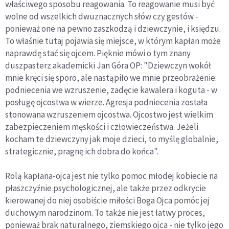
właściwego sposobu reagowania. To reagowanie musi być
wolne od wszelkich dwuznacznych słów czy gestów -
ponieważ one na pewno zaszkodzą i dziewczynie, i księdzu.
To właśnie tutaj pojawia się miejsce, w którym kapłan może
naprawdę stać się ojcem. Pięknie mówi o tym znany
duszpasterz akademicki Jan Góra OP: "Dziewczyn wokół
mnie kręci się sporo, ale nastąpiło we mnie przeobrażenie:
podniecenia we wzruszenie, zadęcie kawalera i koguta - w
posługę ojcostwa w wierze. Agresja podniecenia została
stonowana wzruszeniem ojcostwa. Ojcostwo jest wielkim
zabezpieczeniem męskości i człowieczeństwa. Jeżeli
kocham te dziewczyny jak moje dzieci, to myślę globalnie,
strategicznie, pragnę ich dobra do końca".
Rolą kapłana-ojca jest nie tylko pomoc młodej kobiecie na
płaszczyźnie psychologicznej, ale także przez odkrycie
kierowanej do niej osobiście miłości Boga Ojca pomóc jej
duchowym narodzinom. To także nie jest łatwy proces,
ponieważ brak naturalnego, ziemskiego ojca - nie tylko jego