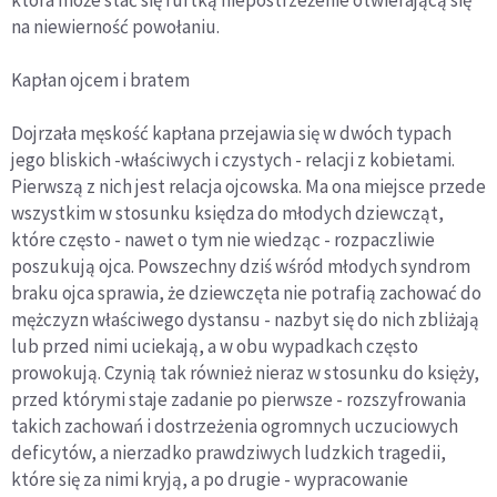
która może stać się furtką niepostrzeżenie otwierającą się
na niewierność powołaniu.
Kapłan ojcem i bratem
Dojrzała męskość kapłana przejawia się w dwóch typach
jego bliskich -właściwych i czystych - relacji z kobietami.
Pierwszą z nich jest relacja ojcowska. Ma ona miejsce przede
wszystkim w stosunku księdza do młodych dziewcząt,
które często - nawet o tym nie wiedząc - rozpaczliwie
poszukują ojca. Powszechny dziś wśród młodych syndrom
braku ojca sprawia, że dziewczęta nie potrafią zachować do
mężczyzn właściwego dystansu - nazbyt się do nich zbliżają
lub przed nimi uciekają, a w obu wypadkach często
prowokują. Czynią tak również nieraz w stosunku do księży,
przed którymi staje zadanie po pierwsze - rozszyfrowania
takich zachowań i dostrzeżenia ogromnych uczuciowych
deficytów, a nierzadko prawdziwych ludzkich tragedii,
które się za nimi kryją, a po drugie - wypracowanie