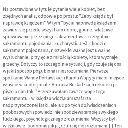
Na postawione w tytule pytanie wiele kobiet, bez
zbędnych analiz, odpowie po prostu: "Żeby ksiądz był
naprawdę księdzem". W tym "byciu naprawdę księdzem"
zawiera się przede wszystkim dobre, godne, właściwe
sprawowanie przez niego sakramentów, szczególnie
sakramentu pojednania i Eucharystii. Jeśli chodzi o
sakrament pojednania, niezwykle ważne jest uważne
wysłuchanie, przyjęcie z miłością kobiety, która wyznaje
grzechy. Dotyczy to szczególnie sytuacji, gdy czuje się ona
w jakiś sposób pogubiona i niezrozumiana. Pierwsze
spotkanie Wandy Półtawskiej i Karola Wojtyły miało miejsce
właśnie w konfesjonale. Autorka Beskidzkich rekolekcji
pisze o nim tak: "Przeczuwałam zawsze wagę tego
sakramentu - w księdzu widziałam szafarza
nadprzyrodzonej łaski, ale już po tych doświadczeniach
poobozowych spowiedzi nie spodziewałam się zwykłego
ludzkiego, psychologicznego zrozumienia. Wszyscy byli
więźniowie, podobnie jak ja, czuli się niezrozumiani. [.] Ten