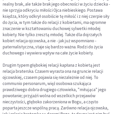
realny brak, ale także brak jego obecności w życiu dziecka -
nie sprzyja odkryciu miłości Ojca niebieskiego. Postawa
księdza, który odkrył osobiście tę miłość i z niej czerpie siły
do życia, w tym także do relacji z kobietami, ma ogromne
znaczenie w kształtowaniu duchowej sylwetki młodej
kobiety. Nie tylko zresztą młodej. Także dla dojrzałych
kobiet relacja ojcowska, a nie - jak już wspomniano -
paternalistyczna, staje się bardzo ważna. Rodzi do życia
duchowego i wywiera wpływ na całe życie kobiety.
Drugim typem głębokiej relacji kapłana z kobietą jest
relacja braterska. Czasem wyrasta ona na gruncie relacji
ojcowskiej, czasem pojawia się niezależnie od niej. To
communio personarum, więź osobowa szukająca
prawdziwego dobra drugiego człowieka, "miłująca" jego
powołanie; przyjaźń wolna od wszelkich przejawów
nieczystości, głęboko zakorzeniona w Bogu, a często
poparta jeszcze wspólną pracą. Zarówno relacja ojcowska,