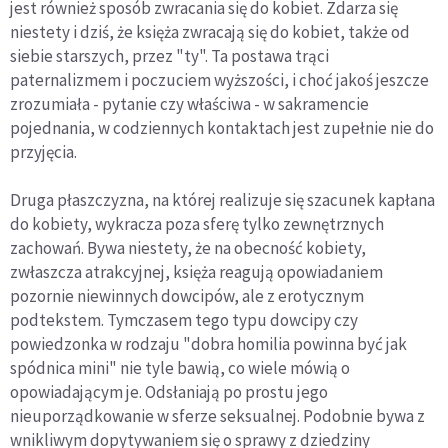
jest również sposób zwracania się do kobiet. Zdarza się
niestety i dziś, że księża zwracają się do kobiet, także od
siebie starszych, przez "ty". Ta postawa trąci
paternalizmem i poczuciem wyższości, i choć jakoś jeszcze
zrozumiała - pytanie czy właściwa - w sakramencie
pojednania, w codziennych kontaktach jest zupełnie nie do
przyjęcia.
Druga płaszczyzna, na której realizuje się szacunek kapłana
do kobiety, wykracza poza sferę tylko zewnętrznych
zachowań. Bywa niestety, że na obecność kobiety,
zwłaszcza atrakcyjnej, księża reagują opowiadaniem
pozornie niewinnych dowcipów, ale z erotycznym
podtekstem. Tymczasem tego typu dowcipy czy
powiedzonka w rodzaju "dobra homilia powinna być jak
spódnica mini" nie tyle bawią, co wiele mówią o
opowiadającym je. Odsłaniają po prostu jego
nieuporządkowanie w sferze seksualnej. Podobnie bywa z
wnikliwym dopytywaniem się o sprawy z dziedziny