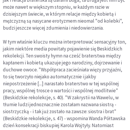
jak i relacja braterska są darami Boga, ta druga jest nim być
może nawet w większym stopniu, w każdym razie w
dzisiejszym świecie, w którym relacje między kobietą i
mężczyzną są nasycane erotyzmem nieomal "od kolebki",
budzi jeszcze więcej zdumienia i niedowierzania.
W tym właśnie kluczu można interpretować sensacyjny ton,
jakim niektóre media powitały pojawienie się Beskidzkich
rekolekcji. Ten swoisty hymn na cześć braterstwa między
kapłanem i kobietą ukazuje jego narodziny, dojrzewanie i
duchowe owoce. "Współpraca zacieśniała więzy przyjaźni,
to się tworzyło niejako automatycznie i jakby
niepostrzeżenie [...] narastało braterstwo w tej wspólnej
pracy, wspólnej trosce o wartości i wspólnej modlitwie"
(Beskidzkie rekolekcje, s. 40). "W zakrystii na Wawelu, w
tłumie ludzi jednoznacznie zostałam nazwana siostrą -
siostrzyczką - i tak już zostało na zawsze: siostra i brat"
(Beskidzkie rekolekcje, s. 47) - wspomina Wanda Półtawska
dzień konsekracji biskupiej Karola Wojtyły. Natomiast