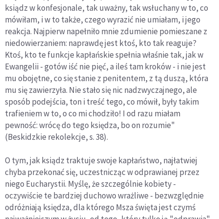
ksiądz w konfesjonale, tak uważny, tak wsłuchany w to, co
mówiłam, i w to także, czego wyrazić nie umiałam, i jego
reakcja. Najpierw napełniło mnie zdumienie pomieszane z
niedowierzaniem: naprawdę jest ktoś, kto tak reaguje?
Ktoś, kto te funkcje kapłańskie spełnia właśnie tak, jak w
Ewangelii - gotów iść nie pięć, a ileś tam kroków - i nie jest
mu obojętne, co się stanie z penitentem, z tą duszą, która
mu się zawierzyła. Nie stało się nic nadzwyczajnego, ale
sposób podejścia, ton i treść tego, co mówił, były takim
trafieniem w to, o co mi chodziło! I od razu miałam
pewność: wrócę do tego księdza, bo on rozumie"
(Beskidzkie rekolekcje, s. 38).
O tym, jak ksiądz traktuje swoje kapłaństwo, najłatwiej
chyba przekonać się, uczestnicząc w odprawianej przez
niego Eucharystii. Myślę, że szczególnie kobiety -
oczywiście te bardziej duchowo wrażliwe - bezwzględnie
odróżniają księdza, dla którego Msza święta jest czymś