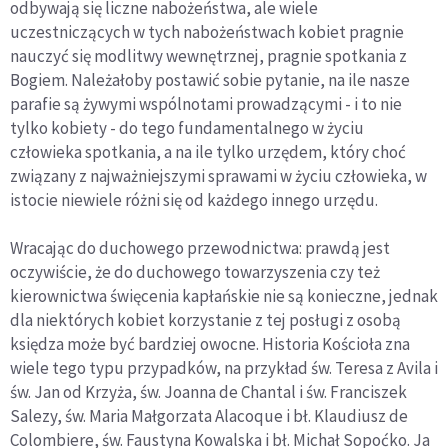
odbywają się liczne nabożeństwa, ale wiele
uczestniczących w tych nabożeństwach kobiet pragnie
nauczyć się modlitwy wewnętrznej, pragnie spotkania z
Bogiem. Należałoby postawić sobie pytanie, na ile nasze
parafie są żywymi wspólnotami prowadzącymi - i to nie
tylko kobiety - do tego fundamentalnego w życiu
człowieka spotkania, a na ile tylko urzędem, który choć
związany z najważniejszymi sprawami w życiu człowieka, w
istocie niewiele różni się od każdego innego urzędu.
Wracając do duchowego przewodnictwa: prawdą jest
oczywiście, że do duchowego towarzyszenia czy też
kierownictwa święcenia kapłańskie nie są konieczne, jednak
dla niektórych kobiet korzystanie z tej posługi z osobą
księdza może być bardziej owocne. Historia Kościoła zna
wiele tego typu przypadków, na przykład św. Teresa z Avila i
św. Jan od Krzyża, św. Joanna de Chantal i św. Franciszek
Salezy, św. Maria Małgorzata Alacoque i bł. Klaudiusz de
Colombiere, św. Faustyna Kowalska i bł. Michał Sopoćko. Ja