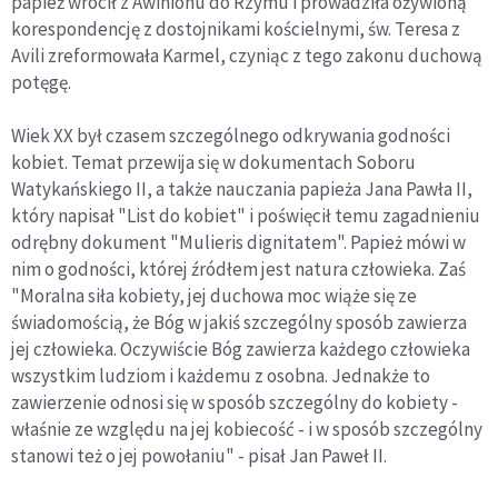
papież wrócił z Awinionu do Rzymu i prowadziła ożywioną
korespondencję z dostojnikami kościelnymi, św. Teresa z
Avili zreformowała Karmel, czyniąc z tego zakonu duchową
potęgę.
Wiek XX był czasem szczególnego odkrywania godności
kobiet. Temat przewija się w dokumentach Soboru
Watykańskiego II, a także nauczania papieża Jana Pawła II,
który napisał "List do kobiet" i poświęcił temu zagadnieniu
odrębny dokument "Mulieris dignitatem". Papież mówi w
nim o godności, której źródłem jest natura człowieka. Zaś
"Moralna siła kobiety, jej duchowa moc wiąże się ze
świadomością, że Bóg w jakiś szczególny sposób zawierza
jej człowieka. Oczywiście Bóg zawierza każdego człowieka
wszystkim ludziom i każdemu z osobna. Jednakże to
zawierzenie odnosi się w sposób szczególny do kobiety -
właśnie ze względu na jej kobiecość - i w sposób szczególny
stanowi też o jej powołaniu" - pisał Jan Paweł II.