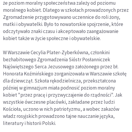
że poziom moralny społeczeństwa zależy od poziomu
moralnego kobiet. Dlatego w szkołach prowadzonych przez
Zgromadzenie przygotowywano uczennice do roli żony,
matki i obywatelki. Było to nowatorskie spojrzenie, które
odczytywało znaki czasu i akceptowało zaangażowanie
kobiet także w życie społeczne i obywatelskie.
W Warszawie Cecylia Plater-Zyberkówna, członkini
bezhabitowego Zgromadzenia Sióstr Posłanniczek
Najświętszego Serca Jezusowego założonego przez bł.
Honorata Koźmińskiego zorganizowała w Warszawie szkołę
dla dziewcząt. Szkoła rękodzielnicza, przekształcona
później w gimnazjum miała podnosić poziom moralny
kobiet "przez pracę i przyzwyczajenie do rządności". Jak
wszystkie ówczesne placówki, zakładane przez ludzi
Kościoła, uczono w nich patriotyzmu, a wobec zakazów
władz rosyjskich prowadzono tajne nauczanie języka,
literatury i historii Polski.