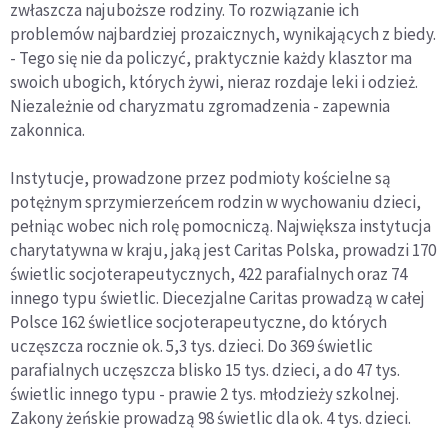
zwłaszcza najuboższe rodziny. To rozwiązanie ich
problemów najbardziej prozaicznych, wynikających z biedy.
- Tego się nie da policzyć, praktycznie każdy klasztor ma
swoich ubogich, których żywi, nieraz rozdaje leki i odzież.
Niezależnie od charyzmatu zgromadzenia - zapewnia
zakonnica.
Instytucje, prowadzone przez podmioty kościelne są
potężnym sprzymierzeńcem rodzin w wychowaniu dzieci,
pełniąc wobec nich rolę pomocniczą. Największa instytucja
charytatywna w kraju, jaką jest Caritas Polska, prowadzi 170
świetlic socjoterapeutycznych, 422 parafialnych oraz 74
innego typu świetlic. Diecezjalne Caritas prowadzą w całej
Polsce 162 świetlice socjoterapeutyczne, do których
uczęszcza rocznie ok. 5,3 tys. dzieci. Do 369 świetlic
parafialnych uczęszcza blisko 15 tys. dzieci, a do 47 tys.
świetlic innego typu - prawie 2 tys. młodzieży szkolnej.
Zakony żeńskie prowadzą 98 świetlic dla ok. 4 tys. dzieci.