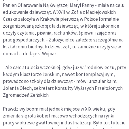
Panien Ofiarowania Najświętszej Maryi Panny - miała na celu
edukowanie dziewcząt. W XVII w. Zofia z Maciejowskich
Czeska założyła w Krakowie pierwszą w Polsce formalnie
zorganizowaną szkołę dla dziewcząt, w której zakonnice
uczyły czytania, pisania, rachunków, śpiewu i zajęć oraz
prac gospodarczych. - Założycielce zależało szczególnie na
kształceniu biednych dziewcząt, te zamożne uczyły się w
domach - dodaje s. Wojnar.
- Ale całe stulecia wcześniej, gdyż już w średniowieczu, przy
każdym klasztorze żeńskim, nawet kontemplacyjnym,
prowadzono szkoły dla dziewcząt - mówi urszulanka m.
Jolanta Olech, sekretarz Konsulty Wyższych Przełożonych
Zgromadzeń Żeńskich.
Prawdziwy boom miał jednak miejsce w XIX wieku, gdy
zmieniła się rola kobiet masowo wchodzących na rynki
pracy w okresie gwałtownej industrializacji. Było to stulecie