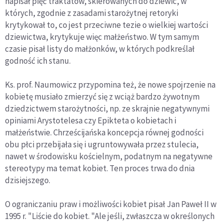
napisał pięć traktatów, skierowanych do dziewic, w
których, zgodnie z zasadami starożytnej retoryki
krytykował to, co jest przeciwne tezie o wielkiej wartości
dziewictwa, krytykuje więc małżeństwo. W tym samym
czasie pisał listy do małżonków, w których podkreślał
godność ich stanu.
Ks. prof. Naumowicz przypomina też, że nowe spojrzenie na
kobietę musiało zmierzyć się z wciąż bardzo żywotnym
dziedzictwem starożytności, np. ze skrajnie negatywnymi
opiniami Arystotelesa czy Epikteta o kobietach i
małżeństwie. Chrześcijańska koncepcja równej godności
obu płci przebijała się i ugruntowywała przez stulecia,
nawet w środowisku kościelnym, podatnym na negatywne
stereotypy ma temat kobiet. Ten proces trwa do dnia
dzisiejszego.
O ograniczaniu praw i możliwości kobiet pisał Jan Paweł II w
1995 r. "Liście do kobiet. "Ale jeśli, zwłaszcza w określonych