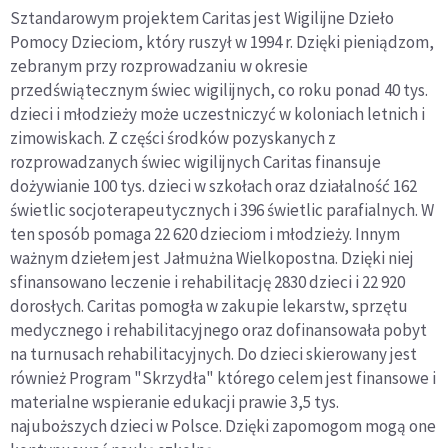
Sztandarowym projektem Caritas jest Wigilijne Dzieło
Pomocy Dzieciom, który ruszył w 1994 r. Dzięki pieniądzom,
zebranym przy rozprowadzaniu w okresie
przedświątecznym świec wigilijnych, co roku ponad 40 tys.
dzieci i młodzieży może uczestniczyć w koloniach letnich i
zimowiskach. Z części środków pozyskanych z
rozprowadzanych świec wigilijnych Caritas finansuje
dożywianie 100 tys. dzieci w szkołach oraz działalność 162
świetlic socjoterapeutycznych i 396 świetlic parafialnych. W
ten sposób pomaga 22 620 dzieciom i młodzieży. Innym
ważnym dziełem jest Jałmużna Wielkopostna. Dzięki niej
sfinansowano leczenie i rehabilitację 2830 dzieci i 22 920
dorosłych. Caritas pomogła w zakupie lekarstw, sprzętu
medycznego i rehabilitacyjnego oraz dofinansowała pobyt
na turnusach rehabilitacyjnych. Do dzieci skierowany jest
również Program "Skrzydła" którego celem jest finansowe i
materialne wspieranie edukacji prawie 3,5 tys.
najuboższych dzieci w Polsce. Dzięki zapomogom mogą one