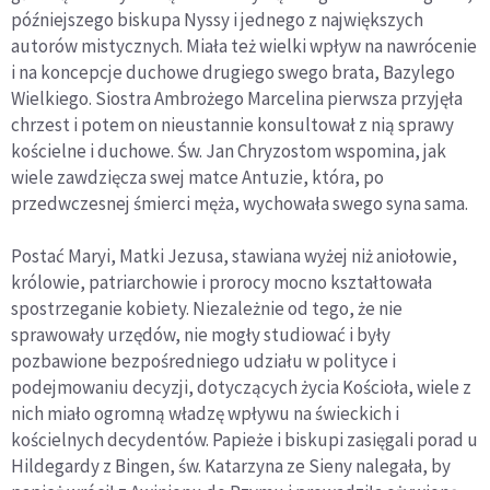
późniejszego biskupa Nyssy i jednego z największych
autorów mistycznych. Miała też wielki wpływ na nawrócenie
i na koncepcje duchowe drugiego swego brata, Bazylego
Wielkiego. Siostra Ambrożego Marcelina pierwsza przyjęła
chrzest i potem on nieustannie konsultował z nią sprawy
kościelne i duchowe. Św. Jan Chryzostom wspomina, jak
wiele zawdzięcza swej matce Antuzie, która, po
przedwczesnej śmierci męża, wychowała swego syna sama.
Postać Maryi, Matki Jezusa, stawiana wyżej niż aniołowie,
królowie, patriarchowie i prorocy mocno kształtowała
spostrzeganie kobiety. Niezależnie od tego, że nie
sprawowały urzędów, nie mogły studiować i były
pozbawione bezpośredniego udziału w polityce i
podejmowaniu decyzji, dotyczących życia Kościoła, wiele z
nich miało ogromną władzę wpływu na świeckich i
kościelnych decydentów. Papieże i biskupi zasięgali porad u
Hildegardy z Bingen, św. Katarzyna ze Sieny nalegała, by