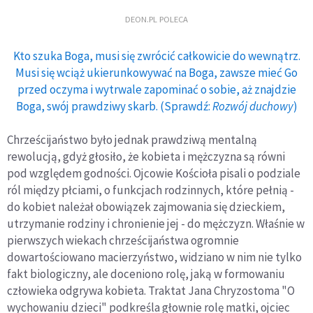
DEON.PL POLECA
Kto szuka Boga, musi się zwrócić całkowicie do wewnątrz.
Musi się wciąż ukierunkowywać na Boga, zawsze mieć Go
przed oczyma i wytrwale zapominać o sobie, aż znajdzie
Boga, swój prawdziwy skarb. (Sprawdź:
Rozwój duchowy
)
Chrześcijaństwo było jednak prawdziwą mentalną
rewolucją, gdyż głosiło, że kobieta i mężczyzna są równi
pod względem godności. Ojcowie Kościoła pisali o podziale
ról między płciami, o funkcjach rodzinnych, które pełnią -
do kobiet należał obowiązek zajmowania się dzieckiem,
utrzymanie rodziny i chronienie jej - do mężczyzn. Właśnie w
pierwszych wiekach chrześcijaństwa ogromnie
dowartościowano macierzyństwo, widziano w nim nie tylko
fakt biologiczny, ale doceniono rolę, jaką w formowaniu
człowieka odgrywa kobieta. Traktat Jana Chryzostoma "O
wychowaniu dzieci" podkreśla głownie rolę matki, ojciec