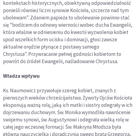
kontekstach historycznych, obiektywną odpowiedzialność
ponieśli również liczni synowie Kościoła, szczerze nad tym
ubolewam". Zdaniem papieża to ubolewanie powinno stać
się "bodźcem do odnowy wierności wobec ducha Ewangelii,
która właśnie w odniesieniu do kwestii wyzwolenia kobiet
spod wszelkich form ucisku i dominacji, głosi zawsze
aktualne orędzie płynące z postawy samego
Chrystusa". Przywracanie pełnej godności kobietom to
powrót do źródeł Ewangelii, naśladowanie Chrystusa.
Władza wpływu
Ks. Naumowicz przywołuje szereg kobiet, znanych z
pierwszych wieków chrześcijaństwa. Żywoty Ojców Kościoła
eksponują ważną rolę, jaką ich matki i siostry odegrały w ich
dojrzewaniu duchowym. Św. Monika wymodliła nawrócenie
swojemu synowi, św. Augustynowi i odegrała wielką rolę w
całej jego wczesnej formacji. Św. Makryna Młodsza była
główną nauczycielką i doradczynią swego brata Grzegorza,