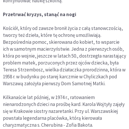
kontynuować naukę szkolną.
Przetrwać kryzys, stanąć na nogi
Kościół, który od zawsze bronił życia z całą stanowczością,
tworzy też dzieła, które tę ochronę umożliwiają.
Bezpośrednia pomoc, skierowana do kobiet, to wsparcie
ich w samotnym macierzyństwie. Jedna z pierwszych osób,
która po wojnie, jeszcze w latach 50., dostrzegła narastający
problem matek, porzuconych przez ojców dziecka, była
Teresa Strzembosz, wielka działaczka prorodzinna, która w
1958 r. w budynku po starej karczmie w Chyliczkach pod
Warszawą założyła pierwszy Dom Samotnej Matki.
Kilkanaście lat później, w 1974 r., ratowaniem
nienarodzonych dzieci na prośbę kard. Karola Wojtyły zajęły
się w Krakowie siostry nazaretanki. Przy ul. Warszawskiej
powstała legendarna placówka, którą kierowała
charyzmatyczna s. Cherubina - Zofia Bakota.