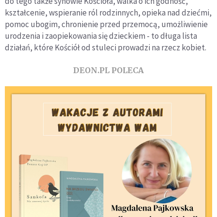
do tego także synowie Kościoła, walka o ich godność,
kształcenie, wspieranie ról rodzinnych, opieka nad dziećmi,
pomoc ubogim, chronienie przed przemocą, umożliwienie
urodzenia i zaopiekowania się dzieckiem - to długa lista
działań, które Kościół od stuleci prowadzi na rzecz kobiet.
DEON.PL POLECA