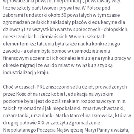
wprowadzania powszechnej edukacji, powstawały więc
liczne szkoły państwowe i prywatne. W Polsce pod
zaborami fundatorki około 50 powstałych w tym czasie
zgromadzeń żeńskich zakładały placówki edukacyjne dla
dziewcząt ze wszystkich warstw społecznych - chłopskich,
mieszczańskich i ziemiańskich. W wielu szkołach
elementem kształcenia była także nauka konkretnego
zawodu - a celem była pomoc w usamodzielnieniu
finansowym uczennic i ich odnalezieniu się na rynku pracy w
okresie migracji ze wsi do miast w związku z szybką
industrializacją kraju.
Choć w czasach PRL zniszczono setki dzieł, prowadzonych
przez Kościół na rzecz kobiet, edukacja na wysokim
poziomie była i jest do dziś znakiem rozpoznawczym m.in.
takich zgromadzeń jak niepokalanki, zmartwychwstanki,
nazaretanki, urszulanki. Matka Marcelina Darowska, która w
drugiej połowie XIX w. założyła Zgromadzenie
Niepokalanego Poczęcia Najświętszej Maryi Panny uważała,