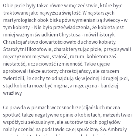
Obie płcie były także równe w męczeństwie, które było
traktowane jako najwyższa świętość. W najstarszych
martyrologiach obok biskupów wymieniani są świeccy - w
tym kobiety. - Nie było przeświadczenia, że kobieta jest
mniej ważnym świadkiem Chrystusa - mówi historyk.
Chrześcijaństwo dowartościowało duchowo kobiety.
Starożytni filozofowie, charakteryzując płcie, przypisywali
mężczyznom męstwo, stałość, rozum, kobietom zaś -
niestałość, uczuciowość i zmienność. Takie ujęcie
aprobowali także autorzy chrześcijańscy, ale zarazem
twierdzili, że cechy te odnajdują się w jednej i drugiej płci,
stąd kobieta może być mężna, a mężczyzna - bardziej
wrażliwy.
Co prawda w pismach wczesnochrześcijańskich można
spotkać także negatywne opinie o kobietach, małżeństwie i
współżyciu seksualnym, ale autorów takich poglądów
należy oceniać na podstawie całej spuścizny. Św. Ambroży