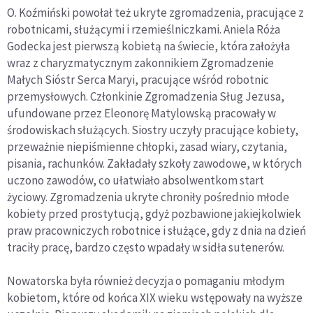
O. Koźmiński powołał też ukryte zgromadzenia, pracujące z
robotnicami, służącymi i rzemieślniczkami. Aniela Róża
Godecka jest pierwszą kobietą na świecie, która założyła
wraz z charyzmatycznym zakonnikiem Zgromadzenie
Małych Sióstr Serca Maryi, pracujące wśród robotnic
przemysłowych. Członkinie Zgromadzenia Sług Jezusa,
ufundowane przez Eleonorę Matylowską pracowały w
środowiskach służących. Siostry uczyły pracujące kobiety,
przeważnie niepiśmienne chłopki, zasad wiary, czytania,
pisania, rachunków. Zakładały szkoły zawodowe, w których
uczono zawodów, co ułatwiało absolwentkom start
życiowy. Zgromadzenia ukryte chroniły pośrednio młode
kobiety przed prostytucją, gdyż pozbawione jakiejkolwiek
praw pracowniczych robotnice i służące, gdy z dnia na dzień
traciły pracę, bardzo często wpadały w sidła sutenerów.
Nowatorska była również decyzja o pomaganiu młodym
kobietom, które od końca XIX wieku wstępowały na wyższe