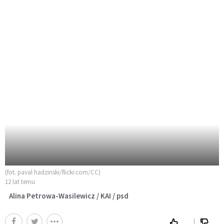
(fot. paval hadzinski/flickr.com/CC)
12 lat temu
Alina Petrowa-Wasilewicz / KAI / psd