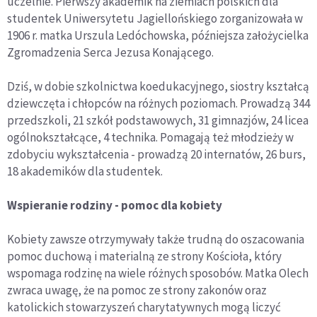
uczelnie. Pierwszy akademik na ziemiach polskich dla
studentek Uniwersytetu Jagiellońskiego zorganizowała w
1906 r. matka Urszula Ledóchowska, późniejsza założycielka
Zgromadzenia Serca Jezusa Konającego.
Dziś, w dobie szkolnictwa koedukacyjnego, siostry kształcą
dziewczęta i chłopców na różnych poziomach. Prowadzą 344
przedszkoli, 21 szkół podstawowych, 31 gimnazjów, 24 licea
ogólnokształcące, 4 technika. Pomagają też młodzieży w
zdobyciu wykształcenia - prowadzą 20 internatów, 26 burs,
18 akademików dla studentek.
Wspieranie rodziny - pomoc dla kobiety
Kobiety zawsze otrzymywały także trudną do oszacowania
pomoc duchową i materialną ze strony Kościoła, który
wspomaga rodzinę na wiele różnych sposobów. Matka Olech
zwraca uwagę, że na pomoc ze strony zakonów oraz
katolickich stowarzyszeń charytatywnych mogą liczyć