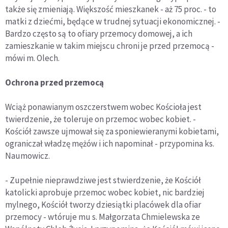
także się zmieniają. Większość mieszkanek - aż 75 proc. - to
matki z dziećmi, będące w trudnej sytuacji ekonomicznej. -
Bardzo często są to ofiary przemocy domowej, a ich
zamieszkanie w takim miejscu chroni je przed przemocą -
mówi m. Olech.
Ochrona przed przemocą
Wciąż ponawianym oszczerstwem wobec Kościoła jest
twierdzenie, że toleruje on przemoc wobec kobiet. -
Kościół zawsze ujmował się za sponiewieranymi kobietami,
ograniczał władzę mężów i ich napominał - przypomina ks.
Naumowicz.
- Zupełnie nieprawdziwe jest stwierdzenie, że Kościół
katolicki aprobuje przemoc wobec kobiet, nic bardziej
mylnego, Kościół tworzy dziesiątki placówek dla ofiar
przemocy - wtóruje mu s. Małgorzata Chmielewska ze