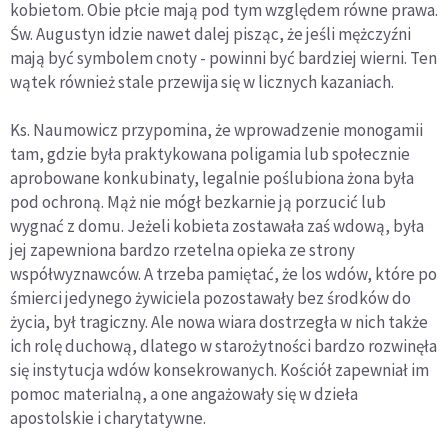
kobietom. Obie płcie mają pod tym względem równe prawa.
Św. Augustyn idzie nawet dalej pisząc, że jeśli mężczyźni
mają być symbolem cnoty - powinni być bardziej wierni. Ten
wątek również stale przewija się w licznych kazaniach.
Ks. Naumowicz przypomina, że wprowadzenie monogamii
tam, gdzie była praktykowana poligamia lub społecznie
aprobowane konkubinaty, legalnie poślubiona żona była
pod ochroną. Mąż nie mógł bezkarnie ją porzucić lub
wygnać z domu. Jeżeli kobieta zostawała zaś wdową, była
jej zapewniona bardzo rzetelna opieka ze strony
współwyznawców. A trzeba pamiętać, że los wdów, które po
śmierci jedynego żywiciela pozostawały bez środków do
życia, był tragiczny. Ale nowa wiara dostrzegła w nich także
ich rolę duchową, dlatego w starożytności bardzo rozwinęła
się instytucja wdów konsekrowanych. Kościół zapewniał im
pomoc materialną, a one angażowały się w dzieła
apostolskie i charytatywne.