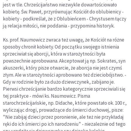
jest w tle. Chrześcijaństwo niezwykle dowartościowało
kobietę. Św. Paweł, przyrównując Kościół do oblubienicy -
kobiety - podkreślał, że z Oblubieńcem - Chrystusem łączy
ją relacja miłości, nie poddania - przypomina historyk.
Ks. prof. Naumowicz zwraca też uwagę, że Kościół na różne
sposoby chronił kobiety. Od początku swojego istnienia
sprzeciwiał się aborcji, która w starożytności była
powszechnie aprobowana. Akceptował ją np. Sokrates, syn
akuszerki, który pisze otwarcie, że aborcja nie jest czymś
złym. Ale w starożytności aprobowano też dzieciobójstwo. -
Gdy w rodzinie było za dużo dziewczynek, zabijano je.
Pierwsi chrześcijanie bardzo kategorycznie sprzeciwiali się
tej praktyce - mówi ks. Naumowicz. Pisma
starochrześcijańskie, np. Didache, które powstało ok. 100 r.,
wyliczając drogi, prowadzące do śmierci duchowej, pisze:
"Nie zabijaj dzieci przez poronienie, ale też nie przykładaj
ręki do ich śmierci po ich narodzeniu" - niezależnie od tego