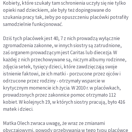
Kobiety, które szukały tam schronienia uczyły się nie tylko
opieki nad dzieckiem, ale były też dopingowane do
szukania pracy tak, żeby po opuszczeniu placówki potrafiły
samodzielnie funkcjonować.
Dziś tych placówek jest 40, 7 z nich prowadzą wyłącznie
zgromadzenia zakonne, w innych siostry są zatrudnione,
zaś organem prowadzącym jest Caritas lub diecezja. W
każdej z nich przechowywane są, niczym albumy rodzinne,
zdjęcia setek, tysięcy dzieci, które zawdzięczają swoje
istnienie faktowi, że ich matki - porzucone przez ojców i
odrzucone przez rodziny - otrzymały wsparcie w
krytycznym momencie ich życia. W 2010 r. w placówkach,
prowadzonych przez zakonnice pomoc otrzymało 112
kobiet. W kolejnych 19, w których siostry pracują, było 416
matek i dzieci.
Matka Olech zwraca uwagę, że wraz ze zmianami
obyczajowymi, powody przebywania w tego typu placówce