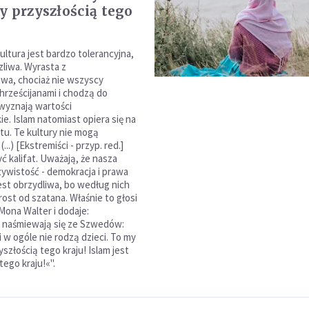
y przyszłością tego
ultura jest bardzo tolerancyjna,
zliwa. Wyrasta z
twa, chociaż nie wszyscy
hrześcijanami i chodzą do
 wyznają wartości
ie. Islam natomiast opiera się na
tu. Te kultury nie mogą
...) [Ekstremiści - przyp. red.]
ć kalifat. Uważają, że nasza
ywistość - demokracja i prawa
jest obrzydliwa, bo według nich
ost od szatana. Właśnie to głosi
Mona Walter i dodaje:
 naśmiewają się ze Szwedów:
i w ogóle nie rodzą dzieci. To my
szłością tego kraju! Islam jest
tego kraju!«".