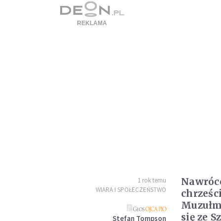
Nawróc
1 rok temu
WIARA I SPOŁECZEŃSTWO
chrześc
Muzułm
się ze 
Stefan Tompson