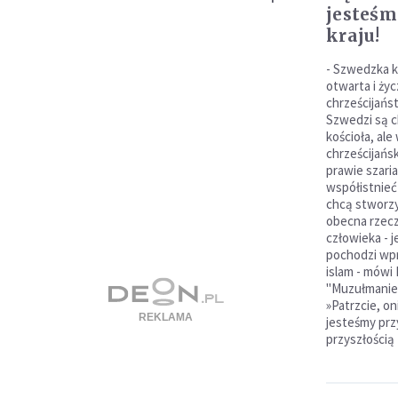
jesteśm
kraju!
- Szwedzka k
otwarta i życ
chrześcijańs
Szwedzi są c
kościoła, ale
chrześcijańsk
prawie szaria
współistnieć (
chcą stworzy
obecna rzecz
człowieka - 
pochodzi wpr
islam - mówi 
"Muzułmanie
»Patrzcie, on
jesteśmy przy
przyszłością 