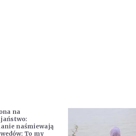
ona na
ijaństwo:
anie naśmiewają
Szwedów: To my