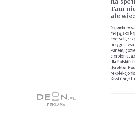
na spot
Tam nie
ale wie
Najpiękniejsz
mogę jako ka
chorych, roz
przygotować 
Panem, gdzie 
cierpienia, a
dla Polskifr.
dyrektor Hos
rekolekcjoni
Krwi Chrystu