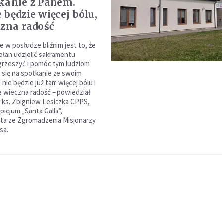
kanie z Panem.
 będzie więcej bólu,
czna radość
e w posłudze bliźnim jest to, że
płan udzielić sakramentu
grzeszyć i pomóc tym ludziom
się na spotkanie ze swoim
nie będzie już tam więcej bólu i
le wieczna radość – powiedział
fr ks. Zbigniew Lesiczka CPPS,
picjum „Santa Galla”,
sta ze Zgromadzenia Misjonarzy
sa.