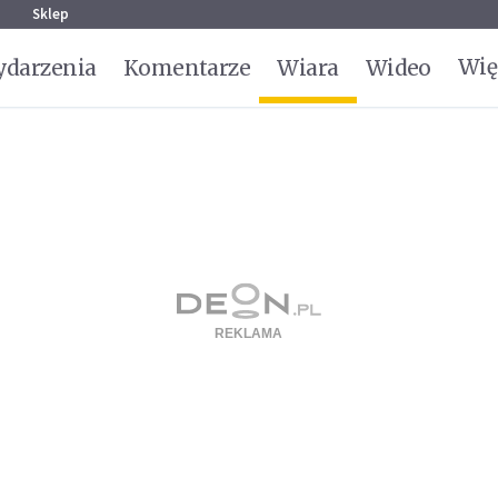
g
Sklep
Wię
darzenia
Komentarze
Wiara
Wideo