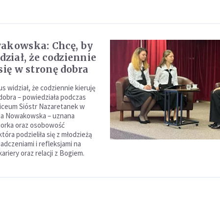
akowska: Chcę, by
dział, że codziennie
się w stronę dobra
s widział, że codziennie kieruję
 dobra – powiedziała podczas
iceum Sióstr Nazaretanek w
da Nowakowska – uznana
torka oraz osobowość
która podzieliła się z młodzieżą
adczeniami i refleksjami na
kariery oraz relacji z Bogiem.