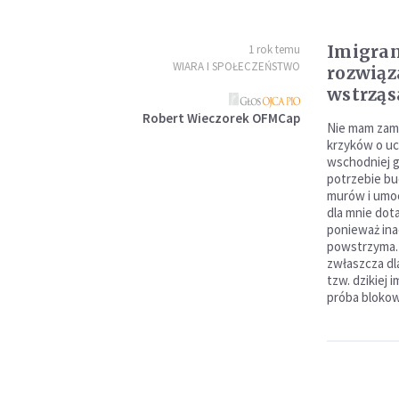
Imigran
1 rok temu
WIARA I SPOŁECZEŃSTWO
rozwiąz
wstrząs
Robert Wieczorek OFMCap
Nie mam zami
krzyków o u
wschodniej g
potrzebie bu
murów i umoc
dla mnie dota
ponieważ inac
powstrzyma. 
zwłaszcza dl
tzw. dzikiej 
próba blokow