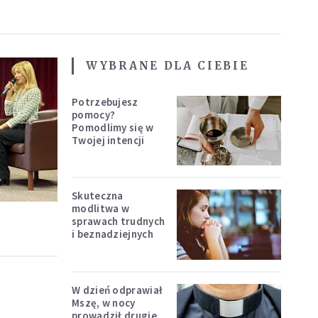
WYBRANE DLA CIEBIE
Potrzebujesz
pomocy?
Pomodlimy się w
Twojej intencji
Skuteczna
modlitwa w
sprawach trudnych
i beznadziejnych
W dzień odprawiał
Mszę, w nocy
prowadził drugie