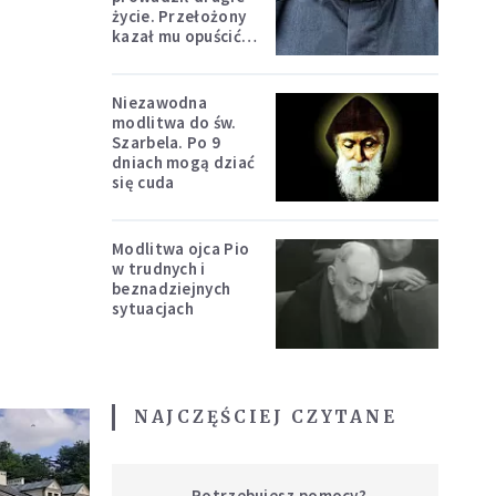
życie. Przełożony
kazał mu opuścić
zakon
Niezawodna
modlitwa do św.
Szarbela. Po 9
dniach mogą dziać
się cuda
Modlitwa ojca Pio
w trudnych i
beznadziejnych
sytuacjach
NAJCZĘŚCIEJ CZYTANE
Potrzebujesz pomocy?