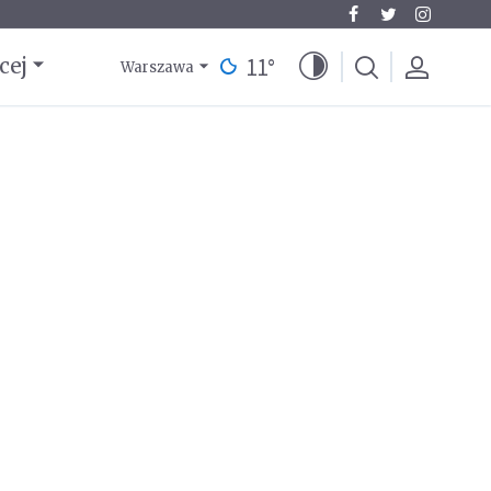
11
°
cej
Warszawa