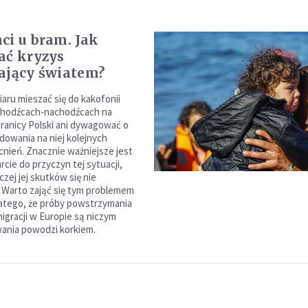
ci u bram. Jak
ać kryzys
ający światem?
aru mieszać się do kakofonii
chodźcach-nachodźcach na
ranicy Polski ani dywagować o
dowania na niej kolejnych
nień. Znacznie ważniejsze jest
rcie do przyczyn tej sytuacji,
zej jej skutków się nie
Warto zająć się tym problemem
atego, że próby powstrzymania
imigracji w Europie są niczym
ania powodzi korkiem.