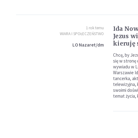
Ida Now
1 rok temu
WIARA I SPOŁECZEŃSTWO
Jezus wi
kieruję 
LO Nazaret/dm
Chcę, by Jezu
się w stronę
wywiadu w L
Warszawie I
tancerka, ak
telewizyjna, 
swoimi doświ
temat życia, 