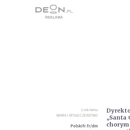
Dyrekt
1 rok temu
WIARA I SPOŁECZEŃSTWO
„Santa 
chorym 
Polskifr.fr/dm