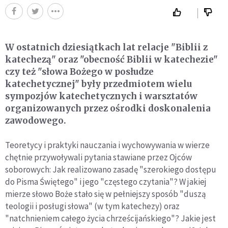
W ostatnich dziesiątkach lat relacje "Biblii z
katechezą" oraz "obecność Biblii w katechezie"
czy też "słowa Bożego w posłudze
katechetycznej" były przedmiotem wielu
sympozjów katechetycznych i warsztatów
organizowanych przez ośrodki doskonalenia
zawodowego.
Teoretycy i praktyki nauczania i wychowywania w wierze
chętnie przywoływali pytania stawiane przez Ojców
soborowych: Jak realizowano zasadę "szerokiego dostępu
do Pisma Świętego" i jego "częstego czytania"? W jakiej
mierze słowo Boże stało się w pełniejszy sposób "duszą
teologii i posługi słowa" (w tym katechezy) oraz
"natchnieniem całego życia chrześcijańskiego"? Jakie jest