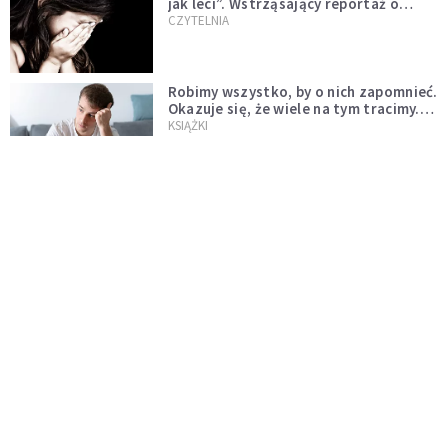
jak leci”. Wstrząsający reportaż o
dzieciństwie milienialsów
CZYTELNIA
Robimy wszystko, by o nich zapomnieć.
Okazuje się, że wiele na tym tracimy.
Czego mogą nas nauczyć porażki?
KSIĄŻKI
Maryja jest dla nas wzorem
kontemplacji, zatrzymania się przy
Tym, który jedynie jest konieczny
WIARA