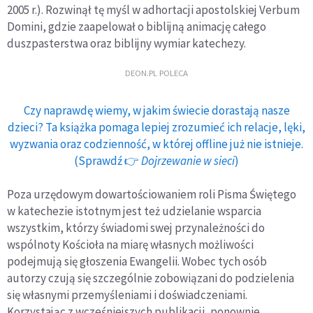
2005 r.). Rozwinął tę myśl w adhortacji apostolskiej Verbum
Domini, gdzie zaapelował o biblijną animację całego
duszpasterstwa oraz biblijny wymiar katechezy.
DEON.PL POLECA
Czy naprawdę wiemy, w jakim świecie dorastają nasze
dzieci? Ta książka pomaga lepiej zrozumieć ich relacje, lęki,
wyzwania oraz codzienność, w której offline już nie istnieje.
(Sprawdź 👉
Dojrzewanie w sieci
)
Poza urzędowym dowartościowaniem roli Pisma Świętego
w katechezie istotnym jest też udzielanie wsparcia
wszystkim, którzy świadomi swej przynależności do
wspólnoty Kościoła na miarę własnych możliwości
podejmują się głoszenia Ewangelii. Wobec tych osób
autorzy czują się szczególnie zobowiązani do podzielenia
się własnymi przemyśleniami i doświadczeniami.
Korzystając z wcześniejszych publikacji, ponownie