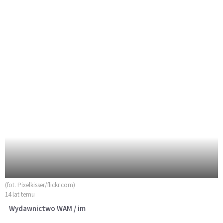
(fot. Pixelkisser/flickr.com)
14 lat temu
Wydawnictwo WAM / im