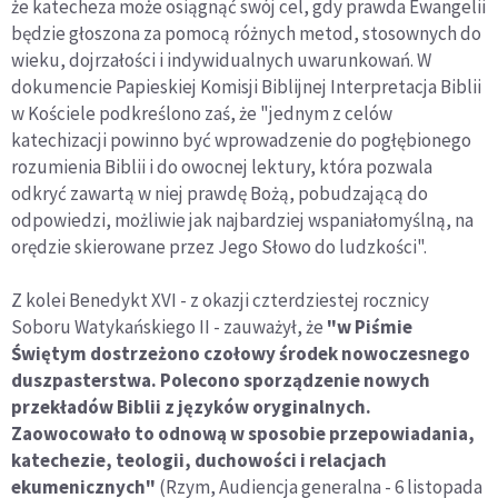
że katecheza może osiągnąć swój cel, gdy prawda Ewangelii
będzie głoszona za pomocą różnych metod, stosownych do
wieku, dojrzałości i indywidualnych uwarunkowań. W
dokumencie Papieskiej Komisji Biblijnej Interpretacja Biblii
w Kościele podkreślono zaś, że "jednym z celów
katechizacji powinno być wprowadzenie do pogłębionego
rozumienia Biblii i do owocnej lektury, która pozwala
odkryć zawartą w niej prawdę Bożą, pobudzającą do
odpowiedzi, możliwie jak najbardziej wspaniałomyślną, na
orędzie skierowane przez Jego Słowo do ludzkości".
Z kolei Benedykt XVI - z okazji czterdziestej rocznicy
Soboru Watykańskiego II - zauważył, że
"w Piśmie
Świętym dostrzeżono czołowy środek nowoczesnego
duszpasterstwa. Polecono sporządzenie nowych
przekładów Biblii z języków oryginalnych.
Zaowocowało to odnową w sposobie przepowiadania,
katechezie, teologii, duchowości i relacjach
ekumenicznych"
(Rzym, Audiencja generalna - 6 listopada