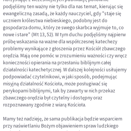
podjęliśmy ten ważny nie tylko dla nas temat, kierując się
ewangeliczną zasadą, że każdy nauczyciel, gdy "staje się
uczniem królestwa niebieskiego, podobny jest do
gospodarza domu, który ze swego skarbca wyjmuje to, co
nowe i stare" (Mt 13, 52). W tym duchu podjęliśmy najpierw
próbę wskazania na ważne dla współczesnej katechezy
problemy wynikające z głoszenia przez Kościół zbawczego
orędzia. Mają one pomóc w zrozumieniu ważności czy wręcz
konieczności opierania na przesłaniu biblijnym całej
działalności katechetycznej. W dalszej kolejności usiłujemy
podpowiadać czytelnikowi, w jaki sposób, podejmując
misyjną działalność Kościoła, może posługiwać się
perykopami biblijnymi, tak by zawarty w nich przekaz
zbawczego orędzia był czytelny i dostępny oraz
rozpoznawany zgodnie z wiarą Kościoła.
Mamy też nadzieję, że sama publikacja będzie wsparciem
przy naświetlaniu Bożym objawieniem spraw ludzkiego