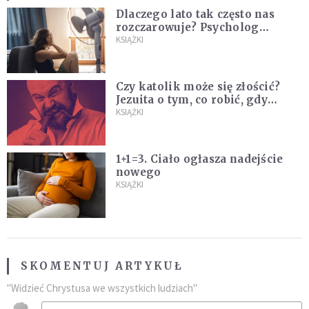
Dlaczego lato tak często nas
rozczarowuje? Psycholog
wyjaśnia, skąd bierze się presja
KSIĄŻKI
na "najlepsze wakacje życia"
Czy katolik może się złościć?
Jezuita o tym, co robić, gdy
puszczają nam nerwy
KSIĄŻKI
1+1=3. Ciało ogłasza nadejście
nowego
KSIĄŻKI
SKOMENTUJ ARTYKUŁ
"Widzieć Chrystusa we wszystkich ludziach"