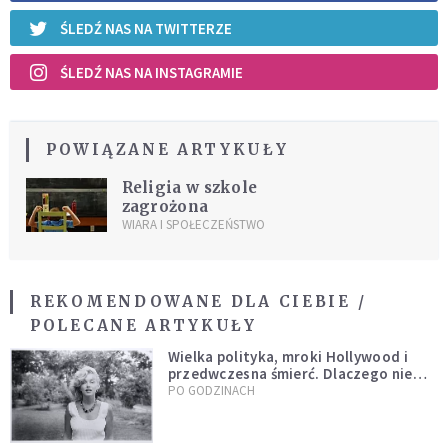
ŚLEDŹ NAS NA TWITTERZE
ŚLEDŹ NAS NA INSTAGRAMIE
POWIĄZANE ARTYKUŁY
Religia w szkole
zagrożona
WIARA I SPOŁECZEŃSTWO
REKOMENDOWANE DLA CIEBIE /
POLECANE ARTYKUŁY
Wielka polityka, mroki Hollywood i
przedwczesna śmierć. Dlaczego nie
możemy przestać mówić o Marilyn
PO GODZINACH
Monroe?