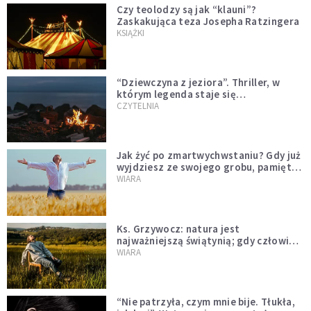
Czy teolodzy są jak “klauni”?
Zaskakująca teza Josepha Ratzingera
KSIĄŻKI
“Dziewczyna z jeziora”. Thriller, w
którym legenda staje się
rzeczywistością
CZYTELNIA
Jak żyć po zmartwychwstaniu? Gdy już
wyjdziesz ze swojego grobu, pamiętaj
o trzech rzeczach
WIARA
Ks. Grzywocz: natura jest
najważniejszą świątynią; gdy człowiek
oddziela się od niej, zachodzą w nim
WIARA
głębokie zmiany
“Nie patrzyła, czym mnie bije. Tłukła,