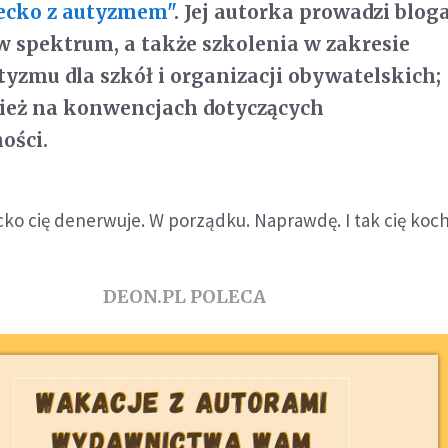
iecko z autyzmem"
. Jej autorka prowadzi bloga
 w spektrum, a także szkolenia w zakresie
yzmu dla szkół i organizacji obywatelskich;
ież na konwencjach dotyczących
ości.
ko cię denerwuje. W porządku. Naprawdę. I tak cię koc
DEON.PL POLECA