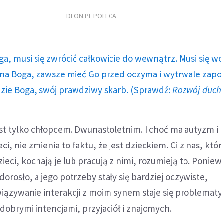
DEON.PL POLECA
ga, musi się zwrócić całkowicie do wewnątrz. Musi się w
a Boga, zawsze mieć Go przed oczyma i wytrwale zap
dzie Boga, swój prawdziwy skarb. (Sprawdź:
Rozwój duc
st tylko chłopcem. Dwunastoletnim. I choć ma autyzm i r
i, nie zmienia to faktu, że jest dzieckiem. Ci z nas, któ
eci, kochają je lub pracują z nimi, rozumieją to. Ponie
orosło, a jego potrzeby stały się bardziej oczywiste,
iązywanie interakcji z moim synem staje się problemat
dobrymi intencjami, przyjaciół i znajomych.