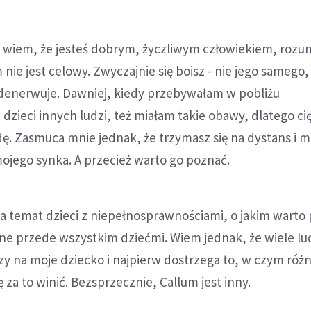
i wiem, że jesteś dobrym, życzliwym człowiekiem, rozu
m nie jest celowy. Zwyczajnie się boisz - nie jego samego,
zdenerwuje. Dawniej, kiedy przebywałam w pobliżu
zieci innych ludzi, też miałam takie obawy, dlatego ci
. Zasmuca mnie jednak, że trzymasz się na dystans i m
mojego synka. A przecież warto go poznać.
a temat dzieci z niepełnosprawnościami, o jakim warto
ne przede wszystkim dziećmi. Wiem jednak, że wiele lu
rzy na moje dziecko i najpierw dostrzega to, w czym różni
 za to winić. Bezsprzecznie, Callum jest inny.