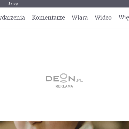
g
Sklep
Wię
darzenia
Komentarze
Wiara
Wideo