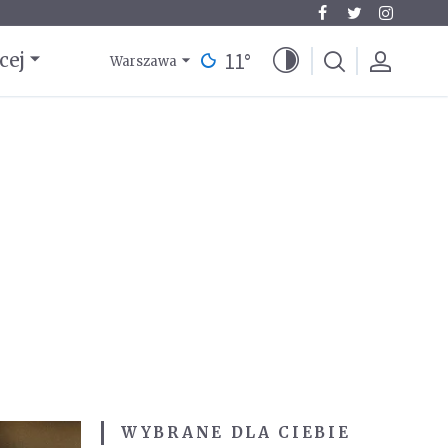
11
°
cej
Warszawa
WYBRANE DLA CIEBIE