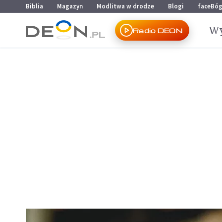
Przejdź do menu głównego
Przejdź do treści
Biblia
Magazyn
Modlitwa w drodze
Blogi
faceBó
Wy
Radio DEON