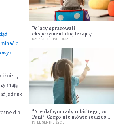
Polacy opracowali
ciąż
eksperymentalną terapię
celowaną autyzmu
NAUKA I TECHNOLOGIA
ominać o
howy
)
óżni się
rzy mają
waż jednak
yczne dla
"Nie dałbym rady robić tego, co
Pani". Czego nie mówić rodzicom
chorych dzieci?
INTELIGENTNE ŻYCIE