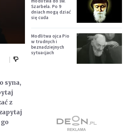
modlitwa do św.
Szarbela. Po 9
dniach mogą dziać
się cuda
Modlitwa ojca Pio
w trudnych i
beznadziejnych
sytuacjach
o syna,
pytaj
ać z
 zapytaj
 go