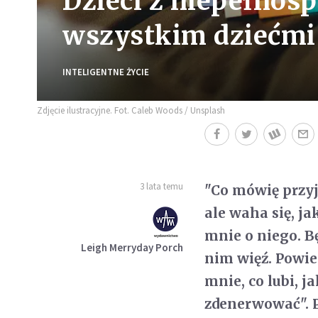
Dzieci z niepełnos
wszystkim dziećmi
INTELIGENTNE ŻYCIE
Zdjęcie ilustracyjne. Fot. Caleb Woods / Unsplash
3 lata temu
"Co mówię przyj
ale waha się, ja
mnie o niego. B
Leigh Merryday Porch
nim więź. Powie
mnie, co lubi, j
zdenerwować". 