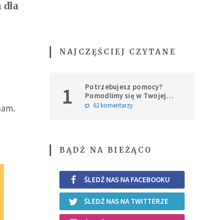
 dla
NAJCZĘŚCIEJ CZYTANE
Potrzebujesz pomocy?
1
Pomodlimy się w Twojej
intencji
62 komentarzy
ham.
BĄDŹ NA BIEŻĄCO
ŚLEDŹ NAS NA FACEBOOKU
ŚLEDŹ NAS NA TWITTERZE