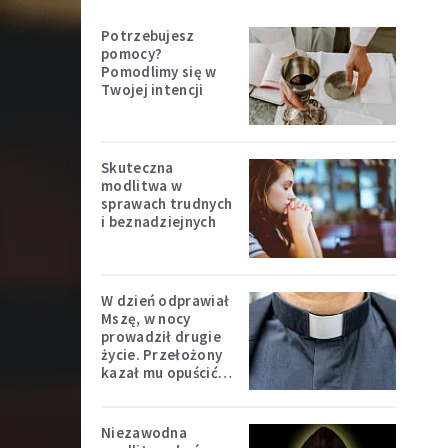
Potrzebujesz
pomocy?
Pomodlimy się w
Twojej intencji
Skuteczna
modlitwa w
sprawach trudnych
i beznadziejnych
W dzień odprawiał
Mszę, w nocy
prowadził drugie
życie. Przełożony
kazał mu opuścić
zakon
Niezawodna