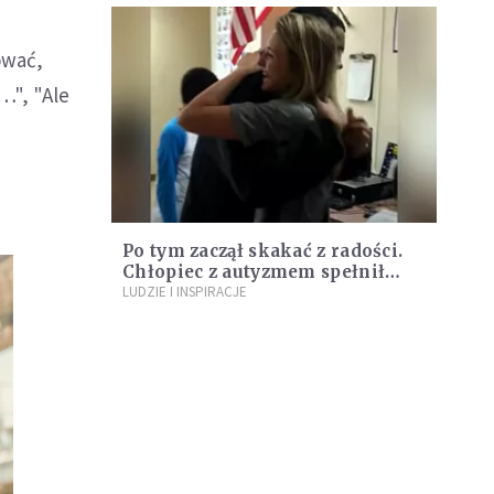
ować,
…", "Ale
Po tym zaczął skakać z radości.
Chłopiec z autyzmem spełnił
marzenie o balu maturalnym
LUDZIE I INSPIRACJE