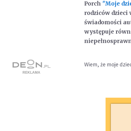
Porch
"Moje dz
rodziców dzieci
świadomości aut
występuje równ
niepełnosprawn
Wiem, że moje dziec