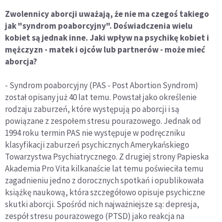
Zwolennicy aborcji uważają, że nie ma czegoś takiego
jak "syndrom poaborcyjny". Doświadczenia wielu
kobiet są jednak inne. Jaki wpływ na psychikę kobiet i
mężczyzn - matek i ojców lub partnerów - może mieć
aborcja?
- Syndrom poaborcyjny (PAS - Post Abortion Syndrom)
został opisany już 40 lat temu. Powstał jako określenie
rodzaju zaburzeń, które występują po aborcji i są
powiązane z zespołem stresu pourazowego. Jednak od
1994 roku termin PAS nie występuje w podręczniku
klasyfikacji zaburzeń psychicznych Amerykańskiego
Towarzystwa Psychiatrycznego. Z drugiej strony Papieska
Akademia Pro Vita kilkanaście lat temu poświeciła temu
zagadnieniu jedno z dorocznych spotkań i opublikowała
książkę naukową, która szczegółowo opisuje psychiczne
skutki aborcji. Spośród nich najważniejsze są: depresja,
zespół stresu pourazowego (PTSD) jako reakcja na