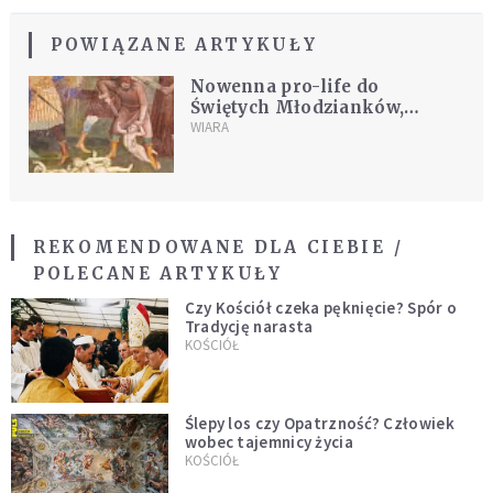
POWIĄZANE ARTYKUŁY
Nowenna pro-life do
Świętych Młodzianków,
którzy oddali życie za
WIARA
Dzieciątko Jezus
REKOMENDOWANE DLA CIEBIE /
POLECANE ARTYKUŁY
Czy Kościół czeka pęknięcie? Spór o
Tradycję narasta
KOŚCIÓŁ
Ślepy los czy Opatrzność? Człowiek
wobec tajemnicy życia
KOŚCIÓŁ