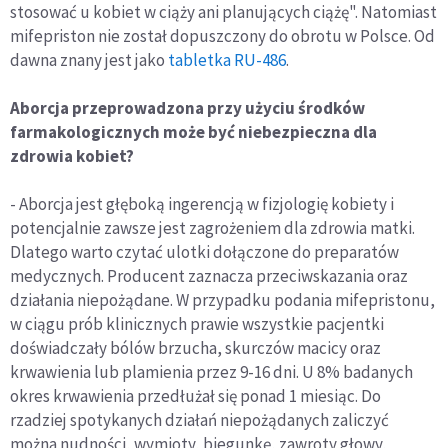
stosować u kobiet w ciąży ani planujących ciążę". Natomiast
mifepriston nie został dopuszczony do obrotu w Polsce. Od
dawna znany jest jako
tabletka RU-486
.
Aborcja przeprowadzona przy użyciu środków
farmakologicznych może być niebezpieczna dla
zdrowia kobiet?
- Aborcja jest głęboką ingerencją w fizjologię kobiety i
potencjalnie zawsze jest zagrożeniem dla zdrowia matki.
Dlatego warto czytać ulotki dołączone do preparatów
medycznych. Producent zaznacza przeciwskazania oraz
działania niepożądane. W przypadku podania mifepristonu,
w ciągu prób klinicznych prawie wszystkie pacjentki
doświadczały bólów brzucha, skurczów macicy oraz
krwawienia lub plamienia przez 9-16 dni. U 8% badanych
okres krwawienia przedłużał się ponad 1 miesiąc. Do
rzadziej spotykanych działań niepożądanych zaliczyć
można nudności, wymioty, biegunkę, zawroty głowy,