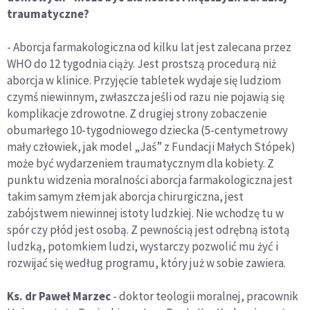
traumatyczne?
- Aborcja farmakologiczna od kilku lat jest zalecana przez
WHO do 12 tygodnia ciąży. Jest prostszą procedurą niż
aborcja w klinice. Przyjęcie tabletek wydaje się ludziom
czymś niewinnym, zwłaszcza jeśli od razu nie pojawią się
komplikacje zdrowotne. Z drugiej strony zobaczenie
obumarłego 10-tygodniowego dziecka (5-centymetrowy
mały człowiek, jak model „Jaś” z Fundacji Małych Stópek)
może być wydarzeniem traumatycznym dla kobiety. Z
punktu widzenia moralności aborcja farmakologiczna jest
takim samym złem jak aborcja chirurgiczna, jest
zabójstwem niewinnej istoty ludzkiej. Nie wchodzę tu w
spór czy płód jest osobą. Z pewnością jest odrębną istotą
ludzką, potomkiem ludzi, wystarczy pozwolić mu żyć i
rozwijać się według programu, który już w sobie zawiera.
Ks. dr Paweł Marzec
- doktor teologii moralnej, pracownik