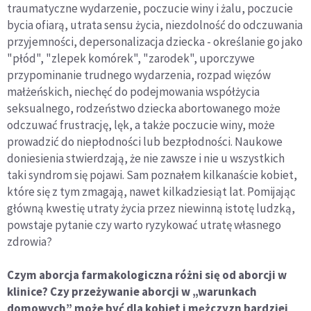
traumatyczne wydarzenie, poczucie winy i żalu, poczucie
bycia ofiarą, utrata sensu życia, niezdolność do odczuwania
przyjemności, depersonalizacja dziecka - określanie go jako
"płód", "zlepek komórek", "zarodek", uporczywe
przypominanie trudnego wydarzenia, rozpad więzów
małżeńskich, niechęć do podejmowania współżycia
seksualnego, rodzeństwo dziecka abortowanego może
odczuwać frustrację, lęk, a także poczucie winy, może
prowadzić do niepłodności lub bezpłodności. Naukowe
doniesienia stwierdzają, że nie zawsze i nie u wszystkich
taki syndrom się pojawi. Sam poznałem kilkanaście kobiet,
które się z tym zmagają, nawet kilkadziesiąt lat. Pomijając
główną kwestię utraty życia przez niewinną istotę ludzką,
powstaje pytanie czy warto ryzykować utratę własnego
zdrowia?
Czym aborcja farmakologiczna różni się od aborcji w
klinice? Czy przeżywanie aborcji w „warunkach
domowych” może być dla kobiet i mężczyzn bardziej