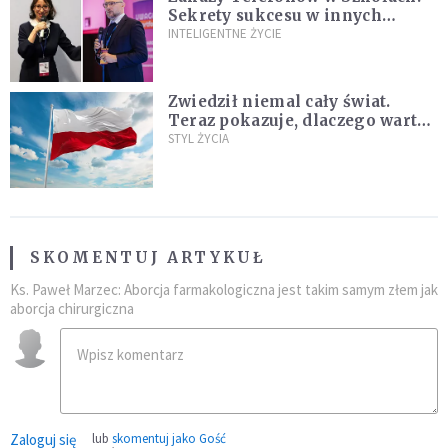
Sekrety sukcesu w innych
krajach, które nauczyciele i
INTELIGENTNE ŻYCIE
rodzice mogą wykorzystać
[WYWIAD]
Zwiedził niemal cały świat.
Teraz pokazuje, dlaczego warto
zakochać się w Polsce
STYL ŻYCIA
SKOMENTUJ ARTYKUŁ
Ks. Paweł Marzec: Aborcja farmakologiczna jest takim samym złem jak
aborcja chirurgiczna
Zaloguj się
lub
skomentuj jako Gość