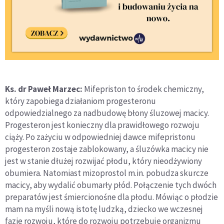
Ks. dr Paweł Marzec:
Mifepriston to środek chemiczny,
który zapobiega działaniom progesteronu
odpowiedzialnego za nadbudowę błony śluzowej macicy.
Progesteron jest konieczny dla prawidłowego rozwoju
ciąży. Po zażyciu w odpowiedniej dawce mifepristonu
progesteron zostaje zablokowany, a śluzówka macicy nie
jest w stanie dłużej rozwijać płodu, który nieodżywiony
obumiera. Natomiast mizoprostol m.in. pobudza skurcze
macicy, aby wydalić obumarły płód. Połączenie tych dwóch
preparatów jest śmiercionośne dla płodu. Mówiąc o płodzie
mam na myśli nową istotę ludzką, dziecko we wczesnej
fazie rozwoju, które do rozwoju potrzebuje organizmu