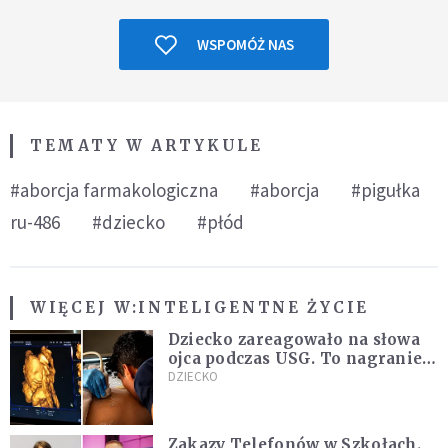
WSPOMÓŻ NAS
TEMATY W ARTYKULE
#aborcja farmakologiczna
#aborcja
#pigułka
ru-486
#dziecko
#płód
WIĘCEJ W:
INTELIGENTNE ŻYCIE
Dziecko zareagowało na słowa
ojca podczas USG. To nagranie
podbija sieć
DZIECKO
Zakazy Telefonów w Szkołach.