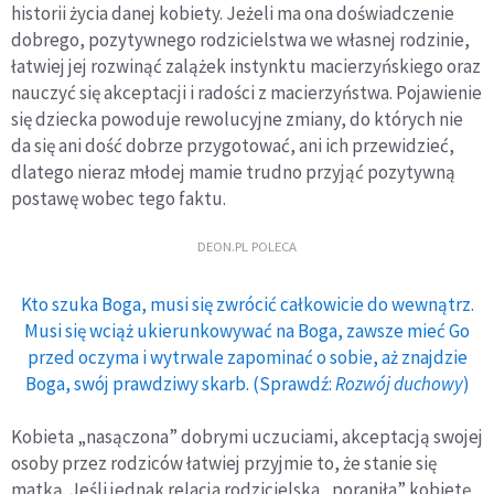
historii życia danej kobiety. Jeżeli ma ona doświadczenie
dobrego, pozytywnego rodzicielstwa we własnej rodzinie,
łatwiej jej rozwinąć zalążek instynktu macierzyńskiego oraz
nauczyć się akceptacji i radości z macierzyństwa. Pojawienie
się dziecka powoduje rewolucyjne zmiany, do których nie
da się ani dość dobrze przygotować, ani ich przewidzieć,
dlatego nieraz młodej mamie trudno przyjąć pozytywną
postawę wobec tego faktu.
DEON.PL POLECA
Kto szuka Boga, musi się zwrócić całkowicie do wewnątrz.
Musi się wciąż ukierunkowywać na Boga, zawsze mieć Go
przed oczyma i wytrwale zapominać o sobie, aż znajdzie
Boga, swój prawdziwy skarb. (Sprawdź:
Rozwój duchowy
)
Kobieta „nasączona” dobrymi uczuciami, akceptacją swojej
osoby przez rodziców łatwiej przyjmie to, że stanie się
matką. Jeśli jednak relacja rodzicielska „poraniła” kobietę,