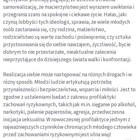
samorealizację, że macierzyństwo jest wyrazem uwikłania i
przegrania szans na spokojne i ciekawe życie. Hałas, jaki
czynią lobbyści tych ideologii, sprawia, że wiele młodych
osób zastanawia się, czy rodzina, małżeństwo,
rodzicielstwo są warte zachodu i poświęcenia; czy sztuka
przystosowania się do siebie nawzajem, życzliwość, bycie
dobrym to nie przestarzałe, nieaktualne zalecenia
nieprzystające do dzisiejszego świata walki i konfrontacji.
Realizacja siebie może następować na różnych drogach i w
różny sposób. Młodzi ludzie artykułują potrzebę
przynależności i bezpieczeństwa, wsparcia i miłości. Jest to
zgodne z ustaleniami badań z zakresu profilaktyki
zachowań ryzykownych, takich jak m.in. sięganie po alkohol,
narkotyki, palenie papierosów, agresja, przedwczesna
inicjacja seksualna. W nowoczesnej profilaktyce jednym z
najważniejszych czynników chroniących młodego człowieka
przed zachowaniami ryzykownymi jest silna więź