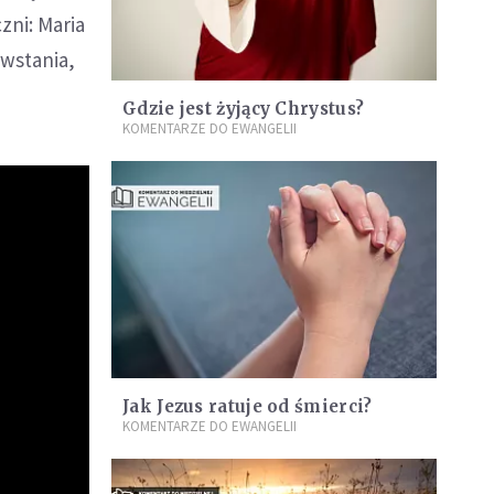
czni: Maria
hwstania,
Gdzie jest żyjący Chrystus?
KOMENTARZE DO EWANGELII
Jak Jezus ratuje od śmierci?
KOMENTARZE DO EWANGELII