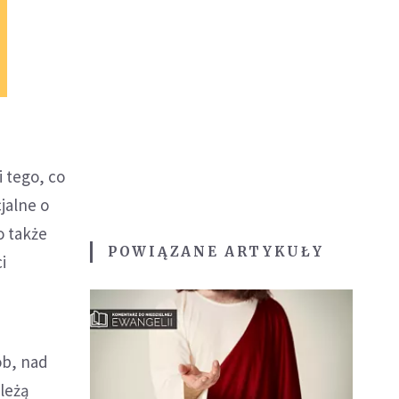
 tego, co
cjalne o
o także
POWIĄZANE ARTYKUŁY
i
ób, nad
leżą