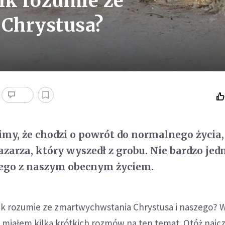
ik rozumie ze
Chrystusa?
zimy, że chodzi o powrót do normalnego życia,
zarza, który wyszedł z grobu. Nie bardzo jed
tego z naszym obecnym życiem.
ik rozumie ze zmartwychwstania Chrystusa i naszego? 
miałem kilka krótkich rozmów na ten temat. Otóż najcz