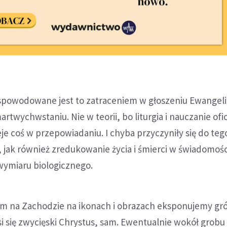
 spowodowane jest to zatraceniem w głoszeniu Ewangelii
artwychwstaniu. Nie w teorii, bo liturgia i nauczanie ofi
e coś w przepowiadaniu. I chyba przyczyniły się do teg
, jak również zredukowanie życia i śmierci w świadomośc
wymiaru biologicznego.
kim na Zachodzie na ikonach i obrazach eksponujemy gr
 się zwycięski Chrystus, sam. Ewentualnie wokół grobu 