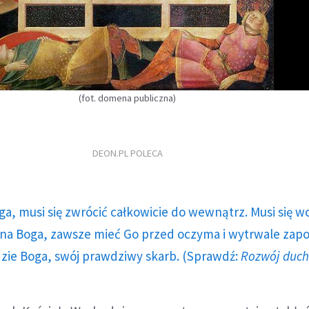
(fot. domena publiczna)
DEON.PL POLECA
ga, musi się zwrócić całkowicie do wewnątrz. Musi się w
a Boga, zawsze mieć Go przed oczyma i wytrwale zap
dzie Boga, swój prawdziwy skarb. (Sprawdź:
Rozwój duc