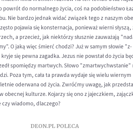
 o powrót do normalnego życia, coś na podobieństwo Ła
obu. Nie bardzo jednak widać związek tego z naszym o
często pojawia się konsternacja, ponieważ wierni słyszą,
rzech, a przecież, jak niektórzy słusznie zauważają "nad
y". O jaką więc śmierć chodzi? Już w samym słowie "z-
ryje się pewna zagadka. Jezus nie powstał do życia bę
zedł spomiędzy martwych. Słowo "zmartwychwstanie"
dzi. Poza tym, cała ta prawda wydaje się wielu wiernym
letnie oderwana od życia. Zwróćmy uwagę, jak przedsta
obecnej kulturze. Kojarzy się ono z jajeczkiem, zającz
le czy wiadomo, dlaczego?
DEON.PL POLECA