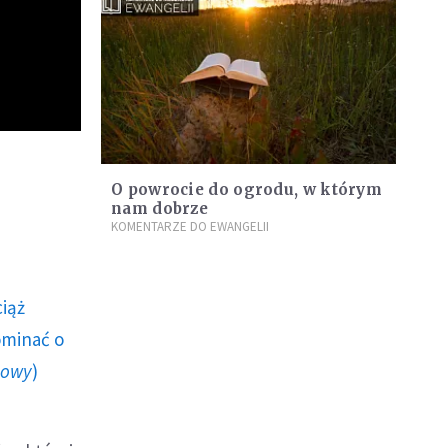
O powrocie do ogrodu, w którym
nam dobrze
KOMENTARZE DO EWANGELII
ciąż
ominać o
howy
)