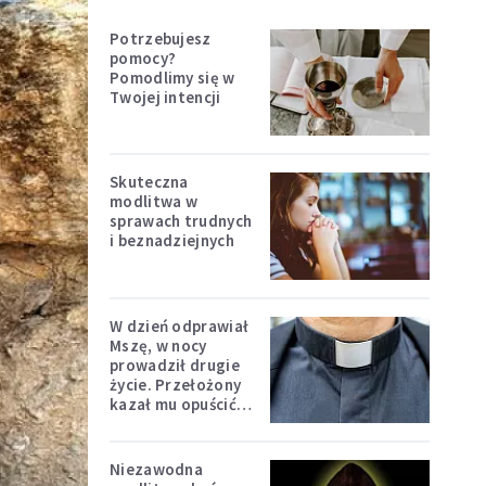
Potrzebujesz
pomocy?
Pomodlimy się w
Twojej intencji
Skuteczna
modlitwa w
sprawach trudnych
i beznadziejnych
W dzień odprawiał
Mszę, w nocy
prowadził drugie
życie. Przełożony
kazał mu opuścić
zakon
Niezawodna