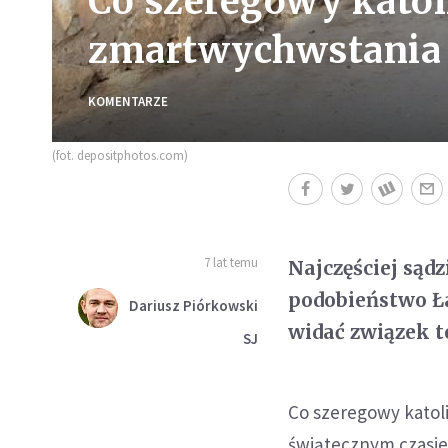
Co szeregowy katol
zmartwychwstania 
KOMENTARZE
(fot. depositphotos.com)
7 lat temu
Najczęściej sąd
podobieństwo Ła
Dariusz Piórkowski
widać związek 
SJ
Co szeregowy katol
świątecznym czasie 