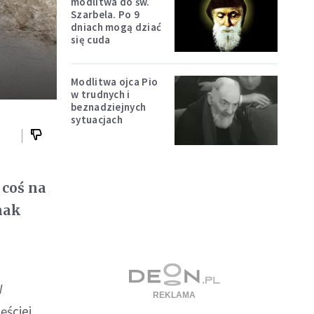
modlitwa do św.
Szarbela. Po 9
dniach mogą dziać
się cuda
Modlitwa ojca Pio
w trudnych i
beznadziejnych
sytuacjach
 coś na
nak
W
ęściej