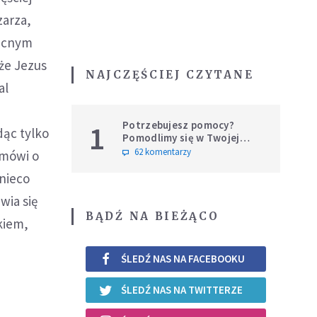
zarza,
becnym
 że Jezus
NAJCZĘŚCIEJ CZYTANE
al
Potrzebujesz pomocy?
1
dąc tylko
Pomodlimy się w Twojej
intencji
62 komentarzy
 mówi o
 nieco
wia się
BĄDŹ NA BIEŻĄCO
kiem,
ŚLEDŹ NAS NA FACEBOOKU
ŚLEDŹ NAS NA TWITTERZE