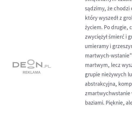
sądzimy, że chodzi
który wyszedł z gr
życiem. Po drugie, 
zwyciężył śmierć i g
umieramy i grzeszym
martwych-wstanie" k
martwym, lecz wys
grupie nieżywych lu
abstrakcyjna, komp
zmartwychwstanie w 
baziami. Pięknie, a