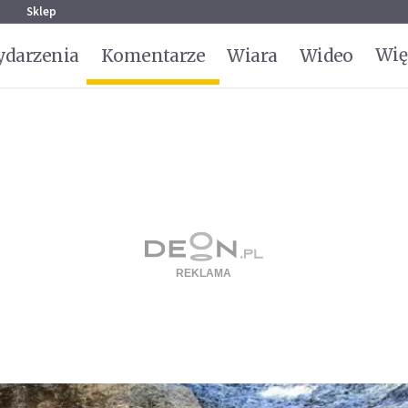
g
Sklep
Wię
darzenia
Komentarze
Wiara
Wideo