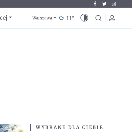
11
°
cej
Warszawa
WYBRANE DLA CIEBIE