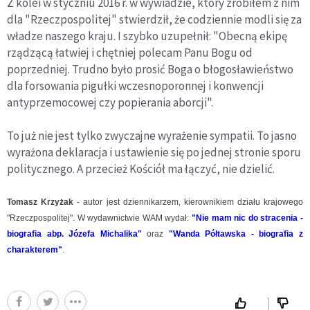
Z kolei w styczniu 2016 r. w wywiadzie, który zrobiłem z nim
dla "Rzeczpospolitej" stwierdził, że codziennie modli się za
władze naszego kraju. I szybko uzupełnił: "Obecną ekipę
rządzącą łatwiej i chętniej polecam Panu Bogu od
poprzedniej. Trudno było prosić Boga o błogosławieństwo
dla forsowania pigułki wczesnoporonnej i konwencji
antyprzemocowej czy popierania aborcji".
To już nie jest tylko zwyczajne wyrażenie sympatii. To jasno
wyrażona deklaracja i ustawienie się po jednej stronie sporu
politycznego. A przecież Kościół ma łączyć, nie dzielić.
Tomasz Krzyżak
- autor jest dziennikarzem, kierownikiem działu krajowego
"Rzeczpospolitej". W wydawnictwie WAM wydał:
"Nie mam nic do stracenia -
biografia abp. Józefa Michalika"
oraz
"Wanda Półtawska - biografia z
charakterem"
.