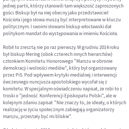
jednej partii, którzy stanowili tam większość zaproszonych
gości. Biskup był na niej obecny jako przedstawiciel
Kościoła i jego słowa muszą być interpretowane w kluczu
politycznym. I swoimi słowami biskup włocławski dał
politykom mandat do występowania w imieniu Kościoła.
Robił to zresztą nie po raz pierwszy. W grudniu 2014 roku
był biskup Mering (obok czterech innych hierarchów)
członkiem Komitetu Honorowego "Marszu w obronie
demokracji i wolności mediów", który był organizowany
przez PiS. Pod wpływem krytyki medialnej i interwencji
ówczesnego nuncjusza apostolskiego wycofał się z
komitetu. W specjalnym oświadczeniu napisał, że robi to z
troski o "jedność Konferencji Episkopatu Polski", ale w
kolejnym zdaniu zapisał: "Nie znaczy to, że ideały, o których
realizację w życiu społecznym zabiegają organizatorzy
marszu, przestały być mi bliskie".