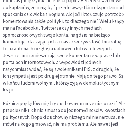
Podczas pielgrzymki do Polski papież Benedykt XVI mówił
do kapłanów, że mają być przede wszystkim ekspertami od
spotkania człowieka z Bogiem. Ale jeśli ktoś czuje potrzebę
komentowania także polityki, to dlaczego nie? Wielu księży
ma na Facebooku, Twitterze czy innych mediach
społecznościowych swoje konta, na gdzie na bieżąco
komentują otaczającą ich - i nas - rzeczywistość. Inni robią
to na antenach rozgłośni radiowych lub w telewizjach.
Jeszcze inni zamieszczają swoje komentarze w prasie lub
portalach internetowych. Z wypowiedzi jednych
natychmiast widać, że są zwolennikami PiS, z drugich, że
ich sympatia jest po drugiej stronie. Mają do tego prawo. Są
w końcu ludźmi wolnymi, którzy żyją w demokratycznym
kraju.
Różnica poglądów między duchownym może nieco razić. Ale
przecież nikt ich nie zmusza do jednomyślności w kwestiach
politycznych. Dopóki duchowny niczego mi nie narzuca, nie
mówi na kogo głosować, nie ma problemu. Ale nawet jeśli