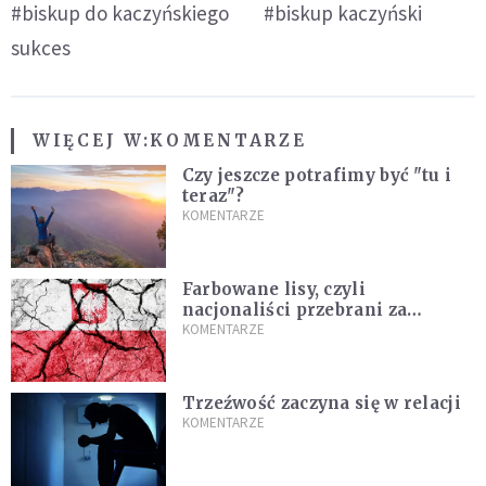
#biskup do kaczyńskiego
#biskup kaczyński
sukces
WIĘCEJ W:
KOMENTARZE
Czy jeszcze potrafimy być "tu i
teraz"?
KOMENTARZE
Farbowane lisy, czyli
nacjonaliści przebrani za
chrześcijan
KOMENTARZE
Trzeźwość zaczyna się w relacji
KOMENTARZE