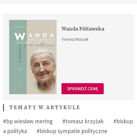
Wanda Półtawska
Tomasz Krzyżak
SPRAWDŹ CENĘ
TEMATY W ARTYKULE
#bp wiesław mering
#tomasz krzyżak
#biskup
a polityka
#biskup sympatie polityczne