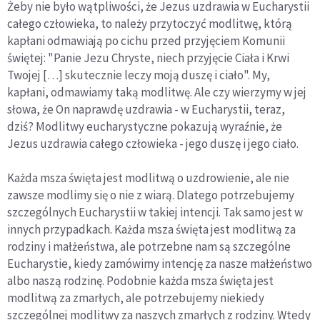
Żeby nie było wątpliwości, że Jezus uzdrawia w Eucharystii
całego człowieka, to należy przytoczyć modlitwę, którą
kapłani odmawiają po cichu przed przyjęciem Komunii
świętej: "Panie Jezu Chryste, niech przyjęcie Ciała i Krwi
Twojej […] skutecznie leczy moją duszę i ciało". My,
kapłani, odmawiamy taką modlitwę. Ale czy wierzymy w jej
słowa, że On naprawdę uzdrawia - w Eucharystii, teraz,
dziś? Modlitwy eucharystyczne pokazują wyraźnie, że
Jezus uzdrawia całego człowieka - jego duszę i jego ciało.
Każda msza święta jest modlitwą o uzdrowienie, ale nie
zawsze modlimy się o nie z wiarą. Dlatego potrzebujemy
szczególnych Eucharystii w takiej intencji. Tak samo jest w
innych przypadkach. Każda msza święta jest modlitwą za
rodziny i małżeństwa, ale potrzebne nam są szczególne
Eucharystie, kiedy zamówimy intencję za nasze małżeństwo
albo naszą rodzinę. Podobnie każda msza święta jest
modlitwą za zmarłych, ale potrzebujemy niekiedy
szczególnej modlitwy za naszych zmarłych z rodziny. Wtedy