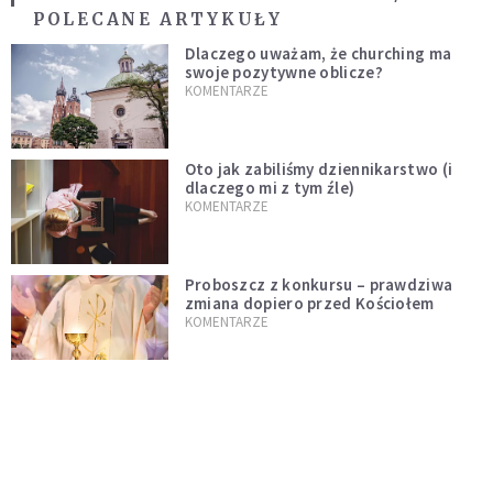
POLECANE ARTYKUŁY
Dlaczego uważam, że churching ma
swoje pozytywne oblicze?
KOMENTARZE
Oto jak zabiliśmy dziennikarstwo (i
dlaczego mi z tym źle)
KOMENTARZE
Proboszcz z konkursu – prawdziwa
zmiana dopiero przed Kościołem
KOMENTARZE
Niech rozkwitną przydomowe ogródki
i żyją dłużej od nas
KOMENTARZE