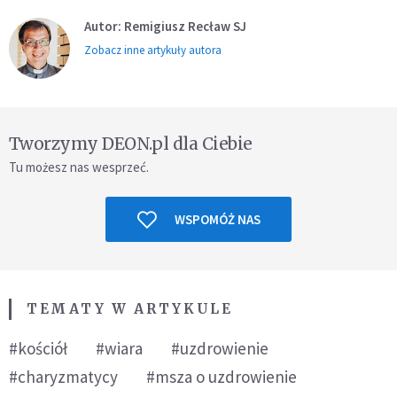
Autor: Remigiusz Recław SJ
Zobacz inne artykuły autora
Tworzymy DEON.pl dla Ciebie
Tu możesz nas wesprzeć.
WSPOMÓŻ NAS
TEMATY W ARTYKULE
#kościół
#wiara
#uzdrowienie
#charyzmatycy
#msza o uzdrowienie