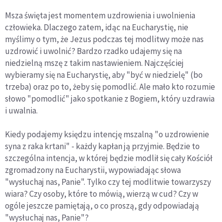
Msza święta jest momentem uzdrowienia i uwolnienia
człowieka. Dlaczego zatem, idąc na Eucharystię, nie
myślimy o tym, że Jezus podczas tej modlitwy może nas
uzdrowić i uwolnić? Bardzo rzadko udajemy się na
niedzielną mszę z takim nastawieniem. Najczęściej
wybieramy się na Eucharystię, aby "być w niedzielę" (bo
trzeba) oraz po to, żeby się pomodlić. Ale mało kto rozumie
słowo "pomodlić" jako spotkanie z Bogiem, który uzdrawia
i uwalnia.
Kiedy podajemy księdzu intencję mszalną "o uzdrowienie
syna z raka krtani" - każdy kapłan ją przyjmie. Będzie to
szczególna intencja, w której będzie modlił się cały Kościół
zgromadzony na Eucharystii, wypowiadając słowa
"wysłuchaj nas, Panie". Tylko czy tej modlitwie towarzyszy
wiara? Czy osoby, które to mówią, wierzą w cud? Czy w
ogóle jeszcze pamiętają, o co proszą, gdy odpowiadają
"wysłuchaj nas, Panie"?