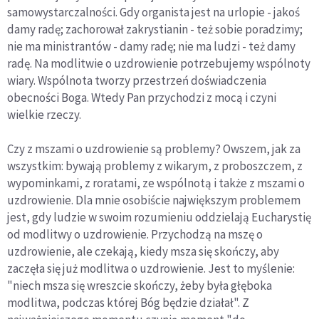
samowystarczalności. Gdy organista jest na urlopie - jakoś
damy radę; zachorował zakrystianin - też sobie poradzimy;
nie ma ministrantów - damy radę; nie ma ludzi - też damy
radę. Na modlitwie o uzdrowienie potrzebujemy wspólnoty
wiary. Wspólnota tworzy przestrzeń doświadczenia
obecności Boga. Wtedy Pan przychodzi z mocą i czyni
wielkie rzeczy.
Czy z mszami o uzdrowienie są problemy? Owszem, jak za
wszystkim: bywają problemy z wikarym, z proboszczem, z
wypominkami, z roratami, ze wspólnotą i także z mszami o
uzdrowienie. Dla mnie osobiście największym problemem
jest, gdy ludzie w swoim rozumieniu oddzielają Eucharystię
od modlitwy o uzdrowienie. Przychodzą na mszę o
uzdrowienie, ale czekają, kiedy msza się skończy, aby
zaczęła się już modlitwa o uzdrowienie. Jest to myślenie:
"niech msza się wreszcie skończy, żeby była głęboka
modlitwa, podczas której Bóg będzie działał". Z