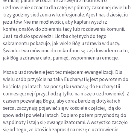
W mojej parafii w Łodzi msza święta z modlitwą o
uzdrowienie oznacza dla całej wspólnoty zakonnej dwie lub
trzy godziny siedzenia w konfesjonale. A jest nas dziesięciu
jezuitów. Nie ma możliwości, aby kapłani wyszli z
konfesjonałów do zbierania tacy lub rozdawania komunii.
Jest za dużo spowiedzi. Liczba chętnych do tego
sakramentu pokazuje, jak wiele Bóg uzdrawia w duszy.
Świadectwa mówione do mikrofonu są zaś dowodem na to,
jak Bóg uzdrawia ciało, pamięć, wspomnienia i emocje.
Msza o uzdrowienie jest też miejscem ewangelizacji. Dla
wielu osób przyjście na taką Eucharystię jest powrotem do
kościoła po latach. Na początku wracają do Eucharystii
comiesięcznej (przychodzą tylko na mszę o uzdrowienie). Z
czasem pozwalają Bogu, aby coraz bardziej dotykał ich
serca, zaczynają pojawiać się w kościele częściej, idą do
spowiedzi po wielu latach. Dopiero potem przychodzą do
wspólnoty i stają się ewangelizatorami. A wszystko zaczęło
się od tego, że ktoś ich zaprosił na mszę o uzdrowienie.