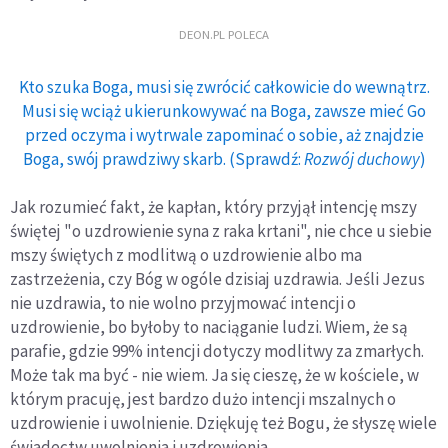
DEON.PL POLECA
Kto szuka Boga, musi się zwrócić całkowicie do wewnątrz.
Musi się wciąż ukierunkowywać na Boga, zawsze mieć Go
przed oczyma i wytrwale zapominać o sobie, aż znajdzie
Boga, swój prawdziwy skarb. (Sprawdź:
Rozwój duchowy
)
Jak rozumieć fakt, że kapłan, który przyjął intencję mszy
świętej "o uzdrowienie syna z raka krtani", nie chce u siebie
mszy świętych z modlitwą o uzdrowienie albo ma
zastrzeżenia, czy Bóg w ogóle dzisiaj uzdrawia. Jeśli Jezus
nie uzdrawia, to nie wolno przyjmować intencji o
uzdrowienie, bo byłoby to naciąganie ludzi. Wiem, że są
parafie, gdzie 99% intencji dotyczy modlitwy za zmarłych.
Może tak ma być - nie wiem. Ja się cieszę, że w kościele, w
którym pracuję, jest bardzo dużo intencji mszalnych o
uzdrowienie i uwolnienie. Dziękuję też Bogu, że słyszę wiele
świadectw uwolnienia i uzdrowienia.