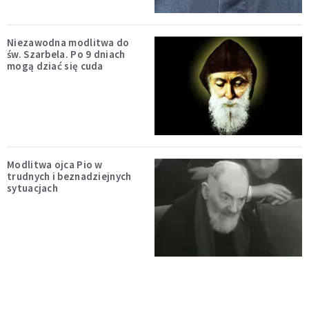
Niezawodna modlitwa do
św. Szarbela. Po 9 dniach
mogą dziać się cuda
Modlitwa ojca Pio w
trudnych i beznadziejnych
sytuacjach