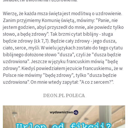
Wierzę, że każda msza święta jest modlitwą o uzdrowienie.
Zanim przyjmiemy Komunię świętą, mówimy: "Panie, nie
jestem godzien, abyś przyszedł do mnie, ale powiedz tylko
słowo, a będę zdrowy". Tak brzmi cytat biblijny - sługa
będzie zdrowy (Łk 7,7). Będzie cały zdrowy - jego dusza,
ciało, serce, myśli. W wielu językach zostało do tego cytatu
biblijnego dołożone słowo "dusza", czyli że "dusza będzie
uzdrowiona". Jeszcze w języku francuskim mówią "będę
zdrowy". Kiedyś powiedziałem jezuicie francuskiemu, że w
Polsce nie mówimy "będę zdrowy", tylko "dusza będzie
uzdrowiona". On mnie wtedy zapytał: "A co z sercem?".
DEON.PL POLECA