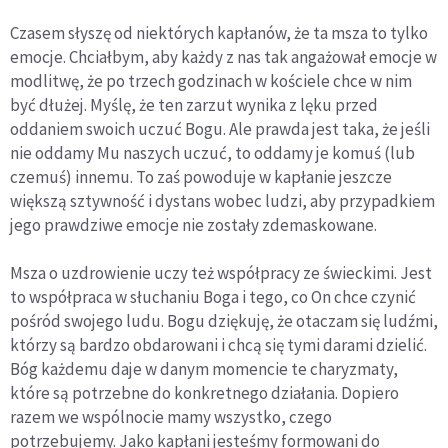
Czasem słyszę od niektórych kapłanów, że ta msza to tylko
emocje. Chciałbym, aby każdy z nas tak angażował emocje w
modlitwę, że po trzech godzinach w kościele chce w nim
być dłużej. Myślę, że ten zarzut wynika z lęku przed
oddaniem swoich uczuć Bogu. Ale prawda jest taka, że jeśli
nie oddamy Mu naszych uczuć, to oddamy je komuś (lub
czemuś) innemu. To zaś powoduje w kapłanie jeszcze
większą sztywność i dystans wobec ludzi, aby przypadkiem
jego prawdziwe emocje nie zostały zdemaskowane.
Msza o uzdrowienie uczy też współpracy ze świeckimi. Jest
to współpraca w słuchaniu Boga i tego, co On chce czynić
pośród swojego ludu. Bogu dziękuję, że otaczam się ludźmi,
którzy są bardzo obdarowani i chcą się tymi darami dzielić.
Bóg każdemu daje w danym momencie te charyzmaty,
które są potrzebne do konkretnego działania. Dopiero
razem we wspólnocie mamy wszystko, czego
potrzebujemy. Jako kapłani jesteśmy formowani do