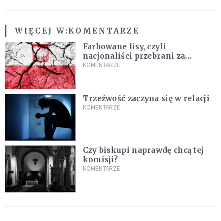
WIĘCEJ W:
KOMENTARZE
Farbowane lisy, czyli
nacjonaliści przebrani za
chrześcijan
KOMENTARZE
Trzeźwość zaczyna się w relacji
KOMENTARZE
Czy biskupi naprawdę chcą tej
komisji?
KOMENTARZE