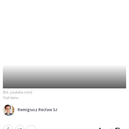
(fot. youtube.com)
9 lat temu
Remigiusz Recław SJ