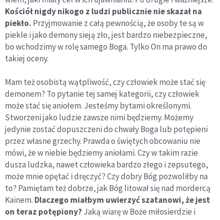
Kościół nigdy nikogo z ludzi publicznie nie skazał na
piekło.
Przyjmowanie z całą pewnością, że osoby te są w
piekle i jako demony sieją zło, jest bardzo niebezpieczne,
bo wchodzimy w rolę samego Boga. Tylko On ma prawo do
takiej oceny.
Mam też osobistą wątpliwość, czy człowiek może stać się
demonem? To pytanie tej samej kategorii, czy człowiek
może stać się aniołem. Jesteśmy bytami określonymi.
Stworzeni jako ludzie zawsze nimi będziemy. Możemy
jedynie zostać dopuszczeni do chwały Boga lub potępieni
przez własne grzechy. Prawda o świętych obcowaniu nie
mówi, że w niebie będziemy aniołami. Czy w takim razie
dusza ludzka, nawet człowieka bardzo złego i zepsutego,
może mnie opętać i dręczyć? Czy dobry Bóg pozwoliłby na
to? Pamiętam też dobrze, jak Bóg litował się nad mordercą
Kainem.
Dlaczego miałbym uwierzyć szatanowi, że jest
on teraz potępiony?
Jaką wiarę w Boże miłosierdzie i