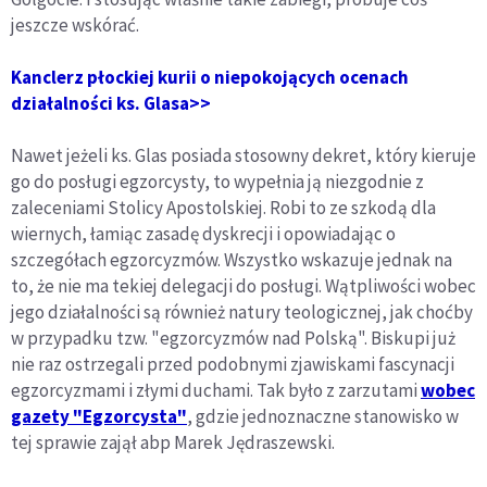
jeszcze wskórać.
Kanclerz płockiej kurii o niepokojących ocenach
działalności ks. Glasa>>
Nawet jeżeli ks. Glas posiada stosowny dekret, który kieruje
go do posługi egzorcysty, to wypełnia ją niezgodnie z
zaleceniami Stolicy Apostolskiej. Robi to ze szkodą dla
wiernych, łamiąc zasadę dyskrecji i opowiadając o
szczegółach egzorcyzmów. Wszystko wskazuje jednak na
to, że nie ma tekiej delegacji do posługi. Wątpliwości wobec
jego działalności są również natury teologicznej, jak choćby
w przypadku tzw. "egzorcyzmów nad Polską". Biskupi już
nie raz ostrzegali przed podobnymi zjawiskami fascynacji
egzorcyzmami i złymi duchami. Tak było z zarzutami
wobec
gazety "Egzorcysta"
, gdzie jednoznaczne stanowisko w
tej sprawie zajął abp Marek Jędraszewski.