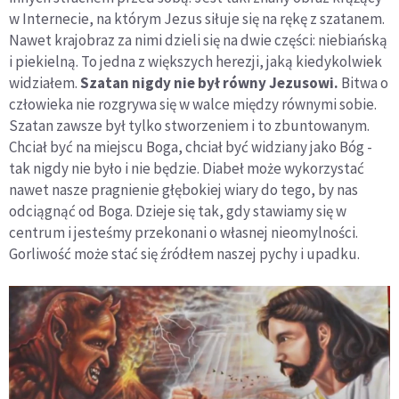
w Internecie, na którym Jezus siłuje się na rękę z szatanem.
Nawet krajobraz za nimi dzieli się na dwie części: niebiańską
i piekielną. To jedna z większych herezji, jaką kiedykolwiek
widziałem.
Szatan nigdy nie był równy Jezusowi.
Bitwa o
człowieka nie rozgrywa się w walce między równymi sobie.
Szatan zawsze był tylko stworzeniem i to zbuntowanym.
Chciał być na miejscu Boga, chciał być widziany jako Bóg -
tak nigdy nie było i nie będzie. Diabeł może wykorzystać
nawet nasze pragnienie głębokiej wiary do tego, by nas
odciągnąć od Boga. Dzieje się tak, gdy stawiamy się w
centrum i jesteśmy przekonani o własnej nieomylności.
Gorliwość może stać się źródłem naszej pychy i upadku.