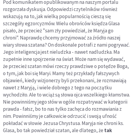
Pod komunikatem opublikowanym na naszym portalu
rozgorzała dyskusja. Odpowiedzi czytelników również
wskazują na to, jak wielką popularnością cieszą się
szczegóły egzorcyzmów. Wielu obrońców księdza Glasa
pisało, że przecież "sam zły powiedział, że Maryja go
chroni". Naprawdę chcemy przyjmować za źródło naszej
wiary słowa szatana? On doskonale potrafi z nami pogrywać.
Jego inteligencja jest nieludzka - nawet nadludzka. Ma
zupełnie inne spojrzenie na świat. Może nam się wydawać,
że przecież szatan mówi rzeczy prawdziwe o potędze Boga,
o tym, jak boi się Maryi. Mamy też przykłady fałszywych
objawień, kiedy wizjonerzy byli przekonani, że rozmawiają
nawet z Maryją, i wiele dobrego z tego na początku
wychodziło. Ale to wciąż są słowa ojca wszelkiego kłamstwa.
Nie powinniśmy jego słów w ogóle rozpatrywać w kategorii
prawda - fałsz, bo to nas tylko zachęca do rozmawiania z
nim. Powinniśmy je całkowicie odrzucić i swoją ufność
pokładać w słowie Jezusa Chrystusa. Maryja nie chroni ks.
Glasa, bo tak powiedział szatan, ale dlatego, że
tak