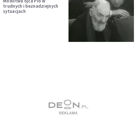
Modlitwa ojca Pio w
trudnych i beznadziejnych
sytuacjach