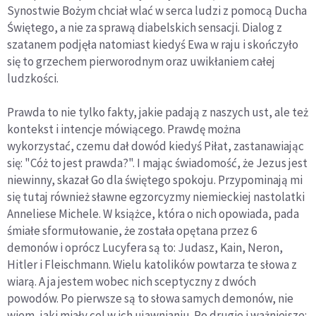
Synostwie Bożym chciał wlać w serca ludzi z pomocą Ducha
Świętego, a nie za sprawą diabelskich sensacji. Dialog z
szatanem podjęła natomiast kiedyś Ewa w raju i skończyło
się to grzechem pierworodnym oraz uwikłaniem całej
ludzkości.
Prawda to nie tylko fakty, jakie padają z naszych ust, ale też
kontekst i intencje mówiącego. Prawdę można
wykorzystać, czemu dał dowód kiedyś Piłat, zastanawiając
się: "Cóż to jest prawda?". I mając świadomość, że Jezus jest
niewinny, skazał Go dla świętego spokoju. Przypominają mi
się tutaj również sławne egzorcyzmy niemieckiej nastolatki
Anneliese Michele. W książce, która o nich opowiada, pada
śmiałe sformułowanie, że została opętana przez 6
demonów i oprócz Lucyfera są to: Judasz, Kain, Neron,
Hitler i Fleischmann. Wielu katolików powtarza te słowa z
wiarą. A ja jestem wobec nich sceptyczny z dwóch
powodów. Po pierwsze są to słowa samych demonów, nie
wiem, jaki miały cel w ich ujawnianiu. Po drugie i ważniejsze: