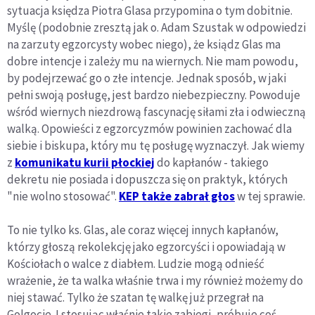
sytuacja księdza Piotra Glasa przypomina o tym dobitnie.
Myślę (podobnie zresztą jak o. Adam Szustak w odpowiedzi
na zarzuty egzorcysty wobec niego), że ksiądz Glas ma
dobre intencje i zależy mu na wiernych. Nie mam powodu,
by podejrzewać go o złe intencje. Jednak sposób, w jaki
pełni swoją posługę, jest bardzo niebezpieczny. Powoduje
wśród wiernych niezdrową fascynację siłami zła i odwieczną
walką. Opowieści z egzorcyzmów powinien zachować dla
siebie i biskupa, który mu tę posługę wyznaczył. Jak wiemy
z
komunikatu kurii płockiej
do kapłanów - takiego
dekretu nie posiada i dopuszcza się on praktyk, których
"nie wolno stosować".
KEP także zabrał głos
w tej sprawie.
To nie tylko ks. Glas, ale coraz więcej innych kapłanów,
którzy głoszą rekolekcję jako egzorcyści i opowiadają w
Kościołach o walce z diabłem. Ludzie mogą odnieść
wrażenie, że ta walka właśnie trwa i my również możemy do
niej stawać. Tylko że szatan tę walkę już przegrał na
Golgocie. I stosując właśnie takie zabiegi, próbuje coś