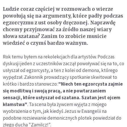
Ludzie coraz częściej w rozmowach o wierze
powołują się na argumenty, które padły podczas
egzorcyzmu z ust osoby dręczonej. Naprawdę
chcemy przyjmować za źródło naszej wiary
słowa szatana? Zanim to zrobicie musicie
wiedzieć o czymś bardzo ważnym.
Rok temu byłem na rekolekcjach dla artystów. Podczas
dyskusji jeden z uczestników zaczął powoływać się na to, co
usłyszał od egzorcysty, a ten z kolei od demona, którego
wypędzał. Zakonnik prowadzący spotkanie skwitował to
krótko i bardzo stanowczo:
"Niech ten egzorcysta zajmie
się modlitwą i swoją pracą, a nie powtarzaniem
sensacji, które usłyszał od szatana. Szatan jest ojcem
kłamstwa"
. Ta scena była żywcem wyjęta z mojego
wyobrażenia o tym, jak kiedyś Jezus w Ewangelii na
podobne rozsiewanie demonicznych plotek powiedział do
złego ducha "Zamilcz!".