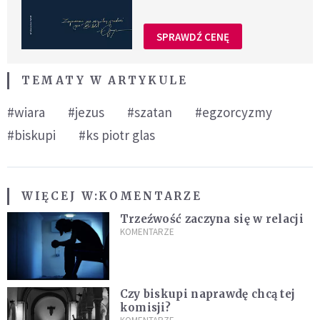
SPRAWDŹ CENĘ
TEMATY W ARTYKULE
#wiara
#jezus
#szatan
#egzorcyzmy
#biskupi
#ks piotr glas
WIĘCEJ W:
KOMENTARZE
Trzeźwość zaczyna się w relacji
KOMENTARZE
Czy biskupi naprawdę chcą tej
komisji?