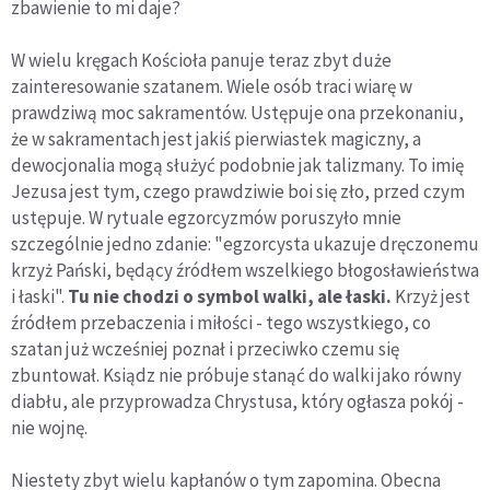
zbawienie to mi daje?
W wielu kręgach Kościoła panuje teraz zbyt duże
zainteresowanie szatanem. Wiele osób traci wiarę w
prawdziwą moc sakramentów. Ustępuje ona przekonaniu,
że w sakramentach jest jakiś pierwiastek magiczny, a
dewocjonalia mogą służyć podobnie jak talizmany. To imię
Jezusa jest tym, czego prawdziwie boi się zło, przed czym
ustępuje. W rytuale egzorcyzmów poruszyło mnie
szczególnie jedno zdanie: "egzorcysta ukazuje dręczonemu
krzyż Pański, będący źródłem wszelkiego błogosławieństwa
i łaski".
Tu nie chodzi o symbol walki, ale łaski.
Krzyż jest
źródłem przebaczenia i miłości - tego wszystkiego, co
szatan już wcześniej poznał i przeciwko czemu się
zbuntował. Ksiądz nie próbuje stanąć do walki jako równy
diabłu, ale przyprowadza Chrystusa, który ogłasza pokój -
nie wojnę.
Niestety zbyt wielu kapłanów o tym zapomina. Obecna