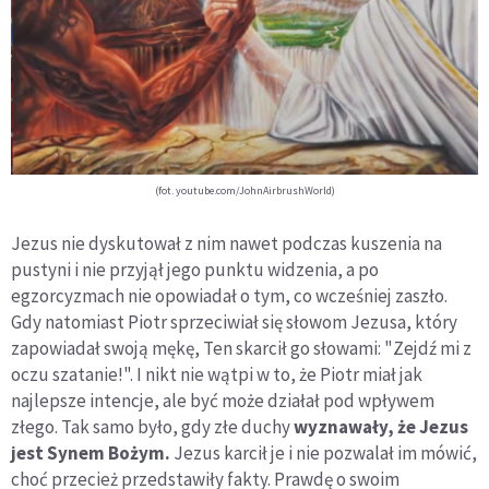
(fot. youtube.com/JohnAirbrushWorld)
Jezus nie dyskutował z nim nawet podczas kuszenia na
pustyni i nie przyjął jego punktu widzenia, a po
egzorcyzmach nie opowiadał o tym, co wcześniej zaszło.
Gdy natomiast Piotr sprzeciwiał się słowom Jezusa, który
zapowiadał swoją mękę, Ten skarcił go słowami: "Zejdź mi z
oczu szatanie!". I nikt nie wątpi w to, że Piotr miał jak
najlepsze intencje, ale być może działał pod wpływem
złego. Tak samo było, gdy złe duchy
wyznawały, że Jezus
jest Synem Bożym.
Jezus karcił je i nie pozwalał im mówić,
choć przecież przedstawiły fakty. Prawdę o swoim