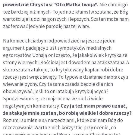
powiedział Chrystus: "Oto Matka twoja".
Nie chroni go
też bardziej niż innych. To jedno z kłamstw szatana, że Bóg
wartościuje ludzi na gorszych i lepszych. Szatan może nam
zaoferować jedynie parodię naszej wiary.
Na koniec chciałbym odpowiedzieć na jeszcze jeden
argument padający z ust sympatyków medialnych
egzorcystów. Uznają oni często, że jakakolwiek krytyka ze
strony wiernych i Kościoła jest dowodem na atak szatana. A
skoro szatan atakuje, to krytykowany kapłan robi dobre
rzeczy i jest wręcz święty. To typowie działanie diabła czyli
wlewanie pychy. Czy ta sama zasada będzie dla nich
obowiązywać, jeśli to oni atakują krytykujących?
Spodziewam się, że moja ocena wzbudzi wiele
negatywnych komentarzy.
Czy ja też mam prawo uznać,
że atakuje mnie szatan, bo robię wielkie i dobre rzeczy?
Rozum i sumienie są narzedziami, które dał nam Bóg do
rozeznawania. Warto z nich korzystać przy ocenie, co
rzeczywiście pochodzi od Boga, a co nie. Chciałbym też