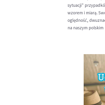
sytuacji" przypadków
wzorem i miarą. Sw
oględność, dwuznac
na naszym polskim