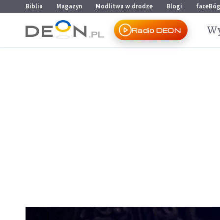
Przejdź do menu głównego
Przejdź do treści
Biblia
Magazyn
Modlitwa w drodze
Blogi
faceBó
Wy
Radio DEON