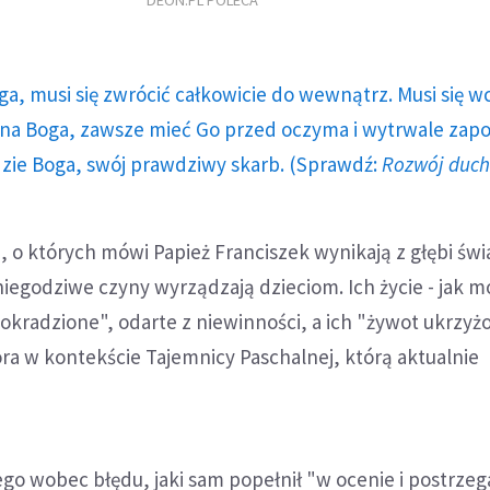
DEON.PL POLECA
ga, musi się zwrócić całkowicie do wewnątrz. Musi się w
a Boga, zawsze mieć Go przed oczyma i wytrwale zap
dzie Boga, swój prawdziwy skarb. (Sprawdź:
Rozwój duc
u, o których mówi Papież Franciszek wynikają z głębi św
iegodziwe czyny wyrządzają dzieciom. Ich życie - jak m
"okradzione", odarte z niewinności, a ich "żywot ukrzyż
ra w kontekście Tajemnicy Paschalnej, którą aktualnie
go wobec błędu, jaki sam popełnił "w ocenie i postrzeg