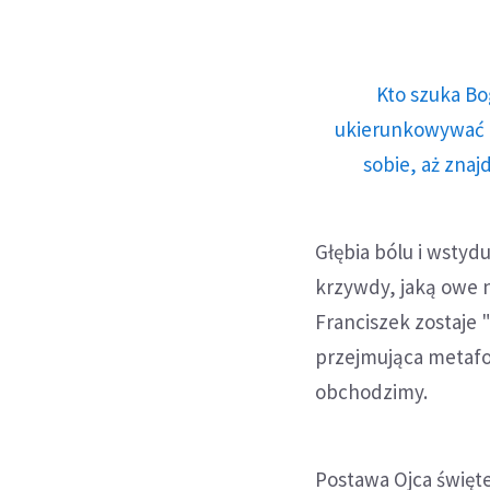
Kto szuka Bo
ukierunkowywać n
sobie, aż znaj
Głębia bólu i wstyd
krzywdy, jaką owe n
Franciszek zostaje 
przejmująca metafo
obchodzimy.
Postawa Ojca święte