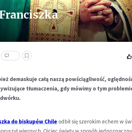
 Franciszka
ież demaskuje całą naszą powściągliwość, oględnoś
tywizujące tłumaczenia, gdy mówimy o tym problemi
odwórku.
iszka do biskupów Chile
odbił się szerokim echem w ś
poruszył wiernych. Ojciec święty w sposób jednoznaczny