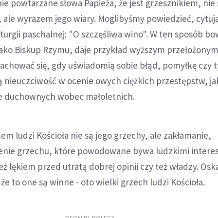
ie powtarzane słowa Papieża, że jest grzesznikiem, nie s
, ale wyrazem jego wiary. Moglibyśmy powiedzieć, cytu
iturgii paschalnej: "O szczęśliwa wino". W ten sposób b
 jako Biskup Rzymu, daje przykład wyższym przełożonym
 zachować się, gdy uświadomią sobie błąd, pomyłkę czy 
ą nieuczciwość w ocenie owych ciężkich przestępstw, ja
ne duchownych wobec małoletnich.
 ludzi Kościoła nie są jego grzechy, ale zakłamanie,
enie grzechu, które powodowane bywa ludzkimi intere
ż lękiem przed utratą dobrej opinii czy też władzy. Osk
 że to one są winne - oto wielki grzech ludzi Kościoła.