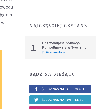
 powodu
 błędem
dy.
NAJCZĘŚCIEJ CZYTANE
Potrzebujesz pomocy?
1
Pomodlimy się w Twojej
intencji
62 komentarzy
BĄDŹ NA BIEŻĄCO
ŚLEDŹ NAS NA FACEBOOKU
ŚLEDŹ NAS NA TWITTERZE