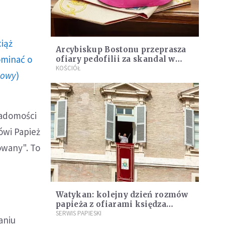
ciąż
Arcybiskup Bostonu przeprasza
ominać o
ofiary pedofilii za skandal w
Kościele
KOŚCIÓŁ
howy
)
iadomości
ówi Papież
owany". To
Watykan: kolejny dzień rozmów
papieża z ofiarami księdza
pedofila z Chile
SERWIS PAPIESKI
aniu