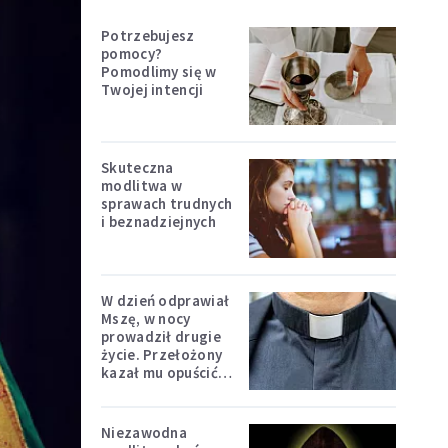
Potrzebujesz
pomocy?
Pomodlimy się w
Twojej intencji
Skuteczna
modlitwa w
sprawach trudnych
i beznadziejnych
W dzień odprawiał
Mszę, w nocy
prowadził drugie
życie. Przełożony
kazał mu opuścić
zakon
Niezawodna