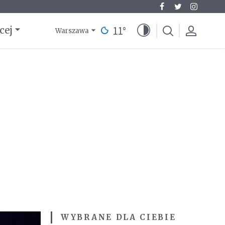
11
°
cej
Warszawa
WYBRANE DLA CIEBIE