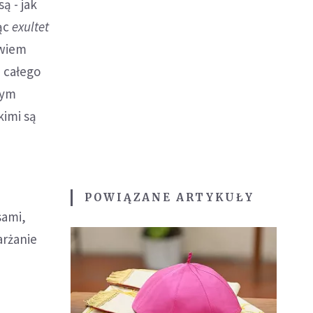
ą - jak
jąc
exultet
owiem
 całego
tym
kimi są
POWIĄZANE ARTYKUŁY
sami,
arżanie