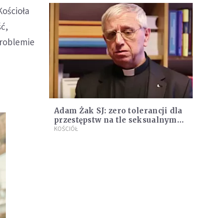
Kościoła
ść,
problemie
Adam Żak SJ: zero tolerancji dla
przestępstw na tle seksualnym
wobec nieletnich [WYWIAD]
KOŚCIÓŁ