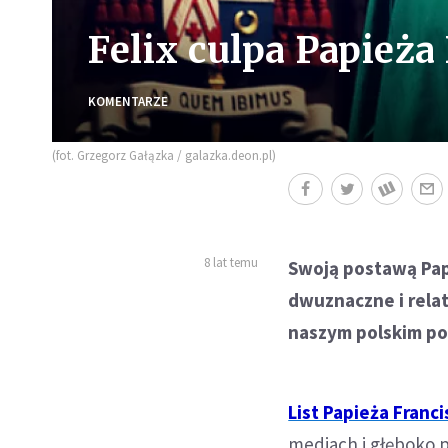
Felix culpa Papieża
KOMENTARZE
(fot. Grzegorz Gałązka / galazka.deon.pl)
8 lat temu
Swoją postawą Pap
dwuznaczne i rela
naszym polskim p
List Papieża Franc
mediach i głęboko 