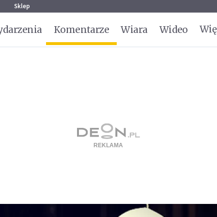
g
Sklep
Wię
darzenia
Komentarze
Wiara
Wideo