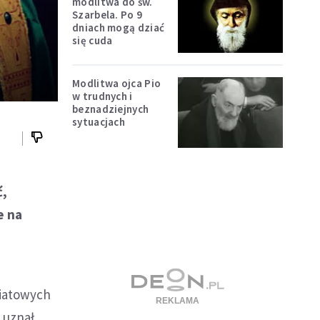
modlitwa do św.
Szarbela. Po 9
dniach mogą dziać
się cuda
Modlitwa ojca Pio
w trudnych i
beznadziejnych
sytuacjach
ć,
e na
wiatowych
 uznał