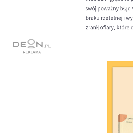
swój poważny błąd w
braku rzetelnej i w
zranił ofiary, któr