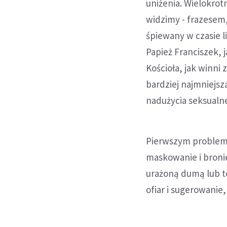
uniżenia. Wielokrotn
widzimy - frazesem
śpiewany w czasie l
Papież Franciszek,
Kościoła, jak winni
bardziej najmniejsz
nadużycia seksual
Pierwszym problemem
maskowanie i broni
urażoną dumą lub te
ofiar i sugerowanie,