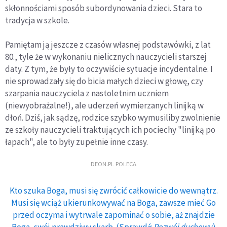
skłonnościami sposób subordynowania dzieci. Stara to
tradycja w szkole.
Pamiętam ją jeszcze z czasów własnej podstawówki, z lat
80., tyle że w wykonaniu nielicznych nauczycieli starszej
daty. Z tym, że były to oczywiście sytuacje incydentalne. I
nie sprowadzały się do bicia małych dzieci w głowę, czy
szarpania nauczyciela z nastoletnim uczniem
(niewyobrażalne!), ale uderzeń wymierzanych linijką w
dłoń. Dziś, jak sądzę, rodzice szybko wymusiliby zwolnienie
ze szkoły nauczycieli traktujących ich pociechy "linijką po
łapach", ale to były zupełnie inne czasy.
DEON.PL POLECA
Kto szuka Boga, musi się zwrócić całkowicie do wewnątrz.
Musi się wciąż ukierunkowywać na Boga, zawsze mieć Go
przed oczyma i wytrwale zapominać o sobie, aż znajdzie