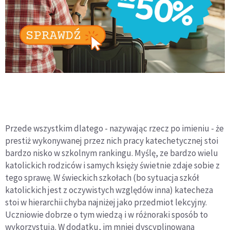
Przede wszystkim dlatego - nazywając rzecz po imieniu - że
prestiż wykonywanej przez nich pracy katechetycznej stoi
bardzo nisko w szkolnym rankingu. Myślę, ze bardzo wielu
katolickich rodziców i samych księży świetnie zdaje sobie z
tego sprawę. W świeckich szkołach (bo sytuacja szkół
katolickich jest z oczywistych względów inna) katecheza
stoi w hierarchii chyba najniżej jako przedmiot lekcyjny.
Uczniowie dobrze o tym wiedzą i w różnoraki sposób to
wykorzystują. W dodatku, im mniej dyscyplinowana