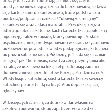
uroczystość. Zatem dorastająca młodzież, często
praktycznie niewierząca, czeka do bierzmowania, ustawia
się z karteczkami do konfesjonału, które podstawia do
podbicia/podpisania i czeka, aż "obowiązek religijny"
zakończy się wraz z klasą maturalną. Przy okazji często
odbijając sobie na katechetkach i katechetkach społeczną
hipokryzję. Także w sposób, którzy powoduje, że słabsi
psychicznie, mniej predysponowani i w zasadzie systemowo
pozbawieni odpowiedniej wiedzy pedagogicznej katecheci
po prostu sobie nie radzą. Pół biedy, jeśli uda się z uczniami
osiągnąć jakiś konsensus, nawet za cenę przymykania oko
na fakt, że uczniowie na lekcji religii odrabiają zadania
domowe z innych przedmiotów. Gorzej, jeśli idzie na noże.
Wtedy ksiądz katecheta, siostra katechetka czy świeccy
katecheci po prostu idą na krzyż. Albo dopuszczają się
rękoczynów.
W dzisiejszych czasach, co dobrze widać właśnie na
szkolnym podwórku, ślepo zapatrzeni w swoje dzieci