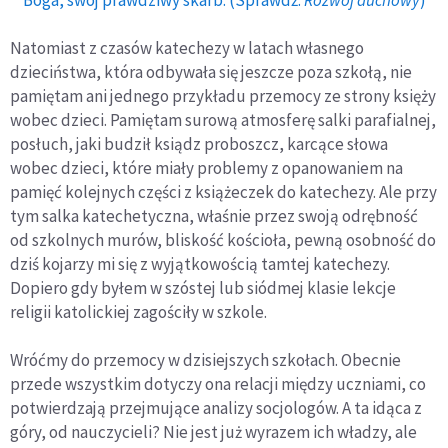
Boga, swój prawdziwy skarb. (Sprawdź:
Rozwój duchowy
)
Natomiast z czasów katechezy w latach własnego
dzieciństwa, która odbywała się jeszcze poza szkołą, nie
pamiętam ani jednego przykładu przemocy ze strony księży
wobec dzieci. Pamiętam surową atmosferę salki parafialnej,
posłuch, jaki budził ksiądz proboszcz, karcące słowa
wobec dzieci, które miały problemy z opanowaniem na
pamięć kolejnych części z książeczek do katechezy. Ale przy
tym salka katechetyczna, właśnie przez swoją odrębność
od szkolnych murów, bliskość kościoła, pewną osobność do
dziś kojarzy mi się z wyjątkowością tamtej katechezy.
Dopiero gdy byłem w szóstej lub siódmej klasie lekcje
religii katolickiej zagościły w szkole.
Wróćmy do przemocy w dzisiejszych szkołach. Obecnie
przede wszystkim dotyczy ona relacji między uczniami, co
potwierdzają przejmujące analizy socjologów. A ta idąca z
góry, od nauczycieli? Nie jest już wyrazem ich władzy, ale