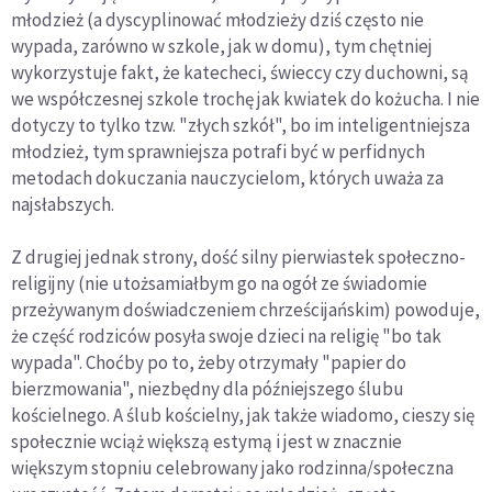
młodzież (a dyscyplinować młodzieży dziś często nie
wypada, zarówno w szkole, jak w domu), tym chętniej
wykorzystuje fakt, że katecheci, świeccy czy duchowni, są
we współczesnej szkole trochę jak kwiatek do kożucha. I nie
dotyczy to tylko tzw. "złych szkół", bo im inteligentniejsza
młodzież, tym sprawniejsza potrafi być w perfidnych
metodach dokuczania nauczycielom, których uważa za
najsłabszych.
Z drugiej jednak strony, dość silny pierwiastek społeczno-
religijny (nie utożsamiałbym go na ogół ze świadomie
przeżywanym doświadczeniem chrześcijańskim) powoduje,
że część rodziców posyła swoje dzieci na religię "bo tak
wypada". Choćby po to, żeby otrzymały "papier do
bierzmowania", niezbędny dla późniejszego ślubu
kościelnego. A ślub kościelny, jak także wiadomo, cieszy się
społecznie wciąż większą estymą i jest w znacznie
większym stopniu celebrowany jako rodzinna/społeczna