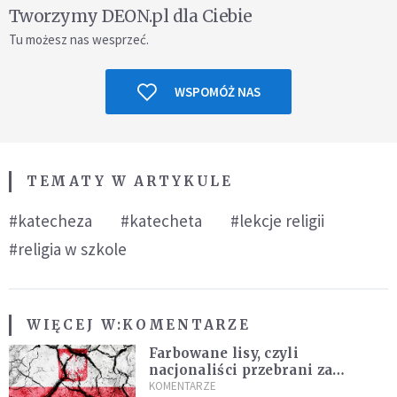
Tworzymy DEON.pl dla Ciebie
Tu możesz nas wesprzeć.
WSPOMÓŻ NAS
TEMATY W ARTYKULE
#katecheza
#katecheta
#lekcje religii
#religia w szkole
WIĘCEJ W:
KOMENTARZE
Farbowane lisy, czyli
nacjonaliści przebrani za
chrześcijan
KOMENTARZE