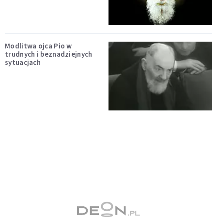
Modlitwa ojca Pio w
trudnych i beznadziejnych
sytuacjach