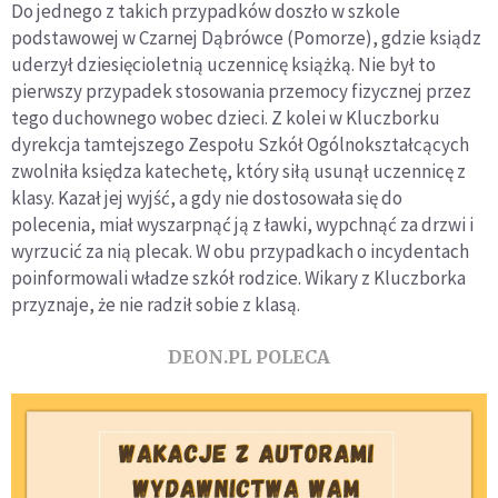
Do jednego z takich przypadków doszło w szkole
podstawowej w Czarnej Dąbrówce (Pomorze), gdzie ksiądz
uderzył dziesięcioletnią uczennicę książką. Nie był to
pierwszy przypadek stosowania przemocy fizycznej przez
tego duchownego wobec dzieci. Z kolei w Kluczborku
dyrekcja tamtejszego Zespołu Szkół Ogólnokształcących
zwolniła księdza katechetę, który siłą usunął uczennicę z
klasy. Kazał jej wyjść, a gdy nie dostosowała się do
polecenia, miał wyszarpnąć ją z ławki, wypchnąć za drzwi i
wyrzucić za nią plecak. W obu przypadkach o incydentach
poinformowali władze szkół rodzice. Wikary z Kluczborka
przyznaje, że nie radził sobie z klasą.
DEON.PL POLECA