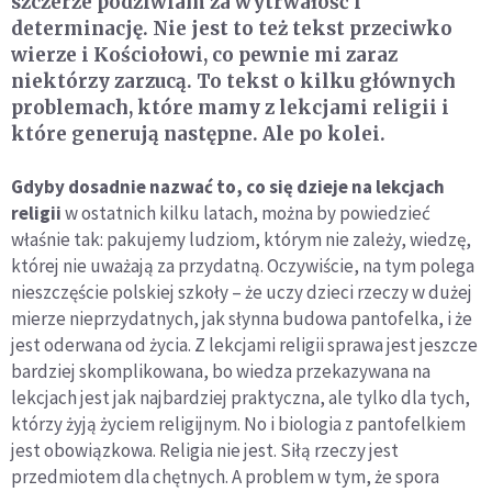
szczerze podziwiam za wytrwałość i
determinację. Nie jest to też tekst przeciwko
wierze i Kościołowi, co pewnie mi zaraz
niektórzy zarzucą. To tekst o kilku głównych
problemach, które mamy z lekcjami religii i
które generują następne. Ale po kolei.
Gdyby dosadnie nazwać to, co się dzieje na lekcjach
religii
w ostatnich kilku latach, można by powiedzieć
właśnie tak: pakujemy ludziom, którym nie zależy, wiedzę,
której nie uważają za przydatną. Oczywiście, na tym polega
nieszczęście polskiej szkoły – że uczy dzieci rzeczy w dużej
mierze nieprzydatnych, jak słynna budowa pantofelka, i że
jest oderwana od życia. Z lekcjami religii sprawa jest jeszcze
bardziej skomplikowana, bo wiedza przekazywana na
lekcjach jest jak najbardziej praktyczna, ale tylko dla tych,
którzy żyją życiem religijnym. No i biologia z pantofelkiem
jest obowiązkowa. Religia nie jest. Siłą rzeczy jest
przedmiotem dla chętnych. A problem w tym, że spora