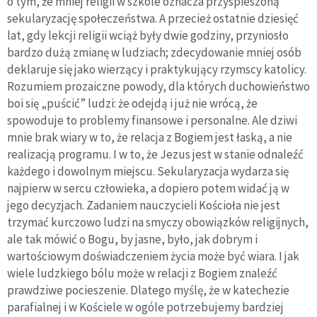
o tym, że mniej religii w szkole oznacza przyspieszoną
sekularyzację społeczeństwa. A przecież ostatnie dziesięć
lat, gdy lekcji religii wciąż były dwie godziny, przyniosło
bardzo dużą zmianę w ludziach; zdecydowanie mniej osób
deklaruje się jako wierzący i praktykujący rzymscy katolicy.
Rozumiem prozaiczne powody, dla których duchowieństwo
boi się „puścić” ludzi: że odejdą i już nie wrócą, że
spowoduje to problemy finansowe i personalne. Ale dziwi
mnie brak wiary w to, że relacja z Bogiem jest łaską, a nie
realizacją programu. I w to, że Jezus jest w stanie odnaleźć
każdego i dowolnym miejscu. Sekularyzacja wydarza się
najpierw w sercu człowieka, a dopiero potem widać ją w
jego decyzjach. Zadaniem nauczycieli Kościoła nie jest
trzymać kurczowo ludzi na smyczy obowiązków religijnych,
ale tak mówić o Bogu, by jasne, było, jak dobrym i
wartościowym doświadczeniem życia może być wiara. I jak
wiele ludzkiego bólu może w relacji z Bogiem znaleźć
prawdziwe pocieszenie. Dlatego myślę, że w katechezie
parafialnej i w Kościele w ogóle potrzebujemy bardziej