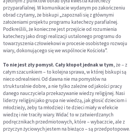
a jednym z punktów obrad była kwestia katechezy
przyparafialnej. W komunikacie wydanym po zakończeniu
obrad czytamy, że biskupi „zapoznali się z głównymi
założeniami projektu programu katechezy parafialnej.
Podkreślili, że konieczne jest przejście od rozumienia
katechezy jako drogi realizacji ustalonego programu do
towarzyszenia człowiekowi w procesie osobistego rozwoju
wiary, dokonującego się we wspólnocie Kościoła”.
To nie jest zły pomysł. Cały kłopot jednak w tym
, że – z
całym szacunkiem – to kolejna sprawa, w której biskupi są
nieco odrealnieni. Od dawna nie ma pomysłów na
strukturalnie dobre, a nie tylko zależne od jakości pracy
danego nauczyciela przekazywanie wiedzy religijnej. Nasi
liderzy religijni jako grupa nie wiedzą, jak głosić dzieciom i
młodzieży, żeby ta młodzież i te dzieci miały w efekcie
wiedzę i nie traciły wiary. Widać to w zatwierdzanych
podręcznikach przedmiotowych, które – wybaczcie, ale z
przyczyn życiowych jestem na bieżąco – są przedpotopowe.