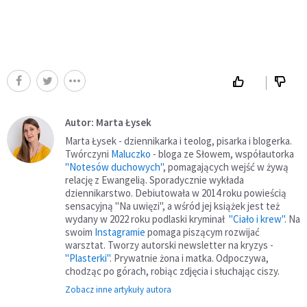
Autor: Marta Łysek
Marta Łysek - dziennikarka i teolog, pisarka i blogerka.
Twórczyni
Maluczko
- bloga ze Słowem, współautorka
"Notesów duchowych"
, pomagających wejść w żywą
relację z Ewangelią. Sporadycznie wykłada
dziennikarstwo. Debiutowała w 2014 roku powieścią
sensacyjną "Na uwięzi", a wśród jej książek jest też
wydany w 2022 roku podlaski kryminał
"Ciało i krew"
. Na
swoim
Instagramie
pomaga piszącym rozwijać
warsztat. Tworzy autorski newsletter na kryzys -
"Plasterki"
. Prywatnie żona i matka. Odpoczywa,
chodząc po górach, robiąc zdjęcia i słuchając ciszy.
Zobacz inne artykuły autora