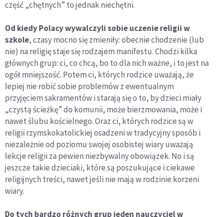
część „chętnych” to jednak niechętni.
Od kiedy Polacy wywalczyli sobie uczenie religii w
szkole
, czasy mocno się zmieniły: obecnie chodzenie (lub
nie) na religię staje się rodzajem manifestu. Chodzi kilka
głównych grup: ci, co chcą, bo to dla nich ważne, i to jest na
ogół mniejszość. Potem ci, których rodzice uważają, że
lepiej nie robić sobie problemów z ewentualnym
przyjęciem sakramentów i starają się o to, by dzieci miały
„czystą ścieżkę” do komunii, może bierzmowania, może i
nawet ślubu kościelnego. Oraz ci, których rodzice są w
religii rzymskokatolickiej osadzeni w tradycyjny sposób i
niezależnie od poziomu swojej osobistej wiary uważają
lekcje religii za pewien niezbywalny obowiązek. No i są
jeszcze takie dzieciaki, które są poszukujące i ciekawe
religijnych treści, nawet jeśli nie mają w rodzinie korzeni
wiary.
Do tych bardzo różnych grup jeden nauczyciel w