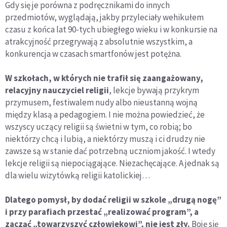
Gdy się je porówna z podręcznikami do innych
przedmiotów, wyglądają, jakby przyleciały wehikułem
czasu z końca lat 90-tych ubiegłego wieku i w konkursie na
atrakcyjność przegrywają z absolutnie wszystkim, a
konkurencja w czasach smartfonów jest potężna.
W szkołach, w których nie trafił się zaangażowany,
relacyjny nauczyciel religii
, lekcje bywają przykrym
przymusem, festiwalem nudy albo nieustanną wojną
między klasą a pedagogiem. I nie można powiedzieć, że
wszyscy uczący religii są świetni w tym, co robią; bo
niektórzy chcą i lubią, a niektórzy muszą i ci drudzy nie
zawsze są w stanie dać potrzebną uczniom jakość. I wtedy
lekcje religii są niepociągające. Niezachęcające. A jednak są
dla wielu wizytówką religii katolickiej…
Dlatego pomysł, by dodać religii w szkole „drugą nogę”
i przy parafiach przestać „realizować program”, a
zacząć „towarzyszyć człowiekowi”, nie jest zły.
Boję się