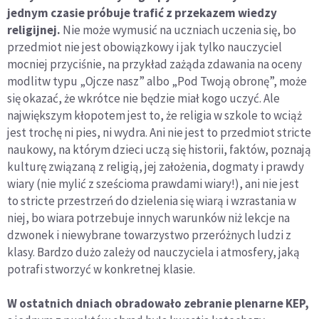
jednym czasie próbuje trafić z przekazem wiedzy
religijnej.
Nie może wymusić na uczniach uczenia się, bo
przedmiot nie jest obowiązkowy i jak tylko nauczyciel
mocniej przyciśnie, na przykład zażąda zdawania na oceny
modlitw typu „Ojcze nasz” albo „Pod Twoją obronę”, może
się okazać, że wkrótce nie będzie miał kogo uczyć. Ale
największym kłopotem jest to, że religia w szkole to wciąż
jest trochę ni pies, ni wydra. Ani nie jest to przedmiot stricte
naukowy, na którym dzieci uczą się historii, faktów, poznają
kulturę związaną z religią, jej założenia, dogmaty i prawdy
wiary (nie mylić z sześcioma prawdami wiary!), ani nie jest
to stricte przestrzeń do dzielenia się wiarą i wzrastania w
niej, bo wiara potrzebuje innych warunków niż lekcje na
dzwonek i niewybrane towarzystwo przeróżnych ludzi z
klasy. Bardzo dużo zależy od nauczyciela i atmosfery, jaką
potrafi stworzyć w konkretnej klasie.
W ostatnich dniach obradowało zebranie plenarne KEP,