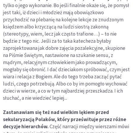
tylko o jego wykonanie. Bo jeśli finalnie okaże się, że pomysł
jest taki, iż dzieci i młodzież mają obowiązkowo
przychodzić na plebanię na kolejne lekcje ze znudzonym
księdzem albo krzyczącą na ludzi siostrą zakonną
(stereotypy, wiem, lecz jak często trafione…) – to nie
będzie z tego nic. Jeśli za to taka katecheza byłaby
zaprojektowana jak dobre zajęcia pozalekcyjne, skupione
na Piśmie Świętym, nastawione na szukanie sensu, z
mądrym, relacyjnym człowiekiem jako prowadzącym,
mogłaby się obronić. I dać dzieciakom spróbować, czym jest
wiara i relacja z Bogiem. Ale do tego trzeba zacząć pytać
ludzi, czego potrzebują. Albo co by im pomogło wychować
dzieci w wierze, a co w tym najbardziej przeszkadza. I ich
słuchać, a nie wiedzieć lepiej...
Zastanawiam się też nad wielkim lękiem przed
sekularyzacją Polaków, który prześwituje przez różne
decyzje hierarchów.
Część narracji między wierszami mówi