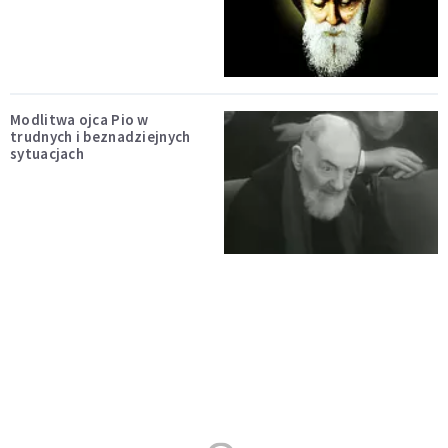
Modlitwa ojca Pio w
trudnych i beznadziejnych
sytuacjach