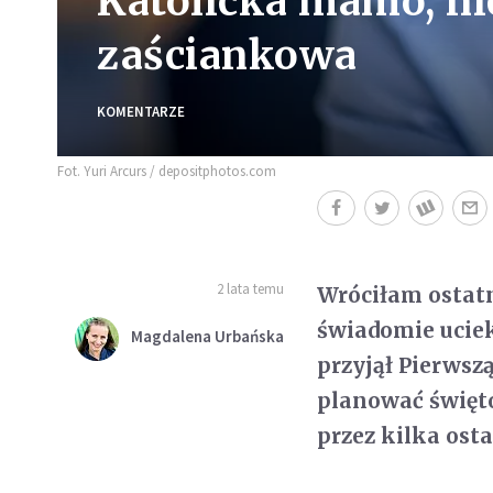
Katolicka mamo, nie
zaściankowa
KOMENTARZE
Fot. Yuri Arcurs / depositphotos.com
2 lata temu
Wróciłam ostatn
świadomie uciek
Magdalena Urbańska
przyjął Pierwsz
planować święto
przez kilka osta