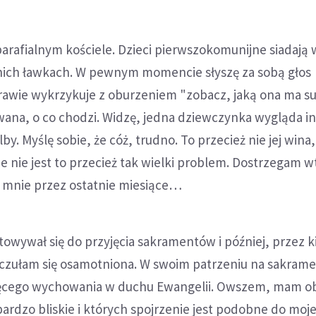
arafialnym kościele. Dzieci pierwszokomunijne siadają 
ich ławkach. W pewnym momencie słyszę za sobą głos
rawie wykrzykuje z oburzeniem "zobacz, jaką ona ma su
ana, o co chodzi. Widzę, jedna dziewczynka wygląda in
lby. Myślę sobie, że cóż, trudno. To przecież nie jej wina,
ie nie jest to przecież tak wielki problem. Dostrzegam w
e mnie przez ostatnie miesiące…
owywał się do przyjęcia sakramentów i później, przez k
 czułam się osamotniona. W swoim patrzeniu na sakrame
ięcego wychowania w duchu Ewangelii. Owszem, mam o
ardzo bliskie i których spojrzenie jest podobne do moj