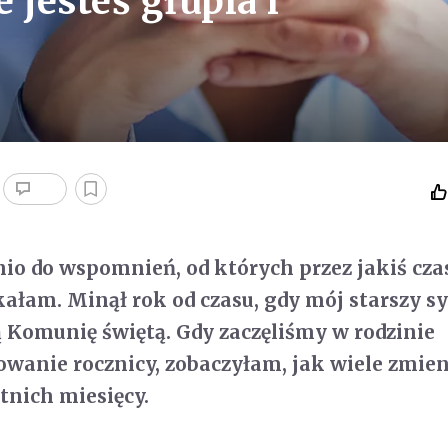
 jesteś głupia i
io do wspomnień, od których przez jakiś cza
ałam. Minął rok od czasu, gdy mój starszy s
ą Komunię świętą. Gdy zaczęliśmy w rodzinie
wanie rocznicy, zobaczyłam, jak wiele zmieni
tnich miesięcy.