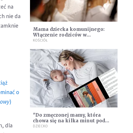
zeć na
ch nie da
 zamknie
Mama dziecka komunijnego:
Włączenie rodziców w
przygotowanie do sakramentu
KOŚCIÓŁ
wiele nam dało
ciąż
ominać o
howy
)
"Do zmęczonej mamy, która
chowa się na kilka minut pod
h, dla
prysznicem". Te słowa dodadzą
DZIECKO
Ci otuchy