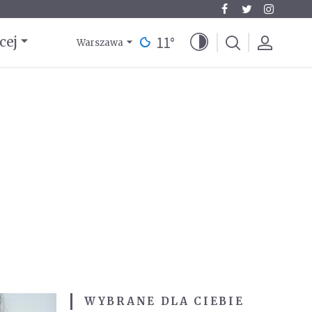
11
°
cej
Warszawa
WYBRANE DLA CIEBIE