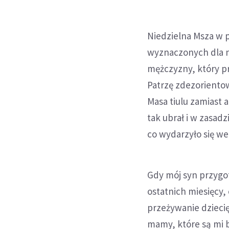
Niedzielna Msza w p
wyznaczonych dla n
mężczyzny, który p
Patrzę zdezorientow
Masa tiulu zamiast a
tak ubrał i w zasadz
co wydarzyło się w
Gdy mój syn przygot
ostatnich miesięcy,
przeżywanie dziec
mamy, które są mi b