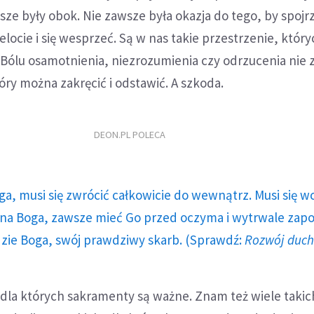
ze były obok. Nie zawsze była okazja do tego, by spojr
locie i się wesprzeć. Są w nas takie przestrzenie, który
. Bólu osamotnienia, niezrozumienia czy odrzucenia nie
który można zakręcić i odstawić. A szkoda.
DEON.PL POLECA
ga, musi się zwrócić całkowicie do wewnątrz. Musi się w
a Boga, zawsze mieć Go przed oczyma i wytrwale zap
dzie Boga, swój prawdziwy skarb. (Sprawdź:
Rozwój duc
dla których sakramenty są ważne. Znam też wiele takic