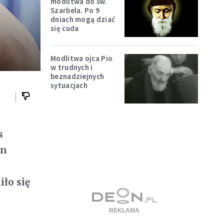
modlitwa do św.
Szarbela. Po 9
dniach mogą dziać
się cuda
Modlitwa ojca Pio
w trudnych i
beznadziejnych
sytuacjach
s
yn
ło się