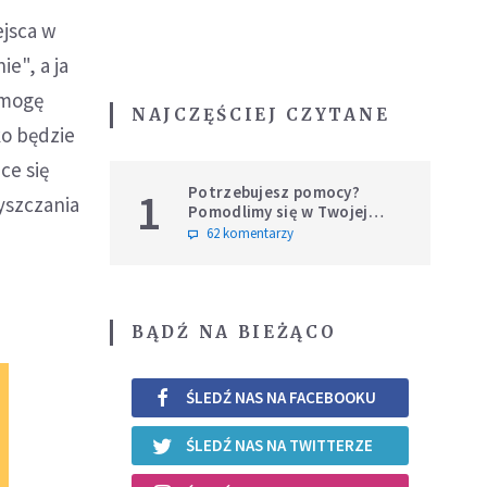
ejsca w
e", a ja
 mogę
NAJCZĘŚCIEJ CZYTANE
ko będzie
ce się
Potrzebujesz pomocy?
1
yszczania
Pomodlimy się w Twojej
intencji
62 komentarzy
BĄDŹ NA BIEŻĄCO
ŚLEDŹ NAS NA FACEBOOKU
ŚLEDŹ NAS NA TWITTERZE