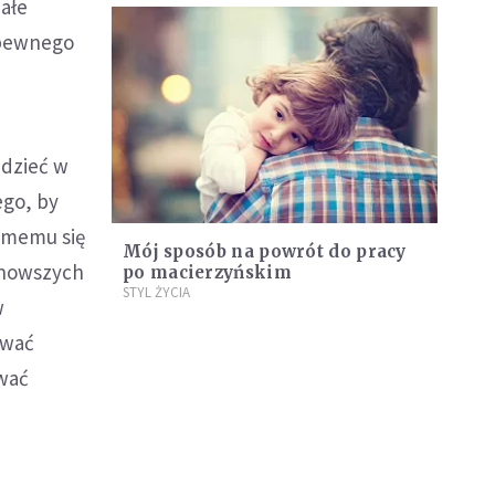
Całe
 pewnego
edzieć w
ego, by
samemu się
Mój sposób na powrót do pracy
ajnowszych
po macierzyńskim
STYL ŻYCIA
w
uwać
ywać