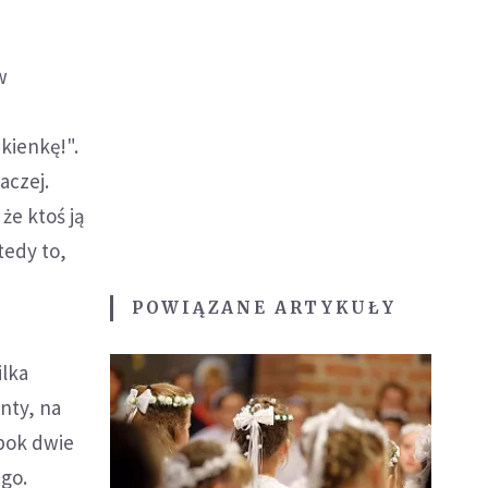
w
kienkę!".
aczej.
 że ktoś ją
tedy to,
POWIĄZANE ARTYKUŁY
ilka
nty, na
bok dwie
ego.