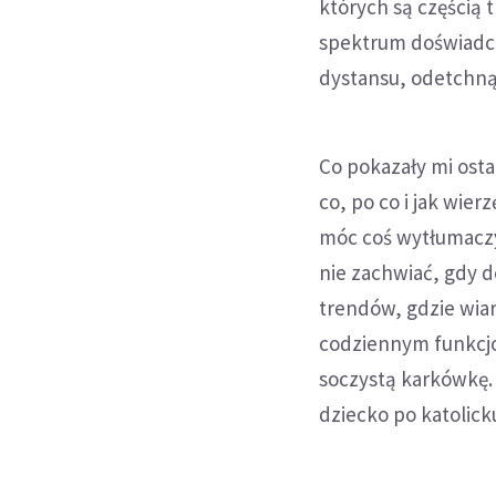
których są częścią 
spektrum doświadcz
dystansu, odetchnąć
Co pokazały mi ost
co, po co i jak wie
móc coś wytłumaczyć
nie zachwiać, gdy d
trendów, gdzie wia
codziennym funkcjo
soczystą karkówkę. 
dziecko po katolick