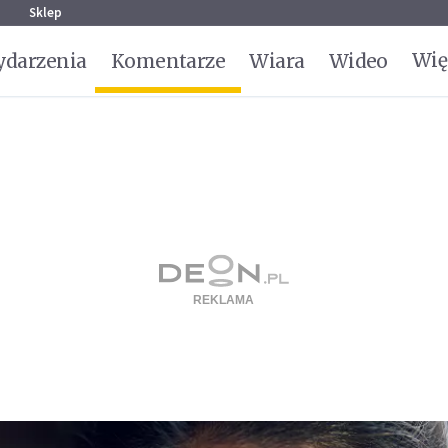
g
Sklep
Wię
darzenia
Komentarze
Wiara
Wideo