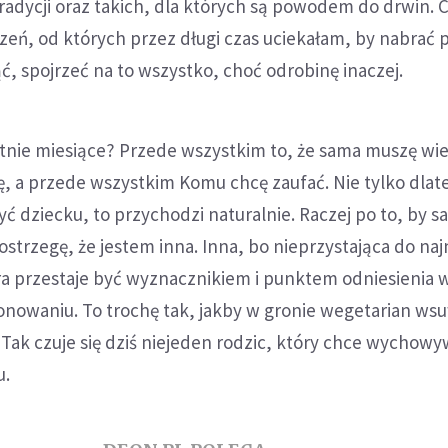
tradycji oraz takich, dla których są powodem do drwin. 
eń, od których przez długi czas uciekałam, by nabrać
, spojrzeć na to wszystko, choć odrobinę inaczej.
atnie miesiące? Przede wszystkim to, że sama muszę wi
rzę, a przede wszystkim Komu chcę zaufać. Nie tylko dlat
 dziecku, to przychodzi naturalnie. Raczej po to, by 
ostrzegę, że jestem inna. Inna, bo nieprzystająca do n
ra przestaje być wyznacznikiem i punktem odniesienia 
nowaniu. To trochę tak, jakby w gronie wegetarian ws
Tak czuje się dziś niejeden rodzic, który chce wychow
u.