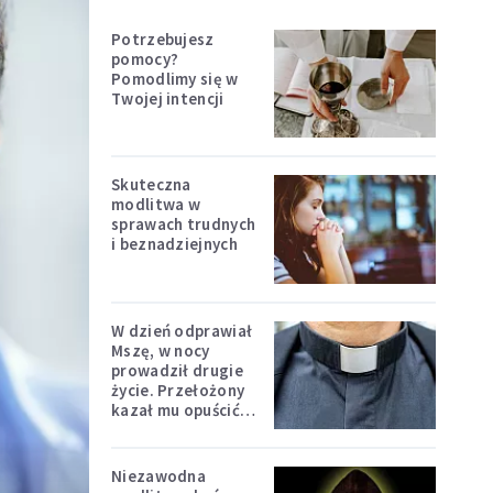
Potrzebujesz
pomocy?
Pomodlimy się w
Twojej intencji
Skuteczna
modlitwa w
sprawach trudnych
i beznadziejnych
W dzień odprawiał
Mszę, w nocy
prowadził drugie
życie. Przełożony
kazał mu opuścić
zakon
Niezawodna