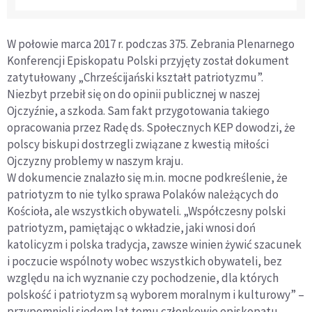
W połowie marca 2017 r. podczas 375. Zebrania Plenarnego
Konferencji Episkopatu Polski przyjęty został dokument
zatytułowany „Chrześcijański kształt patriotyzmu”.
Niezbyt przebił się on do opinii publicznej w naszej
Ojczyźnie, a szkoda. Sam fakt przygotowania takiego
opracowania przez Radę ds. Społecznych KEP dowodzi, że
polscy biskupi dostrzegli związane z kwestią miłości
Ojczyzny problemy w naszym kraju.
W dokumencie znalazło się m.in. mocne podkreślenie, że
patriotyzm to nie tylko sprawa Polaków należących do
Kościoła, ale wszystkich obywateli. „Współczesny polski
patriotyzm, pamiętając o wkładzie, jaki wnosi doń
katolicyzm i polska tradycja, zawsze winien żywić szacunek
i poczucie wspólnoty wobec wszystkich obywateli, bez
względu na ich wyznanie czy pochodzenie, dla których
polskość i patriotyzm są wyborem moralnym i kulturowy” –
przypomnieli siedem lat temu członkowie episkopatu.