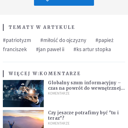
TEMATY W ARTYKULE
#patriotyzm
#miłość do ojczyzny
#papież
franciszek
#jan paweł ii
#ks artur stopka
WIĘCEJ W:
KOMENTARZE
Globalny szum informacyjny –
czas na powrót do wewnętrznej
prawdy
KOMENTARZE
Czy jeszcze potrafimy być "tu i
teraz"?
KOMENTARZE