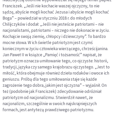
Franciszek. „Jeśli nie kochacie waszej ojczyzny, to nie
sądzę, abyście mogli kochać Jezusa i abyście mogli kochać
Boga” – powiedział w styczniu 2018 r. do młodych
Chilijczyków i dodał: „Jeśli nie jesteście patriotami – nie
nacjonalistami, patriotami – niczego nie dokonacie w życiu.
Kochajcie swoją ziemię, chłopcy i dziewczyny”. To bardzo
mocne słowa. W ich świetle patriotyzm jest czymś
koniecznym w życiu człowieka wierzącego, chrześcijanina.
Jan Paweł II w książce „Pamięć i tożsamość” napisał, że
patriotyzm oznacza umiłowanie tego, co ojczyste: historii,
tradycji, języka czy samego krajobrazu ojczystego. „Jest to
miłość, która obejmuje również dzieła rodaków i owoce ich
geniuszu. Próbą dla tego umiłowania staje się każde
zagrożenie tego dobra, jakim jest ojczyzna” – wyjaśnił. On
też (podobnie jak Franciszek) zdecydowanie odróżniał
patriotyzm od nacjonalizmu. Stwierdził nawet, że
nacjonalizm, szczególnie w swoich najskrajniejszych
formach, jest antytezą prawdziwego patriotyzmu.