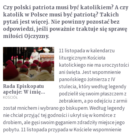
Czy polski patriota musi być katolikiem? A czy
katolik w Polsce musi być patriotą? Takich
pytań jest więcej. Nie powinny pozostać bez
odpowiedzi, jeśli poważnie traktuje się sprawę
miłości Ojczyzny.
11 listopada w kalendarzu
liturgicznym Kościoła
katolickiego nie ma uroczystości
ani święta. Jest wspomnienie
panońskiego żołnierza z IV
stulecia, który według legendy
Rada Episkopatu
apeluje: W imię
podzielił się swoim płaszczem z
fałszywego
KOŚCIÓŁ
żebrakiem, a po odejściu z armii
patriotyzmu nie
został mnichem i wybrano go biskupem. Według legendy
wolno wzbudzać
nie chciał przyjąć tej godności i ukrył się w komórce z
niechęci wobec
przybyszów
drobiem, ale gęsi swoim gęganiem zdradziły miejsce jego
pobytu. 11 listopada przypada w Kościele wspomnienie