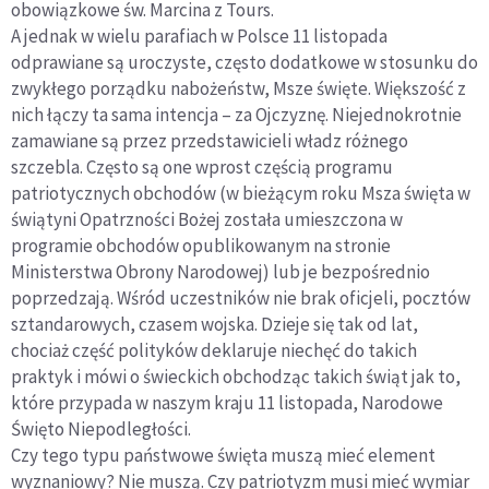
obowiązkowe św. Marcina z Tours.
A jednak w wielu parafiach w Polsce 11 listopada
odprawiane są uroczyste, często dodatkowe w stosunku do
zwykłego porządku nabożeństw, Msze święte. Większość z
nich łączy ta sama intencja – za Ojczyznę. Niejednokrotnie
zamawiane są przez przedstawicieli władz różnego
szczebla. Często są one wprost częścią programu
patriotycznych obchodów (w bieżącym roku Msza święta w
świątyni Opatrzności Bożej została umieszczona w
programie obchodów opublikowanym na stronie
Ministerstwa Obrony Narodowej) lub je bezpośrednio
poprzedzają. Wśród uczestników nie brak oficjeli, pocztów
sztandarowych, czasem wojska. Dzieje się tak od lat,
chociaż część polityków deklaruje niechęć do takich
praktyk i mówi o świeckich obchodząc takich świąt jak to,
które przypada w naszym kraju 11 listopada, Narodowe
Święto Niepodległości.
Czy tego typu państwowe święta muszą mieć element
wyznaniowy? Nie muszą. Czy patriotyzm musi mieć wymiar