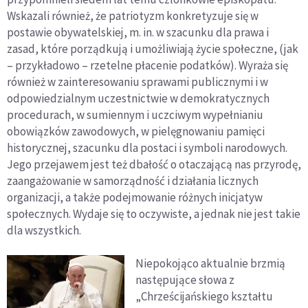
Wskazali również, że patriotyzm konkretyzuje się w
postawie obywatelskiej, m. in. w szacunku dla prawa i
zasad, które porządkują i umożliwiają życie społeczne, (jak
– przykładowo – rzetelne płacenie podatków). Wyraża się
również w zainteresowaniu sprawami publicznymi i w
odpowiedzialnym uczestnictwie w demokratycznych
procedurach, w sumiennym i uczciwym wypełnianiu
obowiązków zawodowych, w pielęgnowaniu pamięci
historycznej, szacunku dla postaci i symboli narodowych.
Jego przejawem jest też dbałość o otaczającą nas przyrodę,
zaangażowanie w samorządność i działania licznych
organizacji, a także podejmowanie różnych inicjatyw
społecznych. Wydaje się to oczywiste, a jednak nie jest takie
dla wszystkich.
Niepokojąco aktualnie brzmią
następujące słowa z
„Chrześcijańskiego kształtu