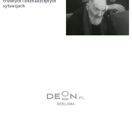
trudnych i beznadziejnych
sytuacjach