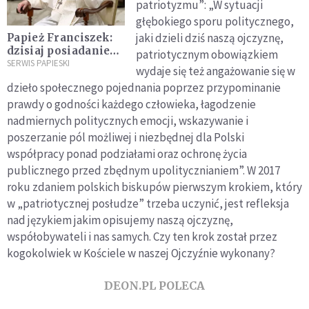
patriotyzmu”: „W sytuacji
głębokiego sporu politycznego,
jaki dzieli dziś naszą ojczyznę,
Papież Franciszek:
dzisiaj posiadanie
patriotycznym obowiązkiem
dzieci jest także
SERWIS PAPIESKI
wydaje się też angażowanie się w
kwestią patriotyzmu
dzieło społecznego pojednania poprzez przypominanie
prawdy o godności każdego człowieka, łagodzenie
nadmiernych politycznych emocji, wskazywanie i
poszerzanie pól możliwej i niezbędnej dla Polski
współpracy ponad podziałami oraz ochronę życia
publicznego przed zbędnym upolitycznianiem”. W 2017
roku zdaniem polskich biskupów pierwszym krokiem, który
w „patriotycznej posłudze” trzeba uczynić, jest refleksja
nad językiem jakim opisujemy naszą ojczyznę,
współobywateli i nas samych. Czy ten krok został przez
kogokolwiek w Kościele w naszej Ojczyźnie wykonany?
DEON.PL POLECA