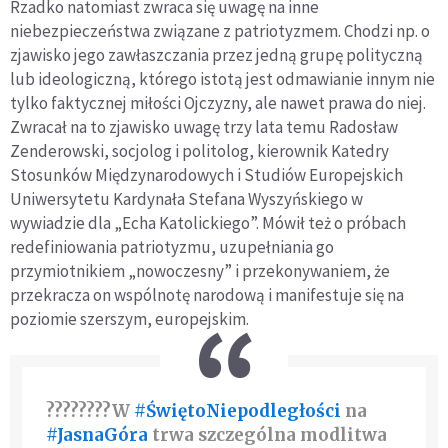
Rzadko natomiast zwraca się uwagę na inne
niebezpieczeństwa związane z patriotyzmem. Chodzi np. o
zjawisko jego zawłaszczania przez jedną grupę polityczną
lub ideologiczną, którego istotą jest odmawianie innym nie
tylko faktycznej miłości Ojczyzny, ale nawet prawa do niej.
Zwracał na to zjawisko uwagę trzy lata temu Radosław
Zenderowski, socjolog i politolog, kierownik Katedry
Stosunków Międzynarodowych i Studiów Europejskich
Uniwersytetu Kardynała Stefana Wyszyńskiego w
wywiadzie dla „Echa Katolickiego”. Mówił też o próbach
redefiniowania patriotyzmu, uzupełniania go
przymiotnikiem „nowoczesny” i przekonywaniem, że
przekracza on wspólnotę narodową i manifestuje się na
poziomie szerszym, europejskim.
????????W
#ŚwiętoNiepodległości
na
#JasnaGóra
trwa szczególna modlitwa