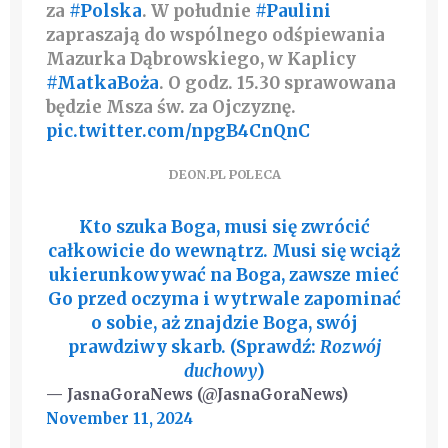
za
#Polska
. W południe
#Paulini
zapraszają do wspólnego odśpiewania
Mazurka Dąbrowskiego, w Kaplicy
#MatkaBoża
. O godz. 15.30 sprawowana
będzie Msza św. za Ojczyznę.
pic.twitter.com/npgB4CnQnC
DEON.PL POLECA
Kto szuka Boga, musi się zwrócić
całkowicie do wewnątrz. Musi się wciąż
ukierunkowywać na Boga, zawsze mieć
Go przed oczyma i wytrwale zapominać
o sobie, aż znajdzie Boga, swój
prawdziwy skarb. (Sprawdź:
Rozwój
duchowy
)
— JasnaGoraNews (@JasnaGoraNews)
November 11, 2024