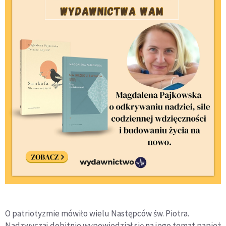
O patriotyzmie mówiło wielu Następców św. Piotra.
Nadzwyczaj dobitnie wypowiedział się na jego temat papież