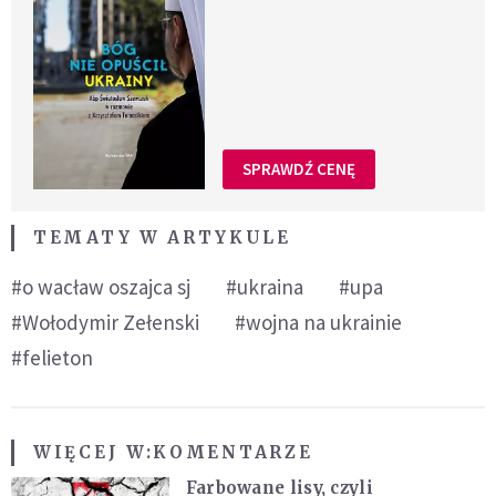
SPRAWDŹ CENĘ
TEMATY W ARTYKULE
#o wacław oszajca sj
#ukraina
#upa
#Wołodymir Zełenski
#wojna na ukrainie
#felieton
WIĘCEJ W:
KOMENTARZE
Farbowane lisy, czyli