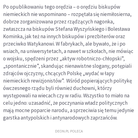
Po opublikowaniu tego orędzia – o orędziu biskupów
niemieckich nie wspominano – rozpętała się niemiłosierna,
dobrze zorganizowana przez rządzących nagonka,
zwłaszcza na biskupów Stefana Wyszyńskiego i Bolesława
Kominka, jak też na innych biskupów i prezbiterów oraz
przeciwko Watykanowi. W fabrykach, ale bywało, że i po
wsiach, na uniwersytetach, a nawet w szkołach, nie mówiąc
o wojsku, spędzeni przez „aktyw robotniczo-chłopski”,
„spontanicznie”, skandując nienawistne slogany, potępiali
zdrajców ojczyzny, chcących Polskę „wydać w łapy
niemieckich rewizjonistów”. Wśród popierających politykę
ówczesnego rządu byli również duchowni, którzy
występowali na wiecach czy w radiu. Wszystko to miało na
celu jedno: uzasadnić, że poczynania władz politycznych
mają mocne poparcie narodu, a sprzeciwia się temu jedynie
garstka antypolskich i antynarodowych zaprzańców.
DEON.PL POLECA