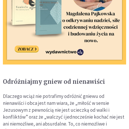
Odróżniajmy gniew od nienawiści
Dlaczego wciąż nie potrafimy odróżnić gniewu od
nienawiści i obca jest nam wiara, że „miłość w sensie
Jezusowym z pewnością nie jest ucieczką od walki i
konfliktów” oraz że „walczyć i jednocześnie kochać nie jest
ani niemożliwe, ani absurdalne. To, co niemożliwe i