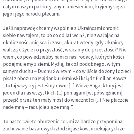
całym naszym patriotycznym uniesieniem, kryjemy się za
jego i jego narodu plecami.
Jeśli naprawdę chcemy wspólnie z Ukraińcami chronić
siebie nawzajem, to po co od lat wciąż, nie zważając na
okoliczności miejsca i czasu, akurat wtedy, gdy Ukraińcy
walczą o życie i o przyszłość, wracamy do przeszłości? Nie
wiem, co powiedzieliby nam ci nasi rodacy, których kości
podejmujemy z ziemi. Myślę, że coś podobnego, w tym
samym duchu – Duchu Świętym – co w liście do żony i dzieci
pisał z obozu na Majdanku ukraiński ksiądz Emilian Kowcz:
„Tutaj wszyscy jesteśmy równi [...] Widzę Boga, który jest
jeden dla nas wszystkich (...) pomagam [współwięźniom]
przejść przez ten mały most do wieczności (...) Nie płaczcie
nade mną – radujcie się ze mną!”.
To nasze święte oburzenie coś mi za bardzo przypomina
zachowanie bazarowych złodziejaszków, uciekających ze