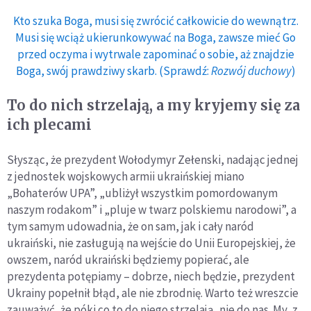
Kto szuka Boga, musi się zwrócić całkowicie do wewnątrz.
Musi się wciąż ukierunkowywać na Boga, zawsze mieć Go
przed oczyma i wytrwale zapominać o sobie, aż znajdzie
Boga, swój prawdziwy skarb. (Sprawdź:
Rozwój duchowy
)
To do nich strzelają, a my kryjemy się za
ich plecami
Słysząc, że prezydent Wołodymyr Zełenski, nadając jednej
z jednostek wojskowych armii ukraińskiej miano
„Bohaterów UPA”, „ubliżył wszystkim pomordowanym
naszym rodakom” i „pluje w twarz polskiemu narodowi”, a
tym samym udowadnia, że on sam, jak i cały naród
ukraiński, nie zasługują na wejście do Unii Europejskiej, że
owszem, naród ukraiński będziemy popierać, ale
prezydenta potępiamy – dobrze, niech będzie, prezydent
Ukrainy popełnił błąd, ale nie zbrodnię. Warto też wreszcie
zauważyć, że póki co to do niego strzelają, nie do nas. My, z