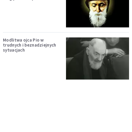
Modlitwa ojca Pio w
trudnych i beznadziejnych
sytuacjach