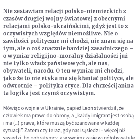
Nie zestawiam relacji polsko-niemieckich z
czasów drugiej wojny światowej z obecnymi
relacjami polsko-ukraińskimi, gdyż jest to z
oczywistych względów niemożliwe. Nie o
zawiłości polityczne mi chodzi, nie znam się na
tym, ale o coś znacznie bardziej zasadniczego –
o wymiar religijno-moralny działalności już
nie tylko władz państwowych, ale nas,
obywateli, narodu. O ten wymiar mi chodzi,
jako że to nie etyka ma się kłaniać polityce, ale
odwrotnie – polityka etyce. Dla chrześcijanina
ta logika jest czymś oczywistym.
Mówiąc o wojnie w Ukrainie, papież Leon stwierdził, że
człowiek ma prawo do obrony, a „każdy imigrant jest osobą
i ma (...) prawa, które muszą być szanowane w każdej
sytuacji”. Zatem czy teraz, gdy nasi sąsiedzi – więcej niż
sąsiedzi, bo pobratymcy, a w swoim czasie współobywatele