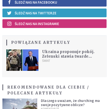
ŚLEDŹ NAS NA FACEBOOKU
ŚLEDŹ NAS NA TWITTERZE
ŚLEDŹ NAS NA INSTAGRAMIE
POWIĄZANE ARTYKUŁY
Ukraina proponuje pokój.
Zełenski stawia twarde
warunki
ŚWIAT
REKOMENDOWANE DLA CIEBIE /
POLECANE ARTYKUŁY
Dlaczego uważam, że churching ma
swoje pozytywne oblicze?
KOMENTARZE