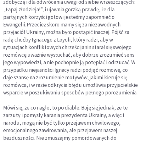
zdobyczą i dla odwrócenia uwagi od siebie wrzeszczących:
„Łapaj złodzieja!”, i ujawnia gorzką prawdę, że dla
partyjnych korzyści gotowi jesteśmy zapomnieć o
Ewangelii. Przecież skoro mamy się za niezawodnych
przyjaciół Ukrainy, można było postąpić inaczej. Pójść za
radą choćby Ignacego z Loyoli, który radzi, aby w
sytuacjach konfliktowych chrześcijanin starał się swojego
rozmówcę uważnie wysłuchać, aby dobrze zrozumieć sens
jego wypowiedzi, a nie pochopnie ją potępiać i odrzucać. W
przypadku niejasności Ignacy radzi podjąć rozmowę, co
daje szansę na zrozumienie motywów, jakimi kieruje się
rozmówca, i w razie odkrycia błędu umożliwia przyjacielskie
wsparcie w poszukiwaniu sposobów pełnego porozumienia.
Mówi się, że co nagle, to po diable. Boję się jednak, że te
zarzuty i pomysły karania prezydenta Ukrainy, a więc i
narodu, mogą nie być tylko przejawem chwilowego,
emocjonalnego zawirowania, ale przejawem naszej
bezduszności. Nie zmuszajmy pomordowanych do