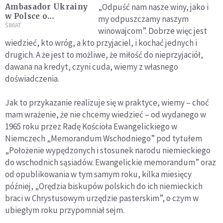
„Odpuść nam nasze winy, jako i
Ambasador Ukrainy
w Polsce o
my odpuszczamy naszym
ekshumacji ofiar
ŚWIAT
winowajcom”. Dobrze więc jest
tragedii wołyńskiej:
wiedzieć, kto wróg, a kto przyjaciel, i kochać jednych i
to droga
drugich. A że jest to możliwe, że miłość do nieprzyjaciół,
dwukierunkowa
dawana na kredyt, czyni cuda, wiemy z własnego
doświadczenia.
Jak to przykazanie realizuje się w praktyce, wiemy – choć
mam wrażenie, że nie chcemy wiedzieć – od wydanego w
1965 roku przez Radę Kościoła Ewangelickiego w
Niemczech „Memorandum Wschodniego” pod tytułem
„Położenie wypędzonych i stosunek narodu niemieckiego
do wschodnich sąsiadów. Ewangelickie memorandum” oraz
od opublikowania w tym samym roku, kilka miesięcy
później, „Orędzia biskupów polskich do ich niemieckich
braci w Chrystusowym urzędzie pasterskim”, o czym w
ubiegłym roku przypomniał sejm.