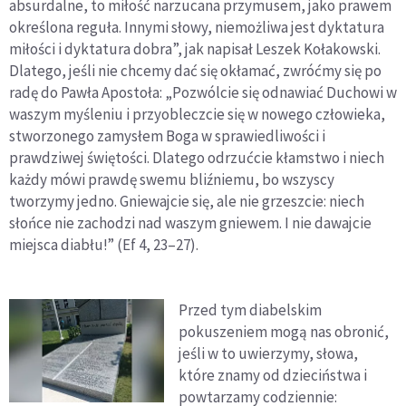
absurdalne, to miłość narzucana przymusem, jako prawem
określona reguła. Innymi słowy, niemożliwa jest dyktatura
miłości i dyktatura dobra”, jak napisał Leszek Kołakowski.
Dlatego, jeśli nie chcemy dać się okłamać, zwróćmy się po
radę do Pawła Apostoła: „Pozwólcie się odnawiać Duchowi w
waszym myśleniu i przyobleczcie się w nowego człowieka,
stworzonego zamysłem Boga w sprawiedliwości i
prawdziwej świętości. Dlatego odrzućcie kłamstwo i niech
każdy mówi prawdę swemu bliźniemu, bo wszyscy
tworzymy jedno. Gniewajcie się, ale nie grzeszcie: niech
słońce nie zachodzi nad waszym gniewem. I nie dawajcie
miejsca diabłu!” (Ef 4, 23–27).
Przed tym diabelskim
pokuszeniem mogą nas obronić,
jeśli w to uwierzymy, słowa,
które znamy od dzieciństwa i
powtarzamy codziennie: