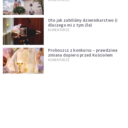
Oto jak zabiliśmy dziennikarstwo (i
dlaczego mi z tym źle)
KOMENTARZE
Proboszcz z konkursu – prawdziwa
zmiana dopiero przed Kościołem
KOMENTARZE
Niech rozkwitną przydomowe ogródki
i żyją dłużej od nas
KOMENTARZE
Czy polska tradycja zabija żywą wiarę?
Kościół to nie punkt usługowy
KOMENTARZE