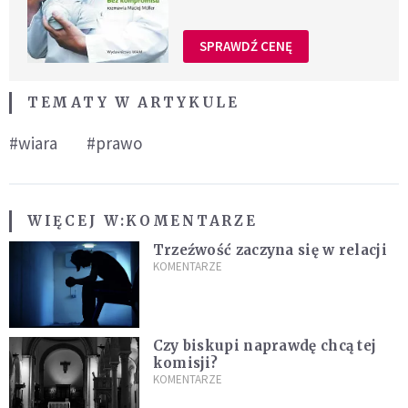
SPRAWDŹ CENĘ
TEMATY W ARTYKULE
#wiara
#prawo
WIĘCEJ W:
KOMENTARZE
Trzeźwość zaczyna się w relacji
KOMENTARZE
Czy biskupi naprawdę chcą tej
komisji?
KOMENTARZE