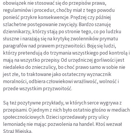
obowiązek nie stosować się do przepisów prawa,
regulaminów i procedur, choćby miał z tego powodu
ponieść przykre konsekwencje. Prędzej czy później
szlachetne postępowanie zwycięży. Bardzo szanuję
dziennikarzy, którzy stają po stronie tego, co po ludzku
słuszne i narażają się na krytykę zwolenników prymatu
paragrafów nad prawem przyzwoitości. Boję się ludzi,
którzy pretendują do trzymania wszystkiego pod kontrolą i
mają na wszystko przepisy. Od urzędniczej gorliwości jest
niedaleko do znieczulicy, bo choć prawo samo w sobie nie
jest złe, to traktowane jako ostateczny wyznacznik
moralności, odbiera człowiekowi wrażliwość, wolność i
przede wszystkim przyzwoitość.
Są też pozytywne przykłady, w których serce wygrywa z
przepisami. O jednym z nich było ostatnio głośno w mediach
społecznościowych. Dzieci sprzedawały przy ulicy
lemoniadę nie mając pozwolenia na handel. Ktoś wezwał
Straż Miejską.