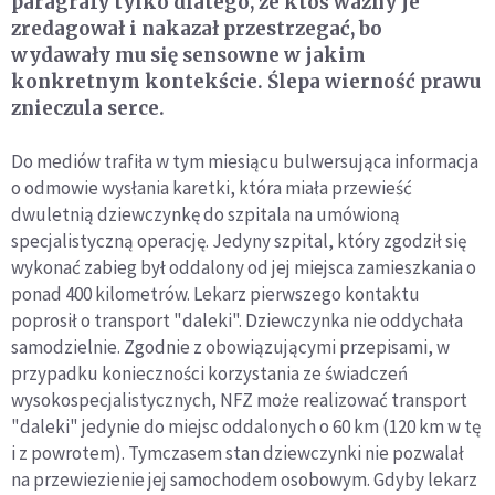
paragrafy tylko dlatego, że ktoś ważny je
zredagował i nakazał przestrzegać, bo
wydawały mu się sensowne w jakim
konkretnym kontekście. Ślepa wierność prawu
znieczula serce.
Do mediów trafiła w tym miesiącu bulwersująca informacja
o odmowie wysłania karetki, która miała przewieść
dwuletnią dziewczynkę do szpitala na umówioną
specjalistyczną operację. Jedyny szpital, który zgodził się
wykonać zabieg był oddalony od jej miejsca zamieszkania o
ponad 400 kilometrów. Lekarz pierwszego kontaktu
poprosił o transport "daleki". Dziewczynka nie oddychała
samodzielnie. Zgodnie z obowiązującymi przepisami, w
przypadku konieczności korzystania ze świadczeń
wysokospecjalistycznych, NFZ może realizować transport
"daleki" jedynie do miejsc oddalonych o 60 km (120 km w tę
i z powrotem). Tymczasem stan dziewczynki nie pozwalał
na przewiezienie jej samochodem osobowym. Gdyby lekarz