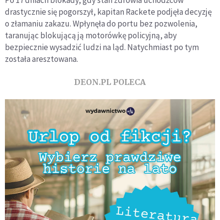
Po 17 dniach blokady, gdy stan zdrowia uchodźców
drastycznie się pogorszył, kapitan Rackete podjęła decyzję
o złamaniu zakazu. Wpłynęła do portu bez pozwolenia,
taranując blokującą ją motorówkę policyjną, aby
bezpiecznie wysadzić ludzi na ląd. Natychmiast po tym
została aresztowana.
DEON.PL POLECA