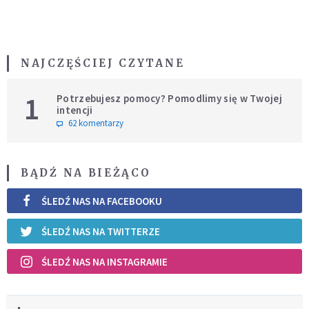
NAJCZĘŚCIEJ CZYTANE
1
Potrzebujesz pomocy? Pomodlimy się w Twojej
intencji
62 komentarzy
BĄDŹ NA BIEŻĄCO
ŚLEDŹ NAS NA FACEBOOKU
ŚLEDŹ NAS NA TWITTERZE
ŚLEDŹ NAS NA INSTAGRAMIE