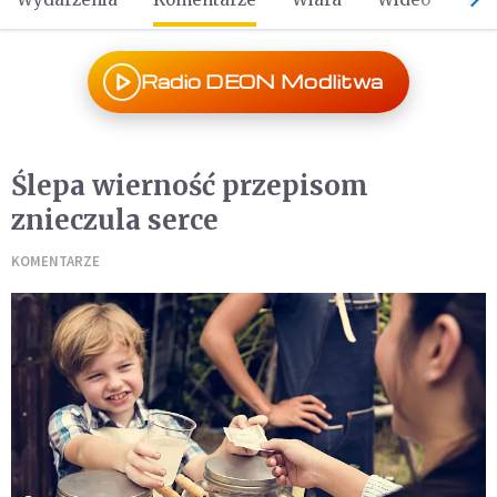
Radio DEON Modlitwa
Ślepa wierność przepisom
znieczula serce
KOMENTARZE