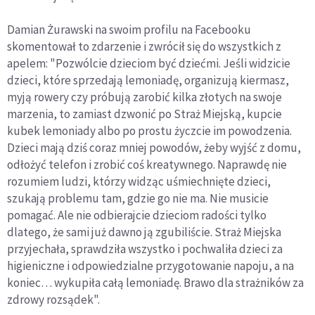
Damian Żurawski na swoim profilu na Facebooku
skomentował to zdarzenie i zwrócił się do wszystkich z
apelem: "Pozwólcie dzieciom być dziećmi. Jeśli widzicie
dzieci, które sprzedają lemoniadę, organizują kiermasz,
myją rowery czy próbują zarobić kilka złotych na swoje
marzenia, to zamiast dzwonić po Straż Miejską, kupcie
kubek lemoniady albo po prostu życzcie im powodzenia.
Dzieci mają dziś coraz mniej powodów, żeby wyjść z domu,
odłożyć telefon i zrobić coś kreatywnego. Naprawdę nie
rozumiem ludzi, którzy widząc uśmiechnięte dzieci,
szukają problemu tam, gdzie go nie ma. Nie musicie
pomagać. Ale nie odbierajcie dzieciom radości tylko
dlatego, że sami już dawno ją zgubiliście. Straż Miejska
przyjechała, sprawdziła wszystko i pochwaliła dzieci za
higieniczne i odpowiedzialne przygotowanie napoju, a na
koniec… wykupiła całą lemoniadę. Brawo dla strażników za
zdrowy rozsądek".