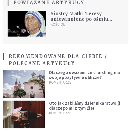
POWIĄZANE ARTYKUŁY
Siostry Matki Teresy
uniewinnione po ośmiu
latach. Sąd oddalił zarzuty
KOŚCIÓŁ
handlu dziećmi
REKOMENDOWANE DLA CIEBIE /
POLECANE ARTYKUŁY
Dlaczego uważam, że churching ma
swoje pozytywne oblicze?
KOMENTARZE
Oto jak zabiliśmy dziennikarstwo (i
dlaczego mi z tym źle)
KOMENTARZE