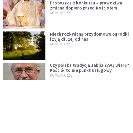
Proboszcz z konkursu – prawdziwa
zmiana dopiero przed Kościołem
KOMENTARZE
Niech rozkwitną przydomowe ogródki
i żyją dłużej od nas
KOMENTARZE
Czy polska tradycja zabija żywą wiarę?
Kościół to nie punkt usługowy
KOMENTARZE
"Jezus AI" i religijne chatboty. Czy
Leon XIV odpowie na duchowość epoki
sztucznej inteligencji?
KOMENTARZE
AI wyręcza nas i zabiera pracę. Mimo to
ludzkie myślenie nie przestaje być w