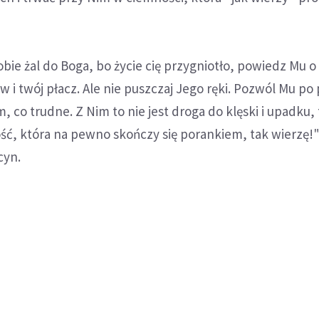
sobie żal do Boga, bo życie cię przygniotło, powiedz Mu 
w i twój płacz. Ale nie puszczaj Jego ręki. Pozwól Mu po
, co trudne. Z Nim to nie jest droga do klęski i upadku, 
ć, która na pewno skończy się porankiem, tak wierzę!" 
cyn.