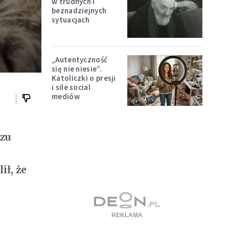
w trudnych i
beznadziejnych
sytuacjach
„Autentyczność
się nie niesie”.
Katoliczki o presji
i sile social
mediów
rzu
ił, że