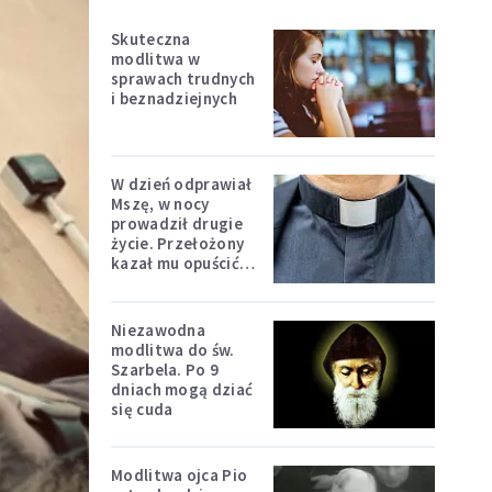
Skuteczna
modlitwa w
sprawach trudnych
i beznadziejnych
W dzień odprawiał
Mszę, w nocy
prowadził drugie
życie. Przełożony
kazał mu opuścić
zakon
Niezawodna
modlitwa do św.
Szarbela. Po 9
dniach mogą dziać
się cuda
Modlitwa ojca Pio