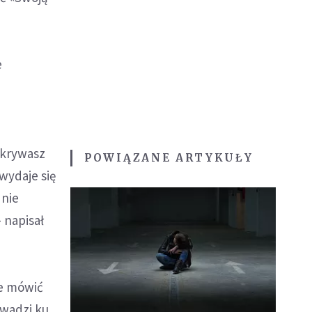
e
dkrywasz
POWIĄZANE ARTYKUŁY
wydaje się
 nie
- napisał
ze mówić
owadzi ku