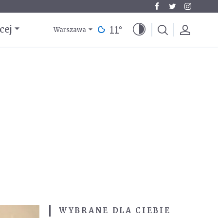
11
°
cej
Warszawa
WYBRANE DLA CIEBIE