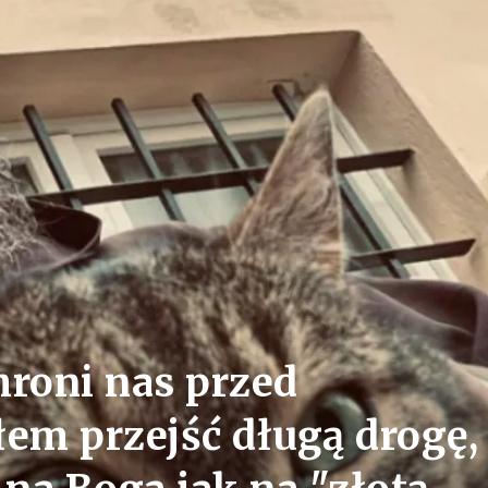
hroni nas przed
łem przejść długą drogę,