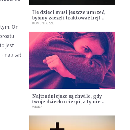
Ile dzieci musi jeszcze umrzeć,
byśmy zaczęli traktować hejt
poważnie?
KOMENTARZE
o tym. On
 prostu
to jest
- napisał
Najtrudniejsze są chwile, gdy
twoje dziecko cierpi, a ty nie
możesz zrobić nic [Siedem
WIARA
Boleści]