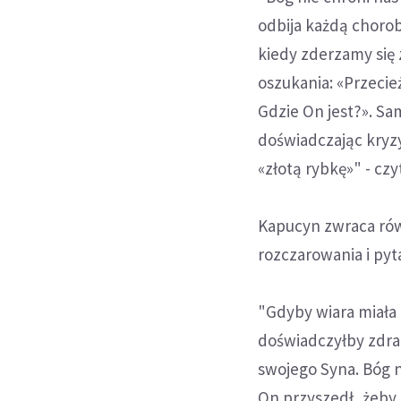
odbija każdą chorobę
kiedy zderzamy się 
oszukania: «Przecie
Gdzie On jest?». Sa
doświadczając kryzy
«złotą rybkę»" - cz
Kapucyn zwraca równ
rozczarowania i pyt
"Gdyby wiara miała
doświadczyłby zdrad
swojego Syna. Bóg n
On przyszedł, żeby 