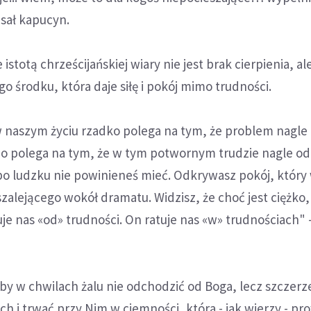
sał kapucyn.
stotą chrześcijańskiej wiary nie jest brak cierpienia, al
o środku, która daje siłę i pokój mimo trudności.
 naszym życiu rzadko polega na tym, że problem nagle
no polega na tym, że w tym potwornym trudzie nagle o
j po ludzku nie powinieneś mieć. Odkrywasz pokój, który 
zalejącego wokół dramatu. Widzisz, że choć jest ciężko,
uje nas «od» trudności. On ratuje nas «w» trudnościach" 
 by w chwilach żalu nie odchodzić od Boga, lecz szczer
h i trwać przy Nim w ciemności, która - jak wierzy - pr