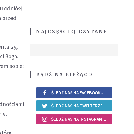
u odniósł
a przed
NAJCZĘŚCIEJ CZYTANE
entarzy,
ci Boga.
łem sobie:
BĄDŹ NA BIEŻĄCO
ŚLEDŹ NAS NA FACEBOOKU
udnościami
ŚLEDŹ NAS NA TWITTERZE
ie.
ŚLEDŹ NAS NA INSTAGRAMIE
która