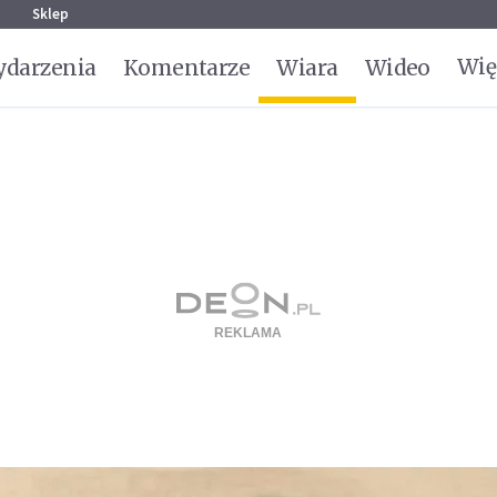
g
Sklep
Wię
darzenia
Komentarze
Wiara
Wideo