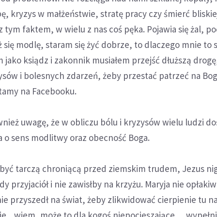
, kryzys w małżeństwie, stratę pracy czy śmierć bliskiej
z tym faktem, w wielu z nas coś pęka. Pojawia się żal, p
ż się modlę, staram się żyć dobrze, to dlaczego mnie to
m jako ksiądz i zakonnik musiałem przejść dłuższą drogę
sów i bolesnych zdarzeń, żeby przestać patrzeć na Bog
ytamy na Facebooku.
ież uwagę, że w obliczu bólu i kryzysów wielu ludzi d
a o sens modlitwy oraz obecność Boga.
 być tarczą chroniącą przed ziemskim trudem, Jezus ni
y przyjaciół i nie zawisłby na krzyżu. Maryja nie opłaki
ie przyszedł na świat, żeby zlikwidować cierpienie tu na
je... wiem, może to dla kogoś niepocieszające… wypełn