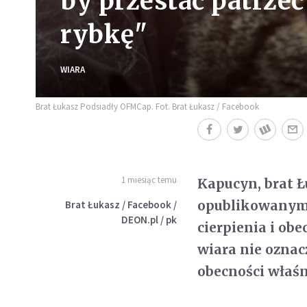
by przestać patrzeć
rybkę"
WIARA
Brat Łukasz Podsiadły OFMCap. Fot. Brat Łukasz / Facebook
1 miesiąc temu
Kapucyn, brat 
opublikowanym n
Brat Łukasz / Facebook /
DEON.pl / pk
cierpienia i obe
wiara nie oznac
obecności właśn