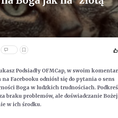
 na Boga jak na "złotą
Łukasz Podsiadły OFMCap, w swoim komenta
a Facebooku odniósł się do pytania o sens
cności Boga w ludzkich trudnościach. Podkreśl
za braku problemów, ale doświadczanie Bożej
ie w ich środku.