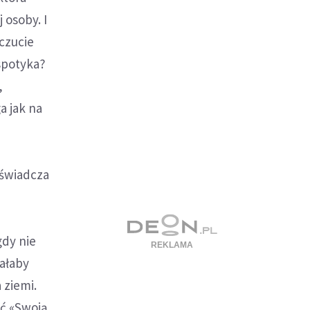
 osoby. I
oczucie
 spotyka?
,
a jak na
oświadcza
gdy nie
wałaby
 ziemi.
ić «Swoją