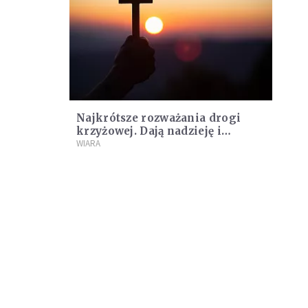
Najkrótsze rozważania drogi
krzyżowej. Dają nadzieję i
światło w kryzysie
WIARA