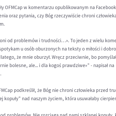
adły OFMCap w komentarzu opublikowanym na Facebook
pienia oraz pytania, czy Bóg rzeczywiście chroni człowiek
em.
roni od problemów i trudności…». To jeden z wielu kom
 spotykam u osób oburzonych na teksty o miłości i dobro
latego, że mnie oburzył. Wręcz przeciwnie, bo pomyśla
rnie bolesne, ale... i dla kogoś prawdziwe»" - napisał na
.
MCap podkreślił, że Bóg nie chroni człowieka przed tr
nej kopuły" nad naszym życiem, która usuwałaby cierpien
 od problemów. Nie rozciąga nad nami szklanej kopuły, 