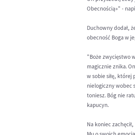
Obecnością»" - napi
Duchowny dodał, że i
obecność Boga w jeg
"Boże zwycięstwo w
magicznie znika. O
w sobie siłę, które
nielogiczny wobec s
toniesz. Bóg nie rat
kapucyn.
Na koniec zachęcił,
Mu o swoich emocjac