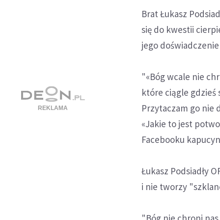
Brat Łukasz Podsi
się do kwestii cier
jego doświadczeni
"«Bóg wcale nie ch
które ciągle gdzieś
Przytaczam go nie d
«Jakie to jest potwo
Facebooku kapucyn
Łukasz Podsiadły OF
i nie tworzy "szkla
"Bóg nie chroni nas