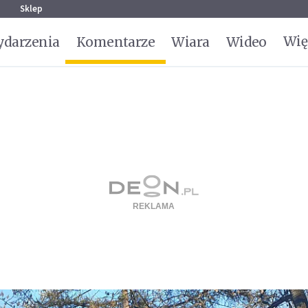
g
Sklep
Wię
darzenia
Komentarze
Wiara
Wideo