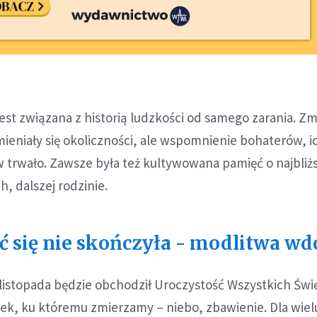
est związana z historią ludzkości od samego zarania. Zmi
mieniały się okoliczności, ale wspomnienie bohaterów, i
 trwało. Zawsze była też kultywowana pamięć o najbliż
h, dalszej rodzinie.
ć się nie skończyła - modlitwa w
listopada będzie obchodził Uroczystość Wszystkich Świ
ek, ku któremu zmierzamy – niebo, zbawienie. Dla wiel