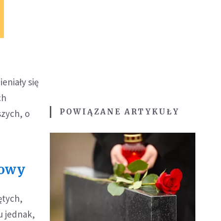
eniały się
ch
POWIĄZANE ARTYKUŁY
szych, o
dowy
ętych,
u jednak,