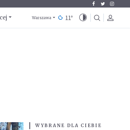
11
°
cej
Warszawa
WYBRANE DLA CIEBIE