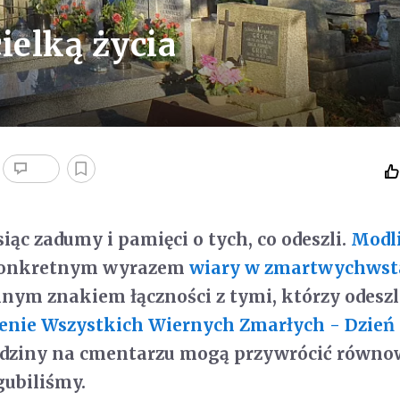
ielką życia
iąc zadumy i pamięci o tych, co odeszli.
Modl
konkretnym wyrazem
wiary w zmartwychwst
elnym znakiem łączności z tymi, którzy odeszl
nie Wszystkich Wiernych Zmarłych - Dzień
edziny na cmentarzu mogą przywrócić równ
gubiliśmy.