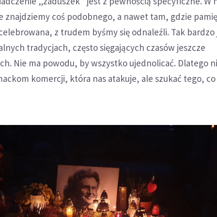
iadczenie „zaduszek” jest z pewnością specyficzne. W 
ie znajdziemy coś podobnego, a nawet tam, gdzie pamię
 celebrowana, z trudem byśmy się odnaleźli. Tak bardzo 
lnych tradycjach, często sięgających czasów jeszcze
ch. Nie ma powodu, by wszystko ujednolicać. Dlatego n
ackom komercji, która nas atakuje, ale szukać tego, co