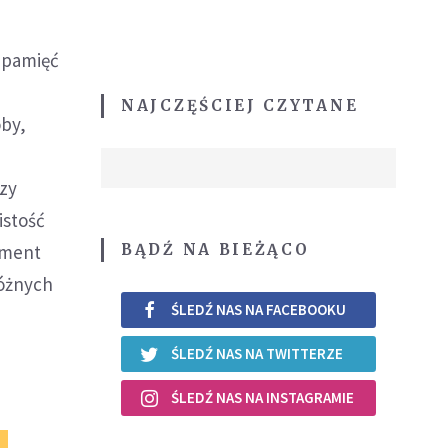
y pamięć
NAJCZĘŚCIEJ CZYTANE
oby,
rzy
istość
BĄDŹ NA BIEŻĄCO
oment
óżnych
ŚLEDŹ NAS NA FACEBOOKU
ŚLEDŹ NAS NA TWITTERZE
ŚLEDŹ NAS NA INSTAGRAMIE