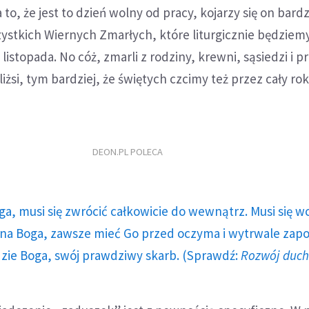
o, że jest to dzień wolny od pracy, kojarzy się on bardz
tkich Wiernych Zmarłych, które liturgicznie będziem
istopada. No cóż, zmarli z rodziny, krewni, sąsiedzi i pr
żsi, tym bardziej, że świętych czcimy też przez cały ro
DEON.PL POLECA
ga, musi się zwrócić całkowicie do wewnątrz. Musi się w
a Boga, zawsze mieć Go przed oczyma i wytrwale zap
dzie Boga, swój prawdziwy skarb. (Sprawdź:
Rozwój duc