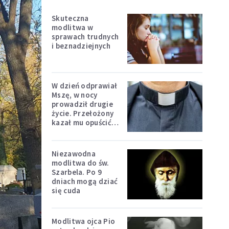
Skuteczna
modlitwa w
sprawach trudnych
i beznadziejnych
W dzień odprawiał
Mszę, w nocy
prowadził drugie
życie. Przełożony
kazał mu opuścić
zakon
Niezawodna
modlitwa do św.
Szarbela. Po 9
dniach mogą dziać
się cuda
Modlitwa ojca Pio