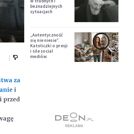
w trudnych i
beznadziejnych
sytuacjach
„Autentyczność
się nie niesie”.
Katoliczki o presji
i sile social
mediów
itwa za
anie
i
i przed
owagę