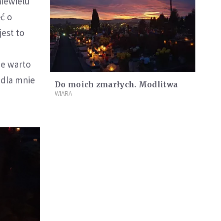
niewielu
ć o
jest to
ie warto
 dla mnie
Do moich zmarłych. Modlitwa
WIARA