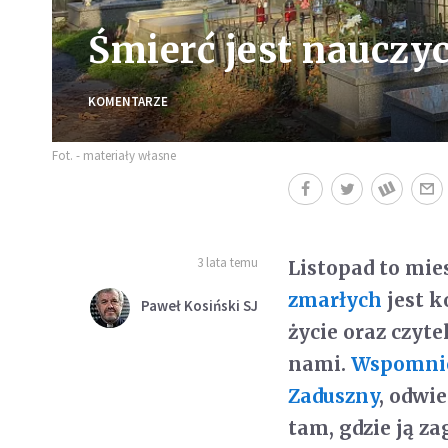
Śmierć jest nauczyc
KOMENTARZE
Fot. - materiały własne
3 lata temu
Listopad to mies
zmarłych
jest 
Paweł Kosiński SJ
życie oraz czyt
nami.
Wspomnie
Zaduszny
, odwi
tam, gdzie ją za