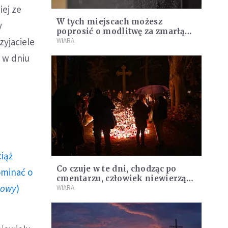
iej ze
W tych miejscach możesz
y
poprosić o modlitwę za zmarłą
zyjaciele
osobę. Twoja prośba na pewno
WIARA
zostanie spełniona
k w dniu
ciąż
Co czuje w te dni, chodząc po
ominać o
cmentarzu, człowiek niewierzący.
howy
)
A wierzący?
WIARA