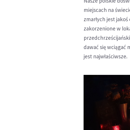
Nasze polskie dośw
miejscach na świec
zmarłych jest jakoś
zakorzenione w loka
przedchrześcijański
dawać się wciągać m
jest najwłaściwsze.