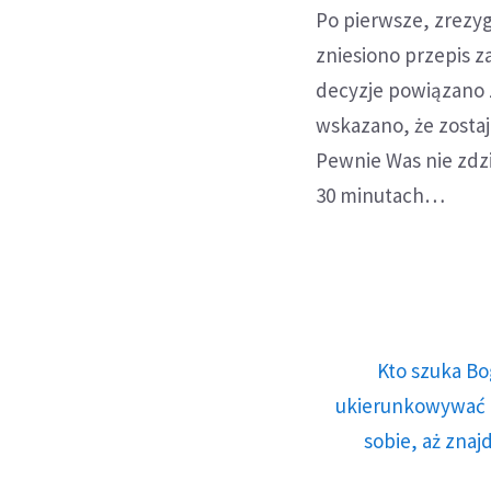
Po pierwsze, zrezy
zniesiono przepis 
decyzje powiązano 
wskazano, że zosta
Pewnie Was nie zdz
30 minutach…
Kto szuka Bo
ukierunkowywać n
sobie, aż znaj