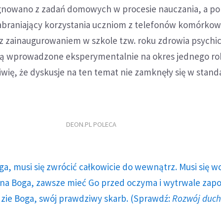
gnowano z zadań domowych w procesie nauczania, a po 
zabraniający korzystania uczniom z telefonów komórkow
z zainaugurowaniem w szkole tzw. roku zdrowia psychic
ją wprowadzone eksperymentalnie na okres jednego ro
iwię, że dyskusje na ten temat nie zamknęły się w sta
DEON.PL POLECA
ga, musi się zwrócić całkowicie do wewnątrz. Musi się w
a Boga, zawsze mieć Go przed oczyma i wytrwale zap
dzie Boga, swój prawdziwy skarb. (Sprawdź:
Rozwój duc