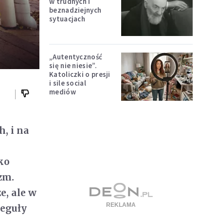
w trudnych i
beznadziejnych
sytuacjach
„Autentyczność
się nie niesie”.
Katoliczki o presji
i sile social
mediów
, i na
ko
zm.
e, ale w
reguły