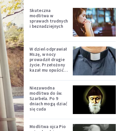
Skuteczna
modlitwa w
sprawach trudnych
i beznadziejnych
W dzień odprawiał
Mszę, w nocy
prowadził drugie
życie. Przełożony
kazał mu opuścić
zakon
Niezawodna
modlitwa do św.
Szarbela. Po 9
dniach mogą dziać
się cuda
Modlitwa ojca Pio