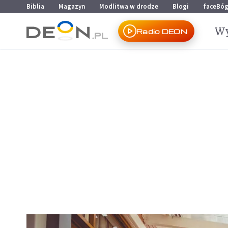
Przejdź do menu głównego
Przejdź do treści
Biblia
Magazyn
Modlitwa w drodze
Blogi
faceBó
Wy
Radio DEON