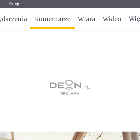
g
Sklep
Wię
darzenia
Komentarze
Wiara
Wideo