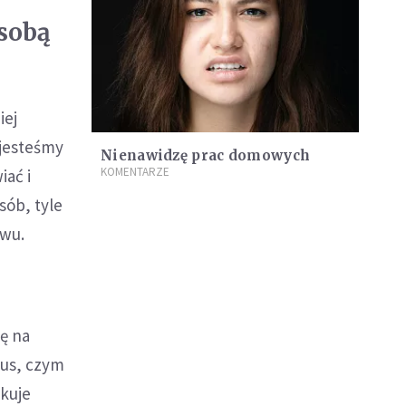
 sobą
iej
 jesteśmy
Nienawidzę prac domowych
KOMENTARZE
iać i
sób, tyle
iwu.
ię na
sus, czym
akuje