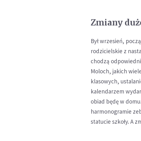
Zmiany duż
Był wrzesień, pocz
rodzicielskie z nas
chodzą odpowiednio 
Moloch, jakich wiel
klasowych, ustalani
kalendarzem wydarz
obiad będę w domu. 
harmonogramie zebr
statucie szkoły. A z