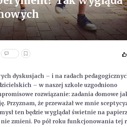
speryment? Tak wygląda
omowych
wych dyskusjach – i na radach pedagogicznych
zicielskich – w naszej szkole uzgodniono
mpromisowe rozwiązanie: zadania domowe ja
ę. Przyznam, że przeważał we mnie sceptycy
omysł ten będzie wyglądał świetnie na papierz
ę nie zmieni. Po pół roku funkcjonowania tej 