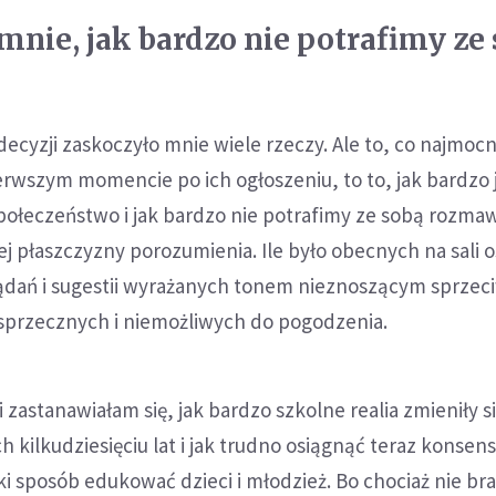
mnie, jak bardzo nie potrafimy ze
decyzji zaskoczyło mnie wiele rzeczy. Ale to, co najmocn
erwszym momencie po ich ogłoszeniu, to to, jak bardzo
połeczeństwo i jak bardzo nie potrafimy ze sobą rozmaw
 płaszczyzny porozumienia. Ile było obecnych na sali o
ądań i sugestii wyrażanych tonem nieznoszącym sprzec
sprzecznych i niemożliwych do pogodzenia.
zastanawiałam się, jak bardzo szkolne realia zmieniły s
ch kilkudziesięciu lat i jak trudno osiągnąć teraz konsen
aki sposób edukować dzieci i młodzież. Bo chociaż nie br