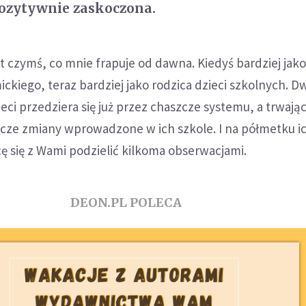
pozytywnie zaskoczona.
st czymś, co mnie frapuje od dawna. Kiedyś bardziej jak
ckiego, teraz bardziej jako rodzica dzieci szkolnych. D
eci przedziera się już przez chaszcze systemu, a trwają
icze zmiany wprowadzone w ich szkole. I na półmetku i
 się z Wami podzielić kilkoma obserwacjami.
DEON.PL POLECA