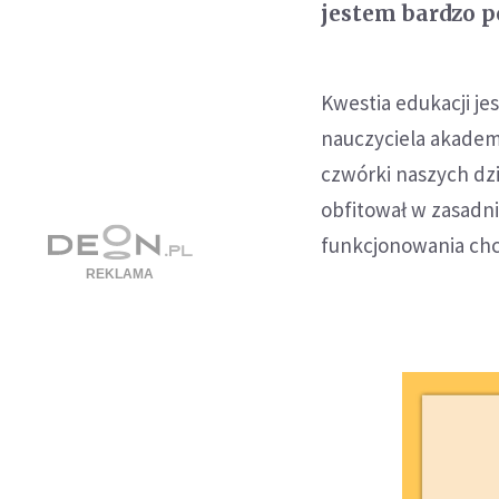
jestem bardzo 
Kwestia edukacji je
nauczyciela akademi
czwórki naszych dzi
obfitował w zasadn
funkcjonowania chcę