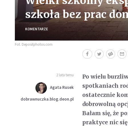
Wielki szkolny ek
szkoła bez prac d
KOMENTARZE
Fot. Depositphotos.com
2 lata temu
Po wielu burzli
spotkaniach rod
Agata Rusek
ostatecznie ko
dobrawnuczka.blog.deon.pl
dobrowolną opcj
Bałam się, że p
praktyce nic si