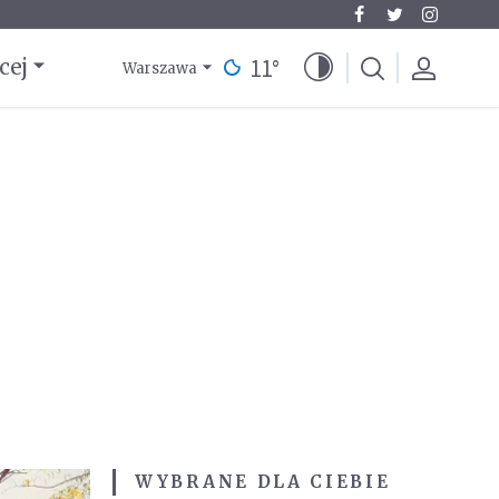
11
°
cej
Warszawa
WYBRANE DLA CIEBIE