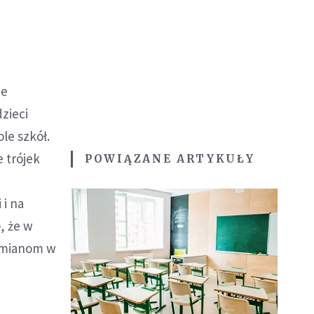
ie
zieci
le szkół.
e trójek
POWIĄZANE ARTYKUŁY
 i na
, że w
 zmianom w