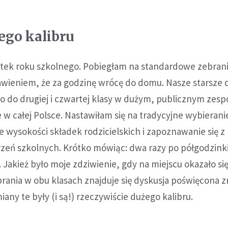
ego kalibru
ątek roku szkolnego. Pobiegłam na standardowe zebran
tawieniem, że za godzinę wrócę do domu. Nasze starsze d
do drugiej i czwartej klasy w dużym, publicznym zespo
e w całej Polsce. Nastawiłam się na tradycyjne wybierani
e wysokości składek rodzicielskich i zapoznawanie się z
eń szkolnych. Krótko mówiąc: dwa razy po półgodzinki
Jakież było moje zdziwienie, gdy na miejscu okazało się
ania w obu klasach znajduje się dyskusja poświęcona
miany te były (i są!) rzeczywiście dużego kalibru.