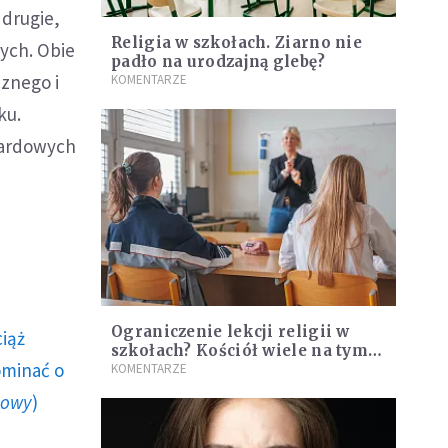
drugie,
Religia w szkołach. Ziarno nie
ych. Obie
padło na urodzajną glebę?
znego i
KOMENTARZE
ku.
ndardowych
Ograniczenie lekcji religii w
ciąż
szkołach? Kościół wiele na tym
ominać o
nie straci
KOMENTARZE
howy
)