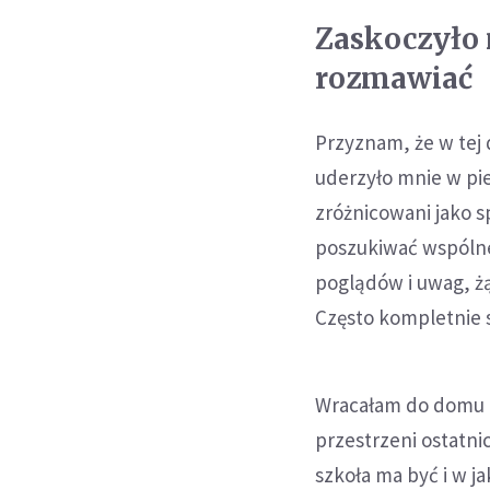
Zaskoczyło 
rozmawiać
Przyznam, że w tej 
uderzyło mnie w pi
zróżnicowani jako s
poszukiwać wspólnej
poglądów i uwag, ż
Często kompletnie 
Wracałam do domu i 
przestrzeni ostatni
szkoła ma być i w j