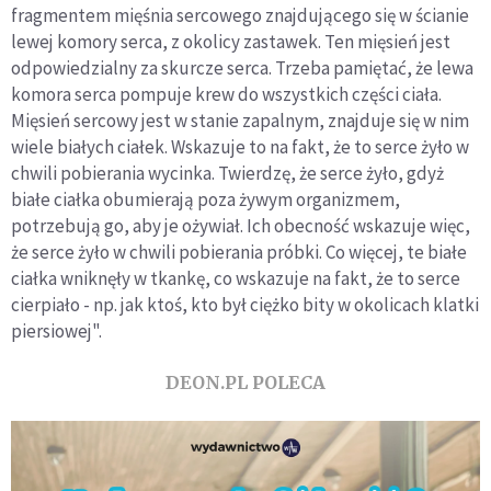
fragmentem mięśnia sercowego znajdującego się w ścianie
lewej komory serca, z okolicy zastawek. Ten mięsień jest
odpowiedzialny za skurcze serca. Trzeba pamiętać, że lewa
komora serca pompuje krew do wszystkich części ciała.
Mięsień sercowy jest w stanie zapalnym, znajduje się w nim
wiele białych ciałek. Wskazuje to na fakt, że to serce żyło w
chwili pobierania wycinka. Twierdzę, że serce żyło, gdyż
białe ciałka obumierają poza żywym organizmem,
potrzebują go, aby je ożywiał. Ich obecność wskazuje więc,
że serce żyło w chwili pobierania próbki. Co więcej, te białe
ciałka wniknęły w tkankę, co wskazuje na fakt, że to serce
cierpiało - np. jak ktoś, kto był ciężko bity w okolicach klatki
piersiowej".
DEON.PL POLECA