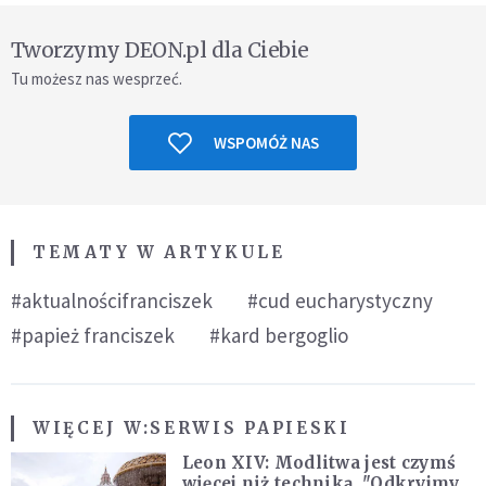
Tworzymy DEON.pl dla Ciebie
Tu możesz nas wesprzeć.
WSPOMÓŻ NAS
TEMATY W ARTYKULE
#aktualnościfranciszek
#cud eucharystyczny
#papież franciszek
#kard bergoglio
WIĘCEJ W:
SERWIS PAPIESKI
Leon XIV: Modlitwa jest czymś
więcej niż techniką. "Odkryjmy