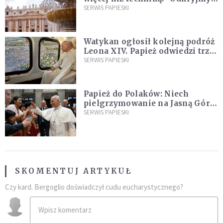
ją na nowo"
SERWIS PAPIESKI
Watykan ogłosił kolejną podróż
Leona XIV. Papież odwiedzi trzy
kraje Ameryki Południowej
SERWIS PAPIESKI
Papież do Polaków: Niech
pielgrzymowanie na Jasną Górę
umocni wiarę i nadzieję
SERWIS PAPIESKI
SKOMENTUJ ARTYKUŁ
Czy kard. Bergoglio doświadczył cudu eucharystycznego?