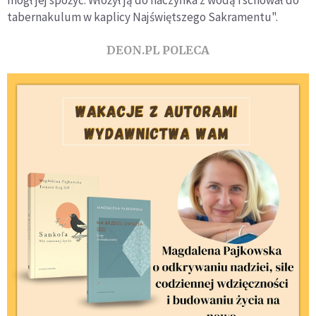
mógł jej spożyć. Włożył ją do naczyńka z wodą i schował do
tabernakulum w kaplicy Najświętszego Sakramentu".
DEON.PL POLECA