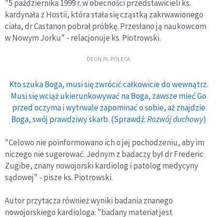
"5 października 1999 r. w obecności przedstawicieli ks.
kardynała z Hostii, która stała się cząstką zakrwawionego
ciała, dr Castanon pobrał próbkę. Przesłano ją naukowcom
w Nowym Jorku" - relacjonuje ks. Piotrowski.
DEON.PL POLECA
Kto szuka Boga, musi się zwrócić całkowicie do wewnątrz.
Musi się wciąż ukierunkowywać na Boga, zawsze mieć Go
przed oczyma i wytrwale zapominać o sobie, aż znajdzie
Boga, swój prawdziwy skarb. (Sprawdź:
Rozwój duchowy
)
"Celowo nie poinformowano ich o jej pochodzeniu, aby im
niczego nie sugerować. Jednym z badaczy był dr Frederic
Zugibe, znany nowojorski kardiolog i patolog medycyny
sądowej" - pisze ks. Piotrowski.
Autor przytacza również wyniki badania znanego
nowojorskiego kardiologa: "badany materiał jest