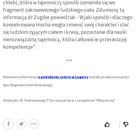
chleb), która w tajemniczy sposób zamieniła się we
fragment zakrwawionego ludzkiego ciała. Zdumiony tą
informacją dr Zugibe powiedział: - W jaki sposób i dlaczego
konsekrowana Hostia mogła zmienić swój charakter i stać
się ludzkim żyjącym ciałem i krwią, pozostanie dla nauki
nierozwiązalną tajemnicą, która całkowicie przerasta jej
kompetencje".
***
Niedawno informacje
o podobnym cudzie w Legnicy
zostały przekazane przez
bpa Zbigniewa Kiernikowskiego.
Artykuł ks. M. Piotrowskiego TChr ukazał się w czasopiśmie "Miłujcie się"