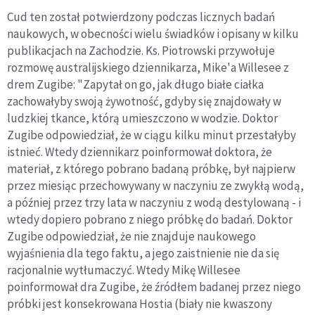
Cud ten został potwierdzony podczas licznych badań
naukowych, w obecności wielu świadków i opisany w kilku
publikacjach na Zachodzie. Ks. Piotrowski przywołuje
rozmowę australijskiego dziennikarza, Mike'a Willesee z
drem Zugibe: "Zapytał on go, jak długo białe ciałka
zachowałyby swoją żywotność, gdyby się znajdowały w
ludzkiej tkance, którą umieszczono w wodzie. Doktor
Zugibe odpowiedział, że w ciągu kilku minut przestałyby
istnieć. Wtedy dziennikarz poinformował doktora, że
materiał, z którego pobrano badaną próbkę, był najpierw
przez miesiąc przechowywany w naczyniu ze zwykłą wodą,
a później przez trzy lata w naczyniu z wodą destylowaną - i
wtedy dopiero pobrano z niego próbkę do badań. Doktor
Zugibe odpowiedział, że nie znajduje naukowego
wyjaśnienia dla tego faktu, a jego zaistnienie nie da się
racjonalnie wytłumaczyć. Wtedy Mikę Willesee
poinformował dra Zugibe, że źródłem badanej przez niego
próbki jest konsekrowana Hostia (biały nie kwaszony