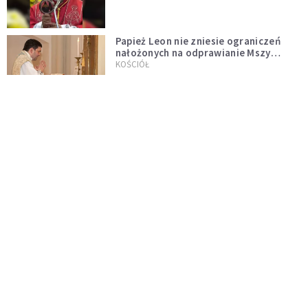
Papież Leon nie zniesie ograniczeń
nałożonych na odprawianie Mszy
trydenckiej. „Traditionis custodes”
KOŚCIÓŁ
zostaje w mocy
Papież Leon XIV w butach Nike. Zdjęcie
z filmu Watykanu stało się viralem
WYDARZENIA