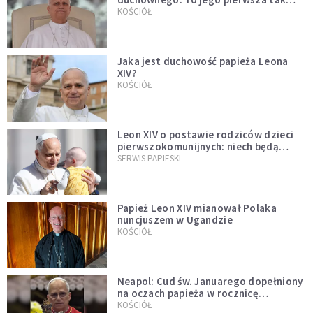
bezprecedensowa decyzja
KOŚCIÓŁ
Jaka jest duchowość papieża Leona
XIV?
KOŚCIÓŁ
Leon XIV o postawie rodziców dzieci
pierwszokomunijnych: niech będą
przykładem
SERWIS PAPIESKI
Papież Leon XIV mianował Polaka
nuncjuszem w Ugandzie
KOŚCIÓŁ
Neapol: Cud św. Januarego dopełniony
na oczach papieża w rocznicę
pontyfikatu!
KOŚCIÓŁ