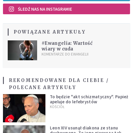
ŚLEDŹ NAS NA INSTAGRAMIE
POWIĄZANE ARTYKUŁY
#Ewangelia: Wartość
wiary w cuda
KOMENTARZE DO EWANGELII
REKOMENDOWANE DLA CIEBIE /
POLECANE ARTYKUŁY
To będzie "akt schizmatyczny". Papież
apeluje do lefebrystów
KOŚCIÓŁ
Leon XIV usunął diakona ze stanu
duchownego. To jego pierwsza tak