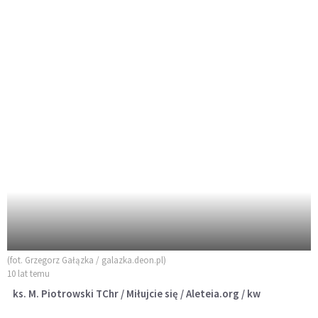
(fot. Grzegorz Gałązka / galazka.deon.pl)
10 lat temu
ks. M. Piotrowski TChr / Miłujcie się / Aleteia.org / kw