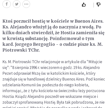
Ktoś porzucił hostię w kościele w Buenos Aires.
Ks. Alejandro włożył ją do naczynia z wodą. Po
kilku dniach stwierdził, że Hostia zamieniła się
w krwistą substancję. Poinformował o tym
kard. Jorgego Bergoglio - o cudzie pisze ks. M.
Piotrowski TChr.
Ks. M. Piotrowski TChr relacjonuje w artykule dla "Miłujcie
się": "8 sierpnia 1996 r. wieczorem o godz. 19 ks. Alejandro
Pezet odprawiał Mszę św. w katolickim kościele, który
znajduje się w handlowej dzielnicy Buenos Aires. Pod koniec
udzielania Komunii św. podeszła do niego kobieta,
informując, że z tyłu kościoła na świeczniku leży porzucona
Hostia. Ksiądz Alejandro poszedł we wskazane miejsce i
zobaczył sprofanowaną Hostię. Była tak pobrudzona, że nie