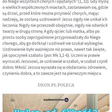
do Niego wszystkich chorych i opętanych"(1, 32). Gdy myślę
o wielkich współczesnych miastach, zastanawiam się, gdzie
są drzwi, przed które można przynieść chorych, mając
nadzieję, że zostaną uzdrowieni! Jezus nigdy nie unikał ich
leczenia. Nigdy nie przeszedł obojętnie, nigdy nie odwrócił
twarzy w drugą stronę. A gdy ojciec lub matka, albo po
prostu osoby zaprzyjaźnione przyprowadzały do Niego
chorego, aby go dotknął i uzdrowił nie szukał wybiegów.
Uzdrowienie było ważniejsze niż prawo, nawet tak święte,
jak spoczynek szabatu (por. Mk 3,1-6). Uczeni w prawie
wyrzucali Jezusowi, że uzdrawiał w szabat, w szabat czynił
dobro. Miłość Jezusa wyrażała się w obdarzaniu zdrowiem,
czynieniu dobra, a to zawsze jest na pierwszym miejscu.
DEON.PL POLECA