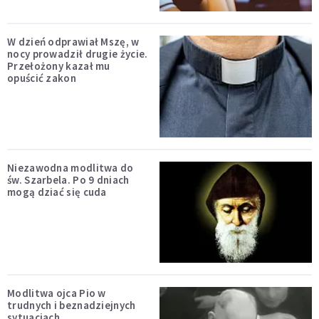
W dzień odprawiał Mszę, w
nocy prowadził drugie życie.
Przełożony kazał mu
opuścić zakon
Niezawodna modlitwa do
św. Szarbela. Po 9 dniach
mogą dziać się cuda
Modlitwa ojca Pio w
trudnych i beznadziejnych
sytuacjach