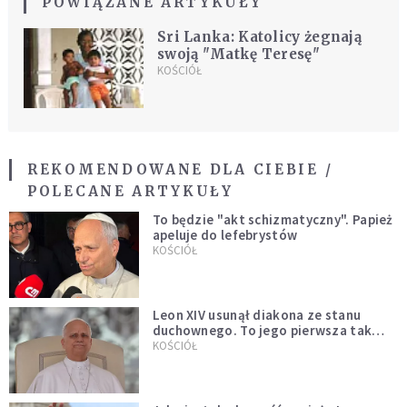
POWIĄZANE ARTYKUŁY
Sri Lanka: Katolicy żegnają
swoją "Matkę Teresę"
KOŚCIÓŁ
REKOMENDOWANE DLA CIEBIE /
POLECANE ARTYKUŁY
To będzie "akt schizmatyczny". Papież
apeluje do lefebrystów
KOŚCIÓŁ
Leon XIV usunął diakona ze stanu
duchownego. To jego pierwsza tak
bezprecedensowa decyzja
KOŚCIÓŁ