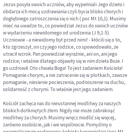
Jezus posyła swoich uczniów, aby wypełniali Jego dzieło i
obdarza ich mocą uzdrawiania czyli bycia blisko chorych i
dogłębnego zatroszczenia się o nich ( por. Mt 10,1). Musimy
mieć na uwadze to, co powiedział Jezus do swoich uczniów
w wydarzeniu niewidomego od urodzenia (J 9,1-5).
Uczniowie - a niewidomy był przed nimi! - kłócili się o to,
kto zgrzeszył, on czy jego rodzice, co spowodowało, że
utracił wzrok. Pan powiedział wyraźnie, ani on, ani jego
rodzice; i właśnie dlatego objawiły się w nim dzieła Boże. I
go uzdrowił. Oto chwała Boga! To jest zadaniem Kościoła!
Pomaganie chorym, a nie zatracenie się w plotkach, zawsze
pomaganie, niesienie pocieszenia, podnoszenie na duchu,
solidarność z chorymi. To właśnie jest jego zadaniem.
Kościół zachęca nas do nieustannej modlitwy za naszych
bliskich dotkniętych złem. Nigdy nie może zabraknąć
modlitwy za chorych. Musimy wręcz modlić się więcej,
zarówno osobiście, jak i we wspólnocie. Pomyślmy o
ewangelicznym wydarzeniu kobiety kananejskiej (por. Mt