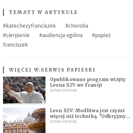
TEMATY W ARTYKULE
#katechezyfranciszek
#choroba
#cierpienie
#audiencja ogólna
#papież
franciszek
WIĘCEJ W:
SERWIS PAPIESKI
Opublikowano program wizyty
Leona XIV we Francji
SERWIS PAPIESKI
Leon XIV: Modlitwa jest czymś
więcej niż techniką. "Odkryjmy
ją na nowo"
SERWIS PAPIESKI