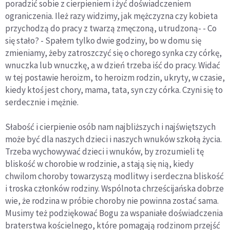
poradzić sobie z cierpieniem i żyć doświadczeniem
ograniczenia. Ileż razy widzimy, jak mężczyzna czy kobieta
przychodzą do pracy z twarzą zmęczoną, utrudzoną- - Co
się stało? - Spałem tylko dwie godziny, bo w domu się
zmieniamy, żeby zatroszczyć się o chorego synka czy córkę,
wnuczka lub wnuczkę, a w dzień trzeba iść do pracy. Widać
w tej postawie heroizm, to heroizm rodzin, ukryty, w czasie,
kiedy ktoś jest chory, mama, tata, syn czy córka. Czyni się to
serdecznie i mężnie.
Słabość i cierpienie osób nam najbliższych i najświętszych
może być dla naszych dzieci i naszych wnuków szkołą życia.
Trzeba wychowywać dzieci i wnuków, by zrozumieli tę
bliskość w chorobie w rodzinie, a stają się nią, kiedy
chwilom choroby towarzyszą modlitwy i serdeczna bliskość
i troska członków rodziny. Wspólnota chrześcijańska dobrze
wie, że rodzina w próbie choroby nie powinna zostać sama.
Musimy też podziękować Bogu za wspaniałe doświadczenia
braterstwa kościelnego, które pomagają rodzinom przejść