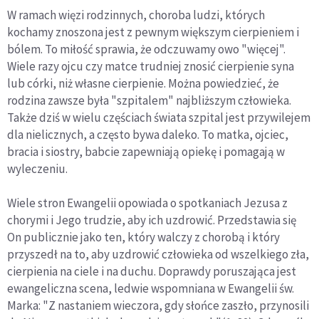
W ramach więzi rodzinnych, choroba ludzi, których
kochamy znoszona jest z pewnym większym cierpieniem i
bólem. To miłość sprawia, że odczuwamy owo "więcej".
Wiele razy ojcu czy matce trudniej znosić cierpienie syna
lub córki, niż własne cierpienie. Można powiedzieć, że
rodzina zawsze była "szpitalem" najbliższym człowieka.
Także dziś w wielu częściach świata szpital jest przywilejem
dla nielicznych, a często bywa daleko. To matka, ojciec,
bracia i siostry, babcie zapewniają opiekę i pomagają w
wyleczeniu.
Wiele stron Ewangelii opowiada o spotkaniach Jezusa z
chorymi i Jego trudzie, aby ich uzdrowić. Przedstawia się
On publicznie jako ten, który walczy z chorobą i który
przyszedł na to, aby uzdrowić człowieka od wszelkiego zła,
cierpienia na ciele i na duchu. Doprawdy poruszająca jest
ewangeliczna scena, ledwie wspomniana w Ewangelii św.
Marka: "Z nastaniem wieczora, gdy słońce zaszło, przynosili