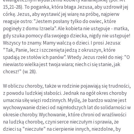
15,21-28). To poganka, która błaga Jezusa, aby uzdrowił jej
córkę. Jezus, aby wystawić jej wiarę na próbę, najpierw
reaguje ostro: "Jestem posłany tylko do owiec, które
poginęły z domu Izraela". Ale kobieta nie ustępuje - matka,
gdy szuka pomocy dla swojego dziecka, nigdy nie ustępuje!
Wszyscy to znamy. Mamy walczą o dzieci. I prosi Jezusa:
"Tak, Panie, lecz i szczenięta jedzą z okruszyn, które
spadają ze stołów ich panów". Wtedy Jezus rzekł do niej: "O
niewiasto wielka jest twoja wiara; niech ci się stanie, jak
chcesz!" (w. 28).
W obliczu choroby, także w rodzinie pojawiają się trudności,
z powodu ludzkiej słabości. Jednak na ogół okres choroby
umacnia siłę więzi rodzinnych. Myślę, że bardzo ważne jest
wychowywanie dzieci od najmłodszych lat do solidarności w
okresie choroby. Wychowanie, które chroni od wrażliwości
na ludzką chorobę, czyni serce nieczułym i sprawia, że
dzieci są "nieczułe" na cierpienie innych, niezdolne, by