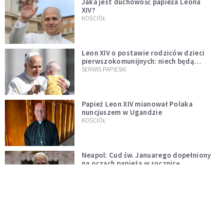
Jaka jest duchowość papieża Leona
XIV?
KOŚCIÓŁ
Leon XIV o postawie rodziców dzieci
pierwszokomunijnych: niech będą
przykładem
SERWIS PAPIESKI
Papież Leon XIV mianował Polaka
nuncjuszem w Ugandzie
KOŚCIÓŁ
Neapol: Cud św. Januarego dopełniony
na oczach papieża w rocznicę
pontyfikatu!
KOŚCIÓŁ
Papież Leon nie zniesie ograniczeń
nałożonych na odprawianie Mszy