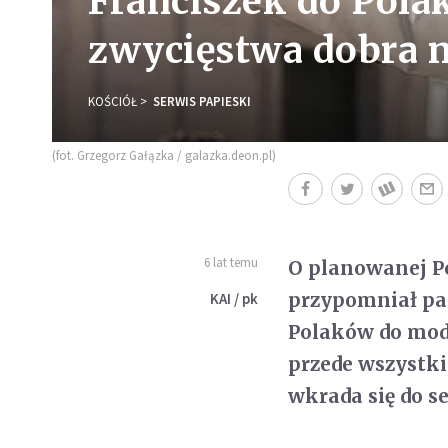
Franciszek do Polak
zwycięstwa dobra 
KOŚCIÓŁ
SERWIS PAPIESKI
(fot. Grzegorz Gałązka / galazka.deon.pl)
6 lat temu
O planowanej Po
przypomniał pap
KAI / pk
Polaków do modl
przede wszystki
wkrada się do se