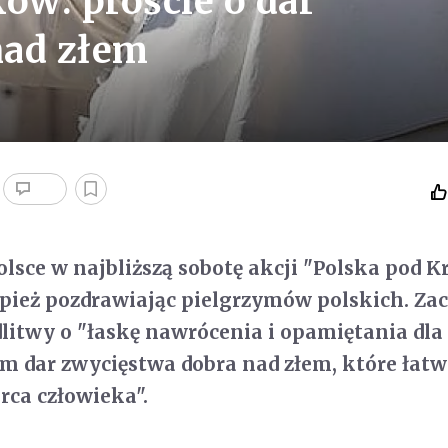
ów: proście o dar
nad złem
lsce w najbliższą sobotę akcji "Polska pod 
ież pozdrawiając pielgrzymów polskich. Zac
itwy o "łaskę nawrócenia i opamiętania dla 
m dar zwycięstwa dobra nad złem, które łat
rca człowieka".