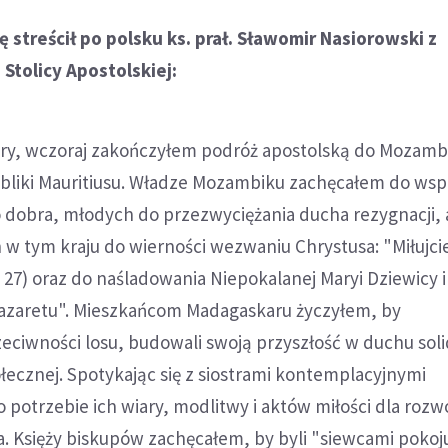
 streścił po polsku ks. prał. Sławomir Nasiorowski z
 Stolicy Apostolskiej:
stry, wczoraj zakończyłem podróż apostolską do Mozamb
bliki Mauritiusu. Władze Mozambiku zachęcałem do wsp
 dobra, młodych do przezwyciężania ducha rezygnacji, 
 w tym kraju do wierności wezwaniu Chrystusa: "Miłujc
, 27) oraz do naśladowania Niepokalanej Maryi Dziewicy i
azaretu". Mieszkańcom Madagaskaru życzyłem, by
eciwności losu, budowali swoją przyszłość w duchu soli
łecznej. Spotykając się z siostrami kontemplacyjnymi
potrzebie ich wiary, modlitwy i aktów miłości dla rozwoj
. Księży biskupów zachęcałem, by byli "siewcami pokoju