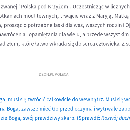
azwanej "Polska pod Krzyżem". Uczestnicząc w licznych
tkaniach modlitewnych, trwajcie wraz z Maryją, Matką
a, prosząc o potrzebne łaski dla was, waszych rodzin i O
nawrócenia i opamiętania dla wielu, a przede wszystkim
d złem, które łatwo wkrada się do serca człowieka. Z 
DEON.PL POLECA
ga, musi się zwrócić całkowicie do wewnątrz. Musi się w
a Boga, zawsze mieć Go przed oczyma i wytrwale zap
dzie Boga, swój prawdziwy skarb. (Sprawdź:
Rozwój duc