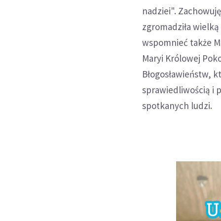
nadziei". Zachowuję
zgromadziła wielką 
wspomnieć także Ms
Maryi Królowej Pok
Błogosławieństw, k
sprawiedliwością i 
spotkanych ludzi.