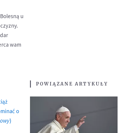
 Bolesną u
jczyzny.
 dar
serca wam
POWIĄZANE ARTYKUŁY
ciąż
ominać o
howy
)