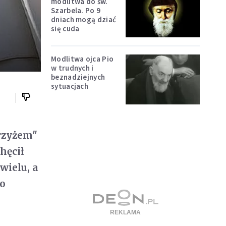
modlitwa do św.
Szarbela. Po 9
dniach mogą dziać
się cuda
Modlitwa ojca Pio
w trudnych i
beznadziejnych
sytuacjach
Krzyżem"
hęcił
wielu, a
wo