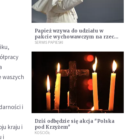
Papież wzywa do udziału w
pakcie wychowawczym na rzecz
solidarnego humanizmu
SERWIS PAPIESKI
iku,
ółpracy
a
ie waszych
darności i
Dziś odbędzie się akcja "Polska
u kraju i
pod Krzyżem"
KOŚCIÓŁ
 i