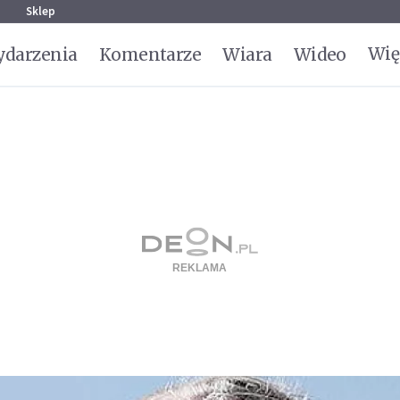
g
Sklep
Wię
darzenia
Komentarze
Wiara
Wideo