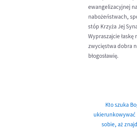
ewangelizacyjnej n
nabożeństwach, spo
stóp Krzyża Jej Syn
Wypraszajcie łaskę 
zwycięstwa dobra na
błogosławię.
Kto szuka Bo
ukierunkowywać n
sobie, aż znaj