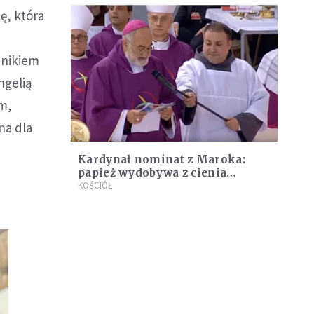
ę, która
mnikiem
ngelią
em,
na dla
Kardynał nominat z Maroka:
papież wydobywa z cienia
chrześcijan w Afryce Północnej
KOŚCIÓŁ