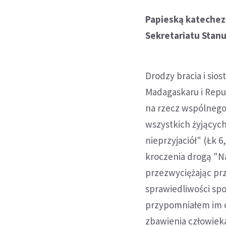
Papieską katechezę
Sekretariatu Stanu
Drodzy bracia i sio
Madagaskaru i Repu
na rzecz wspólnego
wszystkich żyjących
nieprzyjaciół" (Łk 6
kroczenia drogą "N
przezwyciężając prz
sprawiedliwości spo
przypomniałem im o 
zbawienia człowieka