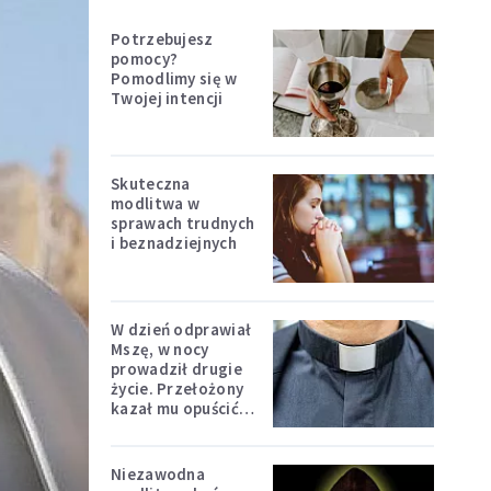
Potrzebujesz
pomocy?
Pomodlimy się w
Twojej intencji
Skuteczna
modlitwa w
sprawach trudnych
i beznadziejnych
W dzień odprawiał
Mszę, w nocy
prowadził drugie
życie. Przełożony
kazał mu opuścić
zakon
Niezawodna