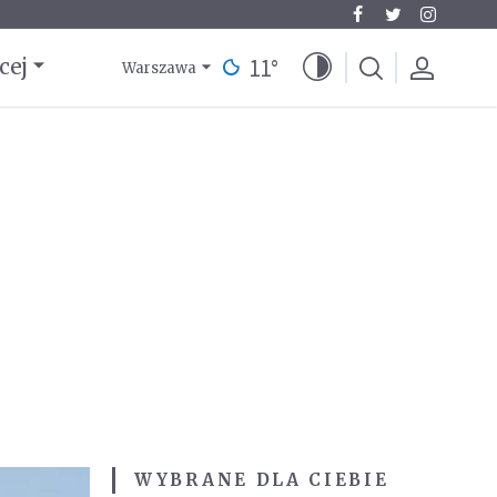
11
°
cej
Warszawa
WYBRANE DLA CIEBIE