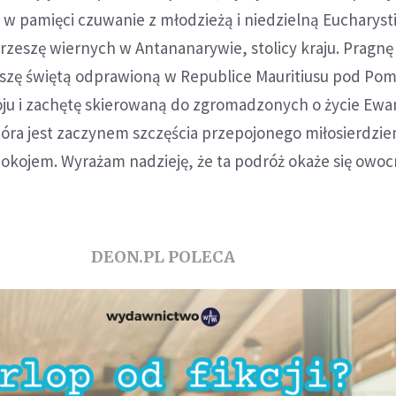
 w pamięci czuwanie z młodzieżą i niedzielną Eucharysti
rzeszę wiernych w Antananarywie, stolicy kraju. Pragnę
zę świętą odprawioną w Republice Mauritiusu pod Po
oju i zachętę skierowaną do zgromadzonych o życie Ewa
tóra jest zaczynem szczęścia przepojonego miłosierdzi
pokojem. Wyrażam nadzieję, że ta podróż okaże się owoc
DEON.PL POLECA