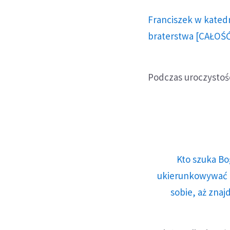
Franciszek w kated
braterstwa [CAŁOŚ
Podczas uroczystoś
Kto szuka Bo
ukierunkowywać n
sobie, aż znaj