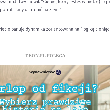
owa modlitwy mówił: "Ciebie, który jesteś w niebie(...) p
 potrafiliśmy uchronić na ziemi".
wiecie panuje dynamika zorientowana na "logikę pienięd
DEON.PL POLECA