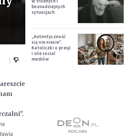
my
w trudnych i
beznadziejnych
sytuacjach
„Autentyczność
się nie niesie”.
Katoliczki o presji
i sile social
mediów
areszcie
 nam
s
czalni".
na
ławia