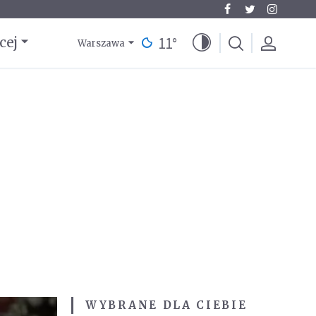
11
°
cej
Warszawa
WYBRANE DLA CIEBIE