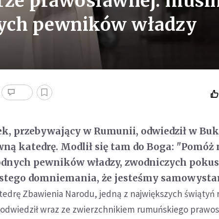
drze prawosławnej: musi
ych pewników władzy
ek, przebywający w Rumunii, odwiedził w Buk
ną katedrę. Modlił się tam do Boga: "Pomóż
odnych pewników władzy, zwodniczych poku
ustego domniemania, że jesteśmy samowystar
edrę Zbawienia Narodu, jedną z największych świątyń 
k odwiedził wraz ze zwierzchnikiem rumuńskiego prawos