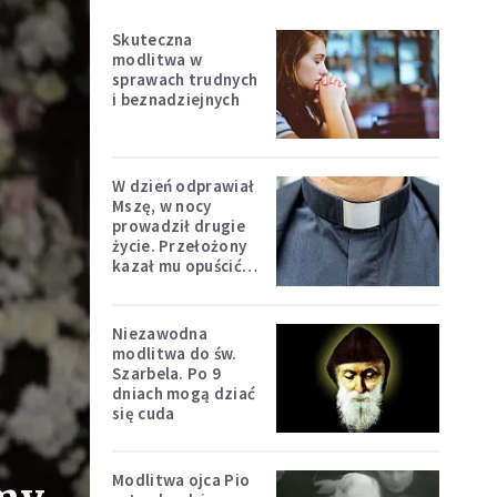
Skuteczna
modlitwa w
sprawach trudnych
i beznadziejnych
W dzień odprawiał
Mszę, w nocy
prowadził drugie
życie. Przełożony
kazał mu opuścić
zakon
Niezawodna
modlitwa do św.
Szarbela. Po 9
dniach mogą dziać
się cuda
Modlitwa ojca Pio