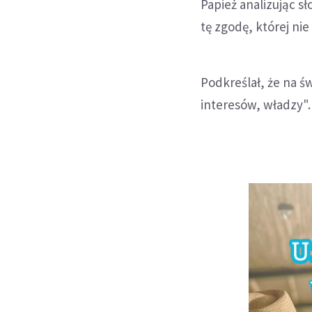
Papież analizując sł
tę zgodę, której nie
Podkreślał, że na ś
interesów, władzy".