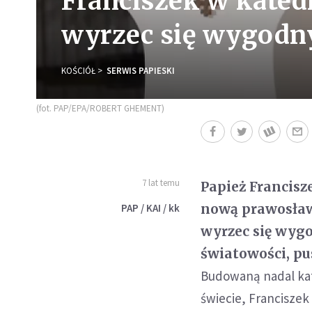
Franciszek w kate
wyrzec się wygodn
KOŚCIÓŁ
SERWIS PAPIESKI
(fot. PAP/EPA/ROBERT GHEMENT)
7 lat temu
Papież Francisz
nową prawosław
PAP / KAI / kk
wyrzec się wyg
światowości, p
Budowaną nadal kat
świecie, Francisze