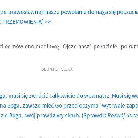
rze prawosławnej: nasze powołanie domaga się poczuci
Ć PRZEMÓWIENIA] >>
ci odmówiono modlitwę "Ojcze nasz" po łacinie i po ru
DEON.PL POLECA
ga, musi się zwrócić całkowicie do wewnątrz. Musi się w
a Boga, zawsze mieć Go przed oczyma i wytrwale zap
dzie Boga, swój prawdziwy skarb. (Sprawdź:
Rozwój duc