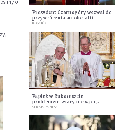
rosimy o
Prezydent Czarnogóry wezwał do
przywrócenia autokefalii
miejscowego prawosławia
KOŚCIÓŁ
zy,
Papież w Bukareszcie:
problemem wiary nie są ci,
którzy nas nie akceptują
SERWIS PAPIESKI