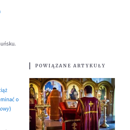
a
muńsku.
POWIĄZANE ARTYKUŁY
ciąż
ominać o
howy
)