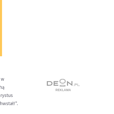
i w
chą
rystus
hwstał!".