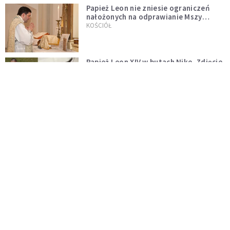
Papież Leon nie zniesie ograniczeń
nałożonych na odprawianie Mszy
trydenckiej. „Traditionis custodes”
KOŚCIÓŁ
zostaje w mocy
Papież Leon XIV w butach Nike. Zdjęcie
z filmu Watykanu stało się viralem
WYDARZENIA