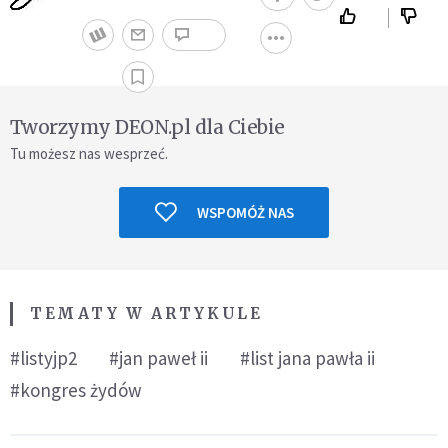
Tworzymy DEON.pl dla Ciebie
Tu możesz nas wesprzeć.
WSPOMÓŻ NAS
TEMATY W ARTYKULE
#listyjp2
#jan paweł ii
#list jana pawła ii
#kongres żydów