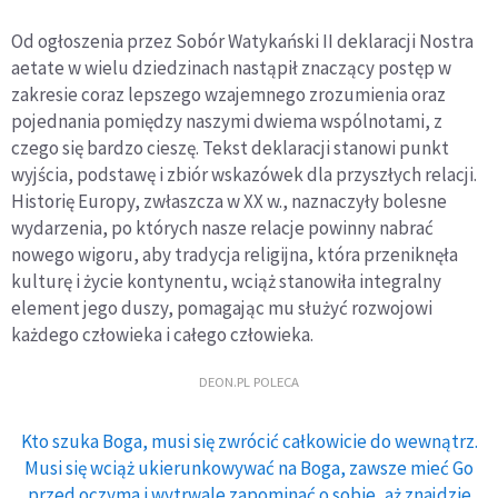
Od ogłoszenia przez Sobór Watykański II deklaracji Nostra
aetate w wielu dziedzinach nastąpił znaczący postęp w
zakresie coraz lepszego wzajemnego zrozumienia oraz
pojednania pomiędzy naszymi dwiema wspólnotami, z
czego się bardzo cieszę. Tekst deklaracji stanowi punkt
wyjścia, podstawę i zbiór wskazówek dla przyszłych relacji.
Historię Europy, zwłaszcza w XX w., naznaczyły bolesne
wydarzenia, po których nasze relacje powinny nabrać
nowego wigoru, aby tradycja religijna, która przeniknęła
kulturę i życie kontynentu, wciąż stanowiła integralny
element jego duszy, pomagając mu służyć rozwojowi
każdego człowieka i całego człowieka.
DEON.PL POLECA
Kto szuka Boga, musi się zwrócić całkowicie do wewnątrz.
Musi się wciąż ukierunkowywać na Boga, zawsze mieć Go
przed oczyma i wytrwale zapominać o sobie, aż znajdzie