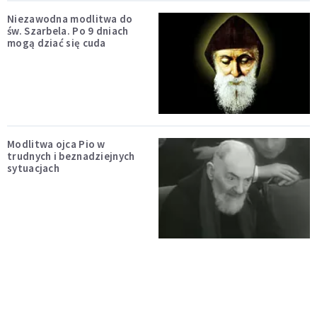
Niezawodna modlitwa do
św. Szarbela. Po 9 dniach
mogą dziać się cuda
Modlitwa ojca Pio w
trudnych i beznadziejnych
sytuacjach