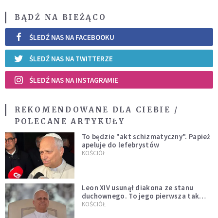
BĄDŹ NA BIEŻĄCO
ŚLEDŹ NAS NA FACEBOOKU
ŚLEDŹ NAS NA TWITTERZE
ŚLEDŹ NAS NA INSTAGRAMIE
REKOMENDOWANE DLA CIEBIE /
POLECANE ARTYKUŁY
To będzie "akt schizmatyczny". Papież
apeluje do lefebrystów
KOŚCIÓŁ
Leon XIV usunął diakona ze stanu
duchownego. To jego pierwsza tak
bezprecedensowa decyzja
KOŚCIÓŁ