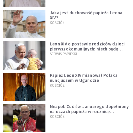
Jaka jest duchowość papieża Leona
XIV?
KOŚCIÓŁ
Leon XIV o postawie rodziców dzieci
pierwszokomunijnych: niech będą
przykładem
SERWIS PAPIESKI
Papież Leon XIV mianował Polaka
nuncjuszem w Ugandzie
KOŚCIÓŁ
Neapol: Cud św. Januarego dopełniony
na oczach papieża w rocznicę
pontyfikatu!
KOŚCIÓŁ