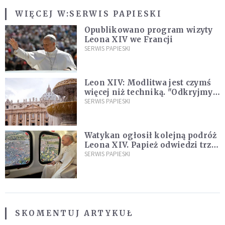
WIĘCEJ W:
SERWIS PAPIESKI
Opublikowano program wizyty
Leona XIV we Francji
SERWIS PAPIESKI
Leon XIV: Modlitwa jest czymś
więcej niż techniką. "Odkryjmy
ją na nowo"
SERWIS PAPIESKI
Watykan ogłosił kolejną podróż
Leona XIV. Papież odwiedzi trzy
kraje Ameryki Południowej
SERWIS PAPIESKI
SKOMENTUJ ARTYKUŁ