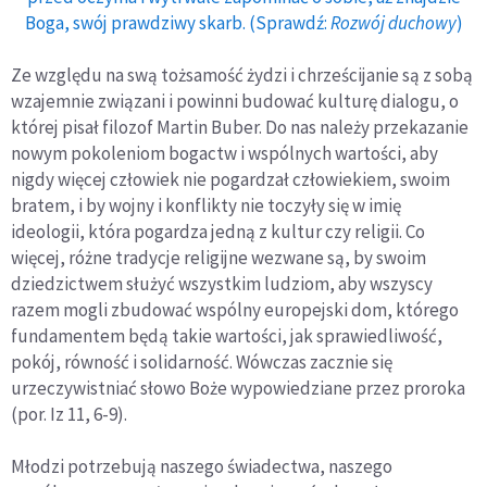
Boga, swój prawdziwy skarb. (Sprawdź:
Rozwój duchowy
)
Ze względu na swą tożsamość żydzi i chrześcijanie są z sobą
wzajemnie związani i powinni budować kulturę dialogu, o
której pisał filozof Martin Buber. Do nas należy przekazanie
nowym pokoleniom bogactw i wspólnych wartości, aby
nigdy więcej człowiek nie pogardzał człowiekiem, swoim
bratem, i by wojny i konflikty nie toczyły się w imię
ideologii, która pogardza jedną z kultur czy religii. Co
więcej, różne tradycje religijne wezwane są, by swoim
dziedzictwem służyć wszystkim ludziom, aby wszyscy
razem mogli zbudować wspólny europejski dom, którego
fundamentem będą takie wartości, jak sprawiedliwość,
pokój, równość i solidarność. Wówczas zacznie się
urzeczywistniać słowo Boże wypowiedziane przez proroka
(por. Iz 11, 6-9).
Młodzi potrzebują naszego świadectwa, naszego