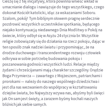
Cieszę się z tej inicjatywy, która powinna wnieść wkład w
umacnianie dialogu i nawiązuje do tego wszystkiego, czego
dokonał Kościół katolicki, idąc za wskazaniami Soboru.
Szalom, pokój! Tym biblijnym słowem pragnę serdecznie
pozdrowić wszystkich uczestników spotkania, będącego
niejako kontynuacją niedawnego Dnia Modlitwy o Pokój na
świecie, który odbył się w Asyżu 24 stycznia br. Wszystkie
religie zobowiązały się do działania na rzecz pokoju, dając w
ten sposób znak nadziei światu i przypominając, że na
drodze duchowego i transcendentnego rozwoju człowiek
odkrywa w sobie potrzebę budowania pokoju i
poszanowania godności wszystkich ludzi. Relacje między
żydami i chrześcijanami mają charakter szczególny. Orędzie
Boga Przymierza — zawartego z Mojżeszem, patriarchami i
prorokami — należy do naszego wspólnego dziedzictwa i
jest dla nas wezwaniem do współpracy w kształtowaniu
dziejów świata, bo Najwyższy wzywa nas, abyśmy byli święci
jak On sam jest święty, a zarazem byśmy kochali naszych
bliźnich jak siebie samych.