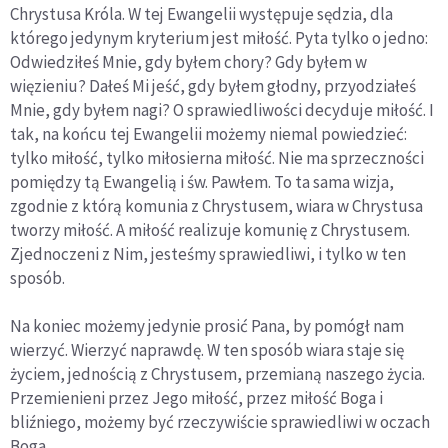
Chrystusa Króla. W tej Ewangelii występuje sędzia, dla
którego jedynym kryterium jest miłość. Pyta tylko o jedno:
Odwiedziłeś Mnie, gdy byłem chory? Gdy byłem w
więzieniu? Dałeś Mi jeść, gdy byłem głodny, przyodziałeś
Mnie, gdy byłem nagi? O sprawiedliwości decyduje miłość. I
tak, na końcu tej Ewangelii możemy niemal powiedzieć:
tylko miłość, tylko miłosierna miłość. Nie ma sprzeczności
pomiędzy tą Ewangelią i św. Pawłem. To ta sama wizja,
zgodnie z którą komunia z Chrystusem, wiara w Chrystusa
tworzy miłość. A miłość realizuje komunię z Chrystusem.
Zjednoczeni z Nim, jesteśmy sprawiedliwi, i tylko w ten
sposób.
Na koniec możemy jedynie prosić Pana, by pomógł nam
wierzyć. Wierzyć naprawdę. W ten sposób wiara staje się
życiem, jednością z Chrystusem, przemianą naszego życia.
Przemienieni przez Jego miłość, przez miłość Boga i
bliźniego, możemy być rzeczywiście sprawiedliwi w oczach
Boga.