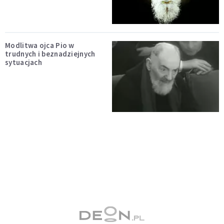
Modlitwa ojca Pio w
trudnych i beznadziejnych
sytuacjach