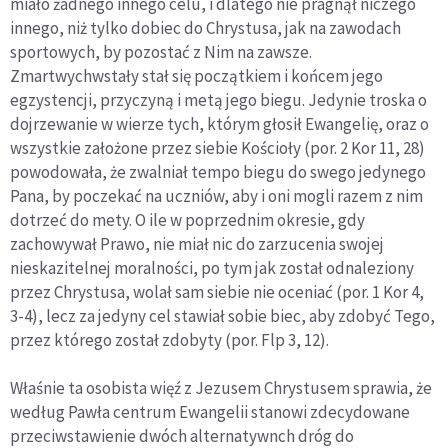
miało żadnego innego celu, i dlatego nie pragnął niczego
innego, niż tylko dobiec do Chrystusa, jak na zawodach
sportowych, by pozostać z Nim na zawsze.
Zmartwychwstały stał się początkiem i końcem jego
egzystencji, przyczyną i metą jego biegu. Jedynie troska o
dojrzewanie w wierze tych, którym głosił Ewangelię, oraz o
wszystkie założone przez siebie Kościoły (por. 2 Kor 11, 28)
powodowała, że zwalniał tempo biegu do swego jedynego
Pana, by poczekać na uczniów, aby i oni mogli razem z nim
dotrzeć do mety. O ile w poprzednim okresie, gdy
zachowywał Prawo, nie miał nic do zarzucenia swojej
nieskazitelnej moralności, po tym jak został odnaleziony
przez Chrystusa, wolał sam siebie nie oceniać (por. 1 Kor 4,
3-4), lecz za jedyny cel stawiał sobie biec, aby zdobyć Tego,
przez którego został zdobyty (por. Flp 3, 12).
Właśnie ta osobista więź z Jezusem Chrystusem sprawia, że
według Pawła centrum Ewangelii stanowi zdecydowane
przeciwstawienie dwóch alternatywnch dróg do