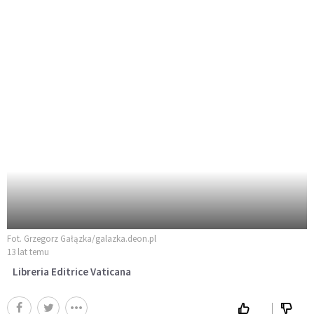
Fot. Grzegorz Gałązka/galazka.deon.pl
13 lat temu
Libreria Editrice Vaticana