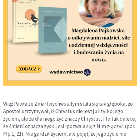
Więź Pawła ze Zmartwychwstałym stała się tak głęboka, że
Apostoł utrzymywał, iż Chrystus nie jest już tylko jego
życiem, ale że dla niego żyć znaczy Chrystus, i to tak dalece,
że śmierć oznacza zysk, jeśli pozwala się z Nim złączyć (por.
Flp 1, 21). Nie gardził życiem, ale pojął, że jego życie nie