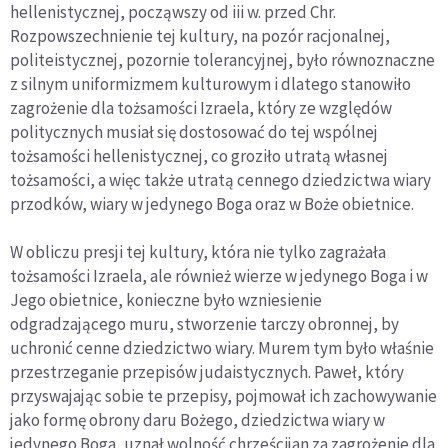
hellenistycznej, począwszy od iii w. przed Chr.
Rozpowszechnienie tej kultury, na pozór racjonalnej,
politeistycznej, pozornie tolerancyjnej, było równoznaczne
z silnym uniformizmem kulturowym i dlatego stanowiło
zagrożenie dla tożsamości Izraela, który ze względów
politycznych musiał się dostosować do tej wspólnej
tożsamości hellenistycznej, co groziło utratą własnej
tożsamości, a więc także utratą cennego dziedzictwa wiary
przodków, wiary w jedynego Boga oraz w Boże obietnice.
W obliczu presji tej kultury, która nie tylko zagrażała
tożsamości Izraela, ale również wierze w jedynego Boga i w
Jego obietnice, konieczne było wzniesienie
odgradzającego muru, stworzenie tarczy obronnej, by
uchronić cenne dziedzictwo wiary. Murem tym było właśnie
przestrzeganie przepisów judaistycznych. Paweł, który
przyswajając sobie te przepisy, pojmował ich zachowywanie
jako formę obrony daru Bożego, dziedzictwa wiary w
jedynego Boga, uznał wolność chrześcijan za zagrożenie dla