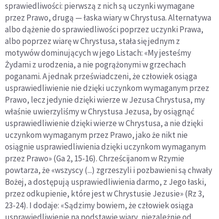
sprawiedliwości: pierwszą z nich są uczynki wymagane
przez Prawo, drugą — łaska wiary w Chrystusa. Alternatywa
albo dążenie do sprawiedliwości poprzez uczynki Prawa,
albo poprzez wiarę w Chrystusa, stała się jednym z
motywów dominujących w jego Listach: «My jesteśmy
Żydami z urodzenia, a nie pogrążonymi w grzechach
poganami. A jednak przeświadczeni, że człowiek osiąga
usprawiedliwienie nie dzięki uczynkom wymaganym przez
Prawo, lecz jedynie dzięki wierze w Jezusa Chrystusa, my
właśnie uwierzyliśmy w Chrystusa Jezusa, by osiągnąć
usprawiedliwienie dzięki wierze w Chrystusa, a nie dzięki
uczynkom wymaganym przez Prawo, jako że nikt nie
osiągnie usprawiedliwienia dzięki uczynkom wymaganym
przez Prawo» (Ga 2, 15-16). Chrześcijanom w Rzymie
powtarza, że «wszyscy (...) zgrzeszyli i pozbawieni są chwały
Bożej, a dostępują usprawiedliwienia darmo, z Jego łaski,
przez odkupienie, które jest w Chrystusie Jezusie» (Rz 3,
23-24). I dodaje: «Sądzimy bowiem, że człowiek osiąga
usprawiedliwienie na podstawie wiary, niezależnie od