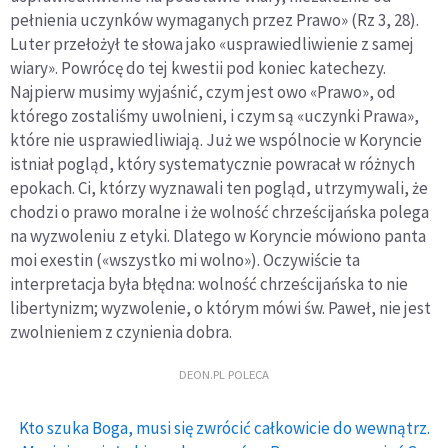
pełnienia uczynków wymaganych przez Prawo» (Rz 3, 28).
Luter przełożył te słowa jako «usprawiedliwienie z samej
wiary». Powrócę do tej kwestii pod koniec katechezy.
Najpierw musimy wyjaśnić, czym jest owo «Prawo», od
którego zostaliśmy uwolnieni, i czym są «uczynki Prawa»,
które nie usprawiedliwiają. Już we wspólnocie w Koryncie
istniał pogląd, który systematycznie powracał w różnych
epokach. Ci, którzy wyznawali ten pogląd, utrzymywali, że
chodzi o prawo moralne i że wolność chrześcijańska polega
na wyzwoleniu z etyki. Dlatego w Koryncie mówiono panta
moi exestin («wszystko mi wolno»). Oczywiście ta
interpretacja była błędna: wolność chrześcijańska to nie
libertynizm; wyzwolenie, o którym mówi św. Paweł, nie jest
zwolnieniem z czynienia dobra.
DEON.PL POLECA
Kto szuka Boga, musi się zwrócić całkowicie do wewnątrz.