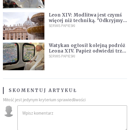
Leon XIV: Modlitwa jest czymś
więcej niż techniką. "Odkryjmy
ją na nowo"
SERWIS PAPIESKI
Watykan ogłosił kolejną podróż
Leona XIV. Papież odwiedzi trzy
kraje Ameryki Południowej
SERWIS PAPIESKI
SKOMENTUJ ARTYKUŁ
Miłość jest jedynym kryterium sprawiedliwości