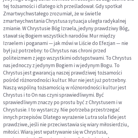
tej tożsamości i dlatego ich prześladował. Gdy spotkał
Zmartwychwstałego zrozumiał, że w świetle
zmartwychwstania Chrystusa sytuacja uległa radykalnej
zmianie. W Chrystusie Bóg Izraela, jedyny prawdziwy Bóg,
stawał się Bogiem wszystkich narodów. Mur między
Izraelem i poganami — jak mówi w Liście do Efezjan — nie
był już potrzebny: to Chrystus nas chroni przed
politeizmem z jego wszystkimi odstępstwami. To Chrystus
nas jednoczy z jedynym Bogiem i w jedynym Bogu. To
Chrystus jest gwarancją naszej prawdziwej tożsamości
pośród różnorodności kultur. Mur nie jest już potrzebny.
Naszą wspólną tożsamością w różnorodności kultur jest
Chrystus i to On nas czyni sprawiedliwymi. Być
sprawiedliwym znaczy po prostu być z Chrystusem i w
Chrystusie. I to wystarczy. Nie potrzeba przestrzegać
innych przepisów. Dlatego wyrażenie Lutra sola fide jest
prawdziwe, jeśli nie przeciwstawia się wiary miłosierdziu,
miłości. Wiarą jest wpatrywanie się w Chrystusa,