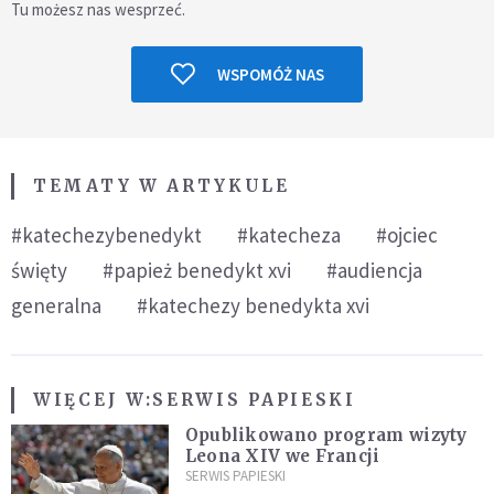
Tu możesz nas wesprzeć.
WSPOMÓŻ NAS
TEMATY W ARTYKULE
#katechezybenedykt
#katecheza
#ojciec
święty
#papież benedykt xvi
#audiencja
generalna
#katechezy benedykta xvi
WIĘCEJ W:
SERWIS PAPIESKI
Opublikowano program wizyty
Leona XIV we Francji
SERWIS PAPIESKI