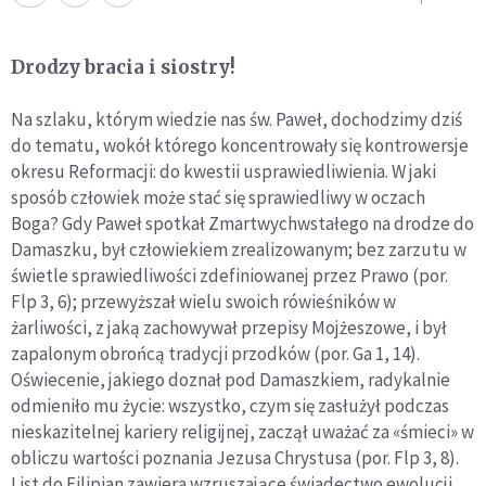
Drodzy bracia i siostry!
Na szlaku, którym wiedzie nas św. Paweł, dochodzimy dziś
do tematu, wokół którego koncentrowały się kontrowersje
okresu Reformacji: do kwestii usprawiedliwienia. W jaki
sposób człowiek może stać się sprawiedliwy w oczach
Boga? Gdy Paweł spotkał Zmartwychwstałego na drodze do
Damaszku, był człowiekiem zrealizowanym; bez zarzutu w
świetle sprawiedliwości zdefiniowanej przez Prawo (por.
Flp 3, 6); przewyższał wielu swoich rówieśników w
żarliwości, z jaką zachowywał przepisy Mojżeszowe, i był
zapalonym obrońcą tradycji przodków (por. Ga 1, 14).
Oświecenie, jakiego doznał pod Damaszkiem, radykalnie
odmieniło mu życie: wszystko, czym się zasłużył podczas
nieskazitelnej kariery religijnej, zaczął uważać za «śmieci» w
obliczu wartości poznania Jezusa Chrystusa (por. Flp 3, 8).
List do Filipian zawiera wzruszające świadectwo ewolucji