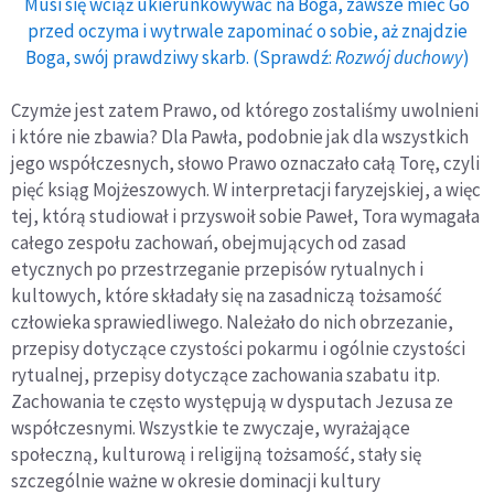
Musi się wciąż ukierunkowywać na Boga, zawsze mieć Go
przed oczyma i wytrwale zapominać o sobie, aż znajdzie
Boga, swój prawdziwy skarb. (Sprawdź:
Rozwój duchowy
)
Czymże jest zatem Prawo, od którego zostaliśmy uwolnieni
i które nie zbawia? Dla Pawła, podobnie jak dla wszystkich
jego współczesnych, słowo Prawo oznaczało całą Torę, czyli
pięć ksiąg Mojżeszowych. W interpretacji faryzejskiej, a więc
tej, którą studiował i przyswoił sobie Paweł, Tora wymagała
całego zespołu zachowań, obejmujących od zasad
etycznych po przestrzeganie przepisów rytualnych i
kultowych, które składały się na zasadniczą tożsamość
człowieka sprawiedliwego. Należało do nich obrzezanie,
przepisy dotyczące czystości pokarmu i ogólnie czystości
rytualnej, przepisy dotyczące zachowania szabatu itp.
Zachowania te często występują w dysputach Jezusa ze
współczesnymi. Wszystkie te zwyczaje, wyrażające
społeczną, kulturową i religijną tożsamość, stały się
szczególnie ważne w okresie dominacji kultury