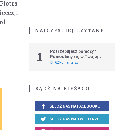
 Piotra
iecezji
rd.
NAJCZĘŚCIEJ CZYTANE
Potrzebujesz pomocy?
1
Pomodlimy się w Twojej
intencji
62 komentarzy
BĄDŹ NA BIEŻĄCO
ŚLEDŹ NAS NA FACEBOOKU
ŚLEDŹ NAS NA TWITTERZE