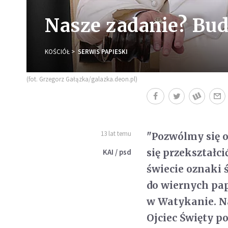
Nasze zadanie? Bud
KOŚCIÓŁ
SERWIS PAPIESKI
(fot. Grzegorz Gałązka/galazka.deon.pl)
13 lat temu
"Pozwólmy się 
się przekształc
KAI / psd
świecie oznaki 
do wiernych pap
w Watykanie. N
Ojciec Święty p