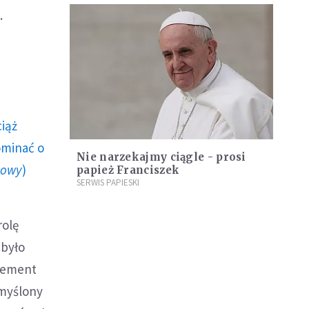
.
ciąż
ominać o
Nie narzekajmy ciągle - prosi
howy
)
papież Franciszek
SERWIS PAPIESKI
rolę
 było
element
ymyślony