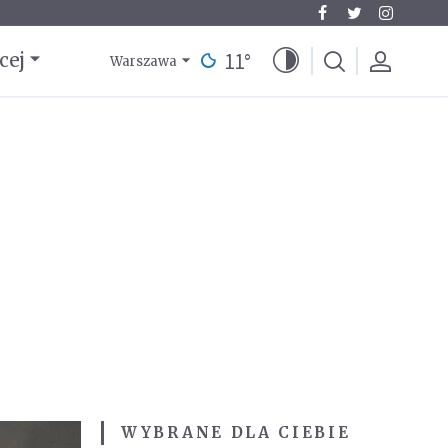
11
°
cej
Warszawa
WYBRANE DLA CIEBIE