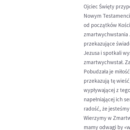
Ojciec Święty przy
Nowym Testamencie 
od początków Kościo
zmartwychwstania 
przekazujące świade
Jezusa i spotkali wy
zmartwychwstał. Za
Pobudzała je miłość 
przekazują tę wieść
wypływającej z tego,
napełniającej ich s
radość, że jesteśmy
Wierzymy w Zmartwyc
mamy odwagi by «wy