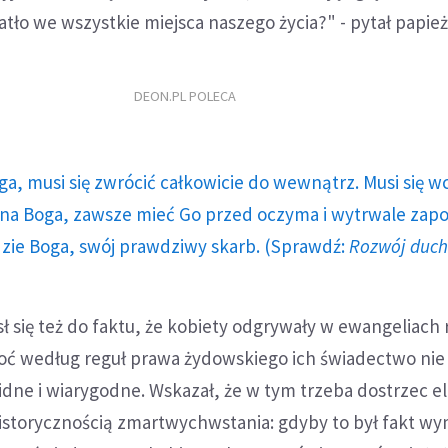
atło we wszystkie miejsca naszego życia?" - pytał papież
DEON.PL POLECA
ga, musi się zwrócić całkowicie do wewnątrz. Musi się w
a Boga, zawsze mieć Go przed oczyma i wytrwale zap
dzie Boga, swój prawdziwy skarb. (Sprawdź:
Rozwój duc
sł się też do faktu, że kobiety odgrywały w ewangeliach 
ć według reguł prawa żydowskiego ich świadectwo nie
idne i wiarygodne. Wskazał, że w tym trzeba dostrzec 
istorycznością zmartwychwstania: gdyby to był fakt w