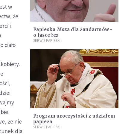
est w
ectw, że
rci i
Papieska Msza dla żandarmów -
a
o łasce łez
SERWIS PAPIESKI
o ciało
kobiety.
ie
ości,
dziei
uwajmy
ebie!
Program uroczystości z udziałem
e, że nie
papieża
SERWIS PAPIESKI
cunek dla