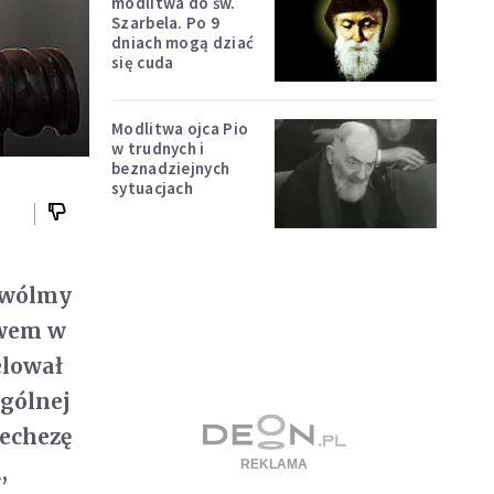
modlitwa do św.
Szarbela. Po 9
dniach mogą dziać
się cuda
Modlitwa ojca Pio
w trudnych i
beznadziejnych
sytuacjach
zwólmy
twem w
elował
ogólnej
techezę
,