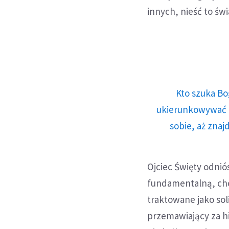
innych, nieść to świ
Kto szuka Bo
ukierunkowywać n
sobie, aż znaj
Ojciec Święty odnió
fundamentalną, cho
traktowane jako sol
przemawiający za h