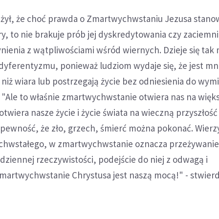
ażył, że choć prawda o Zmartwychwstaniu Jezusa stano
y, to nie brakuje prób jej dyskredytowania czy zaciemni
ienia z wątpliwościami wśród wiernych. Dzieje się tak
dyferentyzmu, ponieważ ludziom wydaje się, że jest m
niż wiara lub postrzegają życie bez odniesienia do wym
"Ale to właśnie zmartwychwstanie otwiera nas na więk
otwiera nasze życie i życie świata na wieczną przyszłość
a pewność, że zło, grzech, śmierć można pokonać. Wierz
chwstałego, w zmartwychwstanie oznacza przeżywanie
dziennej rzeczywistości, podejście do niej z odwagą i
artwychwstanie Chrystusa jest naszą mocą!" - stwierd