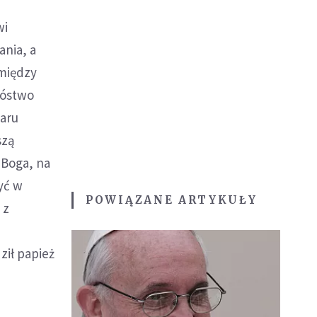
wi
ania, a
 między
nóstwo
iaru
szą
 Boga, na
yć w
POWIĄZANE ARTYKUŁY
 z
ził papież