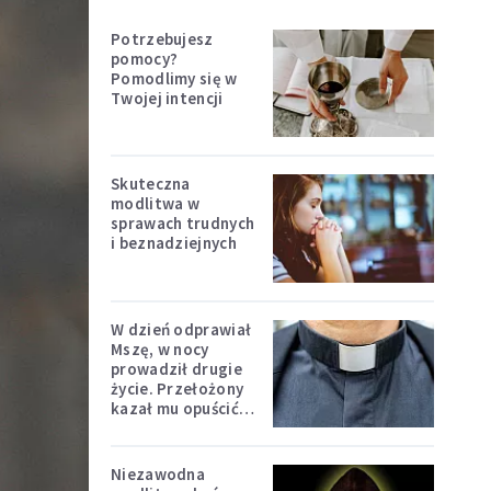
Potrzebujesz
pomocy?
Pomodlimy się w
Twojej intencji
Skuteczna
modlitwa w
sprawach trudnych
i beznadziejnych
W dzień odprawiał
Mszę, w nocy
prowadził drugie
życie. Przełożony
kazał mu opuścić
zakon
Niezawodna