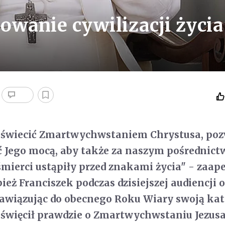
owanie cywilizacji życia
oświecić Zmartwychwstaniem Chrystusa, po
ić Jego mocą, aby także za naszym pośrednic
śmierci ustąpiły przed znakami życia" - zaap
ież Franciszek podczas dzisiejszej audiencji 
awiązując do obecnego Roku Wiary swoją ka
oświęcił prawdzie o Zmartwychwstaniu Jezusa