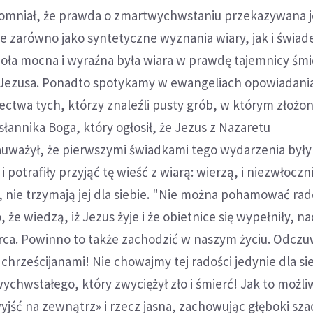
pomniał, że prawda o zmartwychwstaniu przekazywana j
zarówno jako syntetyczne wyznania wiary, jak i świad
ła mocna i wyraźna była wiara w prawdę tajemnicy śmie
Jezusa. Ponadto spotykamy w ewangeliach opowiadani
ctwa tych, którzy znaleźli pusty grób, w którym złożon
słannika Boga, który ogłosił, że Jezus z Nazaretu
uważył, że pierwszymi świadkami tego wydarzenia były 
i potrafiły przyjąć tę wieść z wiarą: wierzą, i niezwłoczn
, nie trzymają jej dla siebie. "Nie można pohamować rad
 że wiedzą, iż Jezus żyje i że obietnice się wypełniły, na
erca. Powinno to także zachodzić w naszym życiu. Odcz
 chrześcijanami! Nie chowajmy tej radości jedynie dla si
hwstałego, który zwyciężył zło i śmierć! Jak to możliw
jść na zewnątrz» i rzecz jasna, zachowując głęboki sza