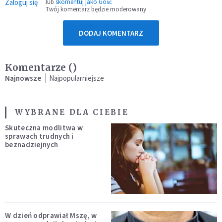
Zaloguj się
lub
skomentuj jako Gość
Twój komentarz będzie moderowany
DODAJ KOMENTARZ
Komentarze (
)
Najnowsze
Najpopularniejsze
WYBRANE DLA CIEBIE
Skuteczna modlitwa w
sprawach trudnych i
beznadziejnych
W dzień odprawiał Mszę, w