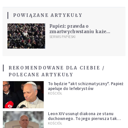
POWIĄZANE ARTYKUŁY
Papież: prawda o
zmartwychwstaniu każe
szanować życie, zwłaszcza
SERWIS PAPIESKI
cierpiących
REKOMENDOWANE DLA CIEBIE /
POLECANE ARTYKUŁY
To będzie "akt schizmatyczny". Papież
apeluje do lefebrystów
KOŚCIÓŁ
Leon XIV usunął diakona ze stanu
duchownego. To jego pierwsza tak
bezprecedensowa decyzja
KOŚCIÓŁ