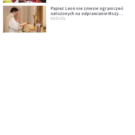
Papież Leon nie zniesie ograniczeń
nałożonych na odprawianie Mszy
trydenckiej. „Traditionis custodes”
KOŚCIÓŁ
zostaje w mocy
Papież Leon XIV w butach Nike. Zdjęcie
z filmu Watykanu stało się viralem
WYDARZENIA