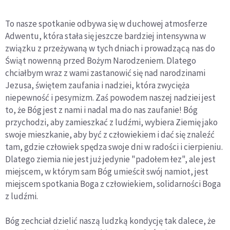
To nasze spotkanie odbywa się w duchowej atmosferze
Adwentu, która stała się jeszcze bardziej intensywna w
związku z przeżywaną w tych dniach i prowadzącą nas do
Świąt nowenną przed Bożym Narodzeniem. Dlatego
chciałbym wraz z wami zastanowić się nad narodzinami
Jezusa, świętem zaufania i nadziei, która zwycięża
niepewność i pesymizm. Zaś powodem naszej nadziei jest
to, że Bóg jest z nami i nadal ma do nas zaufanie! Bóg
przychodzi, aby zamieszkać z ludźmi, wybiera Ziemię jako
swoje mieszkanie, aby być z człowiekiem i dać się znaleźć
tam, gdzie człowiek spędza swoje dni w radości i cierpieniu.
Dlatego ziemia nie jest już jedynie "padołem łez", ale jest
miejscem, w którym sam Bóg umieścił swój namiot, jest
miejscem spotkania Boga z człowiekiem, solidarności Boga
z ludźmi.
Bóg zechciał dzielić naszą ludzką kondycję tak dalece, że