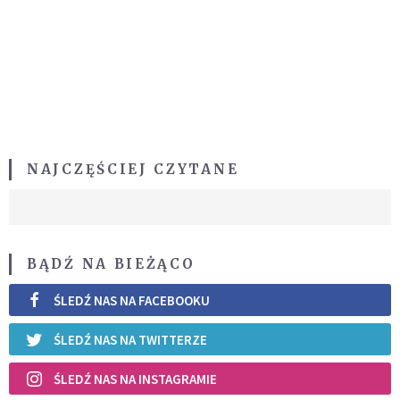
NAJCZĘŚCIEJ CZYTANE
BĄDŹ NA BIEŻĄCO
ŚLEDŹ NAS NA FACEBOOKU
ŚLEDŹ NAS NA TWITTERZE
ŚLEDŹ NAS NA INSTAGRAMIE