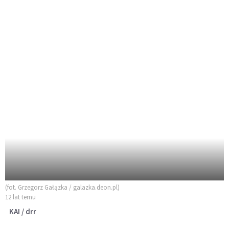
(fot. Grzegorz Gałązka / galazka.deon.pl)
12 lat temu
KAI / drr