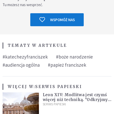
Tu możesz nas wesprzeć.
WSPOMÓŻ NAS
TEMATY W ARTYKULE
#katechezyfranciszek
#boże narodzenie
#audiencja ogólna
#papież franciszek
WIĘCEJ W:
SERWIS PAPIESKI
Leon XIV: Modlitwa jest czymś
więcej niż techniką. "Odkryjmy
ją na nowo"
SERWIS PAPIESKI