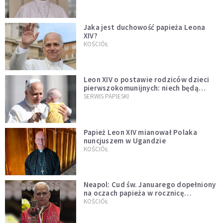
Jaka jest duchowość papieża Leona
XIV?
KOŚCIÓŁ
Leon XIV o postawie rodziców dzieci
pierwszokomunijnych: niech będą
przykładem
SERWIS PAPIESKI
Papież Leon XIV mianował Polaka
nuncjuszem w Ugandzie
KOŚCIÓŁ
Neapol: Cud św. Januarego dopełniony
na oczach papieża w rocznicę
pontyfikatu!
KOŚCIÓŁ