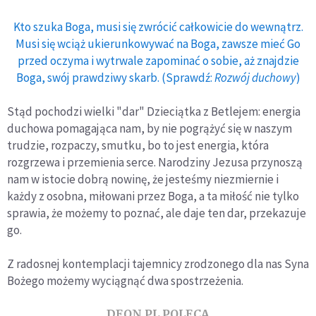
Kto szuka Boga, musi się zwrócić całkowicie do wewnątrz.
Musi się wciąż ukierunkowywać na Boga, zawsze mieć Go
przed oczyma i wytrwale zapominać o sobie, aż znajdzie
Boga, swój prawdziwy skarb. (Sprawdź:
Rozwój duchowy
)
Stąd pochodzi wielki "dar" Dzieciątka z Betlejem: energia
duchowa pomagająca nam, by nie pogrążyć się w naszym
trudzie, rozpaczy, smutku, bo to jest energia, która
rozgrzewa i przemienia serce. Narodziny Jezusa przynoszą
nam w istocie dobrą nowinę, że jesteśmy niezmiernie i
każdy z osobna, miłowani przez Boga, a ta miłość nie tylko
sprawia, że możemy to poznać, ale daje ten dar, przekazuje
go.
Z radosnej kontemplacji tajemnicy zrodzonego dla nas Syna
Bożego możemy wyciągnąć dwa spostrzeżenia.
DEON.PL POLECA