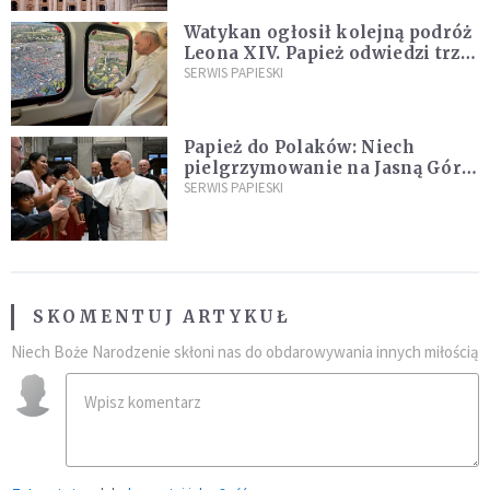
Watykan ogłosił kolejną podróż
Leona XIV. Papież odwiedzi trzy
kraje Ameryki Południowej
SERWIS PAPIESKI
Papież do Polaków: Niech
pielgrzymowanie na Jasną Górę
umocni wiarę i nadzieję
SERWIS PAPIESKI
SKOMENTUJ ARTYKUŁ
Niech Boże Narodzenie skłoni nas do obdarowywania innych miłością