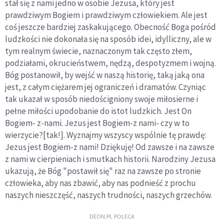
stał się z nami jedno w osobie Jezusa, który jest
prawdziwym Bogiem i prawdziwym człowiekiem. Ale jest
coś jeszcze bardziej zaskakującego. Obecność Boga pośród
ludzkości nie dokonała się na sposób idei, idylliczny, ale w
tym realnym świecie, naznaczonym tak często złem,
podziałami, okrucieństwem, nędzą, despotyzmem i wojną.
Bóg postanowił, by wejść w naszą historię, taką jaką ona
jest, z całym ciężarem jej ograniczeń i dramatów. Czyniąc
tak ukazał w sposób niedościgniony swoje miłosierne i
pełne miłości upodobanie do istot ludzkich. Jest On
Bogiem- z-nami. Jezus jest Bogiem-z nami- czy w to
wierzycie?[tak!]. Wyznajmy wszyscy wspólnie tę prawdę:
Jezus jest Bogiem-z nami! Dziękuję! Od zawsze i na zawsze
z nami w cierpieniach i smutkach historii. Narodziny Jezusa
ukazują, że Bóg "postawił się" raz na zawsze po stronie
człowieka, aby nas zbawić, aby nas podnieść z prochu
naszych nieszczęść, naszych trudności, naszych grzechów.
DEON.PL POLECA